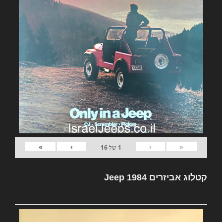
»
›
‹
«
1
של
16
קטלוג אביזרים Jeep 1984