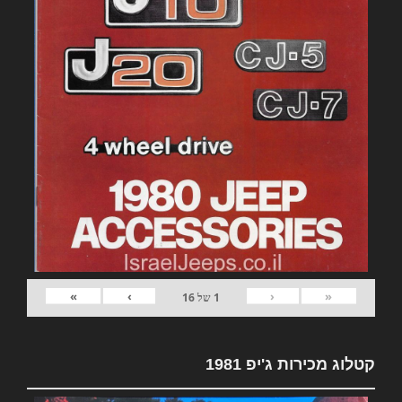
»
›
‹
«
1
של
16
קטלוג מכירות ג'יפ 1981