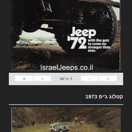
»
›
‹
«
1
של
36
קטלוג ג'יפ 1973