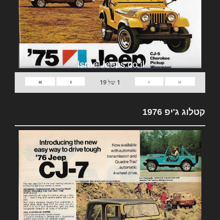
»
›
‹
«
1
של
19
קטלוג ג'יפ 1976