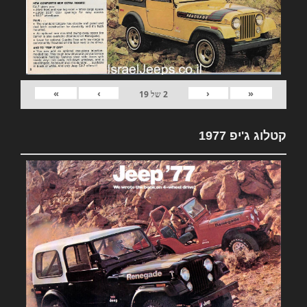
»
›
‹
«
2
של
19
קטלוג ג'יפ 1977