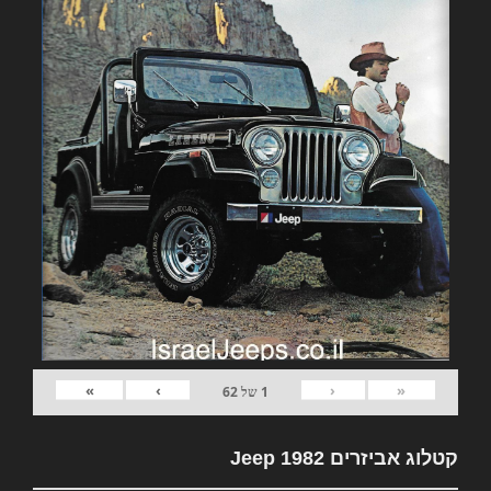
»
›
‹
«
1
של
62
קטלוג אביזרים 1982 Jeep