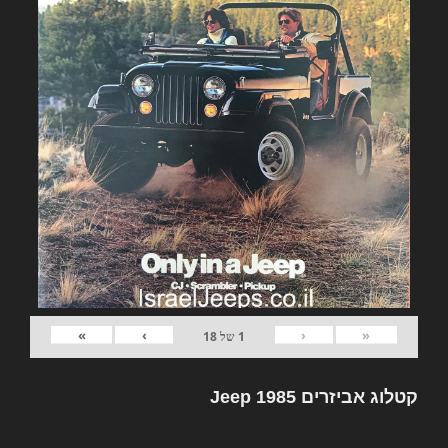
»
›
‹
«
1
של
18
קטלוג אביזרים Jeep 1985