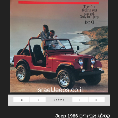
»
›
‹
«
1
של
27
קטלוג אביזרים Jeep 1986