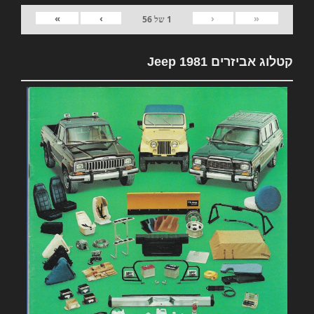
»
›
‹
«
1
של
56
קטלוג אביזרים 1981 Jeep