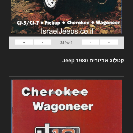
»
›
‹
«
1
של
25
קטלוג אביזרים Jeep 1980