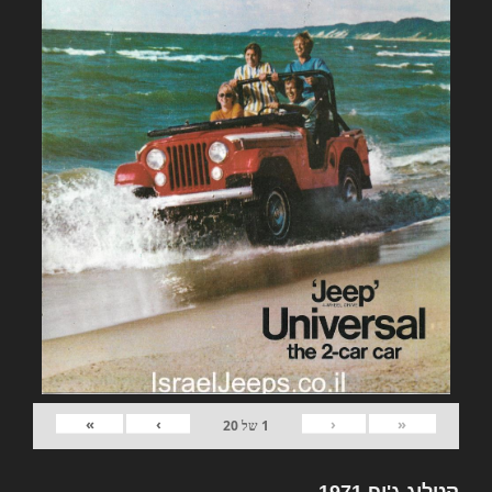
»
›
‹
«
1
של
20