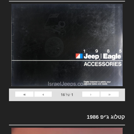
»
›
‹
«
1
של
16
קטלוג ג'יפ 1986