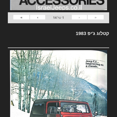
»
›
‹
«
1
של
14
קטלוג ג'יפ 1983