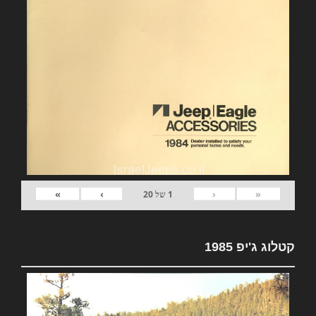
»
›
‹
«
1
של
20
קטלוג ג'יפ 1985