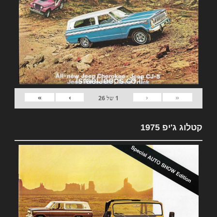
»
›
‹
«
1
של
26
קטלוג ג'יפ 1975