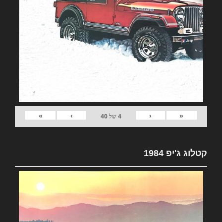
»
›
‹
«
4
של
40
קטלוג ג'יפ 1984