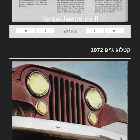
»
›
‹
«
2
של
20
קטלוג ג'יפ 1972