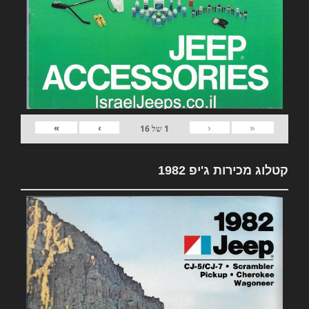
»
›
‹
«
1
של
16
קטלוג מכירות ג'יפ 1982