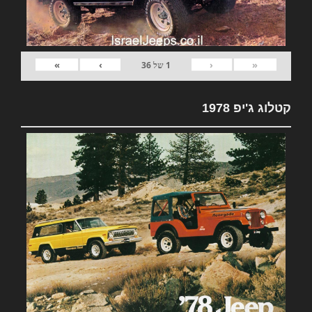
»
›
‹
«
1
של
36
קטלוג ג'יפ 1978