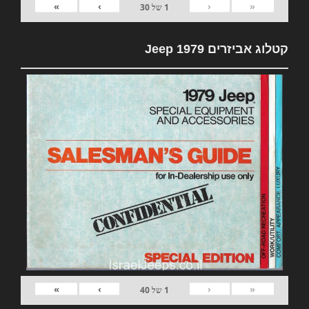
»
›
‹
«
1
של
30
קטלוג אביזרים 1979 Jeep
»
›
‹
«
1
של
40