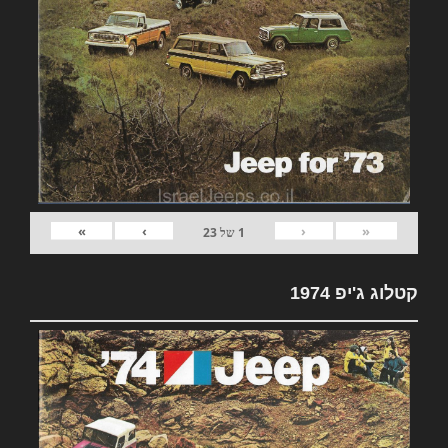
»
›
‹
«
1
של
23
קטלוג ג'יפ 1974