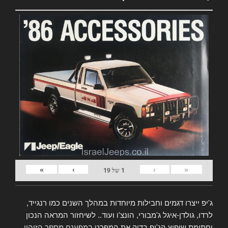
»
›
‹
«
1
של
19
ג'יפ ייצרו דגמים וחבילות מיוחדות במהלך השנים כמו רנגייד,
לרדו, גולדן-איגל ג'מבורי, הונצ'ו ועוד.. לשיחזור המראה הנכון
וחתימת שיפוץ הג'יפ בדוק את המפרט
במפענח מספר הזיהוי