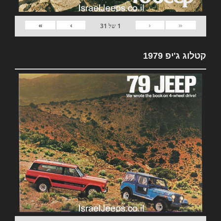
»
›
‹
«
1
של
31
קטלוג ג'יפ 1979