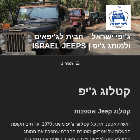
דילוג
לתוכן
ג'יפי ישראל – הבית לג'יפאים
ולמותג ג'יפ | ISRAEL JEEPS
תפריט
קטלוג ג'יפ
קטלוג Jeep אספנות
ראשית אספנו את כל
קטלוגי ג'יפ
משנת 1970 ועד תום תקופת
הבעלות של אמריקן-מוטורס החברה שהפכה את המותג
המופלא הזה לאייקוני וייצרה לאורך השנים את דגמי ג'יפי