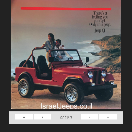
»
›
‹
«
1
של
27