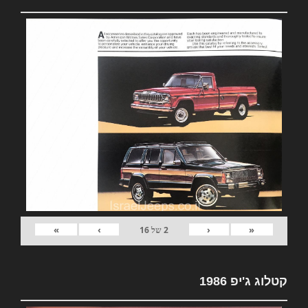
»
›
‹
«
2
של
16
קטלוג ג'יפ 1986