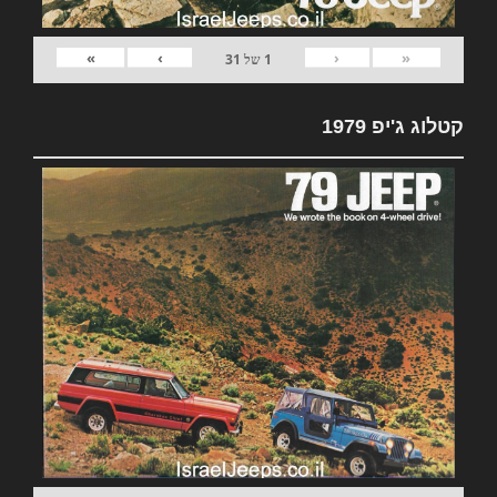
»
›
‹
«
1
של
31
קטלוג ג'יפ 1979