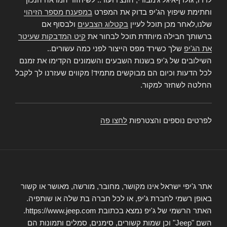
וחתימת שיפוץ הג'יפ בדוק את המפרט
במפענח מספר הזיהוי
שלנו,לאחר מכן תוכל לעיין
בקטלוג הצבעים
ולבסוף אם
ברשותך חבילה מיוחדת תוכל לבחור את
קיט המדבקות שעיטר
את הג'יפ
שלך כשירד מפס הייצור לפני כמה עשורים..
השילובים של ג'יפ בשנות השבעים והשמונים הקדימו את זמנם
לכל הדעות וכיום הם מבוקשים מתמיד! מקווים שעזרנו לך לקבל
החלטה לשחזר למקור.
לפרטים נוספים והצטרפות
לחצו פה
אתר ג'יפי ישראל אינו מקושר, מחובר, מורשה, מאושר או קשור
באופן רשמי לחברת ג'יפ, או לכל חברה בת שלה או שותפיה.
האתר הרשמי של ג'יפ נמצא בכתובת https://www.jeep.com.
השם "Jeep" וכן שמות קשורים, סימנים, סמלים ותמונות הם