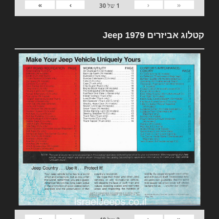
»
›
‹
«
1
של
30
קטלוג אביזרים 1979 Jeep