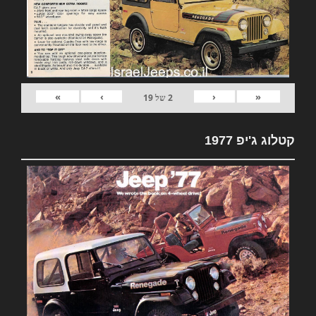
»
›
‹
«
2
של
19
קטלוג ג'יפ 1977