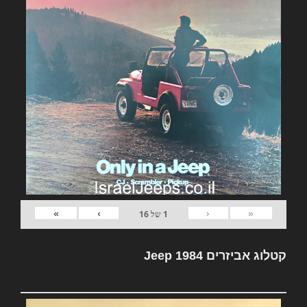
»
›
‹
«
1
של
16
קטלוג אביזרים Jeep 1984