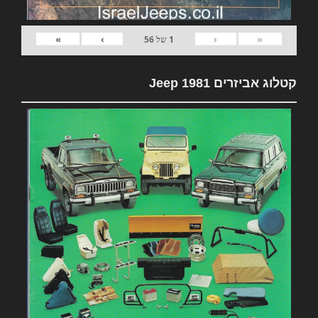
»
›
‹
«
1
של
56
קטלוג אביזרים 1981 Jeep