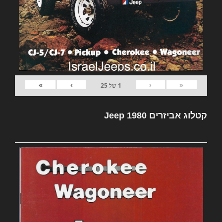
»
›
‹
«
1
של
25
קטלוג אביזרים Jeep 1980