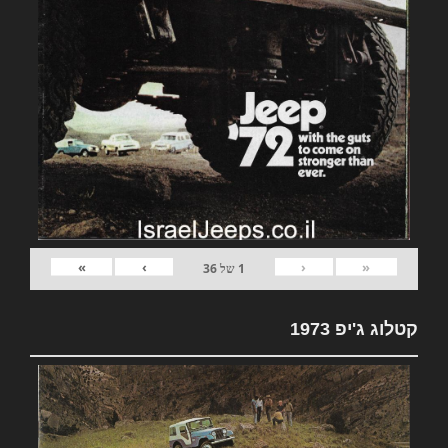
»
›
‹
«
1
של
36
קטלוג ג'יפ 1973