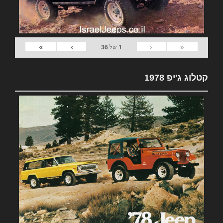
»
›
‹
«
1
של
36
קטלוג ג'יפ 1978