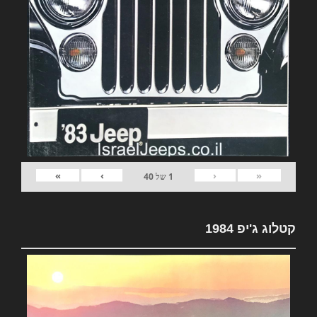
»
›
‹
«
1
של
40
קטלוג ג'יפ 1984