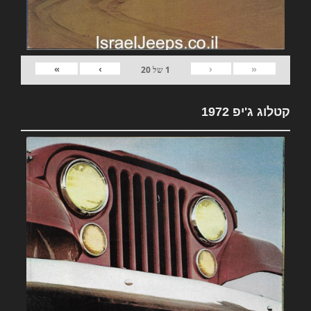
»
›
‹
«
1
של
20
קטלוג ג'יפ 1972