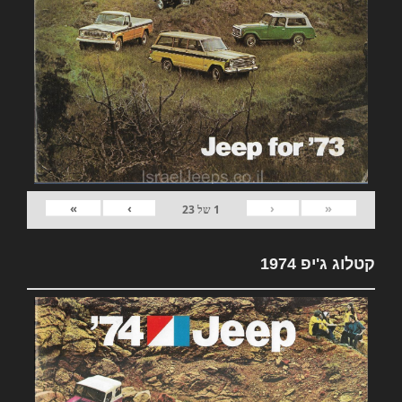
»
›
‹
«
1
של
23
קטלוג ג'יפ 1974