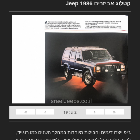
קטלוג אביזרים Jeep 1986
»
›
‹
«
2
של
19
ג'יפ ייצרו דגמים וחבילות מיוחדות במהלך השנים כמו רנגייד,
לרדו, גולדן-איגל ג'מבורי, הונצ'ו ועוד.. לשיחזור המראה הנכון