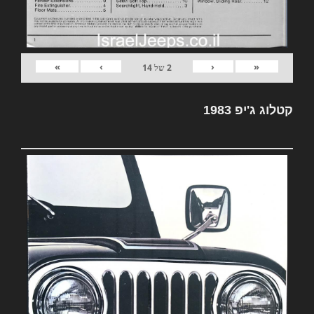
»
›
‹
«
2
של
14
קטלוג ג'יפ 1983