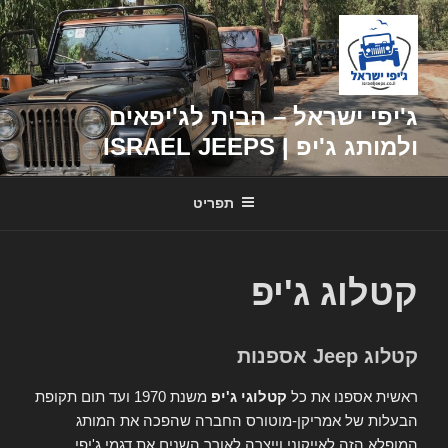
דילוג
לתוכן
ג'יפי ישראל – הבית לג'יפאים
ולמותג ג'יפ | ISRAEL JEEPS
תפריט
קטלוג ג'יפ
קטלוג Jeep אספנות
ראשית אספנו את כל
קטלוגי ג'יפ
משנת 1970 ועד תום תקופת
הבעלות של אמריקן-מוטורס החברה שהפכה את המותג
המופלא הזה לאייקוני וייצרה לאורך השנים את דגמי ג'יפי