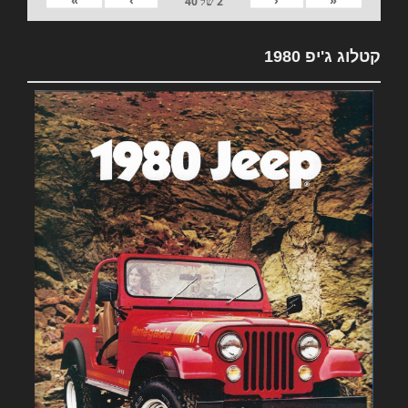
»
›
‹
«
2
של
40
קטלוג ג'יפ 1980