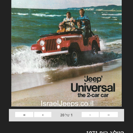
»
›
‹
«
1
של
20