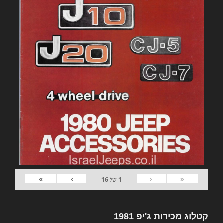
»
›
‹
«
1
של
16
קטלוג מכירות ג'יפ 1981