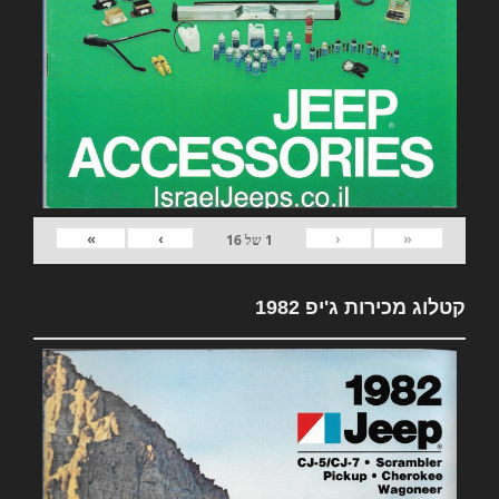
»
›
‹
«
1
של
16
קטלוג מכירות ג'יפ 1982