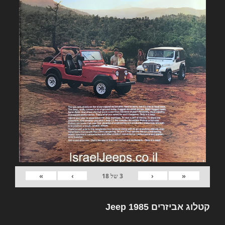
»
›
‹
«
3
של
18
קטלוג אביזרים Jeep 1985