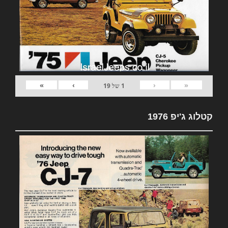
»
›
‹
«
1
של
19
קטלוג ג'יפ 1976