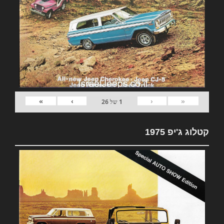
»
›
‹
«
1
של
26
קטלוג ג'יפ 1975