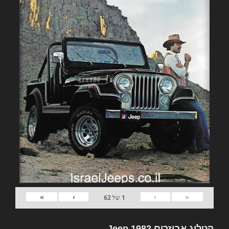
»
›
‹
«
1
של
62
קטלוג אביזרים 1982 Jeep