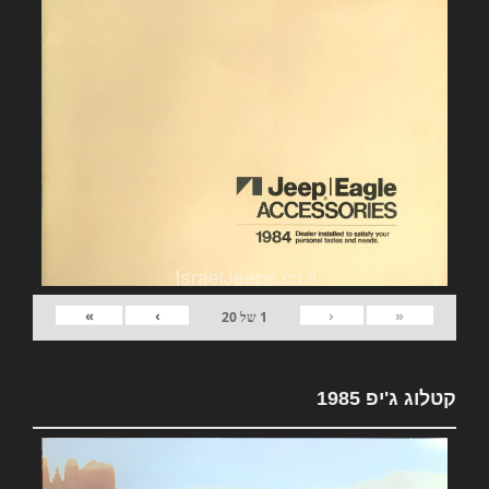
»
›
‹
«
1
של
20
קטלוג ג'יפ 1985