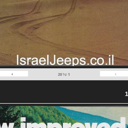
›
‹
1
של
20