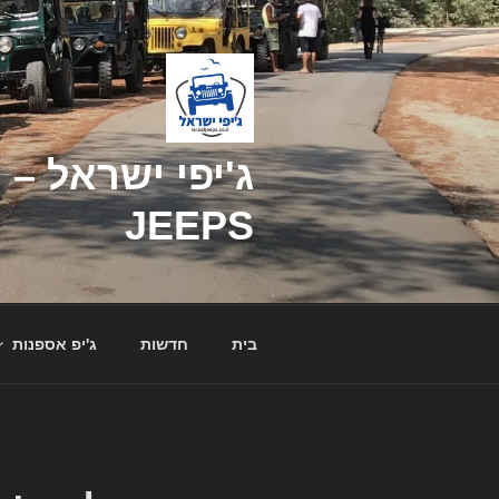
דילוג
לתוכן
JEEPS
בית
חדשות
ג'יפ אספנות