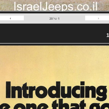
›
‹
1
של
20