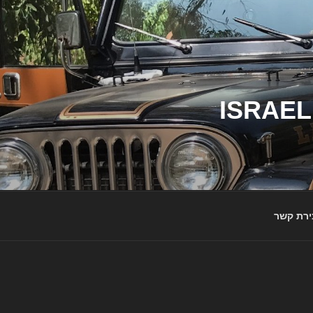
ג'יפי ישראל – הבית לג'יפאים ולמותג ג'יפ | ISRAEL
ירת קשר