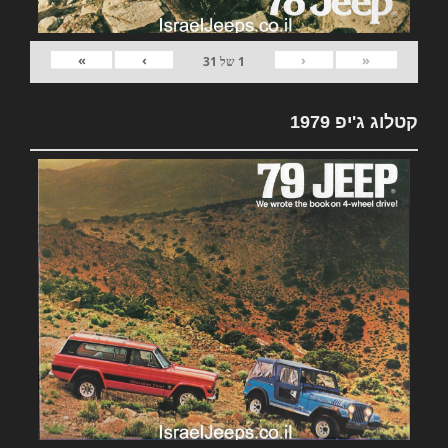
»
›
‹
«
1
של
31
קטלוג ג'יפ 1979