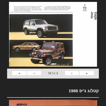
»
›
‹
«
3
של
16
קטלוג ג'יפ 1986