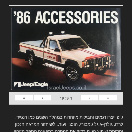
»
›
‹
«
1
של
19
ג'יפ ייצרו דגמים וחבילות מיוחדות במהלך השנים כמו רנגייד,
לרדו, גולדן-איגל ג'מבורי, הונצ'ו ועוד.. לשיחזור המראה הנכון
וחתימת שיפוץ הג'יפ בדוק את המפרט
במפענח מספר הזיהוי