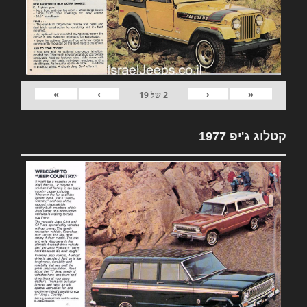
»
›
‹
«
2
של
19
קטלוג ג'יפ 1977