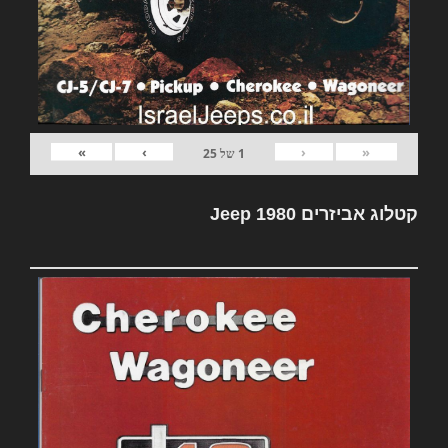
»
›
‹
«
1
של
25
קטלוג אביזרים Jeep 1980