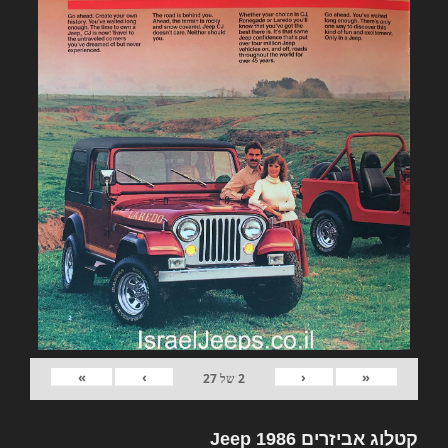
»
›
‹
«
2
של
27
קטלוג אביזרים Jeep 1986