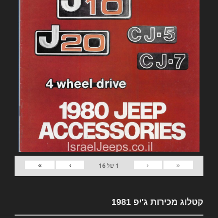
»
›
‹
«
1
של
16
קטלוג מכירות ג'יפ 1981