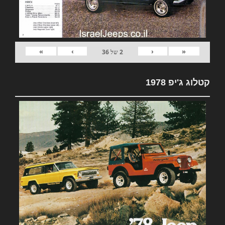
»
›
‹
«
2
של
36
קטלוג ג'יפ 1978