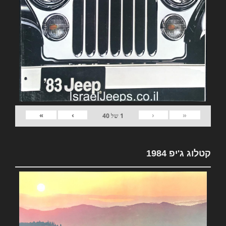
»
›
‹
«
1
של
40
קטלוג ג'יפ 1984