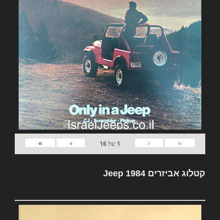
»
›
‹
«
1
של
16
קטלוג אביזרים Jeep 1984