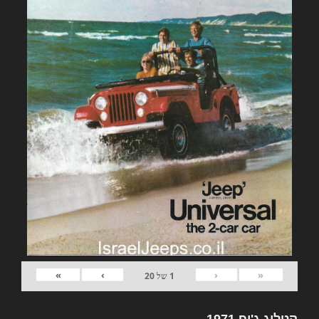
»
›
‹
«
1
של
20