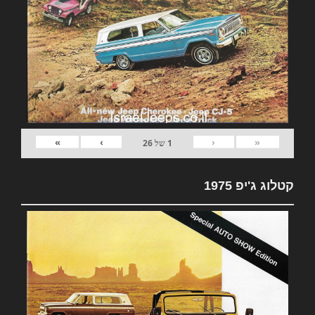
»
›
‹
«
1
של
26
קטלוג ג'יפ 1975