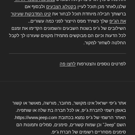
שלנו,לאחר מכן תוכל לעיין
בקטלוג הצבעים
ולבסוף אם
ברשותך חבילה מיוחדת תוכל לבחור את
קיט המדבקות שעיטר
את הג'יפ
שלך כשירד מפס הייצור לפני כמה עשורים..
השילובים של ג'יפ בשנות השבעים והשמונים הקדימו את זמנם
לכל הדעות וכיום הם מבוקשים מתמיד! מקווים שעזרנו לך לקבל
החלטה לשחזר למקור.
לפרטים נוספים והצטרפות
לחצו פה
אתר ג'יפי ישראל אינו מקושר, מחובר, מורשה, מאושר או קשור
באופן רשמי לחברת ג'יפ, או לכל חברה בת שלה או שותפיה.
האתר הרשמי של ג'יפ נמצא בכתובת https://www.jeep.com.
השם "Jeep" וכן שמות קשורים, סימנים, סמלים ותמונות הם
סימנים מסחריים רשומים של חברת ג'יפ.