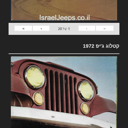
»
›
‹
«
1
של
20
קטלוג ג'יפ 1972