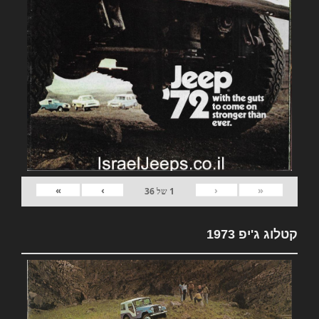
»
›
‹
«
1
של
36
קטלוג ג'יפ 1973