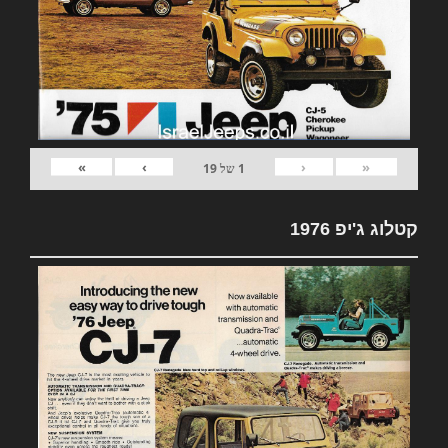
»
›
‹
«
1
של
19
קטלוג ג'יפ 1976