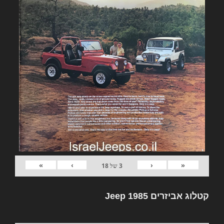
»
›
‹
«
3
של
18
קטלוג אביזרים Jeep 1985