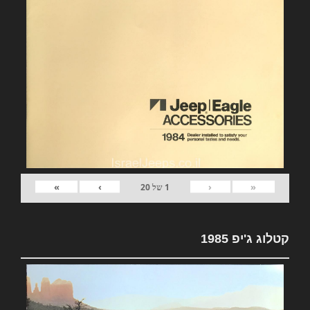
»
›
‹
«
1
של
20
קטלוג ג'יפ 1985