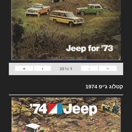
»
›
‹
«
1
של
23
קטלוג ג'יפ 1974