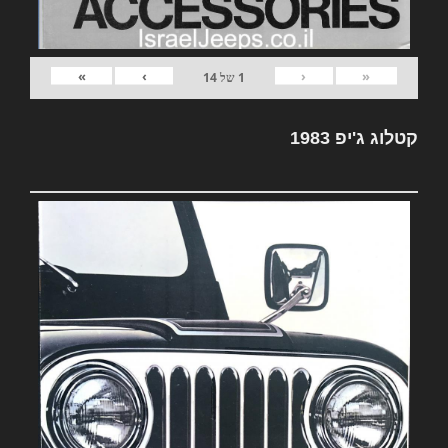
»
›
‹
«
1
של
14
קטלוג ג'יפ 1983