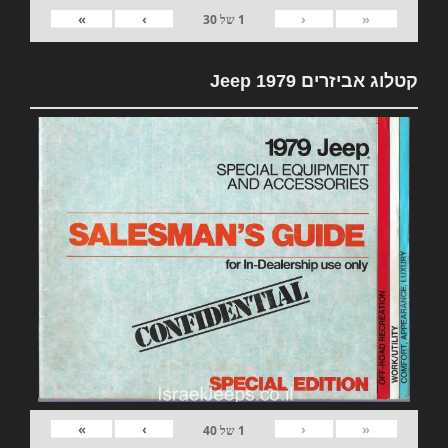
»
›
‹
«
1
של
30
קטלוג אביזרים 1979 Jeep
»
›
‹
«
1
של
40