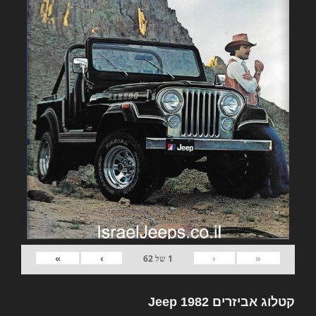
»
›
‹
«
1
של
62
קטלוג אביזרים 1982 Jeep