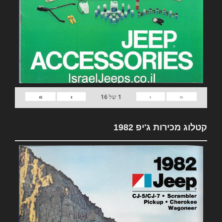
»
›
‹
«
1
של
16
קטלוג מכירות ג'יפ 1982