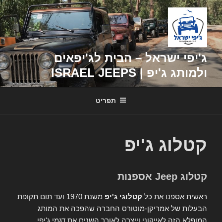
דילוג
לתוכן
ג'יפי ישראל – הבית לג'יפאים
ולמותג ג'יפ | ISRAEL JEEPS
תפריט
קטלוג ג'יפ
קטלוג Jeep אספנות
ראשית אספנו את כל
קטלוגי ג'יפ
משנת 1970 ועד תום תקופת
הבעלות של אמריקן-מוטורס החברה שהפכה את המותג
המופלא הזה לאייקוני וייצרה לאורך השנים את דגמי ג'יפי