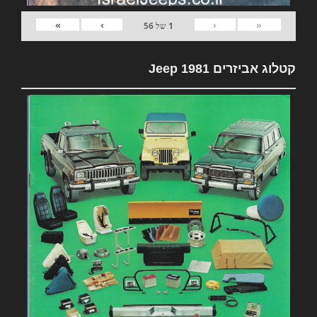
»
›
‹
«
1
של
56
קטלוג אביזרים 1981 Jeep