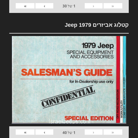
»
›
‹
«
1
של
30
קטלוג אביזרים 1979 Jeep
»
›
‹
«
1
של
40