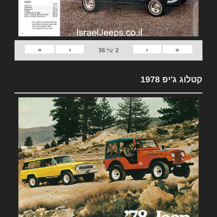
»
›
‹
«
2
של
36
קטלוג ג'יפ 1978