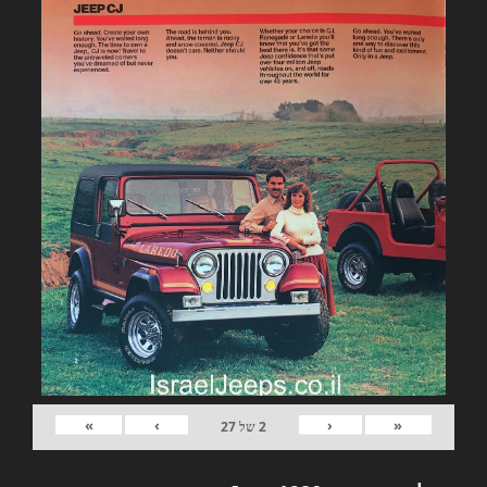
»
›
‹
«
2
של
27