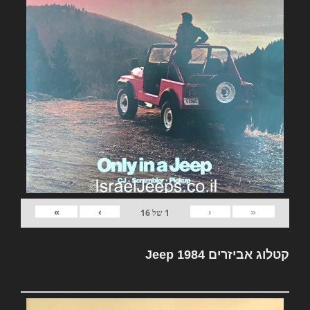
»
›
‹
«
1
של
16
קטלוג אביזרים Jeep 1984