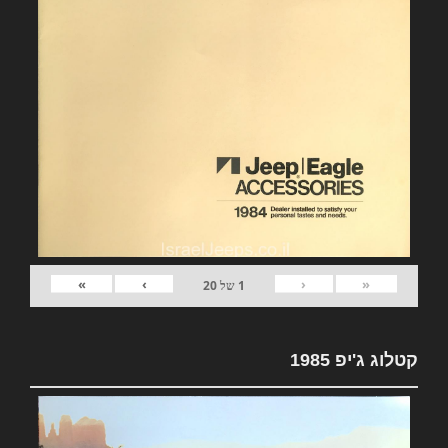
»
›
‹
«
1
של
20
קטלוג ג'יפ 1985