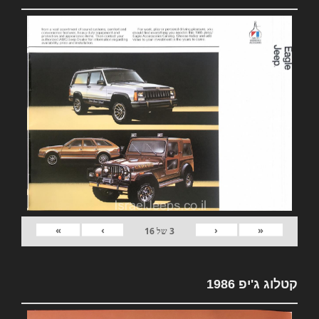
»
›
‹
«
3
של
16
קטלוג ג'יפ 1986