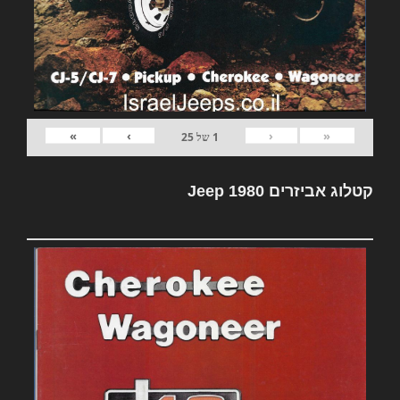
»
›
‹
«
1
של
25
קטלוג אביזרים Jeep 1980