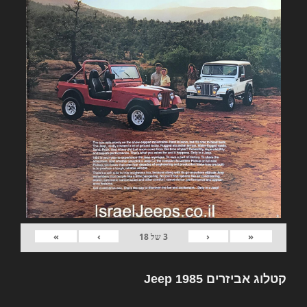
»
›
‹
«
3
של
18
קטלוג אביזרים Jeep 1985