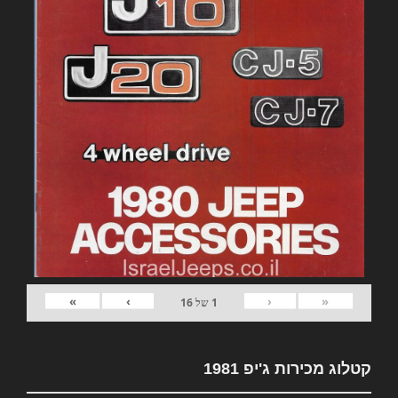
»
›
‹
«
1
של
16
קטלוג מכירות ג'יפ 1981