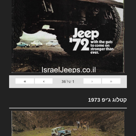
»
›
‹
«
1
של
36
קטלוג ג'יפ 1973