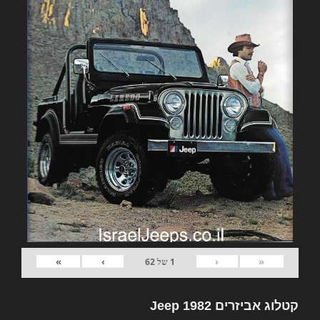
»
›
‹
«
1
של
62
קטלוג אביזרים 1982 Jeep