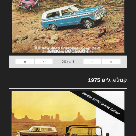
»
›
‹
«
1
של
26
קטלוג ג'יפ 1975