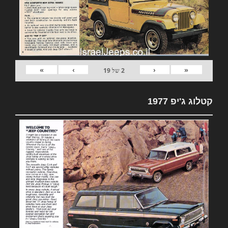
»
›
‹
«
2
של
19
קטלוג ג'יפ 1977