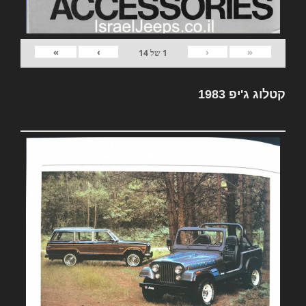
»
›
‹
«
1
של
14
קטלוג ג'יפ 1983