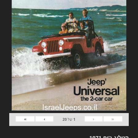
»
›
‹
«
1
של
20