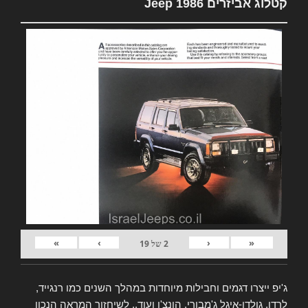
קטלוג אביזרים Jeep 1986
»
›
‹
«
2
של
19
ג'יפ ייצרו דגמים וחבילות מיוחדות במהלך השנים כמו רנגייד,
לרדו, גולדן-איגל ג'מבורי, הונצ'ו ועוד.. לשיחזור המראה הנכון