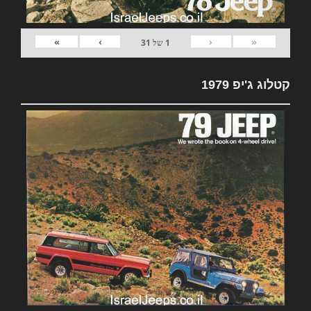
»
›
‹
«
1
של
31
קטלוג ג'יפ 1979