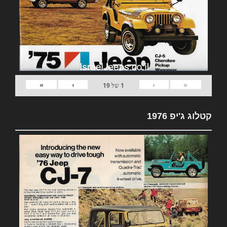
»
›
‹
«
1
של
19
קטלוג ג'יפ 1976