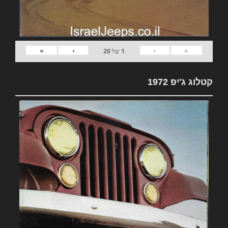
»
›
‹
«
1
של
20
קטלוג ג'יפ 1972