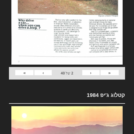
»
›
‹
«
2
של
40
קטלוג ג'יפ 1984