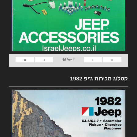
»
›
‹
«
1
של
16
קטלוג מכירות ג'יפ 1982