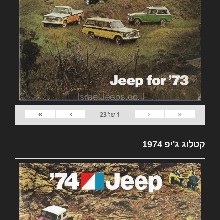
»
›
‹
«
1
של
23
קטלוג ג'יפ 1974