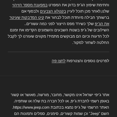
וחתימת שיפוץ הג'יפ בדוק את המפרט
במפענח מספר הזיהוי
שלנו,לאחר מכן תוכל לעיין
בקטלוג הצבעים
ולבסוף אם
ברשותך חבילה מיוחדת תוכל לבחור את
קיט המדבקות שעיטר
את הג'יפ
שלך כשירד מפס הייצור לפני כמה עשורים..
השילובים של ג'יפ בשנות השבעים והשמונים הקדימו את זמנם
לכל הדעות וכיום הם מבוקשים מתמיד! מקווים שעזרנו לך לקבל
החלטה לשחזר למקור.
לפרטים נוספים והצטרפות
לחצו פה
אתר ג'יפי ישראל אינו מקושר, מחובר, מורשה, מאושר או קשור
באופן רשמי לחברת ג'יפ, או לכל חברה בת שלה או שותפיה.
האתר הרשמי של ג'יפ נמצא בכתובת https://www.jeep.com.
השם "Jeep" וכן שמות קשורים, סימנים, סמלים ותמונות הם