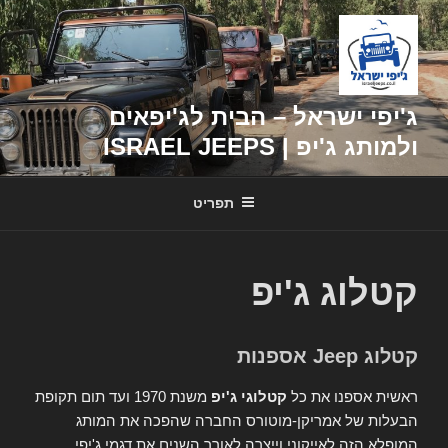
דילוג
לתוכן
ג'יפי ישראל – הבית לג'יפאים
ולמותג ג'יפ | ISRAEL JEEPS
תפריט
קטלוג ג'יפ
קטלוג Jeep אספנות
ראשית אספנו את כל
קטלוגי ג'יפ
משנת 1970 ועד תום תקופת
הבעלות של אמריקן-מוטורס החברה שהפכה את המותג
המופלא הזה לאייקוני וייצרה לאורך השנים את דגמי ג'יפי