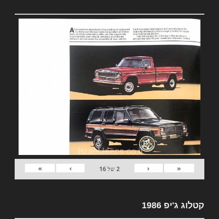
»
›
‹
«
2
של
16
קטלוג ג'יפ 1986