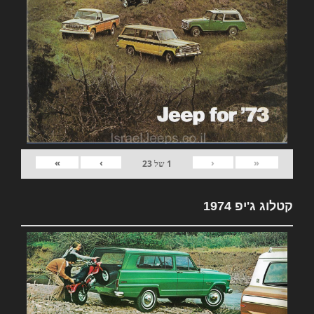
»
›
‹
«
1
של
23
קטלוג ג'יפ 1974