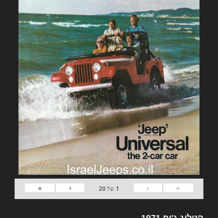
»
›
‹
«
1
של
20