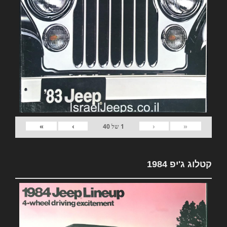
»
›
‹
«
1
של
40
קטלוג ג'יפ 1984