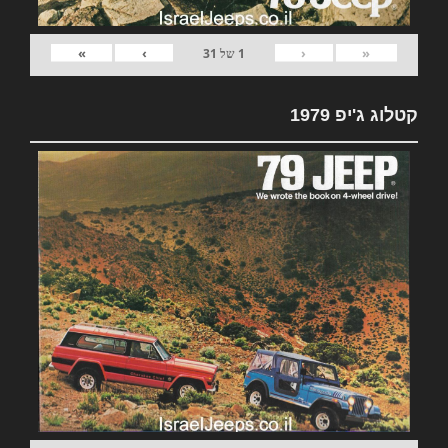
»
›
‹
«
1
של
31
קטלוג ג'יפ 1979