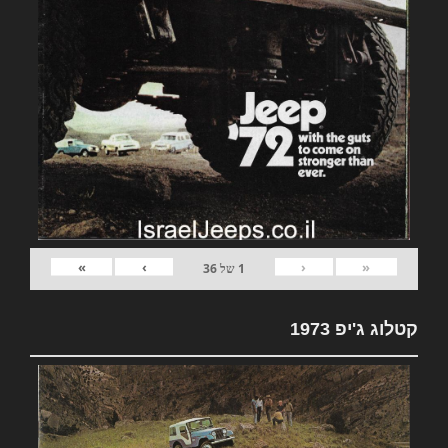
»
›
‹
«
1
של
36
קטלוג ג'יפ 1973