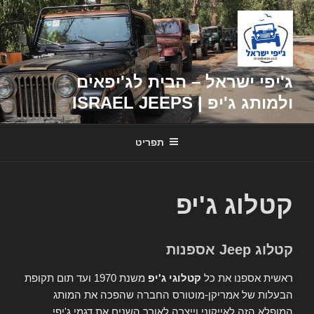
דילוג
לתוכן
ג'יפי ישראל – הבית לג'יפאים
ולמותג ג'יפ | ISRAEL JEEPS
תפריט
קטלוג ג'יפ
קטלוג Jeep אספנות
ראשית אספנו את כל
קטלוגי ג'יפ
משנת 1970 ועד תום תקופת
הבעלות של אמריקן-מוטורס החברה שהפכה את המותג
המופלא הזה לאייקוני וייצרה לאורך השנים את דגמי ג'יפי