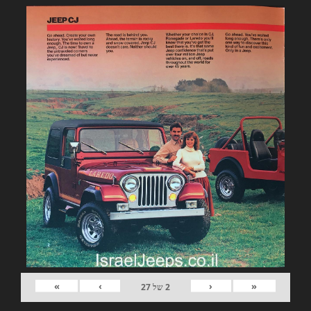
»
›
‹
«
2
של
27