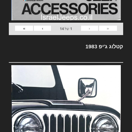
»
›
‹
«
1
של
14
קטלוג ג'יפ 1983