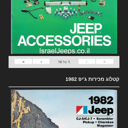
»
›
‹
«
1
של
16
קטלוג מכירות ג'יפ 1982