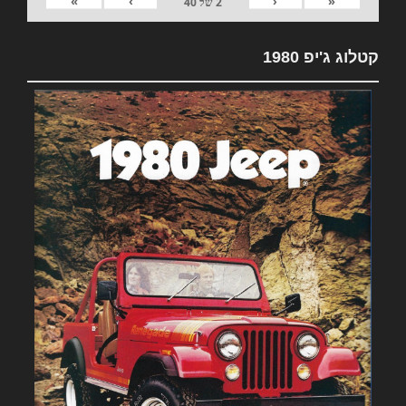
»
›
‹
«
2
של
40
קטלוג ג'יפ 1980