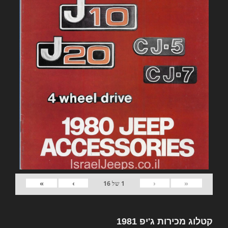
»
›
‹
«
1
של
16
קטלוג מכירות ג'יפ 1981