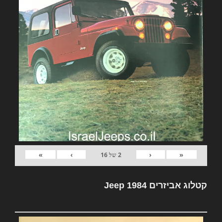
»
›
‹
«
2
של
16
קטלוג אביזרים Jeep 1984