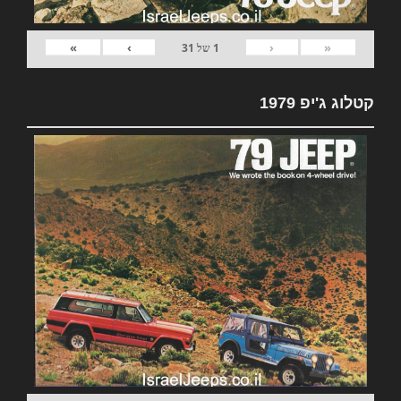
»
›
‹
«
1
של
31
קטלוג ג'יפ 1979