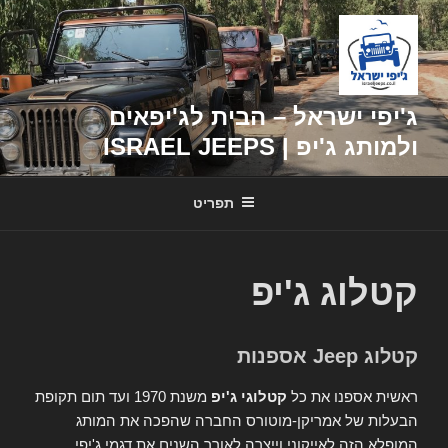
דילוג
לתוכן
ג'יפי ישראל – הבית לג'יפאים
ולמותג ג'יפ | ISRAEL JEEPS
תפריט
קטלוג ג'יפ
קטלוג Jeep אספנות
ראשית אספנו את כל
קטלוגי ג'יפ
משנת 1970 ועד תום תקופת
הבעלות של אמריקן-מוטורס החברה שהפכה את המותג
המופלא הזה לאייקוני וייצרה לאורך השנים את דגמי ג'יפי