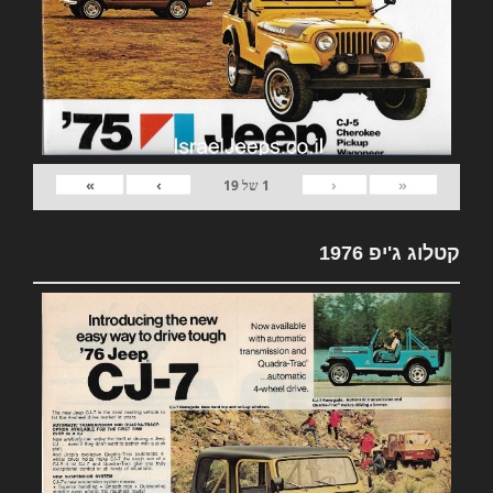
»
›
‹
«
1
של
19
קטלוג ג'יפ 1976