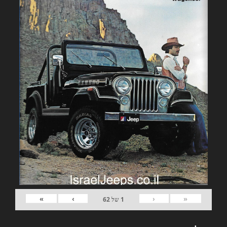
»
›
‹
«
1
של
62