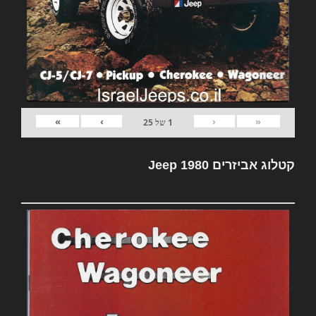
»
›
‹
«
1
של
25
קטלוג אביזרים Jeep 1980