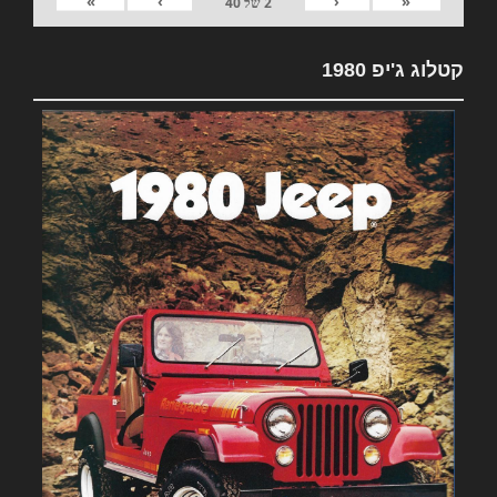
»
›
‹
«
2
של
40
קטלוג ג'יפ 1980