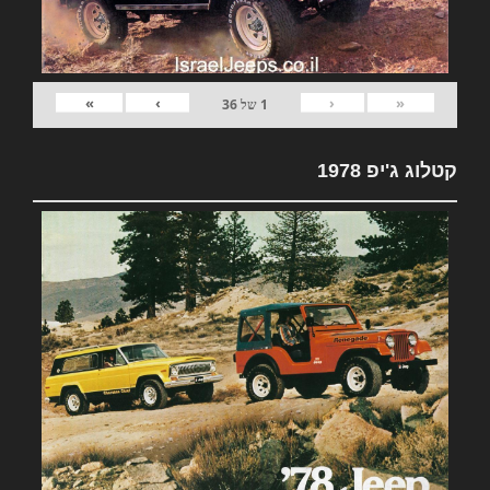
»
›
‹
«
1
של
36
קטלוג ג'יפ 1978