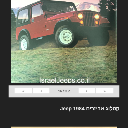
»
›
‹
«
2
של
16
קטלוג אביזרים Jeep 1984