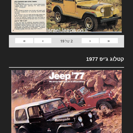
»
›
‹
«
2
של
19
קטלוג ג'יפ 1977