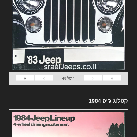
»
›
‹
«
1
של
40
קטלוג ג'יפ 1984