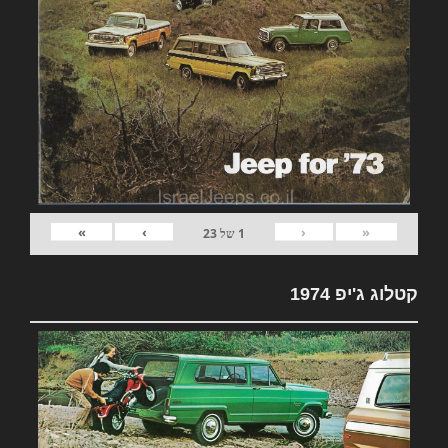
»
›
‹
«
1
של
23
קטלוג ג'יפ 1974