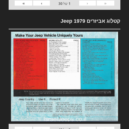
»
›
‹
«
1
של
30
קטלוג אביזרים 1979 Jeep