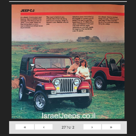
»
›
‹
«
2
של
27