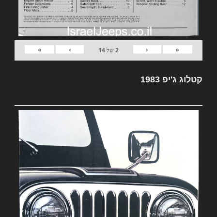
»
›
‹
«
2
של
14
קטלוג ג'יפ 1983