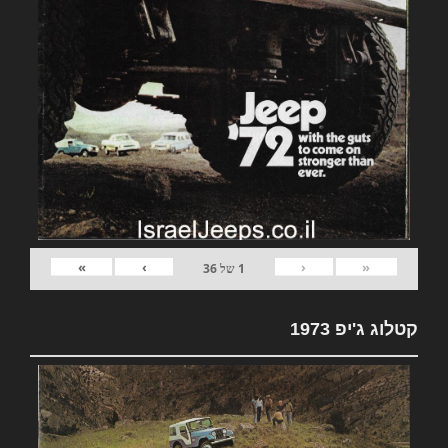
»
›
‹
«
1
של
36
קטלוג ג'יפ 1973