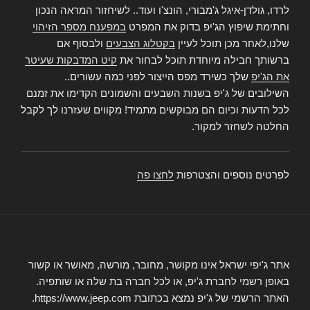
לרדו, גולדן-איגל ג'מבורי, הונצ'ו ועוד.. לשיחזור המראה הנכון
וחתימת שיפוץ הג'יפ בדוק את המפרט
במפענח מספר הזיהוי
שלנו,לאחר מכן תוכל לעיין
בקטלוג הצבעים
ולבסוף אם
ברשותך חבילה מיוחדת תוכל לבחור את
קיט המדבקות שעיטר
את הג'יפ
שלך כשירד מפס הייצור לפני כמה עשורים..
השילובים של ג'יפ בשנות השבעים והשמונים הקדימו את זמנם
לכל הדעות וכיום הם מבוקשים מתמיד! מקווים שעזרנו לך לקבל
החלטה לשחזר למקור.
לפרטים נוספים והצטרפות
לחצו פה
אתר ג'יפי ישראל אינו מקושר, מחובר, מורשה, מאושר או קשור
באופן רשמי לחברת ג'יפ, או לכל חברה בת שלה או שותפיה.
האתר הרשמי של ג'יפ נמצא בכתובת https://www.jeep.com.