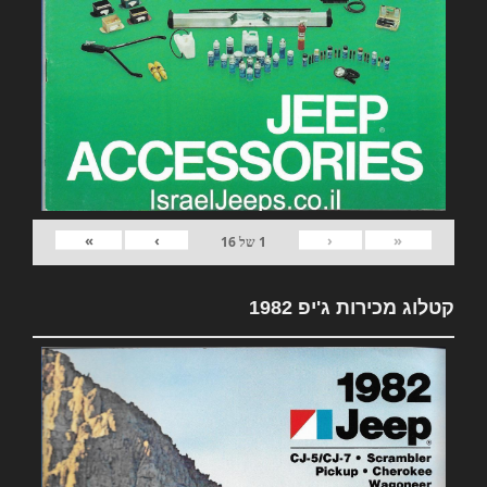
»
›
‹
«
1
של
16
קטלוג מכירות ג'יפ 1982