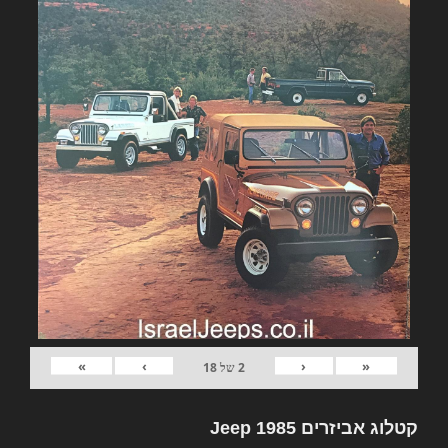
»
›
‹
«
2
של
18
קטלוג אביזרים Jeep 1985