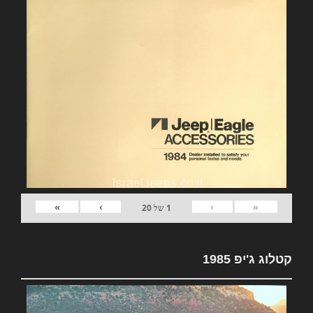
»
›
‹
«
1
של
20
קטלוג ג'יפ 1985