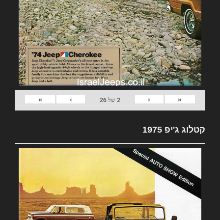
»
›
‹
«
2
של
26
קטלוג ג'יפ 1975