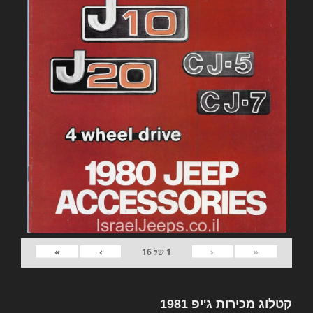
»
›
‹
«
1
של
16
קטלוג מכירות ג'יפ 1981