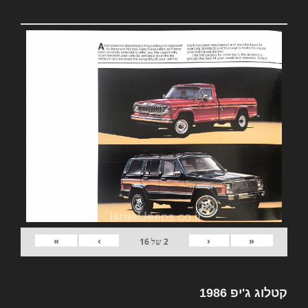
»
›
‹
«
2
של
16
קטלוג ג'יפ 1986