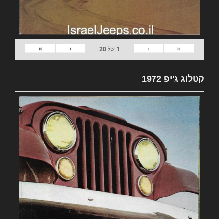
»
›
‹
«
1
של
20
קטלוג ג'יפ 1972