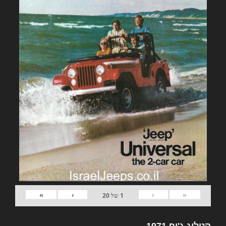
»
›
‹
«
1
של
20