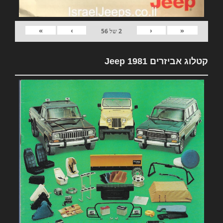
»
›
‹
«
2
של
56
קטלוג אביזרים 1981 Jeep