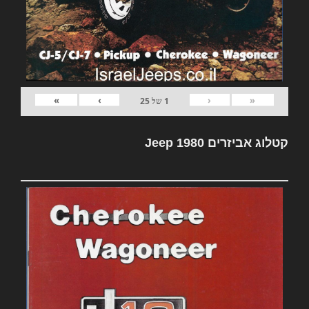
»
›
‹
«
1
של
25
קטלוג אביזרים Jeep 1980