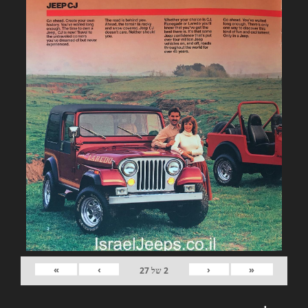
»
›
‹
«
2
של
27