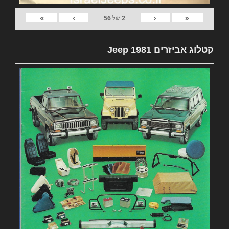
»
›
‹
«
2
של
56
קטלוג אביזרים 1981 Jeep