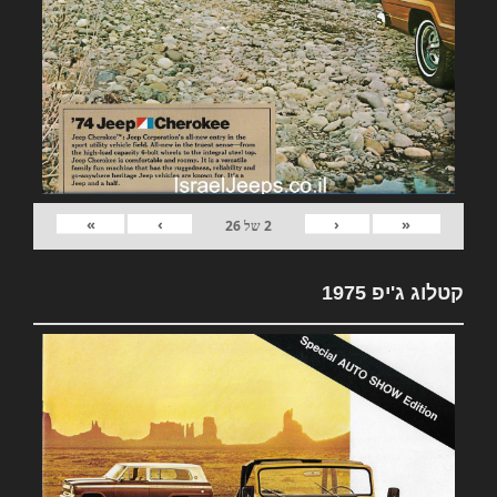
»
›
‹
«
2
של
26
קטלוג ג'יפ 1975