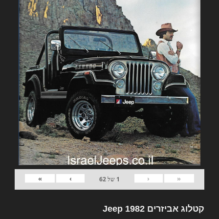
»
›
‹
«
1
של
62
קטלוג אביזרים 1982 Jeep