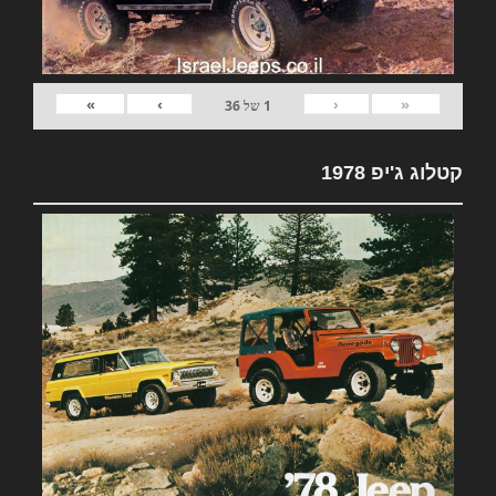
»
›
‹
«
1
של
36
קטלוג ג'יפ 1978