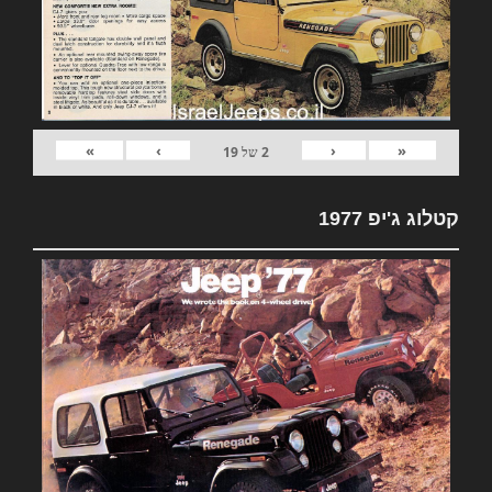
»
›
‹
«
2
של
19
קטלוג ג'יפ 1977