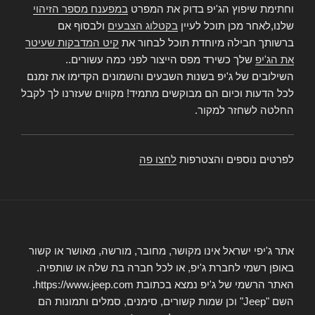
וחתימת שיפוץ הג'יפ בדוק את המפרט
במפענח מספר הזיהוי
שלנו,לאחר מכן תוכל לעיין
בקטלוג הצבעים
ולבסוף אם
ברשותך חבילה מיוחדת תוכל לבחור את
קיט המדבקות שעיטר
את הג'יפ
שלך כשירד מפס הייצור לפני כמה עשורים..
השילובים של ג'יפ בשנות השבעים והשמונים הקדימו את זמנם
לכל הדעות וכיום הם מבוקשים מתמיד! מקווים שעזרנו לך לקבל
החלטה לשחזר למקור.
לפרטים נוספים והצטרפות
לחצו פה
אתר ג'יפי ישראל אינו מקושר, מחובר, מורשה, מאושר או קשור
באופן רשמי לחברת ג'יפ, או לכל חברה בת שלה או שותפיה.
האתר הרשמי של ג'יפ נמצא בכתובת https://www.jeep.com.
השם "Jeep" וכן שמות קשורים, סימנים, סמלים ותמונות הם