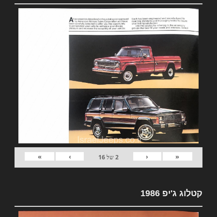
»
›
‹
«
2
של
16
קטלוג ג'יפ 1986