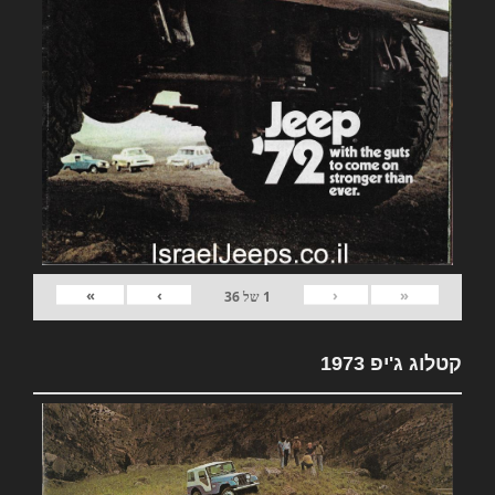
»
›
‹
«
1
של
36
קטלוג ג'יפ 1973