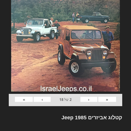
»
›
‹
«
2
של
18
קטלוג אביזרים Jeep 1985