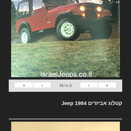
»
›
‹
«
2
של
16
קטלוג אביזרים Jeep 1984