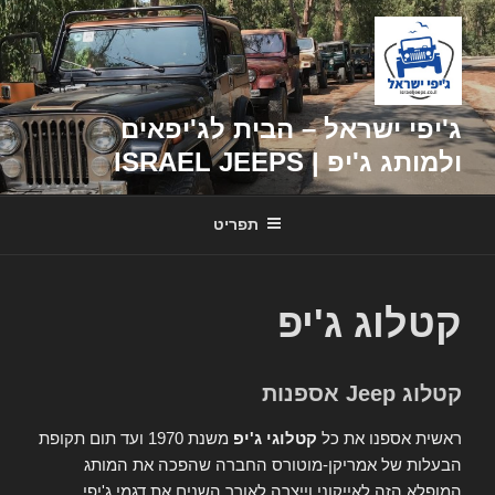
דילוג
לתוכן
ג'יפי ישראל – הבית לג'יפאים
ולמותג ג'יפ | ISRAEL JEEPS
תפריט
קטלוג ג'יפ
קטלוג Jeep אספנות
ראשית אספנו את כל
קטלוגי ג'יפ
משנת 1970 ועד תום תקופת
הבעלות של אמריקן-מוטורס החברה שהפכה את המותג
המופלא הזה לאייקוני וייצרה לאורך השנים את דגמי ג'יפי