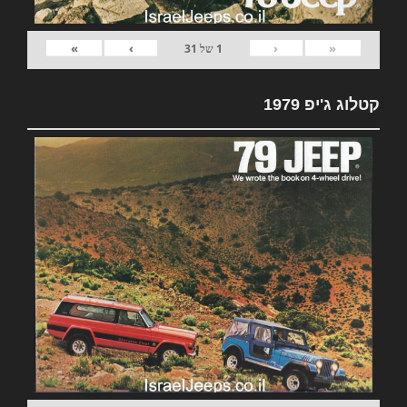
»
›
‹
«
1
של
31
קטלוג ג'יפ 1979