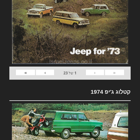
»
›
‹
«
1
של
23
קטלוג ג'יפ 1974