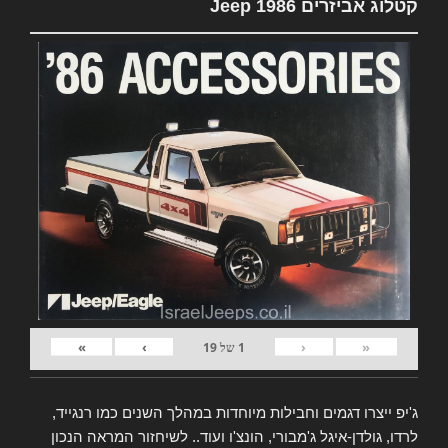
קטלוג אביזרים Jeep 1986
»
›
‹
«
1
של
19
ג'יפ ייצרו דגמים וחבילות מיוחדות במהלך השנים כמו רנגייד,
לרדו, גולדן-איגל ג'מבורי, הונצ'ו ועוד.. לשיחזור המראה הנכון