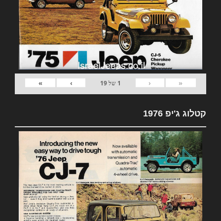
»
›
‹
«
1
של
19
קטלוג ג'יפ 1976