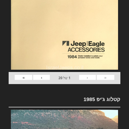
»
›
‹
«
1
של
20
קטלוג ג'יפ 1985