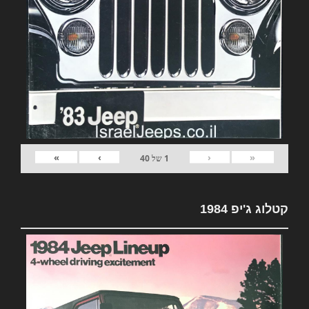
»
›
‹
«
1
של
40
קטלוג ג'יפ 1984