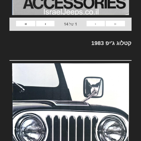
»
›
‹
«
1
של
14
קטלוג ג'יפ 1983