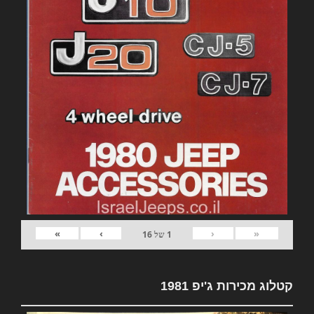
»
›
‹
«
1
של
16
קטלוג מכירות ג'יפ 1981