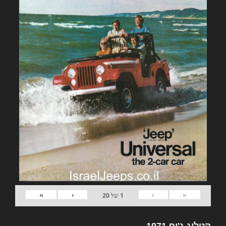
»
›
‹
«
1
של
20