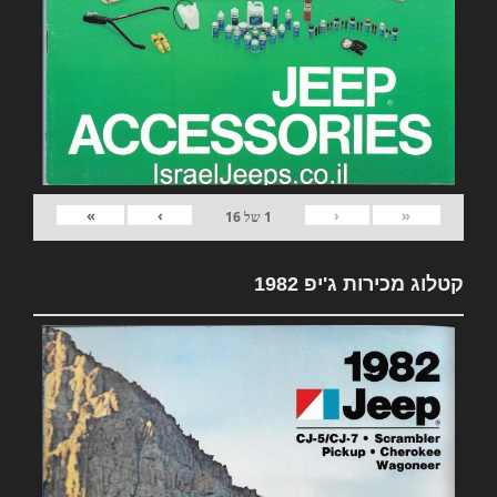
»
›
‹
«
1
של
16
קטלוג מכירות ג'יפ 1982