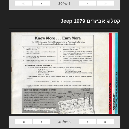
»
›
‹
«
1
של
30
קטלוג אביזרים 1979 Jeep
»
›
‹
«
3
של
40