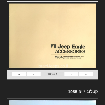
»
›
‹
«
1
של
20
קטלוג ג'יפ 1985