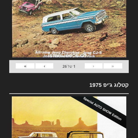
»
›
‹
«
1
של
26
קטלוג ג'יפ 1975