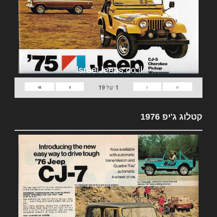
»
›
‹
«
1
של
19
קטלוג ג'יפ 1976