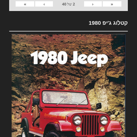
»
›
‹
«
2
של
40
קטלוג ג'יפ 1980