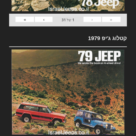
»
›
‹
«
1
של
31
קטלוג ג'יפ 1979