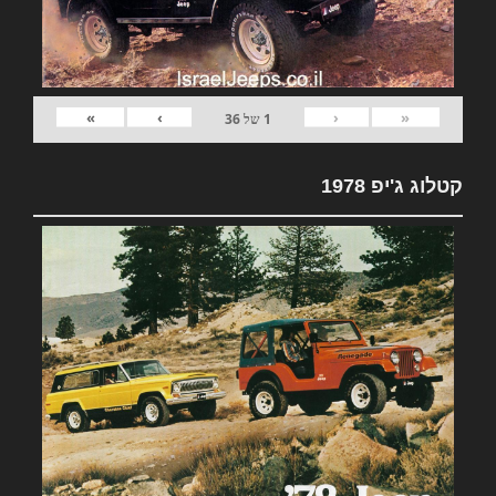
»
›
‹
«
1
של
36
קטלוג ג'יפ 1978