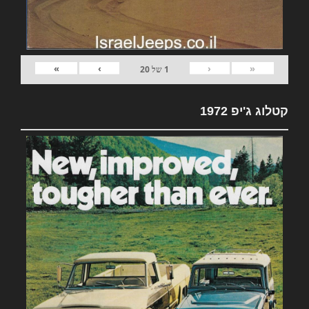
»
›
‹
«
1
של
20
קטלוג ג'יפ 1972