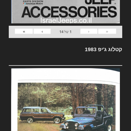
»
›
‹
«
1
של
14
קטלוג ג'יפ 1983