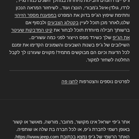
ג'יפ ייצרו דגמים וחבילות מיוחדות במהלך השנים כמו רנגייד,
לרדו, גולדן-איגל ג'מבורי, הונצ'ו ועוד.. לשיחזור המראה הנכון
וחתימת שיפוץ הג'יפ בדוק את המפרט
במפענח מספר הזיהוי
שלנו,לאחר מכן תוכל לעיין
בקטלוג הצבעים
ולבסוף אם
ברשותך חבילה מיוחדת תוכל לבחור את
קיט המדבקות שעיטר
את הג'יפ
שלך כשירד מפס הייצור לפני כמה עשורים..
השילובים של ג'יפ בשנות השבעים והשמונים הקדימו את זמנם
לכל הדעות וכיום הם מבוקשים מתמיד! מקווים שעזרנו לך לקבל
החלטה לשחזר למקור.
לפרטים נוספים והצטרפות
לחצו פה
אתר ג'יפי ישראל אינו מקושר, מחובר, מורשה, מאושר או קשור
באופן רשמי לחברת ג'יפ, או לכל חברה בת שלה או שותפיה.
האתר הרשמי של ג'יפ נמצא בכתובת https://www.jeep.com.