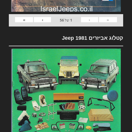
»
›
‹
«
1
של
56
קטלוג אביזרים 1981 Jeep