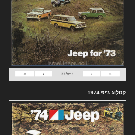
»
›
‹
«
1
של
23
קטלוג ג'יפ 1974