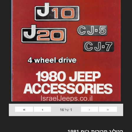
»
›
‹
«
1
של
16
קטלוג מכירות ג'יפ 1981