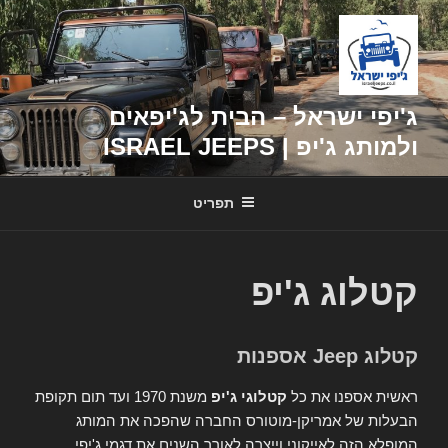
דילוג
לתוכן
ג'יפי ישראל – הבית לג'יפאים
ולמותג ג'יפ | ISRAEL JEEPS
תפריט
קטלוג ג'יפ
קטלוג Jeep אספנות
ראשית אספנו את כל
קטלוגי ג'יפ
משנת 1970 ועד תום תקופת
הבעלות של אמריקן-מוטורס החברה שהפכה את המותג
המופלא הזה לאייקוני וייצרה לאורך השנים את דגמי ג'יפי