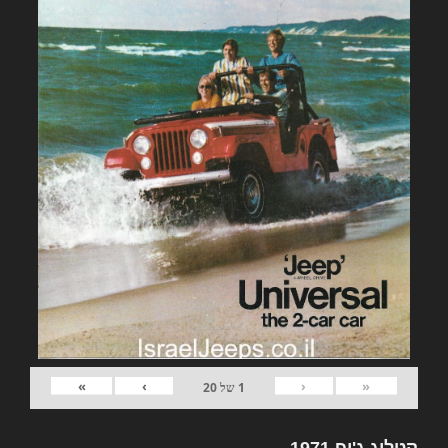
»
›
‹
«
1
של
20