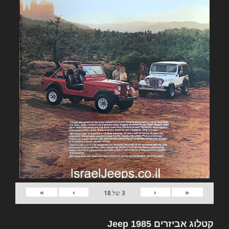
»
›
‹
«
3
של
18
קטלוג אביזרים Jeep 1985