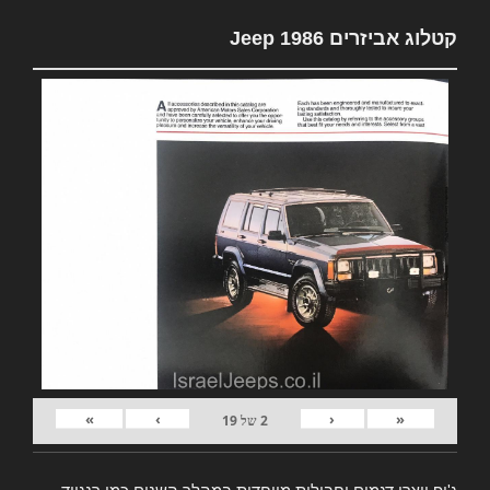
קטלוג אביזרים Jeep 1986
»
›
‹
«
2
של
19