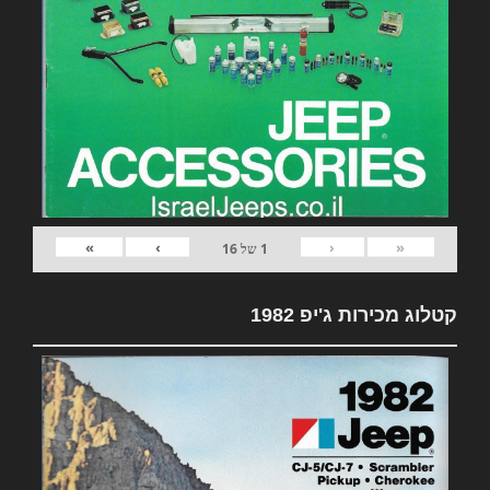
»
›
‹
«
1
של
16
קטלוג מכירות ג'יפ 1982