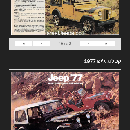
»
›
‹
«
2
של
19
קטלוג ג'יפ 1977