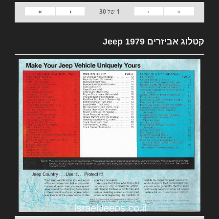
»
›
‹
«
1
של
30
קטלוג אביזרים 1979 Jeep