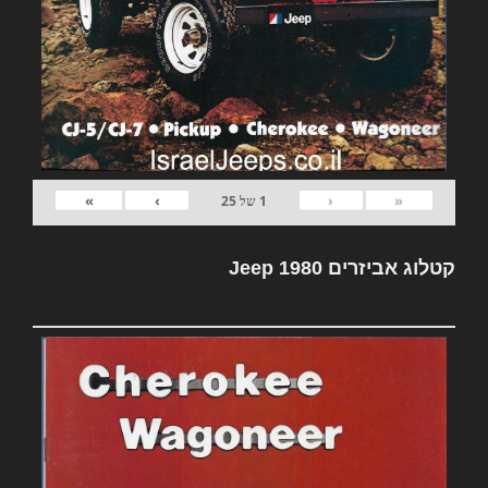
»
›
‹
«
1
של
25
קטלוג אביזרים Jeep 1980