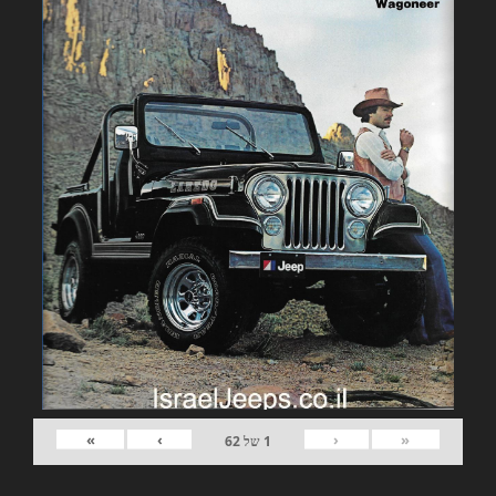
»
›
‹
«
1
של
62