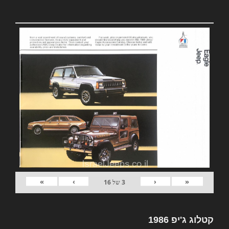
»
›
‹
«
3
של
16
קטלוג ג'יפ 1986