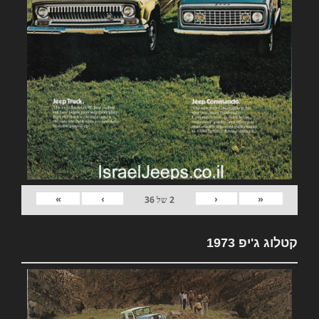
»
›
‹
«
2
של
36
קטלוג ג'יפ 1973