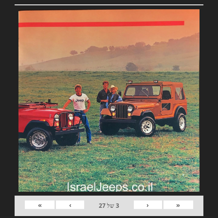
»
›
‹
«
3
של
27