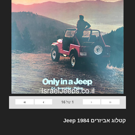
»
›
‹
«
1
של
16
קטלוג אביזרים Jeep 1984