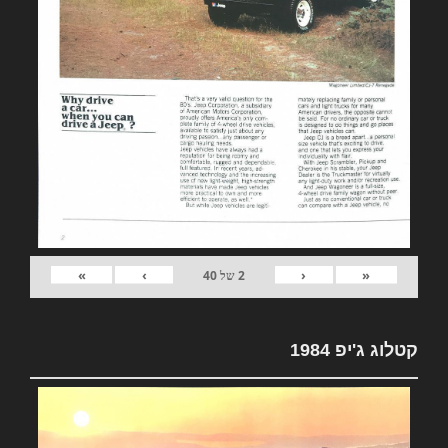
»
›
‹
«
2
של
40
קטלוג ג'יפ 1984