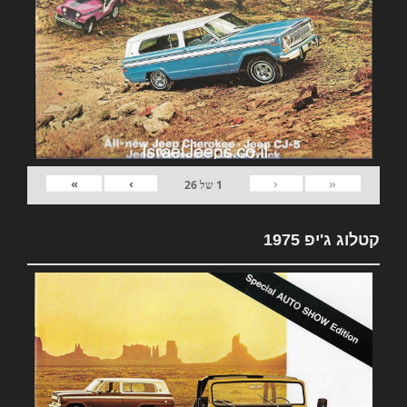
»
›
‹
«
1
של
26
קטלוג ג'יפ 1975