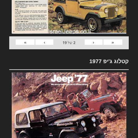
»
›
‹
«
2
של
19
קטלוג ג'יפ 1977