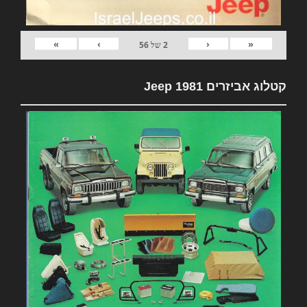
»
›
‹
«
2
של
56
קטלוג אביזרים 1981 Jeep