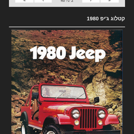
»
›
‹
«
2
של
40
קטלוג ג'יפ 1980