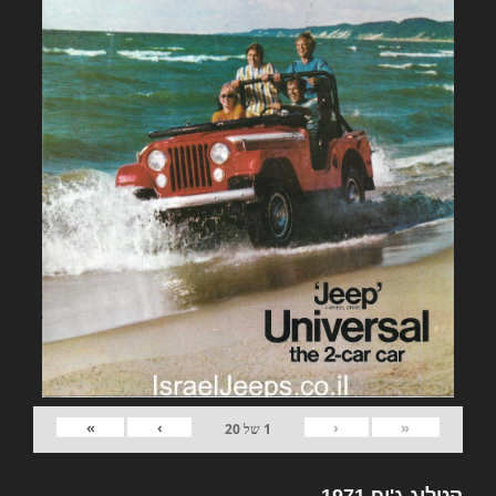
»
›
‹
«
1
של
20