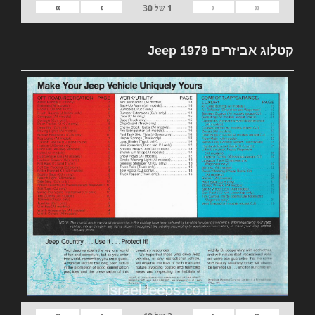
»
›
‹
«
1
של
30
קטלוג אביזרים 1979 Jeep