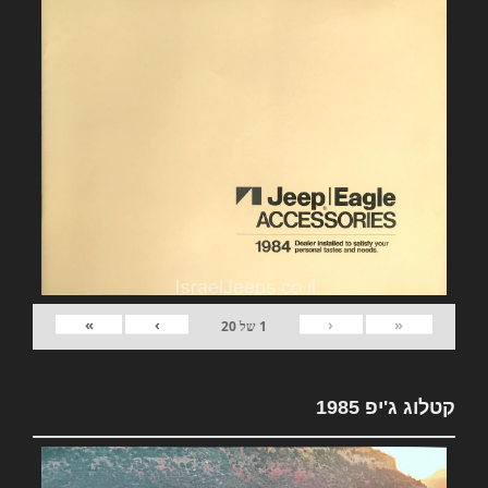
»
›
‹
«
1
של
20
קטלוג ג'יפ 1985