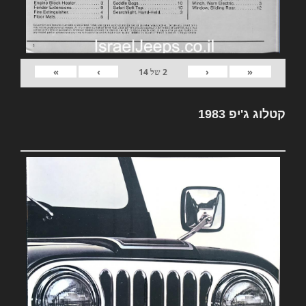
»
›
‹
«
2
של
14
קטלוג ג'יפ 1983