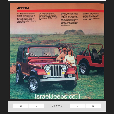
»
›
‹
«
2
של
27