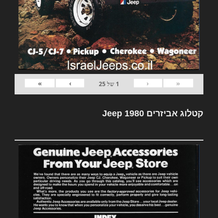
»
›
‹
«
1
של
25
קטלוג אביזרים Jeep 1980