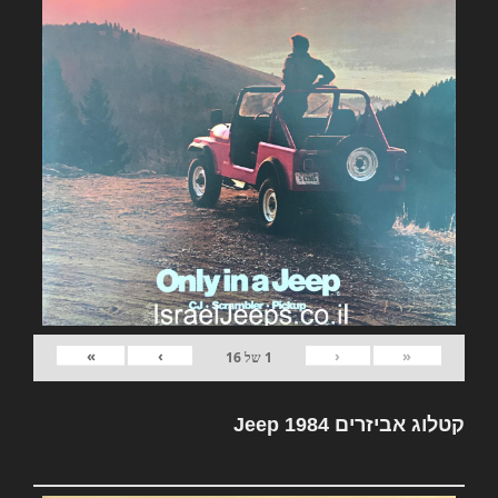
»
›
‹
«
1
של
16
קטלוג אביזרים Jeep 1984