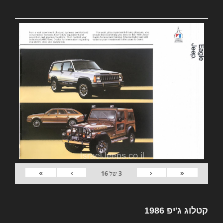
»
›
‹
«
3
של
16
קטלוג ג'יפ 1986