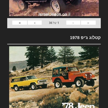
»
›
‹
«
1
של
36
קטלוג ג'יפ 1978