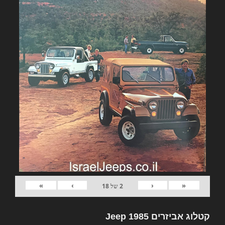
»
›
‹
«
2
של
18
קטלוג אביזרים Jeep 1985