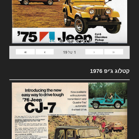
»
›
‹
«
1
של
19
קטלוג ג'יפ 1976