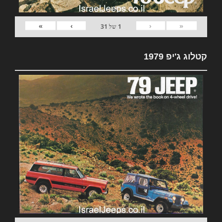
»
›
‹
«
1
של
31
קטלוג ג'יפ 1979