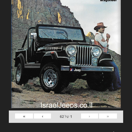
»
›
‹
«
1
של
62