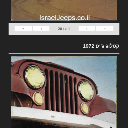
»
›
‹
«
1
של
20
קטלוג ג'יפ 1972