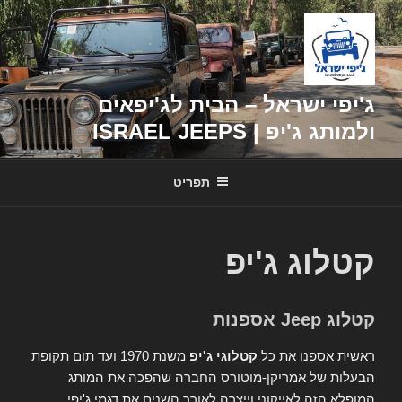
דילוג
לתוכן
ג'יפי ישראל – הבית לג'יפאים
ולמותג ג'יפ | ISRAEL JEEPS
תפריט
קטלוג ג'יפ
קטלוג Jeep אספנות
ראשית אספנו את כל
קטלוגי ג'יפ
משנת 1970 ועד תום תקופת
הבעלות של אמריקן-מוטורס החברה שהפכה את המותג
המופלא הזה לאייקוני וייצרה לאורך השנים את דגמי ג'יפי