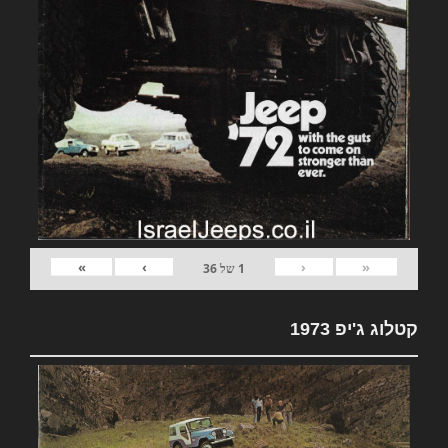
»
›
‹
«
1
של
36
קטלוג ג'יפ 1973