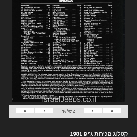
»
›
‹
«
2
של
16
קטלוג מכירות ג'יפ 1981