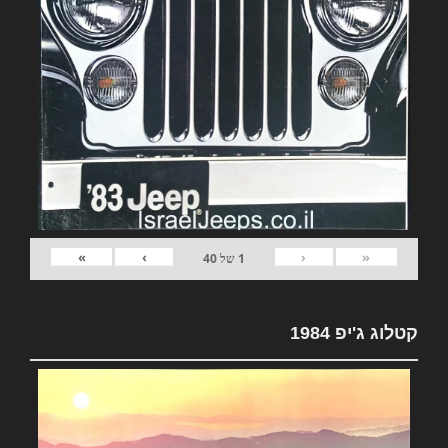
»
›
‹
«
1
של
40
קטלוג ג'יפ 1984