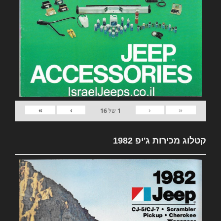
»
›
‹
«
1
של
16
קטלוג מכירות ג'יפ 1982