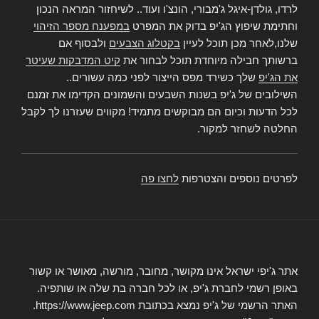
לרדו, גולדן-איגל ג'מבורי, הונצ'ו ועוד.. לשיחזור המראה הנכון
וחתימת שיפוץ הג'יפ בדוק את המפרט
במפענח מספר הזיהוי
שלנו,לאחר מכן תוכל לעיין
בקטלוג הצבעים
ולבסוף אם
ברשותך חבילה מיוחדת תוכל לבחור את
קיט המדבקות שעיטר
את הג'יפ
שלך כשירד מפס הייצור לפני כמה עשורים..
השילובים של ג'יפ בשנות השבעים והשמונים הקדימו את זמנם
לכל הדעות וכיום הם מבוקשים מתמיד! מקווים שעזרנו לך לקבל
החלטה לשחזר למקור.
לפרטים נוספים והצטרפות
לחצו פה
אתר ג'יפי ישראל אינו מקושר, מחובר, מורשה, מאושר או קשור
באופן רשמי לחברת ג'יפ, או לכל חברה בת שלה או שותפיה.
האתר הרשמי של ג'יפ נמצא בכתובת https://www.jeep.com.