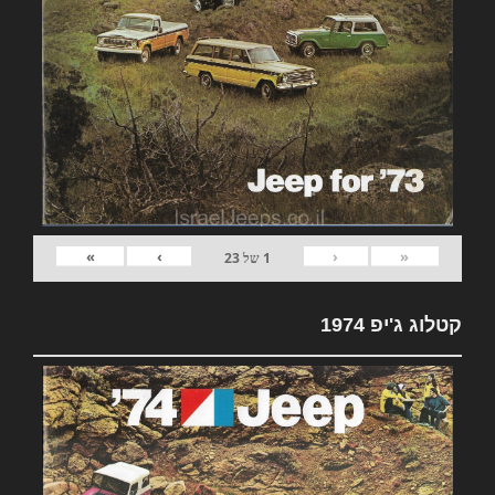
»
›
‹
«
1
של
23
קטלוג ג'יפ 1974