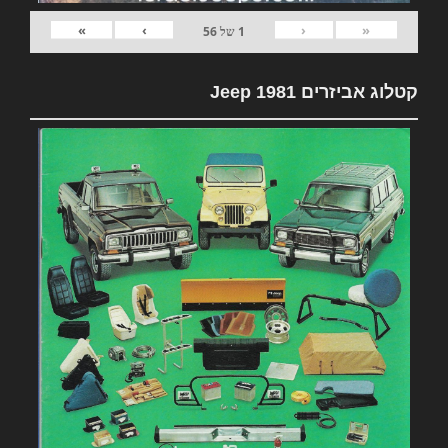
»
›
‹
«
1
של
56
קטלוג אביזרים 1981 Jeep