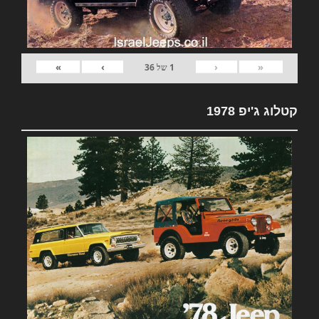
»
›
‹
«
1
של
36
קטלוג ג'יפ 1978