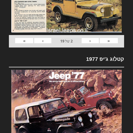
»
›
‹
«
2
של
19
קטלוג ג'יפ 1977