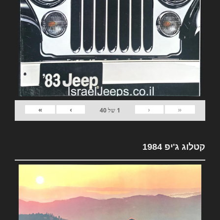
»
›
‹
«
1
של
40
קטלוג ג'יפ 1984