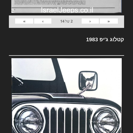
»
›
‹
«
2
של
14
קטלוג ג'יפ 1983