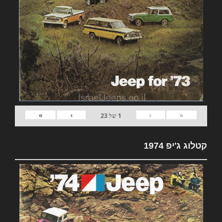
»
›
‹
«
1
של
23
קטלוג ג'יפ 1974