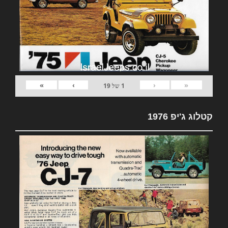
»
›
‹
«
1
של
19
קטלוג ג'יפ 1976