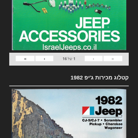
»
›
‹
«
1
של
16
קטלוג מכירות ג'יפ 1982