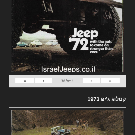
»
›
‹
«
1
של
36
קטלוג ג'יפ 1973