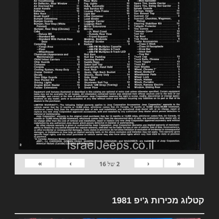
»
›
‹
«
2
של
16
קטלוג מכירות ג'יפ 1981