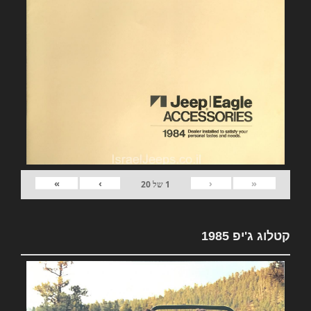
»
›
‹
«
1
של
20
קטלוג ג'יפ 1985