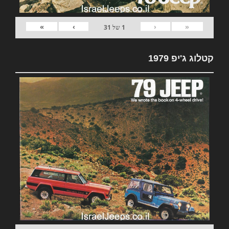
»
›
‹
«
1
של
31
קטלוג ג'יפ 1979