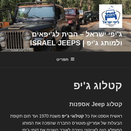
דילוג
לתוכן
ג'יפי ישראל – הבית לג'יפאים
ולמותג ג'יפ | ISRAEL JEEPS
תפריט
קטלוג ג'יפ
קטלוג Jeep אספנות
ראשית אספנו את כל
קטלוגי ג'יפ
משנת 1970 ועד תום תקופת
הבעלות של אמריקן-מוטורס החברה שהפכה את המותג
המופלא הזה לאייקוני וייצרה לאורך השנים את דגמי ג'יפי