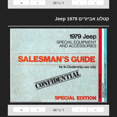
»
›
‹
«
1
של
30
קטלוג אביזרים 1979 Jeep
»
›
‹
«
1
של
40