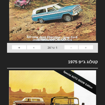
»
›
‹
«
1
של
26
קטלוג ג'יפ 1975