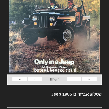
»
›
‹
«
1
של
18
קטלוג אביזרים Jeep 1985