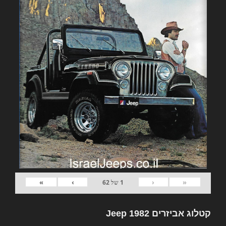
»
›
‹
«
1
של
62
קטלוג אביזרים 1982 Jeep