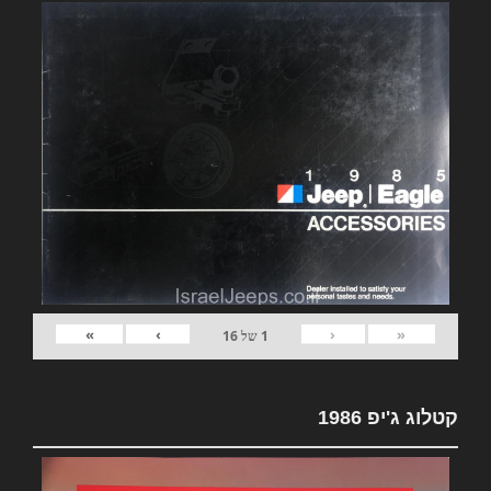
»
›
‹
«
1
של
16
קטלוג ג'יפ 1986