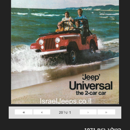
»
›
‹
«
1
של
20