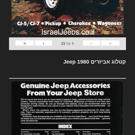
»
›
‹
«
1
של
25
קטלוג אביזרים Jeep 1980