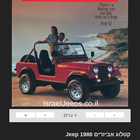
»
›
‹
«
1
של
27
קטלוג אביזרים Jeep 1986