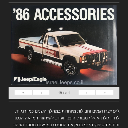
»
›
‹
«
1
של
19
ג'יפ ייצרו דגמים וחבילות מיוחדות במהלך השנים כמו רנגייד,
לרדו, גולדן-איגל ג'מבורי, הונצ'ו ועוד.. לשיחזור המראה הנכון
וחתימת שיפוץ הג'יפ בדוק את המפרט
במפענח מספר הזיהוי