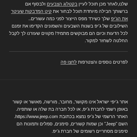
שלנו,לאחר מכן תוכל לעיין
בקטלוג הצבעים
ולבסוף אם
ברשותך חבילה מיוחדת תוכל לבחור את
קיט המדבקות שעיטר
את הג'יפ
שלך כשירד מפס הייצור לפני כמה עשורים..
השילובים של ג'יפ בשנות השבעים והשמונים הקדימו את זמנם
לכל הדעות וכיום הם מבוקשים מתמיד! מקווים שעזרנו לך לקבל
החלטה לשחזר למקור.
לפרטים נוספים והצטרפות
לחצו פה
אתר ג'יפי ישראל אינו מקושר, מחובר, מורשה, מאושר או קשור
באופן רשמי לחברת ג'יפ, או לכל חברה בת שלה או שותפיה.
האתר הרשמי של ג'יפ נמצא בכתובת https://www.jeep.com.
השם "Jeep" וכן שמות קשורים, סימנים, סמלים ותמונות הם
סימנים מסחריים רשומים של חברת ג'יפ.