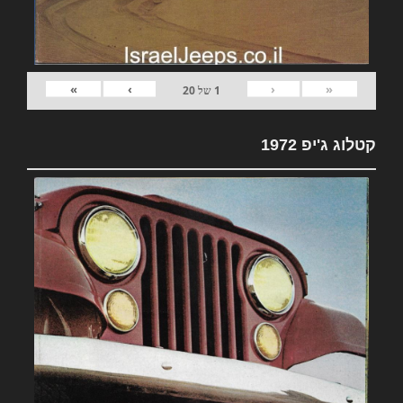
»
›
‹
«
1
של
20
קטלוג ג'יפ 1972