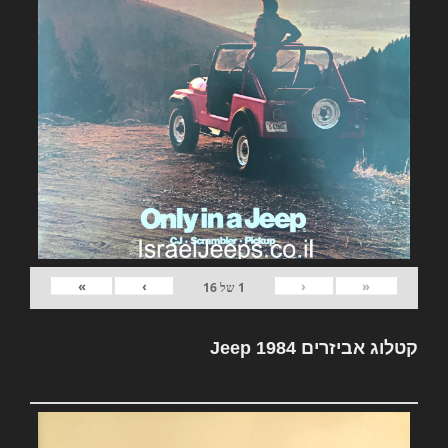
»
›
‹
«
1
של
16
קטלוג אביזרים Jeep 1984