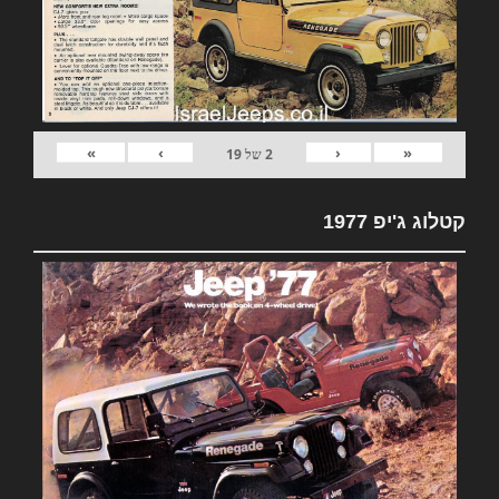
»
›
‹
«
2
של
19
קטלוג ג'יפ 1977