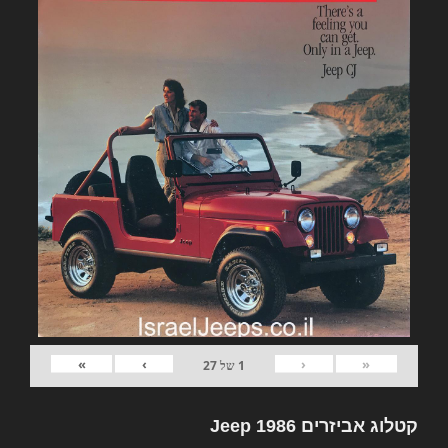
»
›
‹
«
1
של
27
קטלוג אביזרים Jeep 1986