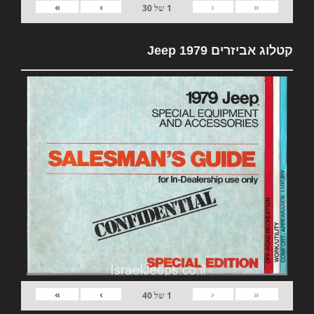
»
›
‹
«
1
של
30
קטלוג אביזרים 1979 Jeep
»
›
‹
«
1
של
40