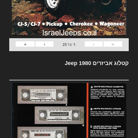
»
›
‹
«
1
של
25
קטלוג אביזרים Jeep 1980