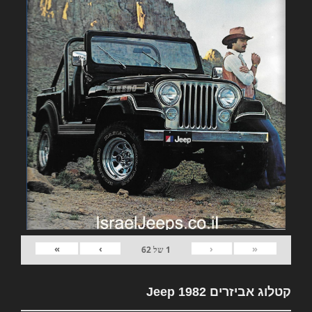
»
›
‹
«
1
של
62
קטלוג אביזרים 1982 Jeep