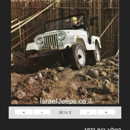
»
›
‹
«
2
של
20