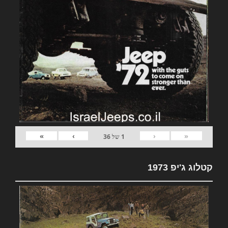
»
›
‹
«
1
של
36
קטלוג ג'יפ 1973