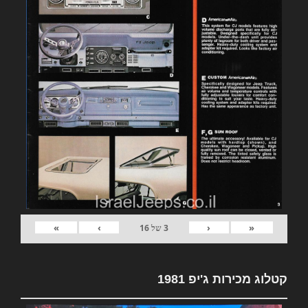
»
›
‹
«
3
של
16
קטלוג מכירות ג'יפ 1981