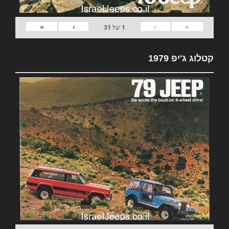
»
›
‹
«
1
של
31
קטלוג ג'יפ 1979