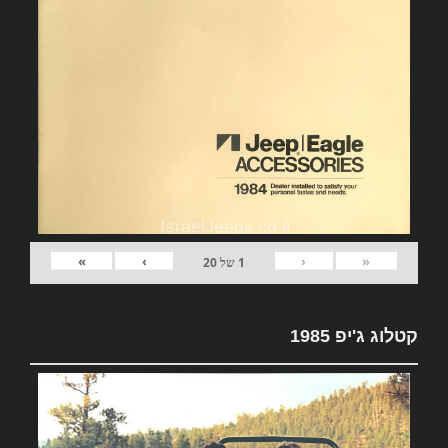
»
›
‹
«
1
של
20
קטלוג ג'יפ 1985