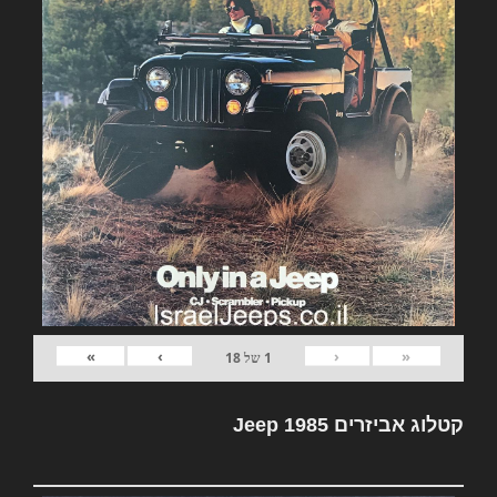
»
›
‹
«
1
של
18
קטלוג אביזרים Jeep 1985