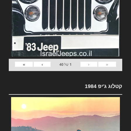
»
›
‹
«
1
של
40
קטלוג ג'יפ 1984