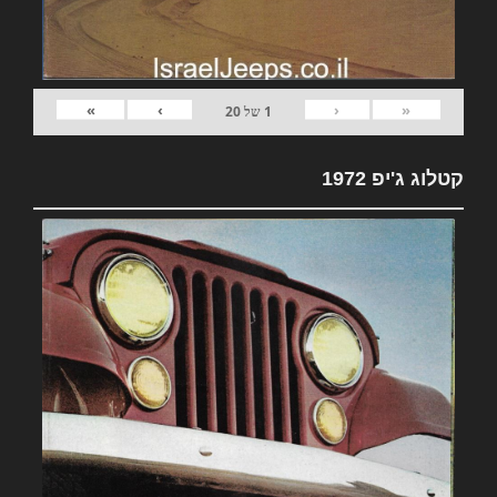
»
›
‹
«
1
של
20
קטלוג ג'יפ 1972