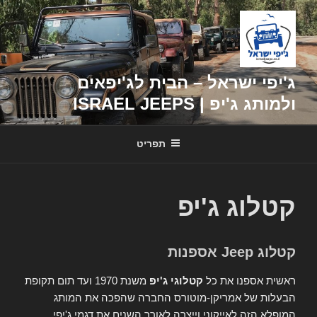
דילוג
לתוכן
ג'יפי ישראל – הבית לג'יפאים
ולמותג ג'יפ | ISRAEL JEEPS
תפריט
קטלוג ג'יפ
קטלוג Jeep אספנות
ראשית אספנו את כל
קטלוגי ג'יפ
משנת 1970 ועד תום תקופת
הבעלות של אמריקן-מוטורס החברה שהפכה את המותג
המופלא הזה לאייקוני וייצרה לאורך השנים את דגמי ג'יפי