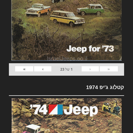
»
›
‹
«
1
של
23
קטלוג ג'יפ 1974