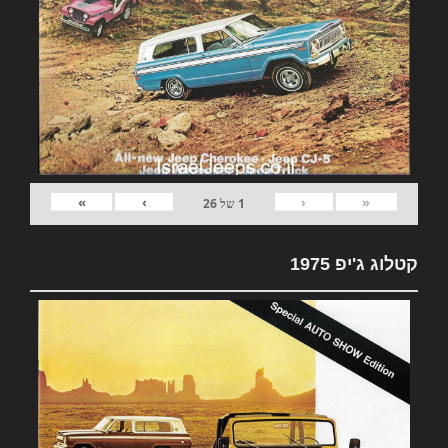
»
›
‹
«
1
של
26
קטלוג ג'יפ 1975