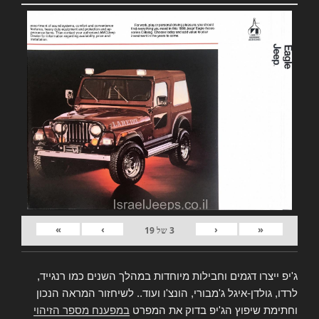
»
›
‹
«
3
של
19
ג'יפ ייצרו דגמים וחבילות מיוחדות במהלך השנים כמו רנגייד,
לרדו, גולדן-איגל ג'מבורי, הונצ'ו ועוד.. לשיחזור המראה הנכון
וחתימת שיפוץ הג'יפ בדוק את המפרט
במפענח מספר הזיהוי