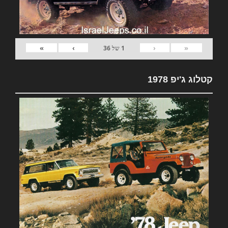
»
›
‹
«
1
של
36
קטלוג ג'יפ 1978