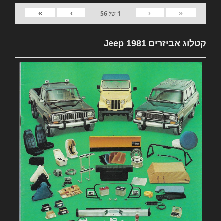
»
›
‹
«
1
של
56
קטלוג אביזרים 1981 Jeep