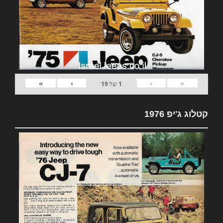
»
›
‹
«
1
של
19
קטלוג ג'יפ 1976