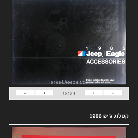
»
›
‹
«
1
של
16
קטלוג ג'יפ 1986