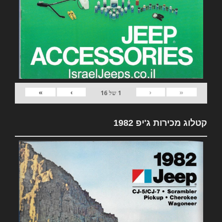
»
›
‹
«
1
של
16
קטלוג מכירות ג'יפ 1982