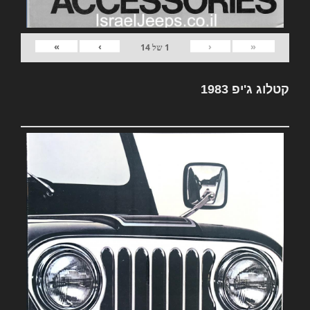
»
›
‹
«
1
של
14
קטלוג ג'יפ 1983