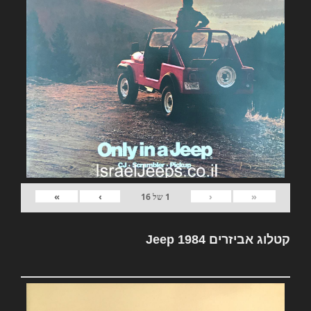
»
›
‹
«
1
של
16
קטלוג אביזרים Jeep 1984