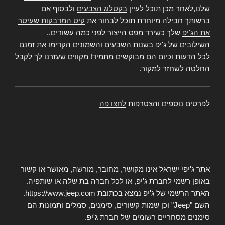
שלנו,לאחר מכן תוכל לעיין
בקטלוג הצבעים
ולבסוף אם
ברשותך חבילה מיוחדת תוכל לבחור את
קיט המדבקות שעיטר
את הג'יפ
שלך כשירד מפס הייצור לפני כמה עשורים..
השילובים של ג'יפ בשנות השבעים והשמונים הקדימו את זמנם
לכל הדעות וכיום הם מבוקשים מתמיד! מקווים שעזרנו לך לקבל
החלטה לשחזר למקור.
לפרטים נוספים והצטרפות
לחצו פה
אתר ג'יפי ישראל אינו מקושר, מחובר, מורשה, מאושר או קשור
באופן רשמי לחברת ג'יפ, או לכל חברה בת שלה או שותפיה.
האתר הרשמי של ג'יפ נמצא בכתובת https://www.jeep.com.
השם "Jeep" וכן שמות קשורים, סימנים, סמלים ותמונות הם
סימנים מסחריים רשומים של חברת ג'יפ.