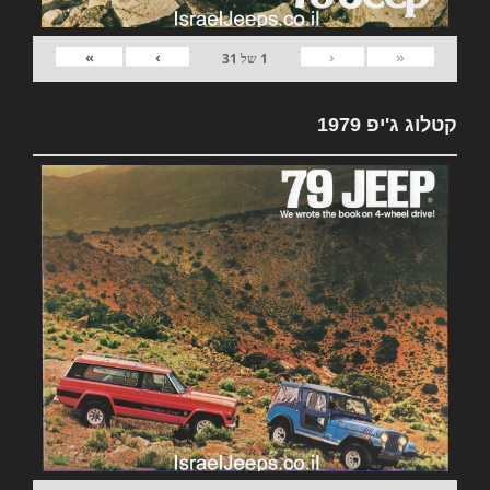
»
›
‹
«
1
של
31
קטלוג ג'יפ 1979