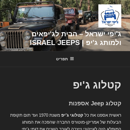
דילוג
לתוכן
ג'יפי ישראל – הבית לג'יפאים
ולמותג ג'יפ | ISRAEL JEEPS
תפריט
קטלוג ג'יפ
קטלוג Jeep אספנות
ראשית אספנו את כל
קטלוגי ג'יפ
משנת 1970 ועד תום תקופת
הבעלות של אמריקן-מוטורס החברה שהפכה את המותג
המופלא הזה לאייקוני וייצרה לאורך השנים את דגמי ג'יפי