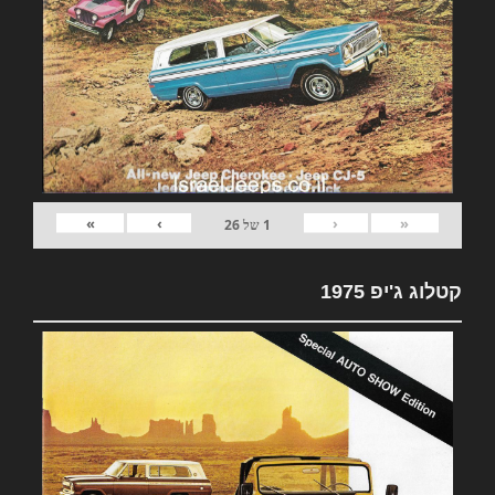
»
›
‹
«
1
של
26
קטלוג ג'יפ 1975