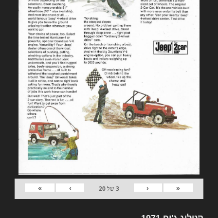
»
›
‹
«
3
של
20