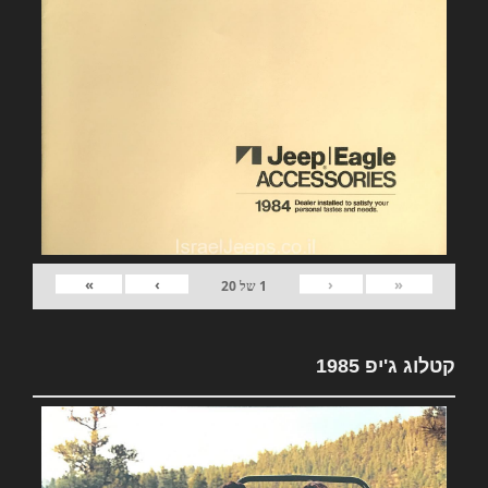
»
›
‹
«
1
של
20
קטלוג ג'יפ 1985