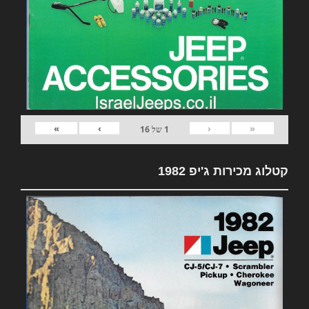
»
›
‹
«
1
של
16
קטלוג מכירות ג'יפ 1982