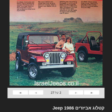
»
›
‹
«
2
של
27
קטלוג אביזרים Jeep 1986