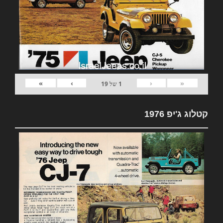
»
›
‹
«
1
של
19
קטלוג ג'יפ 1976