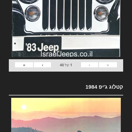
»
›
‹
«
1
של
40
קטלוג ג'יפ 1984