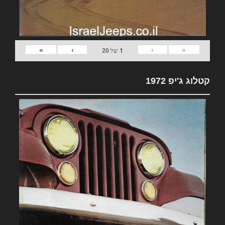
»
›
‹
«
1
של
20
קטלוג ג'יפ 1972