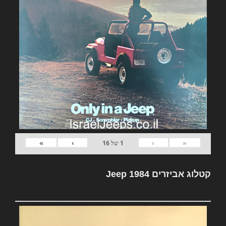
»
›
‹
«
1
של
16
קטלוג אביזרים Jeep 1984