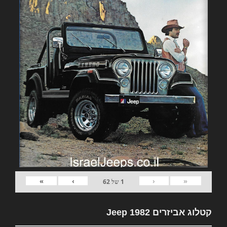
»
›
‹
«
1
של
62
קטלוג אביזרים 1982 Jeep