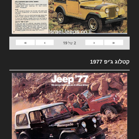
»
›
‹
«
2
של
19
קטלוג ג'יפ 1977