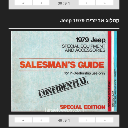
»
›
‹
«
1
של
30
קטלוג אביזרים 1979 Jeep
»
›
‹
«
1
של
40