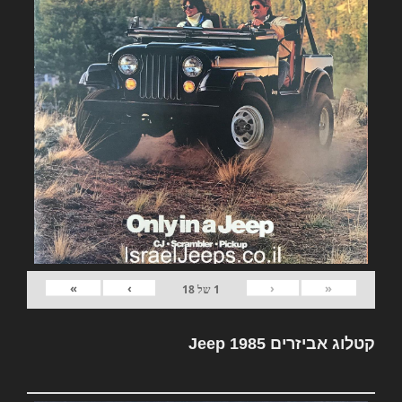
»
›
‹
«
1
של
18
קטלוג אביזרים Jeep 1985