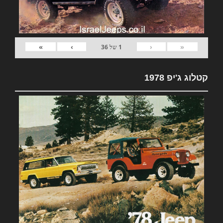
»
›
‹
«
1
של
36
קטלוג ג'יפ 1978