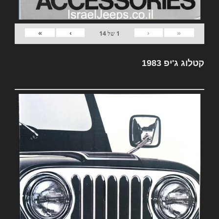
»
›
‹
«
1
של
14
קטלוג ג'יפ 1983