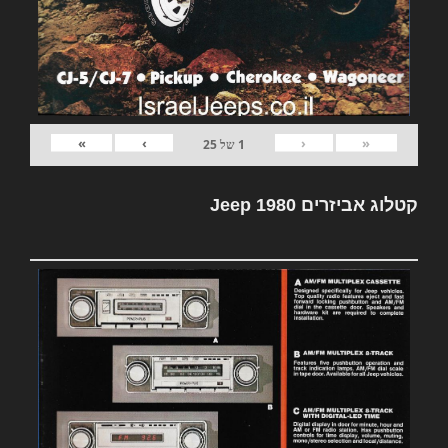
»
›
‹
«
1
של
25
קטלוג אביזרים Jeep 1980