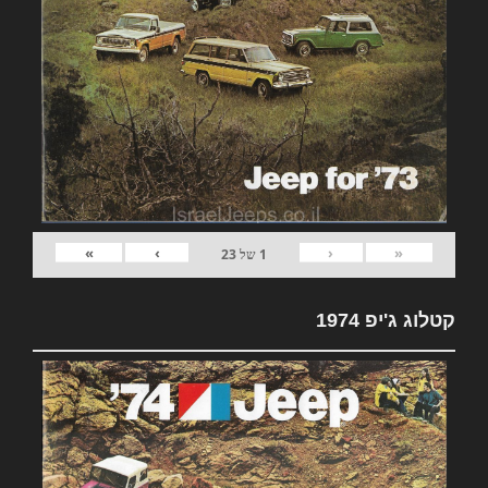
»
›
‹
«
1
של
23
קטלוג ג'יפ 1974