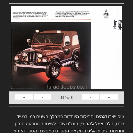
»
›
‹
«
3
של
19
ג'יפ ייצרו דגמים וחבילות מיוחדות במהלך השנים כמו רנגייד,
לרדו, גולדן-איגל ג'מבורי, הונצ'ו ועוד.. לשיחזור המראה הנכון
וחתימת שיפוץ הג'יפ בדוק את המפרט
במפענח מספר הזיהוי