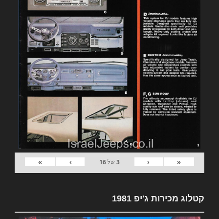
»
›
‹
«
3
של
16
קטלוג מכירות ג'יפ 1981