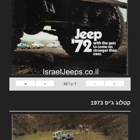
»
›
‹
«
1
של
36
קטלוג ג'יפ 1973