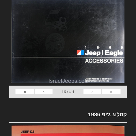
»
›
‹
«
1
של
16
קטלוג ג'יפ 1986