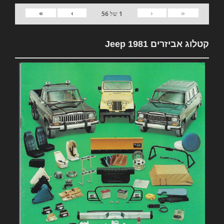
»
›
‹
«
1
של
56
קטלוג אביזרים 1981 Jeep