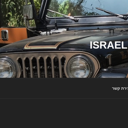
ג'יפי ישראל – הבית לג'יפאים ולמותג ג'יפ | ISRAEL
ירת קשר