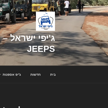
דילוג
לתוכן
JEEPS
בית
חדשות
ג'יפ אספנות