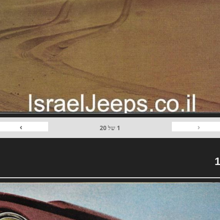
›
‹
1
של
20