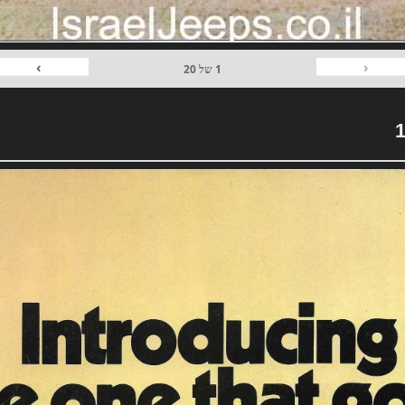
›
‹
1
של
20