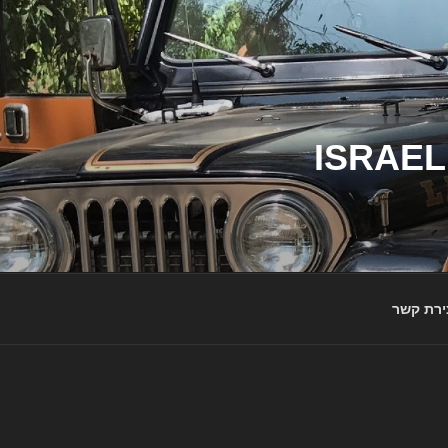
ג'יפי ישראל – הבית לג'יפאים ולמותג ג'יפ | ISRAEL
ירת קשר