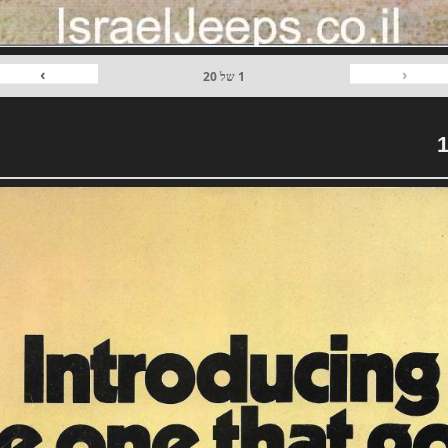
›
‹
1
של
20