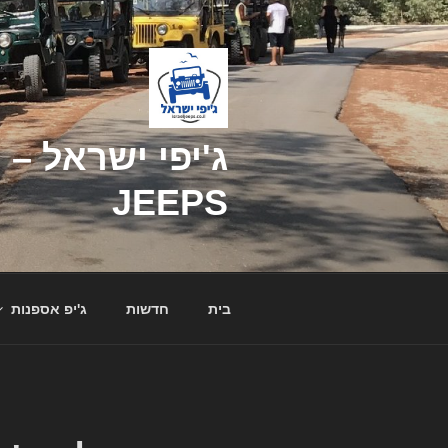
דילוג
לתוכן
JEEPS
בית
חדשות
ג'יפ אספנות