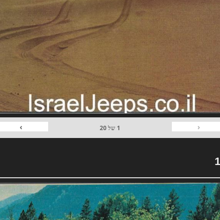
›
‹
1
של
20