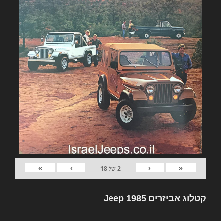
»
›
‹
«
2
של
18
קטלוג אביזרים Jeep 1985