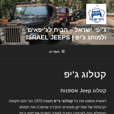
דילוג
לתוכן
ג'יפי ישראל – הבית לג'יפאים
ולמותג ג'יפ | ISRAEL JEEPS
תפריט
קטלוג ג'יפ
קטלוג Jeep אספנות
ראשית אספנו את כל
קטלוגי ג'יפ
משנת 1970 ועד תום תקופת
הבעלות של אמריקן-מוטורס החברה שהפכה את המותג
המופלא הזה לאייקוני וייצרה לאורך השנים את דגמי ג'יפי