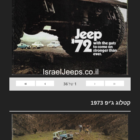
»
›
‹
«
1
של
36
קטלוג ג'יפ 1973