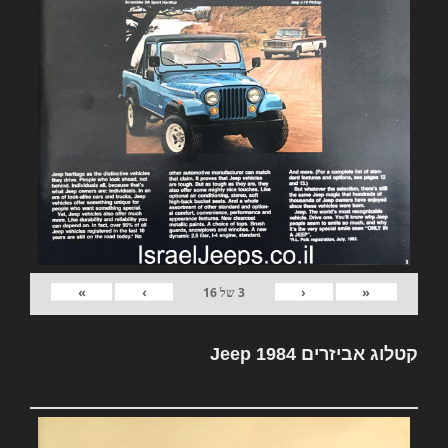
»
›
‹
«
3
של
16
קטלוג אביזרים Jeep 1984