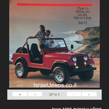
»
›
‹
«
1
של
27