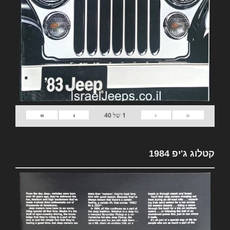
»
›
‹
«
1
של
40
קטלוג ג'יפ 1984