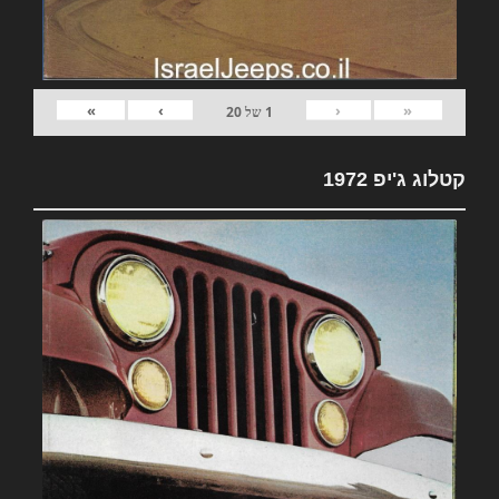
»
›
‹
«
1
של
20
קטלוג ג'יפ 1972