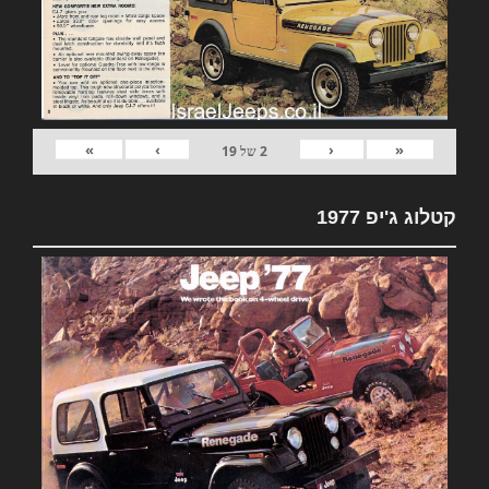
»
›
‹
«
2
של
19
קטלוג ג'יפ 1977