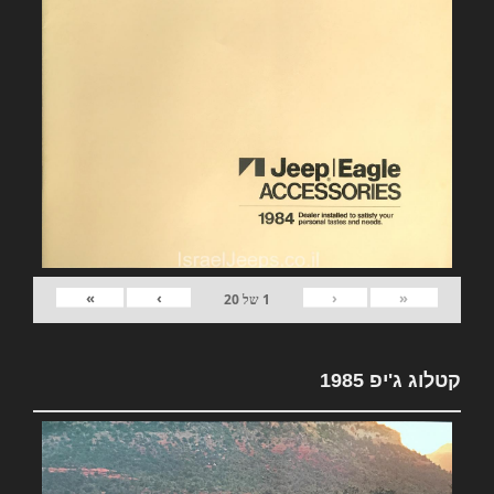
»
›
‹
«
1
של
20
קטלוג ג'יפ 1985