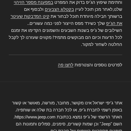
וחתימת שיפוץ הג'יפ בדוק את המפרט
במפענח מספר הזיהוי
שלנו,לאחר מכן תוכל לעיין
בקטלוג הצבעים
ולבסוף אם
ברשותך חבילה מיוחדת תוכל לבחור את
קיט המדבקות שעיטר
את הג'יפ
שלך כשירד מפס הייצור לפני כמה עשורים..
השילובים של ג'יפ בשנות השבעים והשמונים הקדימו את זמנם
לכל הדעות וכיום הם מבוקשים מתמיד! מקווים שעזרנו לך לקבל
החלטה לשחזר למקור.
לפרטים נוספים והצטרפות
לחצו פה
אתר ג'יפי ישראל אינו מקושר, מחובר, מורשה, מאושר או קשור
באופן רשמי לחברת ג'יפ, או לכל חברה בת שלה או שותפיה.
האתר הרשמי של ג'יפ נמצא בכתובת https://www.jeep.com.
השם "Jeep" וכן שמות קשורים, סימנים, סמלים ותמונות הם
סימנים מסחריים רשומים של חברת ג'יפ.