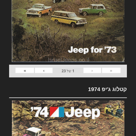
»
›
‹
«
1
של
23
קטלוג ג'יפ 1974