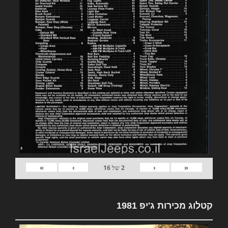
»
›
‹
«
2
של
16
קטלוג מכירות ג'יפ 1981