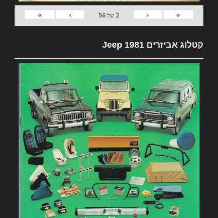
»
›
‹
«
2
של
56
קטלוג אביזרים 1981 Jeep