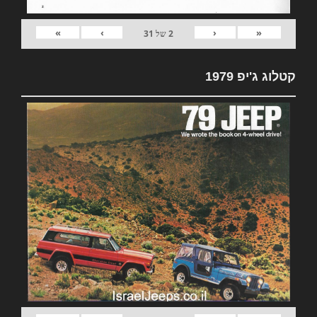
»
›
‹
«
2
של
31
קטלוג ג'יפ 1979