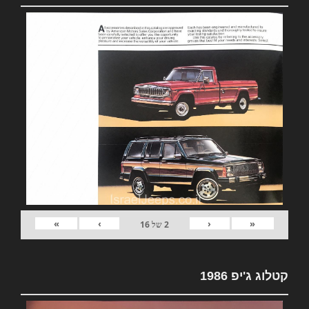
»
›
‹
«
2
של
16
קטלוג ג'יפ 1986