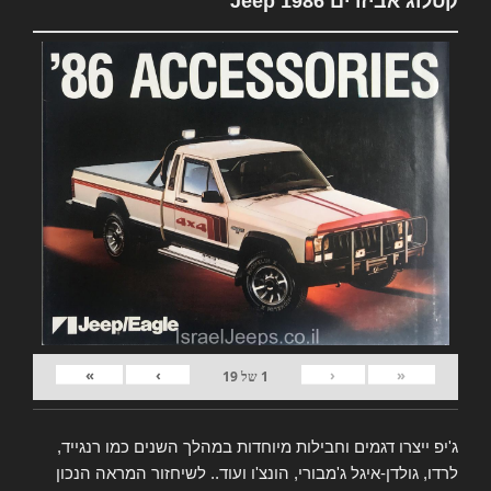
קטלוג אביזרים Jeep 1986
»
›
‹
«
1
של
19
ג'יפ ייצרו דגמים וחבילות מיוחדות במהלך השנים כמו רנגייד,
לרדו, גולדן-איגל ג'מבורי, הונצ'ו ועוד.. לשיחזור המראה הנכון