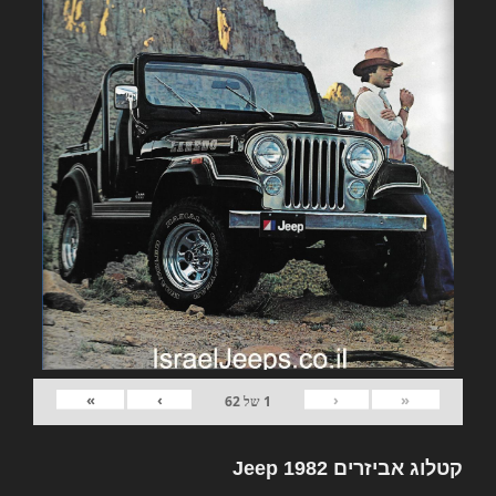
»
›
‹
«
1
של
62
קטלוג אביזרים 1982 Jeep