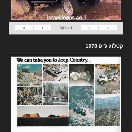
»
›
‹
«
1
של
36
קטלוג ג'יפ 1978