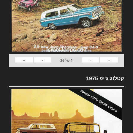
»
›
‹
«
1
של
26
קטלוג ג'יפ 1975