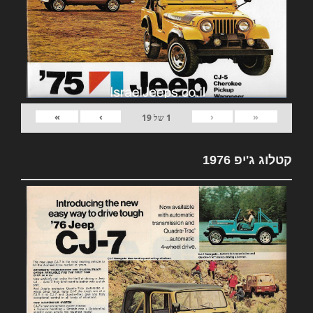
»
›
‹
«
1
של
19
קטלוג ג'יפ 1976