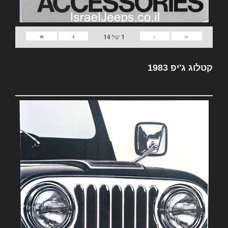
»
›
‹
«
1
של
14
קטלוג ג'יפ 1983