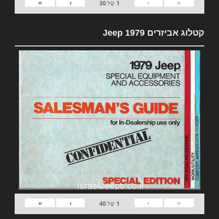
»
›
‹
«
1
של
30
קטלוג אביזרים 1979 Jeep
»
›
‹
«
1
של
40