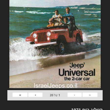
»
›
‹
«
1
של
20