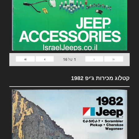
»
›
‹
«
1
של
16
קטלוג מכירות ג'יפ 1982