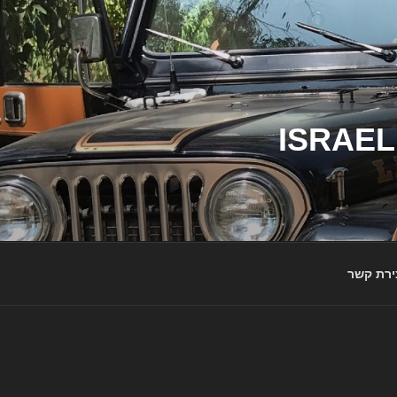
ג'יפי ישראל – הבית לג'יפאים ולמותג ג'יפ | ISRAEL
ירת קשר