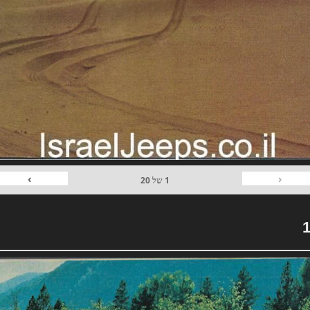
›
‹
1
של
20