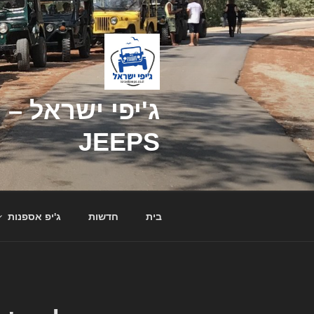
דילוג
לתוכן
JEEPS
בית
חדשות
ג'יפ אספנות