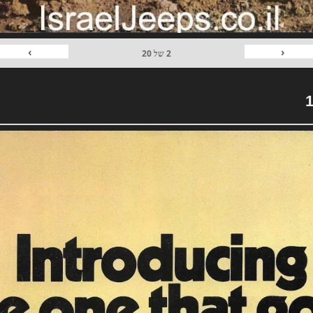
›
‹
2
של
20