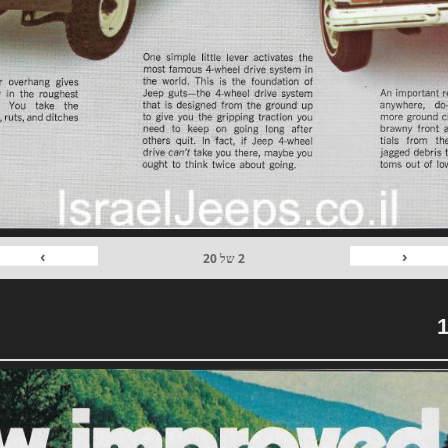
›
‹
2
של
20