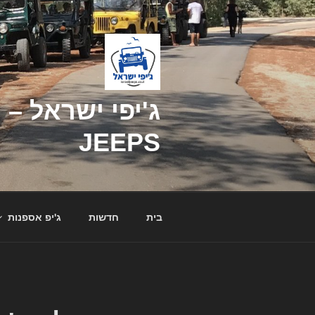
דילוג
לתוכן
JEEPS
בית
חדשות
ג'יפ אספנות