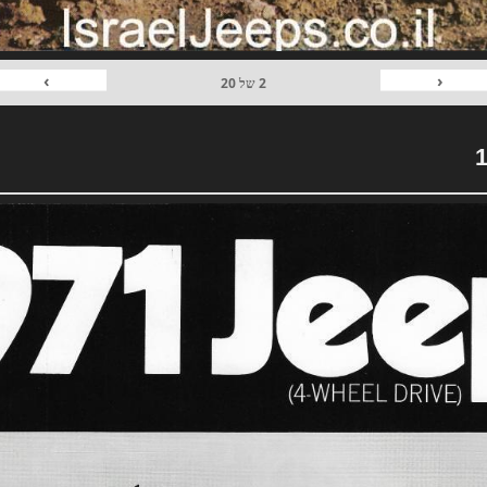
›
‹
2
של
20