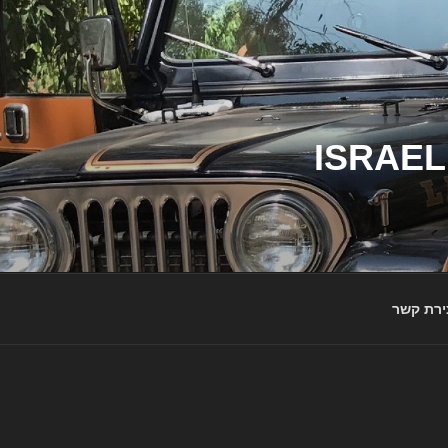
ג'יפי ישראל – הבית לג'יפאים ולמותג ג'יפ | ISRAEL
ירת קשר