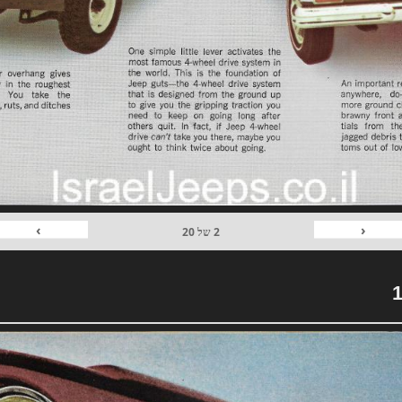
›
‹
2
של
20