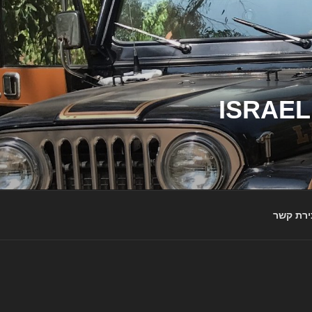
ג'יפי ישראל – הבית לג'יפאים ולמותג ג'יפ | ISRAEL
ירת קשר