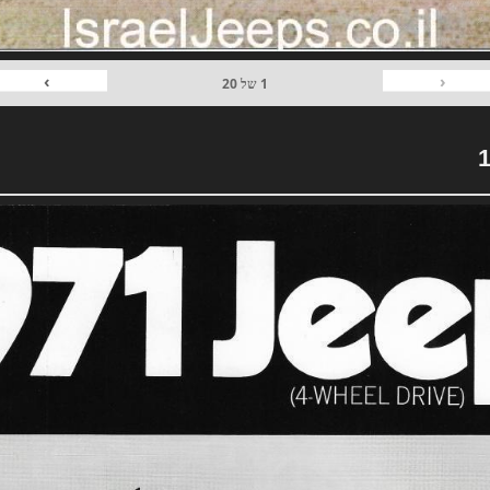
›
‹
1
של
20