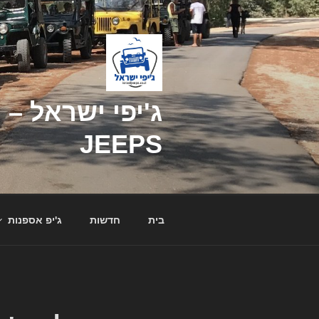
דילוג
לתוכן
JEEPS
בית
חדשות
ג'יפ אספנות