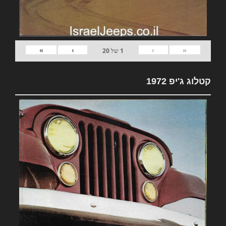
»
›
‹
«
1
של
20
קטלוג ג'יפ 1972