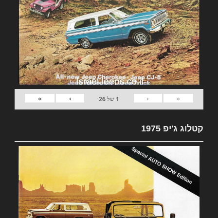
»
›
‹
«
1
של
26
קטלוג ג'יפ 1975