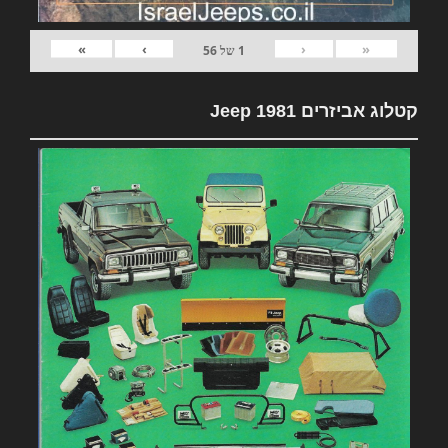
»
›
‹
«
1
של
56
קטלוג אביזרים 1981 Jeep