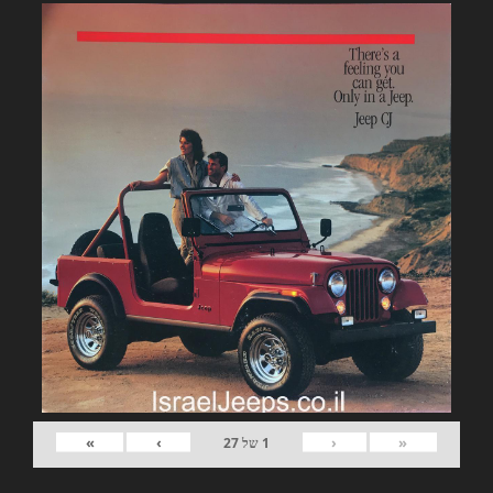
»
›
‹
«
1
של
27