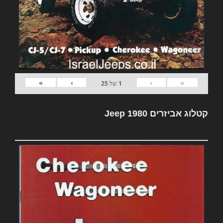
»
›
‹
«
1
של
25
קטלוג אביזרים Jeep 1980