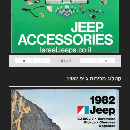
»
›
‹
«
1
של
16
קטלוג מכירות ג'יפ 1982