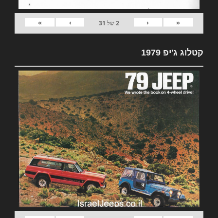
»
›
‹
«
2
של
31
קטלוג ג'יפ 1979