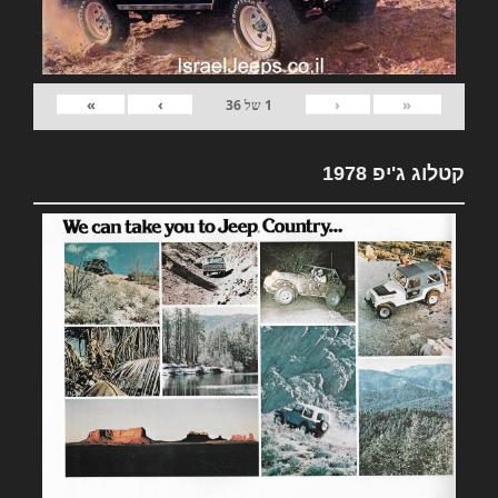
»
›
‹
«
1
של
36
קטלוג ג'יפ 1978