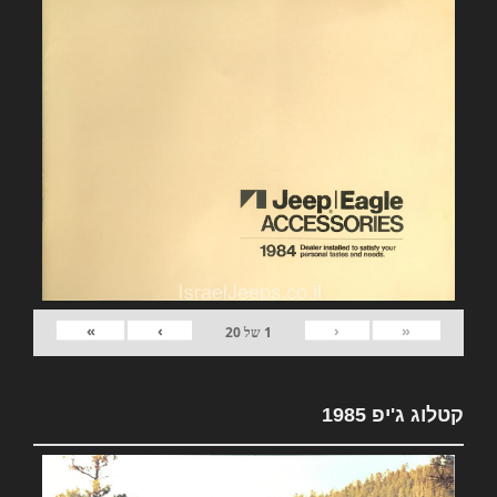
»
›
‹
«
1
של
20
קטלוג ג'יפ 1985