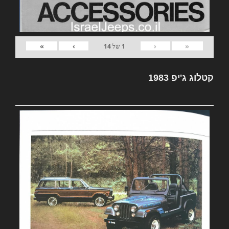
»
›
‹
«
1
של
14
קטלוג ג'יפ 1983