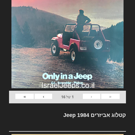
»
›
‹
«
1
של
16
קטלוג אביזרים Jeep 1984