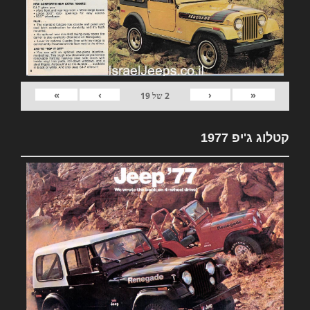
»
›
‹
«
2
של
19
קטלוג ג'יפ 1977