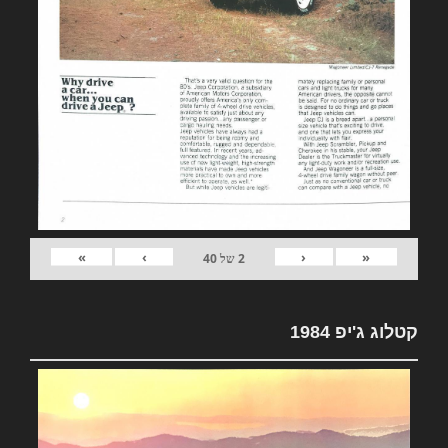
»
›
‹
«
2
של
40
קטלוג ג'יפ 1984