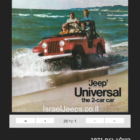
»
›
‹
«
1
של
20