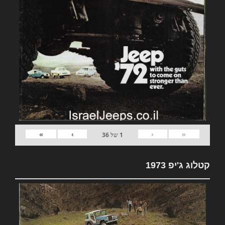
»
›
‹
«
1
של
36
קטלוג ג'יפ 1973