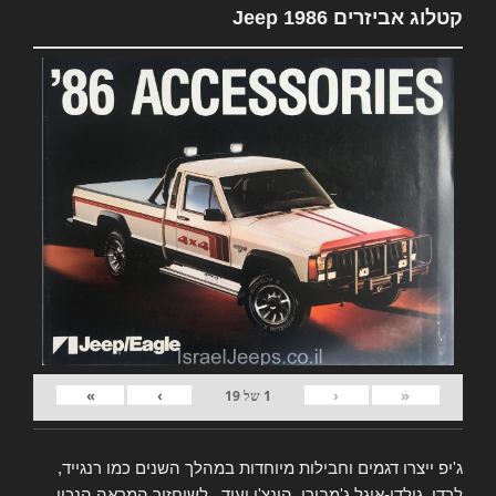
קטלוג אביזרים Jeep 1986
»
›
‹
«
1
של
19
ג'יפ ייצרו דגמים וחבילות מיוחדות במהלך השנים כמו רנגייד,
לרדו, גולדן-איגל ג'מבורי, הונצ'ו ועוד.. לשיחזור המראה הנכון