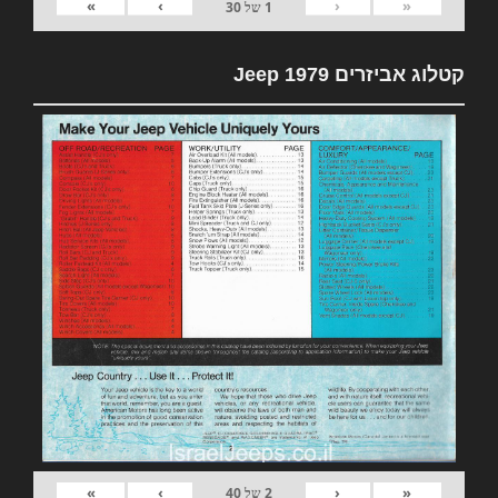
»
›
‹
«
1
של
30
קטלוג אביזרים 1979 Jeep
»
›
‹
«
2
של
40