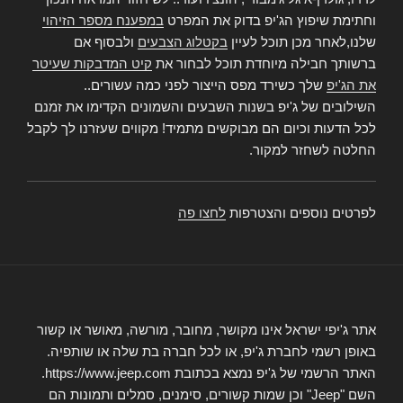
וחתימת שיפוץ הג'יפ בדוק את המפרט
במפענח מספר הזיהוי
שלנו,לאחר מכן תוכל לעיין
בקטלוג הצבעים
ולבסוף אם
ברשותך חבילה מיוחדת תוכל לבחור את
קיט המדבקות שעיטר
את הג'יפ
שלך כשירד מפס הייצור לפני כמה עשורים..
השילובים של ג'יפ בשנות השבעים והשמונים הקדימו את זמנם
לכל הדעות וכיום הם מבוקשים מתמיד! מקווים שעזרנו לך לקבל
החלטה לשחזר למקור.
לפרטים נוספים והצטרפות
לחצו פה
אתר ג'יפי ישראל אינו מקושר, מחובר, מורשה, מאושר או קשור
באופן רשמי לחברת ג'יפ, או לכל חברה בת שלה או שותפיה.
האתר הרשמי של ג'יפ נמצא בכתובת https://www.jeep.com.
השם "Jeep" וכן שמות קשורים, סימנים, סמלים ותמונות הם