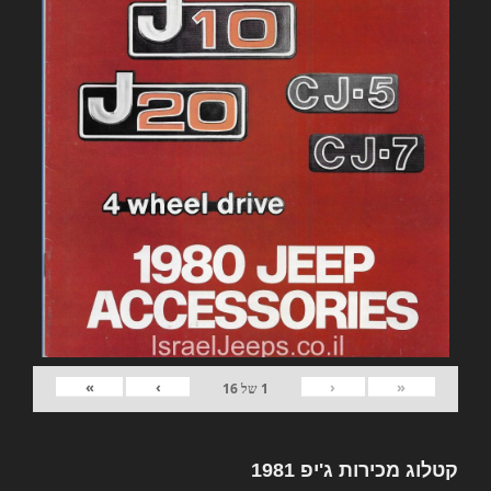
»
›
‹
«
1
של
16
קטלוג מכירות ג'יפ 1981