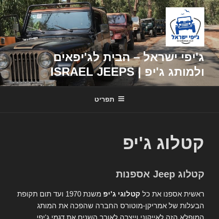
דילוג
לתוכן
ג'יפי ישראל – הבית לג'יפאים
ולמותג ג'יפ | ISRAEL JEEPS
תפריט
קטלוג ג'יפ
קטלוג Jeep אספנות
ראשית אספנו את כל
קטלוגי ג'יפ
משנת 1970 ועד תום תקופת
הבעלות של אמריקן-מוטורס החברה שהפכה את המותג
המופלא הזה לאייקוני וייצרה לאורך השנים את דגמי ג'יפי