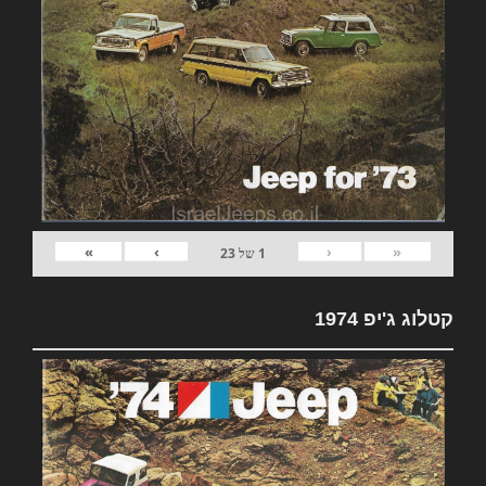
»
›
‹
«
1
של
23
קטלוג ג'יפ 1974