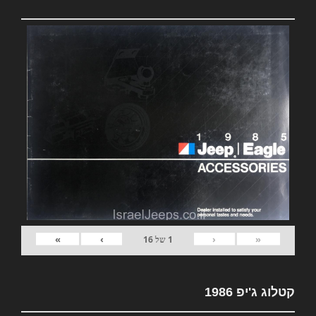
»
›
‹
«
1
של
16
קטלוג ג'יפ 1986