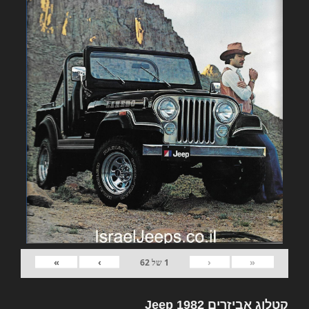
»
›
‹
«
1
של
62
קטלוג אביזרים 1982 Jeep