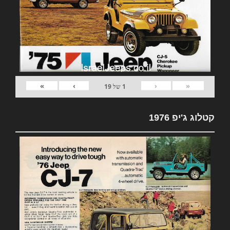
»
›
‹
«
1
של
19
קטלוג ג'יפ 1976