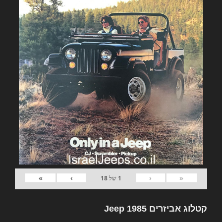
»
›
‹
«
1
של
18
קטלוג אביזרים Jeep 1985