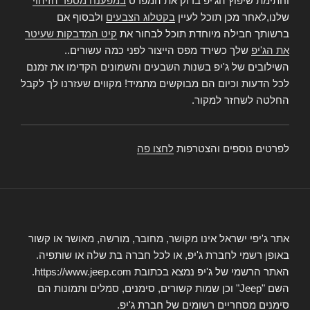
וחתימת שיפוץ הג'יפ בדוק את המפרט
במפענח מספר הזיהוי
שלנו,לאחר מכן תוכל לעיין
בקטלוג הצבעים
ולבסוף אם
ברשותך חבילה מיוחדת תוכל לבחור את
קיט המדבקות שעיטר
את הג'יפ
שלך כשירד מפס הייצור לפני כמה עשורים..
השילובים של ג'יפ בשנות השבעים והשמונים הקדימו את זמנם
לכל הדעות וכיום הם מבוקשים מתמיד! מקווים שעזרנו לך לקבל
החלטה לשחזר למקור.
לפרטים נוספים והצטרפות
לחצו פה
אתר ג'יפי ישראל אינו מקושר, מחובר, מורשה, מאושר או קשור
באופן רשמי לחברת ג'יפ, או לכל חברה בת שלה או שותפיה.
האתר הרשמי של ג'יפ נמצא בכתובת https://www.jeep.com.
השם "Jeep" וכן שמות קשורים, סימנים, סמלים ותמונות הם
סימנים מסחריים רשומים של חברת ג'יפ.