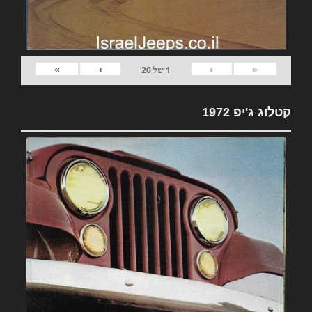
»
›
‹
«
1
של
20
קטלוג ג'יפ 1972