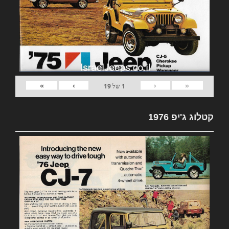
»
›
‹
«
1
של
19
קטלוג ג'יפ 1976