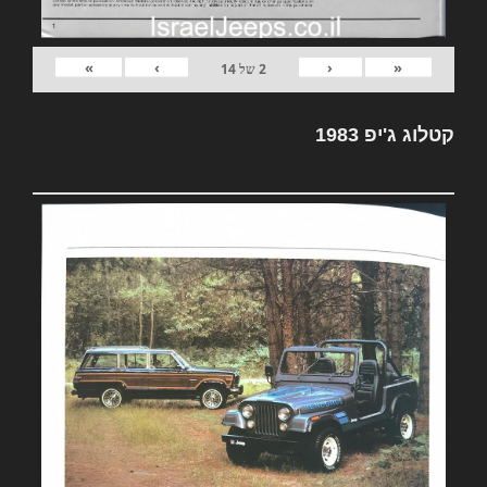
»
›
‹
«
2
של
14
קטלוג ג'יפ 1983