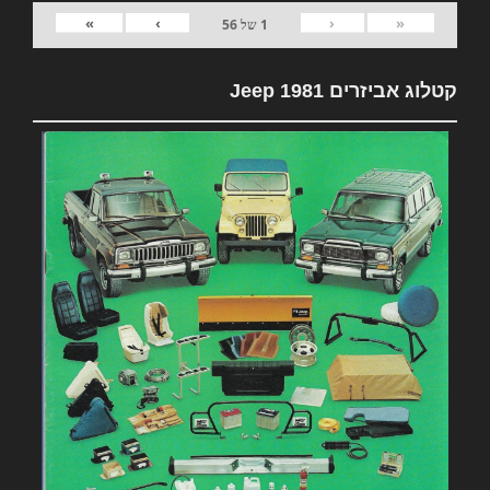
»
›
‹
«
1
של
56
קטלוג אביזרים 1981 Jeep