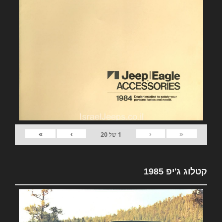
»
›
‹
«
1
של
20
קטלוג ג'יפ 1985