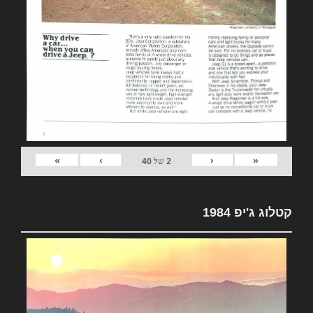
»
›
‹
«
2
של
40
קטלוג ג'יפ 1984