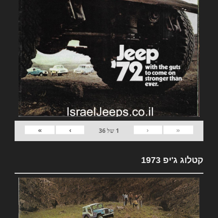
»
›
‹
«
1
של
36
קטלוג ג'יפ 1973