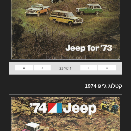
»
›
‹
«
1
של
23
קטלוג ג'יפ 1974