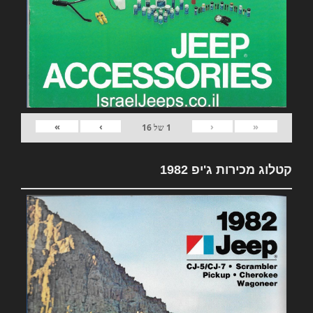
»
›
‹
«
1
של
16
קטלוג מכירות ג'יפ 1982