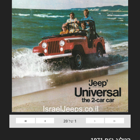
»
›
‹
«
1
של
20