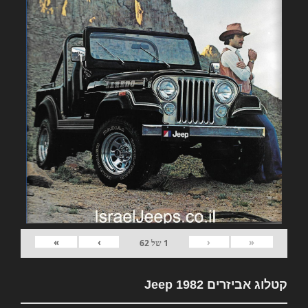
»
›
‹
«
1
של
62
קטלוג אביזרים 1982 Jeep