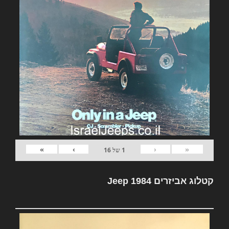
»
›
‹
«
1
של
16
קטלוג אביזרים Jeep 1984