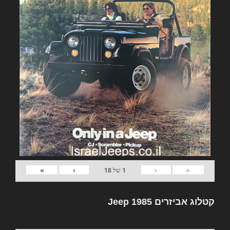
»
›
‹
«
1
של
18
קטלוג אביזרים Jeep 1985