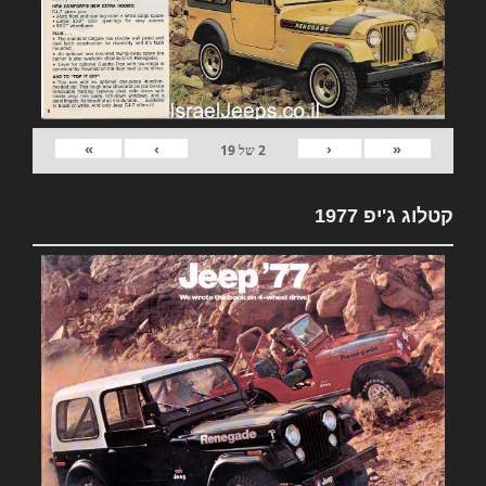
»
›
‹
«
2
של
19
קטלוג ג'יפ 1977