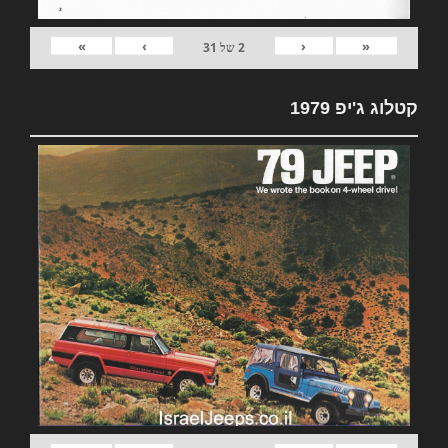
»
›
‹
«
2
של
31
קטלוג ג'יפ 1979