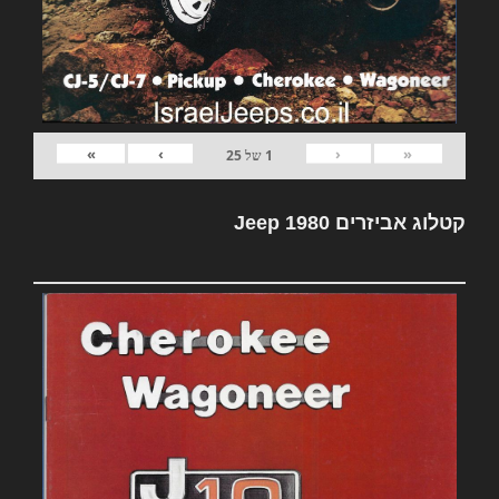
»
›
‹
«
1
של
25
קטלוג אביזרים Jeep 1980