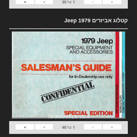
»
›
‹
«
1
של
30
קטלוג אביזרים 1979 Jeep
»
›
‹
«
1
של
40