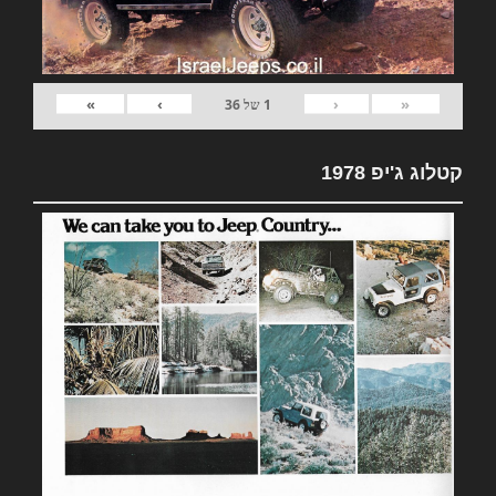
»
›
‹
«
1
של
36
קטלוג ג'יפ 1978