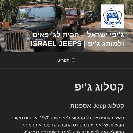
דילוג
לתוכן
ג'יפי ישראל – הבית לג'יפאים
ולמותג ג'יפ | ISRAEL JEEPS
תפריט
קטלוג ג'יפ
קטלוג Jeep אספנות
ראשית אספנו את כל
קטלוגי ג'יפ
משנת 1970 ועד תום תקופת
הבעלות של אמריקן-מוטורס החברה שהפכה את המותג
המופלא הזה לאייקוני וייצרה לאורך השנים את דגמי ג'יפי