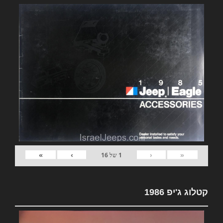
»
›
‹
«
1
של
16
קטלוג ג'יפ 1986