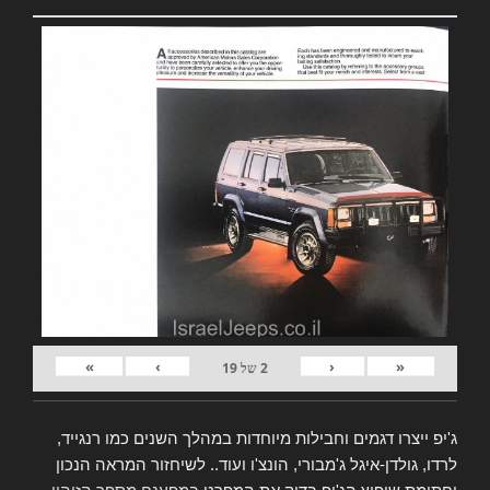
»
›
‹
«
2
של
19
ג'יפ ייצרו דגמים וחבילות מיוחדות במהלך השנים כמו רנגייד,
לרדו, גולדן-איגל ג'מבורי, הונצ'ו ועוד.. לשיחזור המראה הנכון