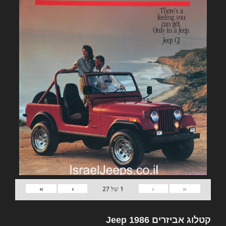
»
›
‹
«
1
של
27
קטלוג אביזרים Jeep 1986