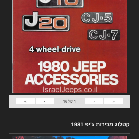
»
›
‹
«
1
של
16
קטלוג מכירות ג'יפ 1981