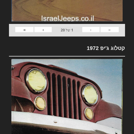
»
›
‹
«
1
של
20
קטלוג ג'יפ 1972