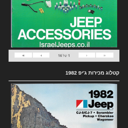
»
›
‹
«
1
של
16
קטלוג מכירות ג'יפ 1982