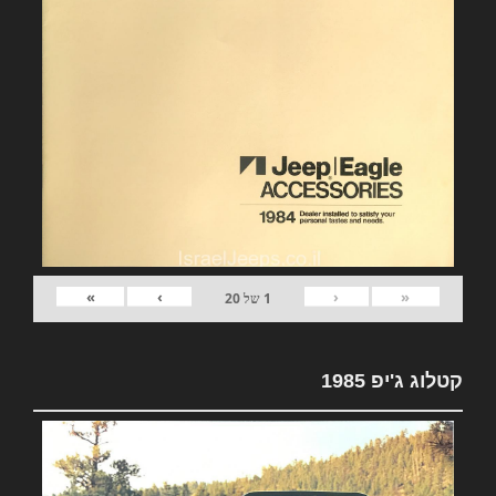
»
›
‹
«
1
של
20
קטלוג ג'יפ 1985