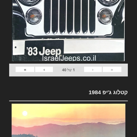
»
›
‹
«
1
של
40
קטלוג ג'יפ 1984