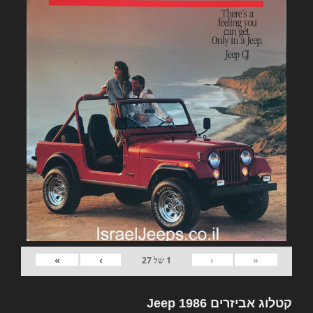
»
›
‹
«
1
של
27
קטלוג אביזרים Jeep 1986