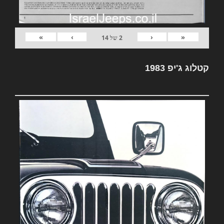
»
›
‹
«
2
של
14
קטלוג ג'יפ 1983