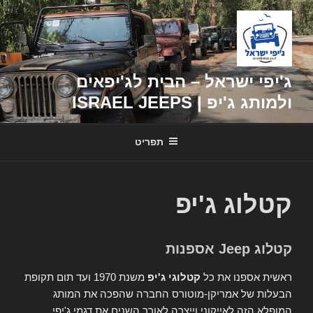
דילוג
לתוכן
ג'יפי ישראל – הבית לג'יפאים
ולמותג ג'יפ | ISRAEL JEEPS
תפריט
קטלוג ג'יפ
קטלוג Jeep אספנות
ראשית אספנו את כל
קטלוגי ג'יפ
משנת 1970 ועד תום תקופת
הבעלות של אמריקן-מוטורס החברה שהפכה את המותג
המופלא הזה לאייקוני וייצרה לאורך השנים את דגמי ג'יפי