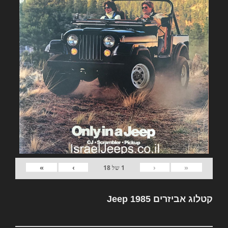
»
›
‹
«
1
של
18
קטלוג אביזרים Jeep 1985