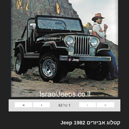
»
›
‹
«
1
של
62
קטלוג אביזרים 1982 Jeep