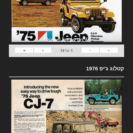
»
›
‹
«
1
של
19
קטלוג ג'יפ 1976