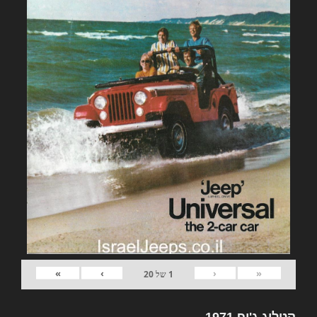
»
›
‹
«
1
של
20