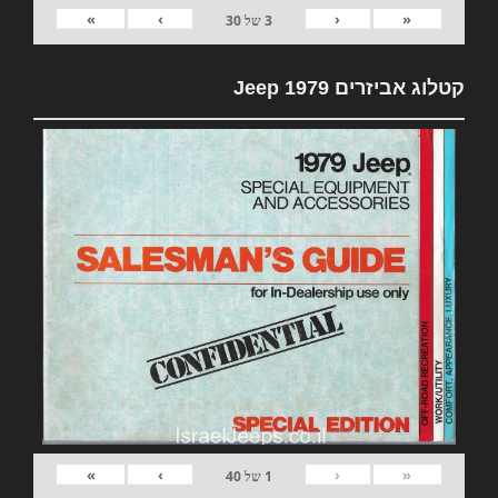
»
›
‹
«
3
של
30
קטלוג אביזרים 1979 Jeep
»
›
‹
«
1
של
40