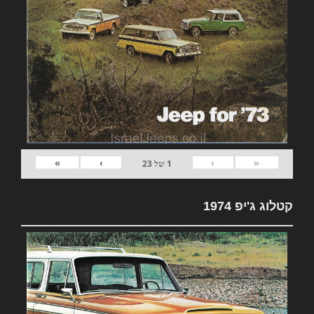
»
›
‹
«
1
של
23
קטלוג ג'יפ 1974