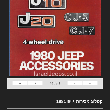
»
›
‹
«
1
של
16
קטלוג מכירות ג'יפ 1981