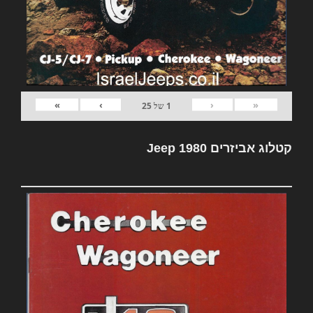
»
›
‹
«
1
של
25
קטלוג אביזרים Jeep 1980