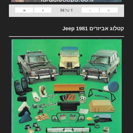
»
›
‹
«
1
של
56
קטלוג אביזרים 1981 Jeep