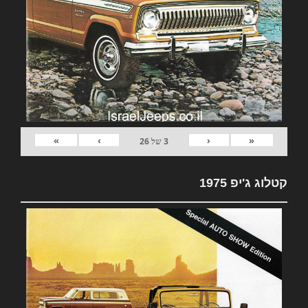
»
›
‹
«
3
של
26
קטלוג ג'יפ 1975