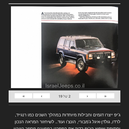
»
›
‹
«
2
של
19
ג'יפ ייצרו דגמים וחבילות מיוחדות במהלך השנים כמו רנגייד,
לרדו, גולדן-איגל ג'מבורי, הונצ'ו ועוד.. לשיחזור המראה הנכון
וחתימת שיפוץ הג'יפ בדוק את המפרט
במפענח מספר הזיהוי