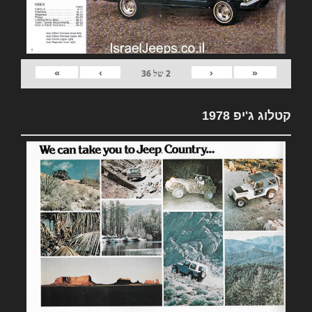
»
›
‹
«
2
של
36
קטלוג ג'יפ 1978