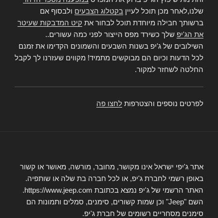
שלנו,לאחר מכן תוכל לעיין
בקטלוג הצבעים
ולבסוף אם
ברשותך חבילה מיוחדת תוכל לבחור את
קיט המדבקות שעיטר
את הג'יפ
שלך כשירד מפס הייצור לפני כמה עשורים..
השילובים של ג'יפ בשנות השבעים והשמונים הקדימו את זמנם
לכל הדעות וכיום הם מבוקשים מתמיד! מקווים שעזרנו לך לקבל
החלטה לשחזר למקור.
לפרטים נוספים והצטרפות
לחצו פה
אתר ג'יפי ישראל אינו מקושר, מחובר, מורשה, מאושר או קשור
באופן רשמי לחברת ג'יפ, או לכל חברה בת שלה או שותפיה.
האתר הרשמי של ג'יפ נמצא בכתובת https://www.jeep.com.
השם "Jeep" וכן שמות קשורים, סימנים, סמלים ותמונות הם
סימנים מסחריים רשומים של חברת ג'יפ.