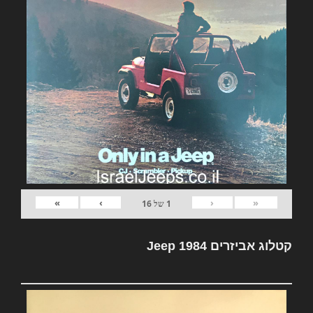
»
›
‹
«
1
של
16
קטלוג אביזרים Jeep 1984