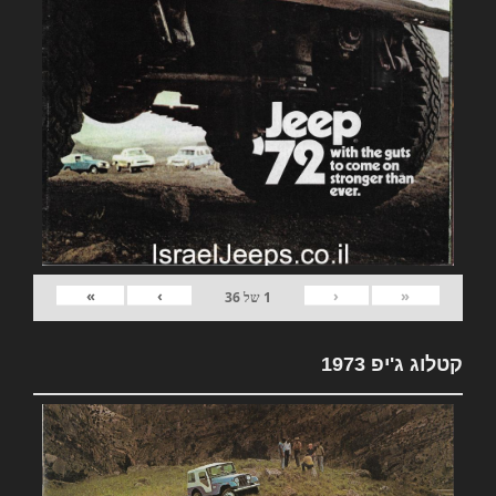
»
›
‹
«
1
של
36
קטלוג ג'יפ 1973