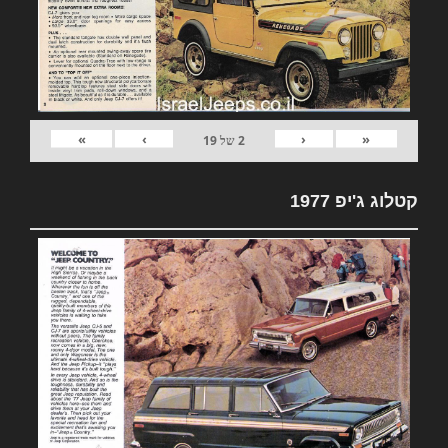
»
›
‹
«
2
של
19
קטלוג ג'יפ 1977