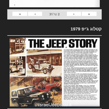
»
›
‹
«
2
של
31
קטלוג ג'יפ 1979