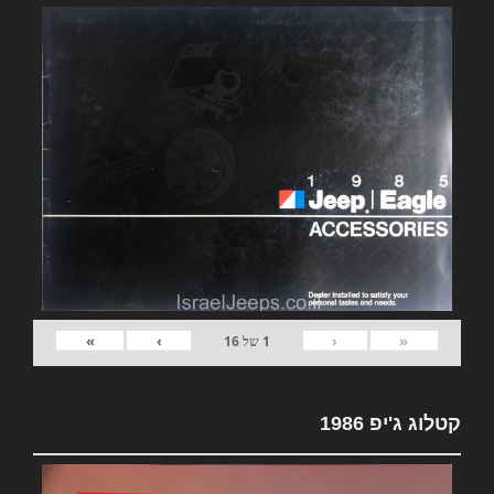
»
›
‹
«
1
של
16
קטלוג ג'יפ 1986