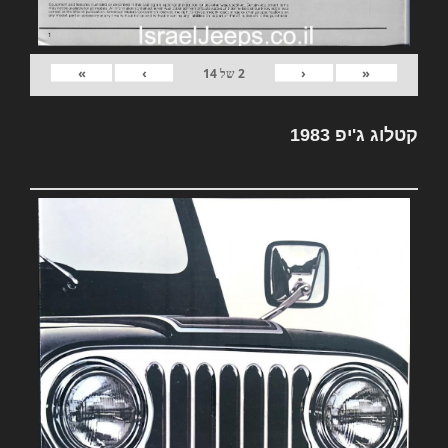
»
›
‹
«
2
של
14
קטלוג ג'יפ 1983