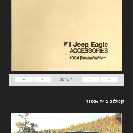
»
›
‹
«
1
של
20
קטלוג ג'יפ 1985