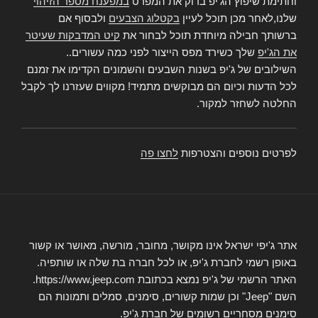
וחתימת שיפוץ הג'יפ בדוק את המפרט
במפענח מספר הזיהוי
שלנו,לאחר מכן תוכל לעיין
בקטלוג הצבעים
ולבסוף אם
ברשותך חבילה מיוחדת תוכל לבחור את
קיט המדבקות שעיטר
את הג'יפ
שלך כשירד מפס הייצור לפני כמה עשורים..
השילובים של ג'יפ בשנות השבעים והשמונים הקדימו את זמנם
לכל הדעות וכיום הם מבוקשים מתמיד! מקווים שעזרנו לך לקבל
החלטה לשחזר למקור.
לפרטים נוספים והצטרפות
לחצו פה
אתר ג'יפי ישראל אינו מקושר, מחובר, מורשה, מאושר או קשור
באופן רשמי לחברת ג'יפ, או לכל חברה בת שלה או שותפיה.
האתר הרשמי של ג'יפ נמצא בכתובת https://www.jeep.com.
השם "Jeep" וכן שמות קשורים, סימנים, סמלים ותמונות הם
סימנים מסחריים רשומים של חברת ג'יפ.