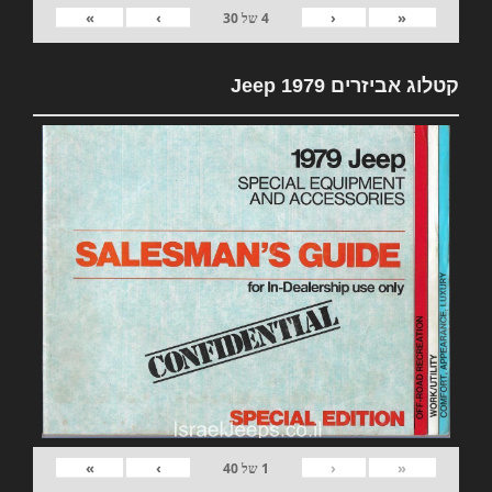
»
›
‹
«
4
של
30
קטלוג אביזרים 1979 Jeep
»
›
‹
«
1
של
40