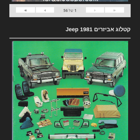
»
›
‹
«
1
של
56
קטלוג אביזרים 1981 Jeep