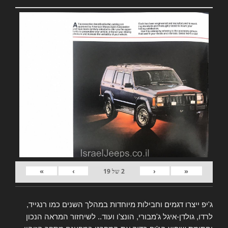
»
›
‹
«
2
של
19
ג'יפ ייצרו דגמים וחבילות מיוחדות במהלך השנים כמו רנגייד,
לרדו, גולדן-איגל ג'מבורי, הונצ'ו ועוד.. לשיחזור המראה הנכון