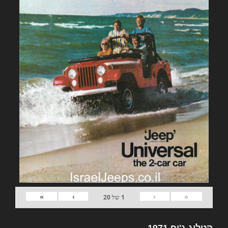
»
›
‹
«
1
של
20