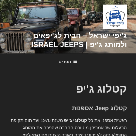
דילוג
לתוכן
ג'יפי ישראל – הבית לג'יפאים
ולמותג ג'יפ | ISRAEL JEEPS
תפריט
קטלוג ג'יפ
קטלוג Jeep אספנות
ראשית אספנו את כל
קטלוגי ג'יפ
משנת 1970 ועד תום תקופת
הבעלות של אמריקן-מוטורס החברה שהפכה את המותג
המופלא הזה לאייקוני וייצרה לאורך השנים את דגמי ג'יפי