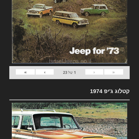
»
›
‹
«
1
של
23
קטלוג ג'יפ 1974