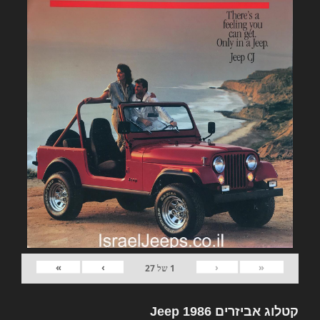
»
›
‹
«
1
של
27
קטלוג אביזרים Jeep 1986