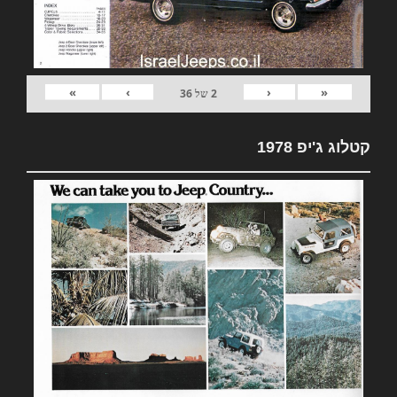
»
›
‹
«
2
של
36
קטלוג ג'יפ 1978