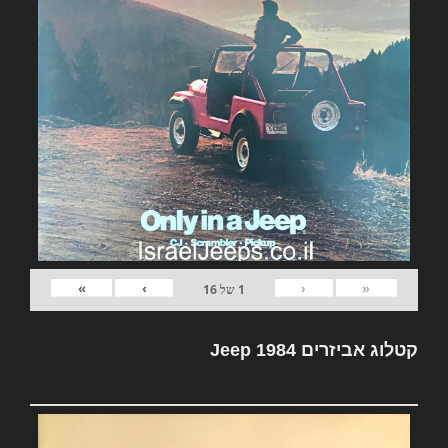
»
›
‹
«
1
של
16
קטלוג אביזרים Jeep 1984