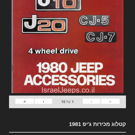
»
›
‹
«
1
של
16
קטלוג מכירות ג'יפ 1981