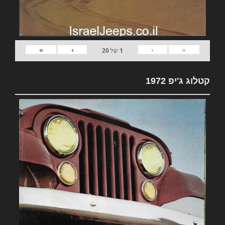
»
›
‹
«
1
של
20
קטלוג ג'יפ 1972