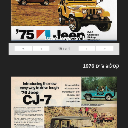
»
›
‹
«
1
של
19
קטלוג ג'יפ 1976