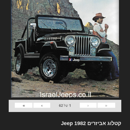
»
›
‹
«
1
של
62
קטלוג אביזרים 1982 Jeep