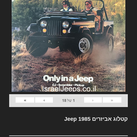
»
›
‹
«
1
של
18
קטלוג אביזרים Jeep 1985