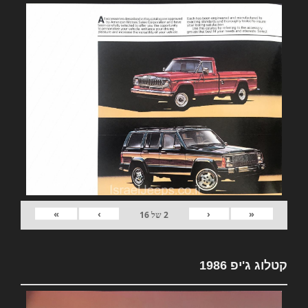
»
›
‹
«
2
של
16
קטלוג ג'יפ 1986