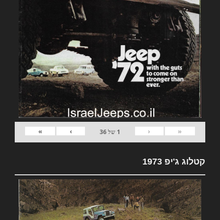
»
›
‹
«
1
של
36
קטלוג ג'יפ 1973