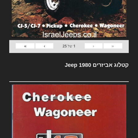
»
›
‹
«
1
של
25
קטלוג אביזרים Jeep 1980