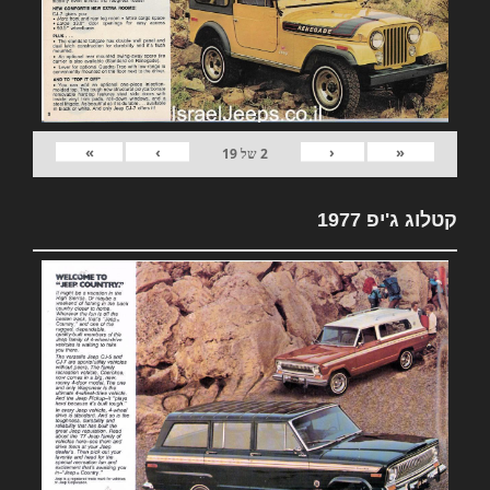
»
›
‹
«
2
של
19
קטלוג ג'יפ 1977