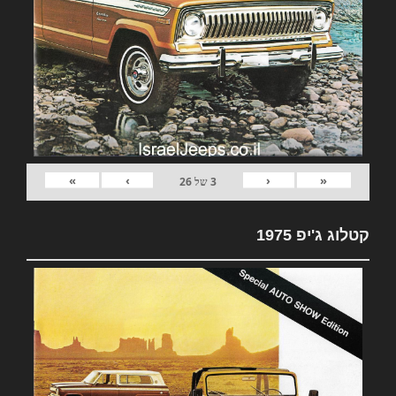
»
›
‹
«
3
של
26
קטלוג ג'יפ 1975