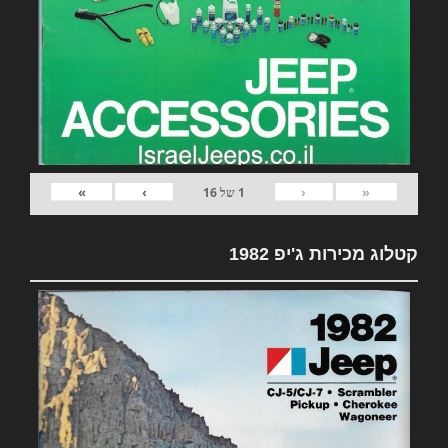
»
›
‹
«
1
של
16
קטלוג מכירות ג'יפ 1982