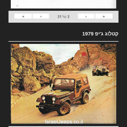
»
›
‹
«
2
של
31
קטלוג ג'יפ 1979