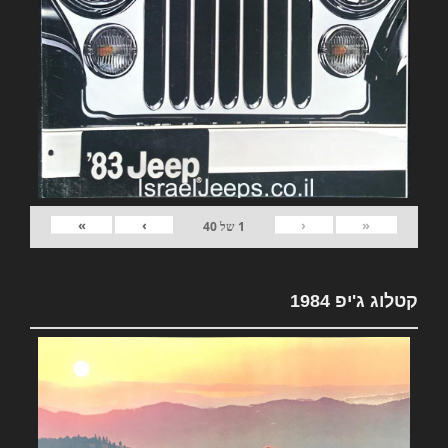
»
›
‹
«
1
של
40
קטלוג ג'יפ 1984