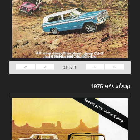
»
›
‹
«
1
של
26
קטלוג ג'יפ 1975