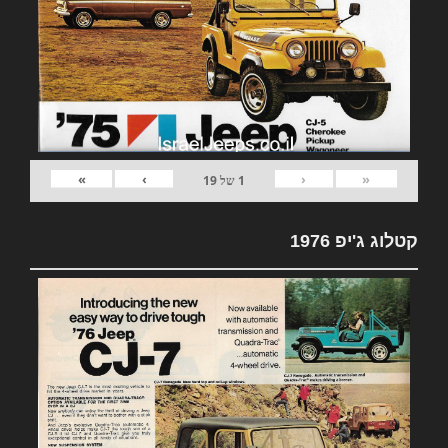
»
›
‹
«
1
של
19
קטלוג ג'יפ 1976