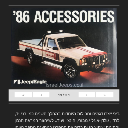
»
›
‹
«
1
של
19
ג'יפ ייצרו דגמים וחבילות מיוחדות במהלך השנים כמו רנגייד,
לרדו, גולדן-איגל ג'מבורי, הונצ'ו ועוד.. לשיחזור המראה הנכון
וחתימת שיפוץ הג'יפ בדוק את המפרט
במפענח מספר הזיהוי