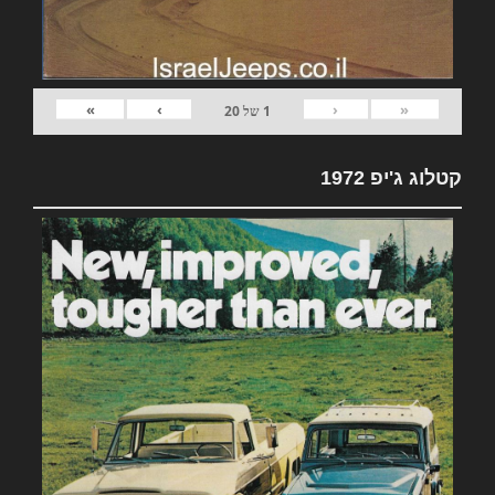
»
›
‹
«
1
של
20
קטלוג ג'יפ 1972