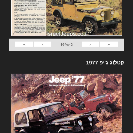
»
›
‹
«
2
של
19
קטלוג ג'יפ 1977