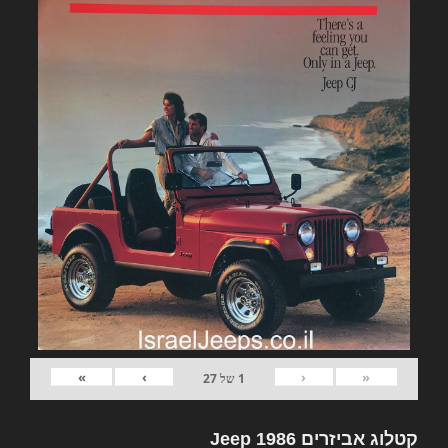
»
›
‹
«
1
של
27
קטלוג אביזרים Jeep 1986