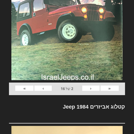
»
›
‹
«
2
של
16
קטלוג אביזרים Jeep 1984