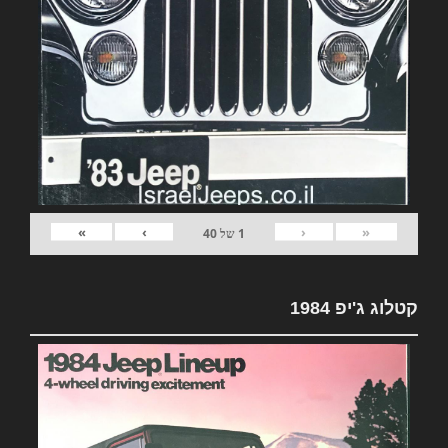
»
›
‹
«
1
של
40
קטלוג ג'יפ 1984