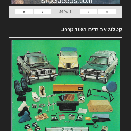
»
›
‹
«
1
של
56
קטלוג אביזרים 1981 Jeep