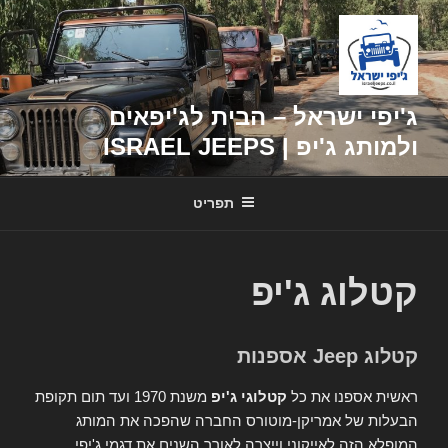
דילוג
לתוכן
ג'יפי ישראל – הבית לג'יפאים
ולמותג ג'יפ | ISRAEL JEEPS
תפריט
קטלוג ג'יפ
קטלוג Jeep אספנות
ראשית אספנו את כל
קטלוגי ג'יפ
משנת 1970 ועד תום תקופת
הבעלות של אמריקן-מוטורס החברה שהפכה את המותג
המופלא הזה לאייקוני וייצרה לאורך השנים את דגמי ג'יפי