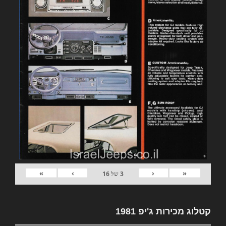
»
›
‹
«
3
של
16
קטלוג מכירות ג'יפ 1981