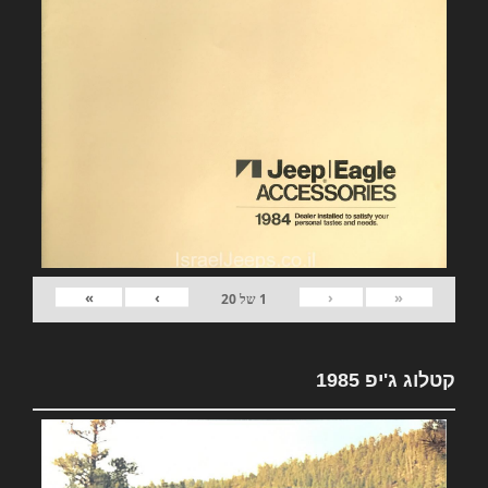
»
›
‹
«
1
של
20
קטלוג ג'יפ 1985