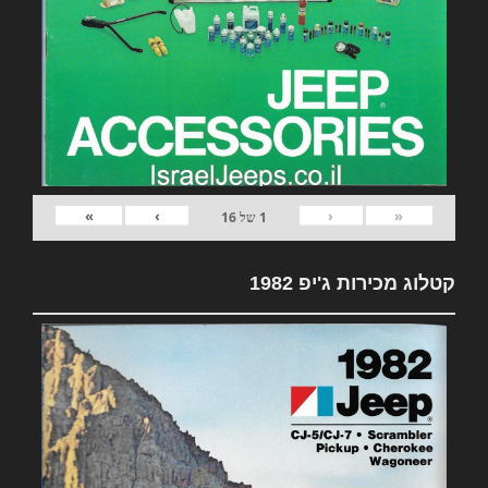
»
›
‹
«
1
של
16
קטלוג מכירות ג'יפ 1982