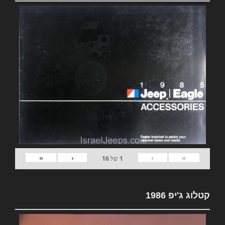
»
›
‹
«
1
של
16
קטלוג ג'יפ 1986