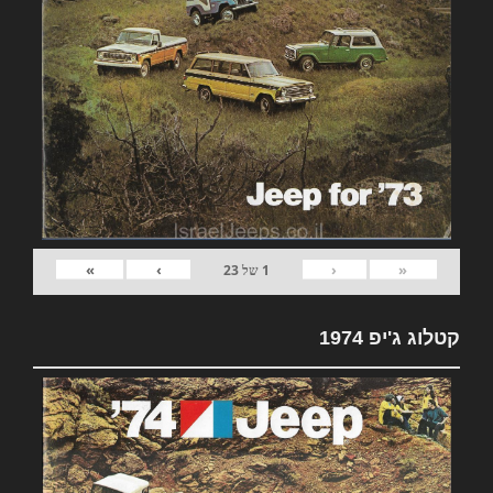
»
›
‹
«
1
של
23
קטלוג ג'יפ 1974