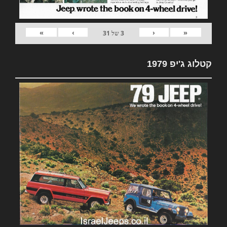
»
›
‹
«
3
של
31
קטלוג ג'יפ 1979