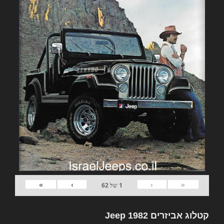
»
›
‹
«
1
של
62
קטלוג אביזרים 1982 Jeep