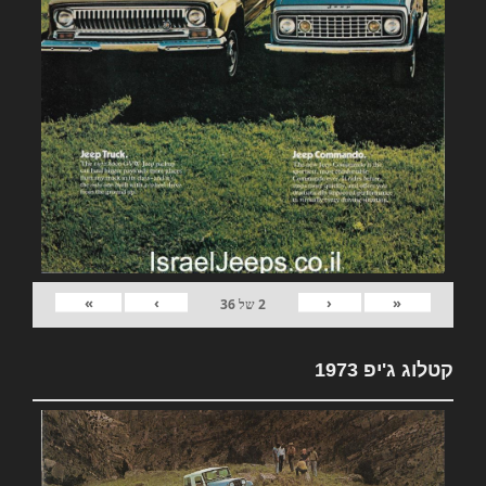
»
›
‹
«
2
של
36
קטלוג ג'יפ 1973