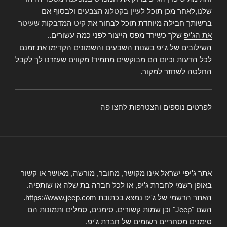
שלנו,לאחר מכן תוכל לעיין
בקטלוג הצבעים
ולבסוף אם
ברשותך חבילה מיוחדת תוכל לבחור את
קיט המדבקות שעיטר
את הג'יפ
שלך כשירד מפס הייצור לפני כמה עשורים..
השילובים של ג'יפ בשנות השבעים והשמונים הקדימו את זמנם
לכל הדעות וכיום הם מבוקשים מתמיד! מקווים שעזרנו לך לקבל
החלטה לשחזר למקור.
לפרטים נוספים והצטרפות
לחצו פה
אתר ג'יפי ישראל אינו מקושר, מחובר, מורשה, מאושר או קשור
באופן רשמי לחברת ג'יפ, או לכל חברה בת שלה או שותפיה.
האתר הרשמי של ג'יפ נמצא בכתובת https://www.jeep.com.
השם "Jeep" וכן שמות קשורים, סימנים, סמלים ותמונות הם
סימנים מסחריים רשומים של חברת ג'יפ.