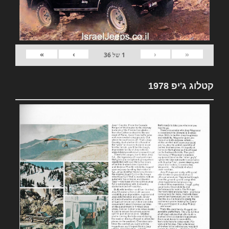
»
›
‹
«
1
של
36
קטלוג ג'יפ 1978