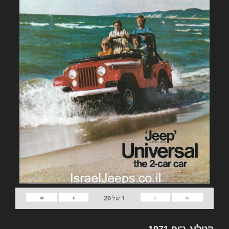
»
›
‹
«
1
של
20