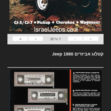
»
›
‹
«
1
של
25
קטלוג אביזרים Jeep 1980