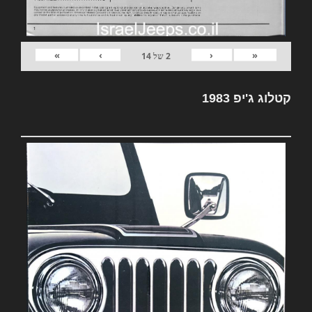
»
›
‹
«
2
של
14
קטלוג ג'יפ 1983