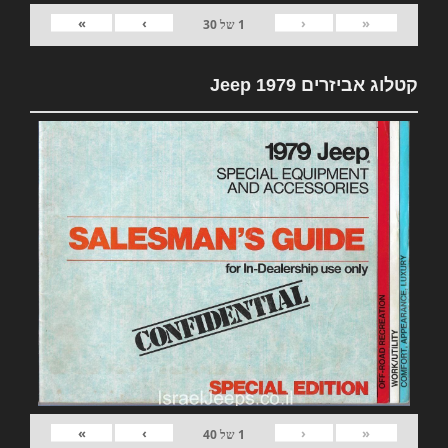
»
›
‹
«
1
של
30
קטלוג אביזרים 1979 Jeep
»
›
‹
«
1
של
40