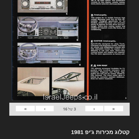
»
›
‹
«
3
של
16
קטלוג מכירות ג'יפ 1981