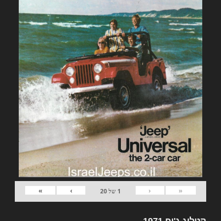
»
›
‹
«
1
של
20