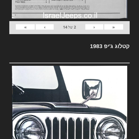
»
›
‹
«
2
של
14
קטלוג ג'יפ 1983