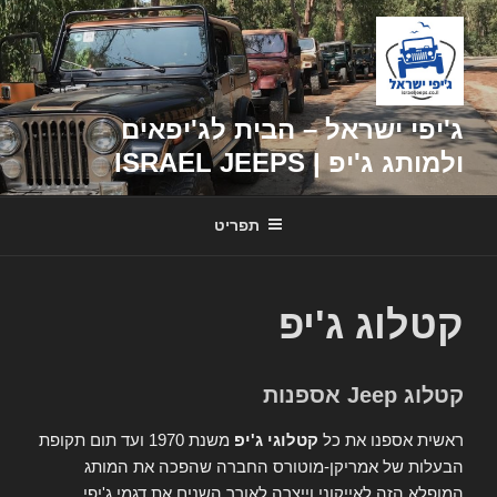
דילוג
לתוכן
ג'יפי ישראל – הבית לג'יפאים
ולמותג ג'יפ | ISRAEL JEEPS
תפריט
קטלוג ג'יפ
קטלוג Jeep אספנות
ראשית אספנו את כל
קטלוגי ג'יפ
משנת 1970 ועד תום תקופת
הבעלות של אמריקן-מוטורס החברה שהפכה את המותג
המופלא הזה לאייקוני וייצרה לאורך השנים את דגמי ג'יפי