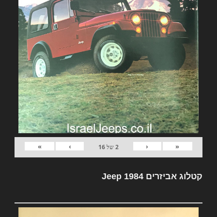
»
›
‹
«
2
של
16
קטלוג אביזרים Jeep 1984