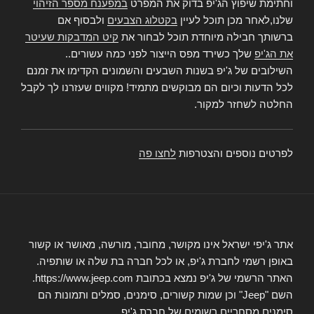
וחתימת שיפוץ הג'יפ בדוק את המפרט
במפענח מספר הזיהוי
שלנו,לאחר מכן תוכל לעיין
בקטלוג הצבעים
ולבסוף אם
ברשותך חבילה מיוחדת תוכל לבחור את
קיט המדבקות שעיטר
את הג'יפ
שלך כשירד מפס הייצור לפני כמה עשורים..
השילובים של ג'יפ בשנות השבעים והשמונים הקדימו את זמנם
לכל הדעות וכיום הם מבוקשים מתמיד! מקווים שעזרנו לך לקבל
החלטה לשחזר למקור.
לפרטים נוספים והצטרפות
לחצו פה
אתר ג'יפי ישראל אינו מקושר, מחובר, מורשה, מאושר או קשור
באופן רשמי לחברת ג'יפ, או לכל חברה בת שלה או שותפיה.
האתר הרשמי של ג'יפ נמצא בכתובת https://www.jeep.com.
השם "Jeep" וכן שמות קשורים, סימנים, סמלים ותמונות הם
סימנים מסחריים רשומים של חברת ג'יפ.