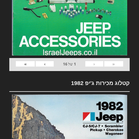
»
›
‹
«
1
של
16
קטלוג מכירות ג'יפ 1982