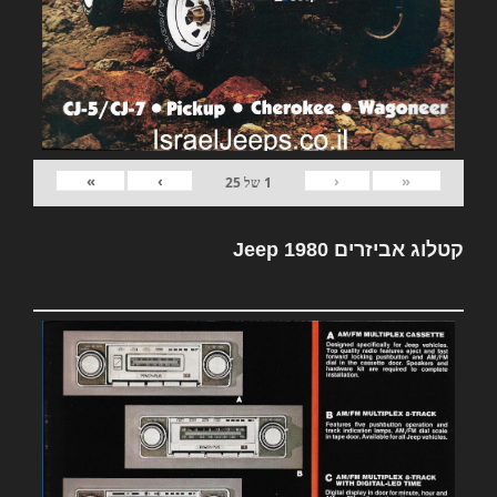
»
›
‹
«
1
של
25
קטלוג אביזרים Jeep 1980