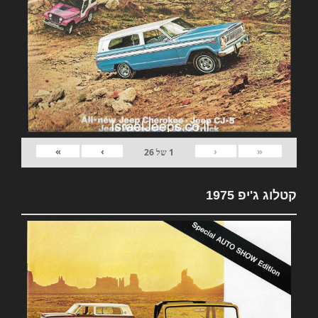
»
›
‹
«
1
של
26
קטלוג ג'יפ 1975