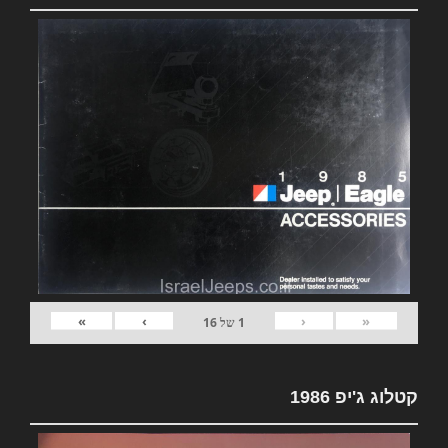
»
›
‹
«
1
של
16
קטלוג ג'יפ 1986