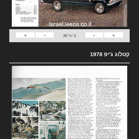
»
›
‹
«
2
של
36
קטלוג ג'יפ 1978