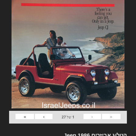
»
›
‹
«
1
של
27
קטלוג אביזרים Jeep 1986