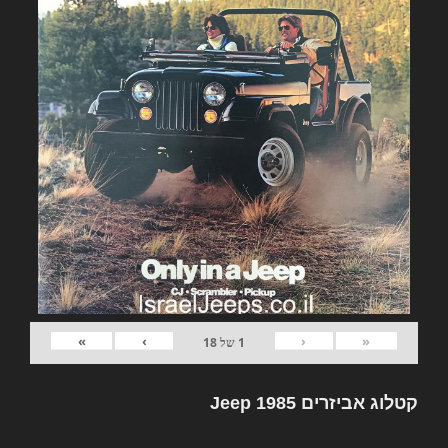
»
›
‹
«
1
של
18
קטלוג אביזרים Jeep 1985