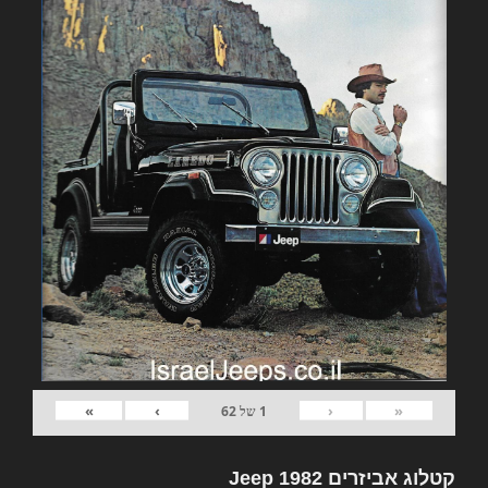
»
›
‹
«
1
של
62
קטלוג אביזרים 1982 Jeep