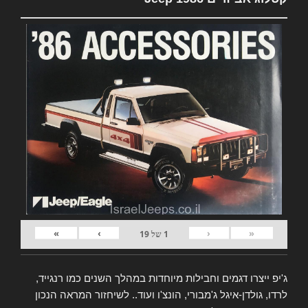
»
›
‹
«
1
של
19
ג'יפ ייצרו דגמים וחבילות מיוחדות במהלך השנים כמו רנגייד,
לרדו, גולדן-איגל ג'מבורי, הונצ'ו ועוד.. לשיחזור המראה הנכון