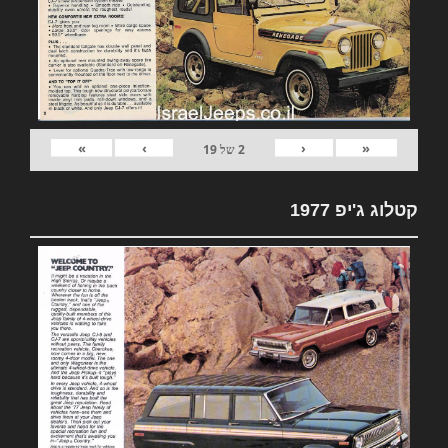
»
›
‹
«
2
של
19
קטלוג ג'יפ 1977