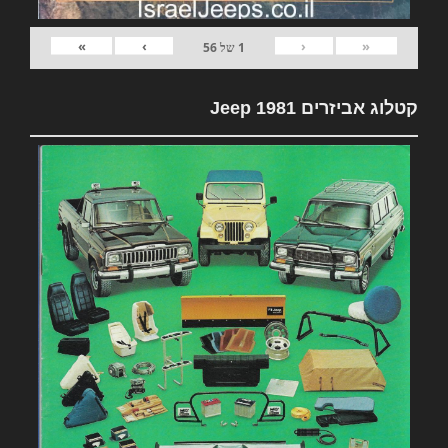
»
›
‹
«
1
של
56
קטלוג אביזרים 1981 Jeep