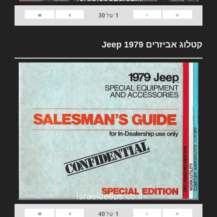
»
›
‹
«
1
של
30
קטלוג אביזרים 1979 Jeep
»
›
‹
«
1
של
40