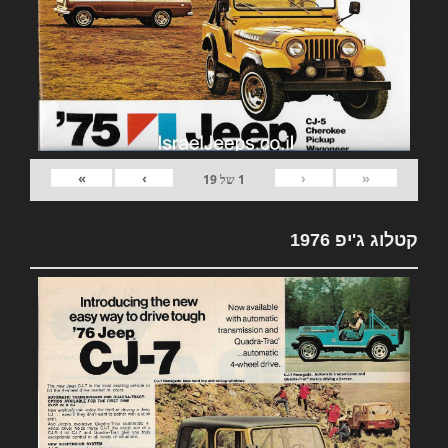
»
›
‹
«
1
של
19
קטלוג ג'יפ 1976