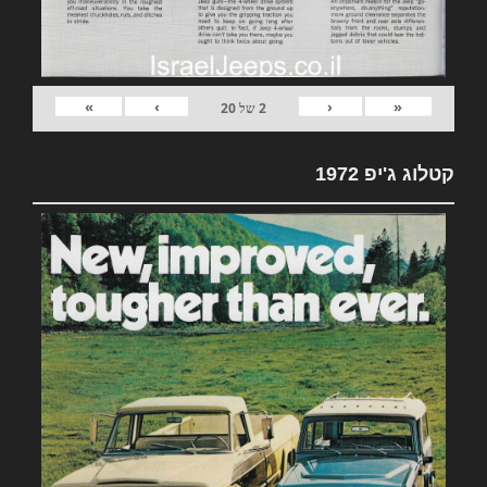
»
›
‹
«
2
של
20
קטלוג ג'יפ 1972