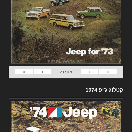
»
›
‹
«
1
של
23
קטלוג ג'יפ 1974