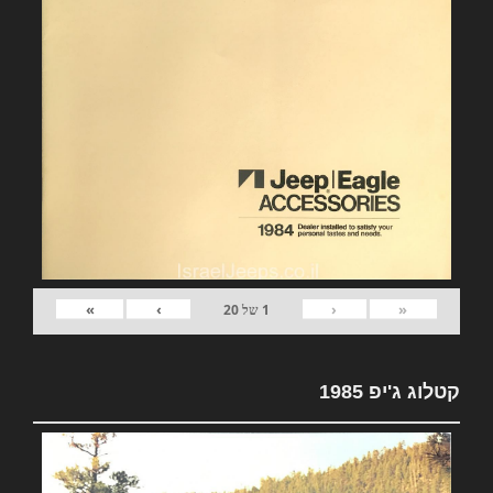
»
›
‹
«
1
של
20
קטלוג ג'יפ 1985