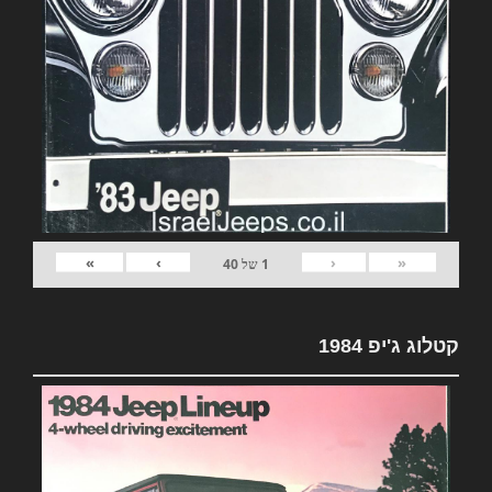
»
›
‹
«
1
של
40
קטלוג ג'יפ 1984