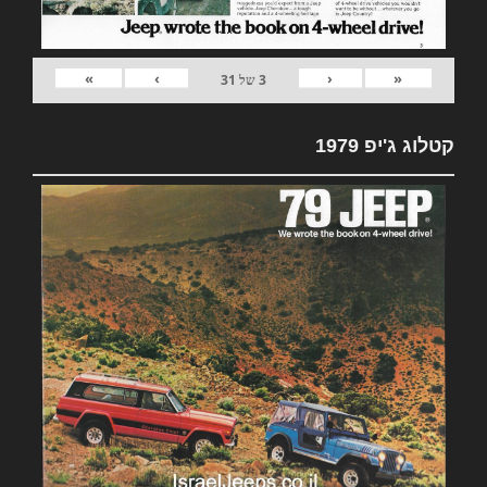
»
›
‹
«
3
של
31
קטלוג ג'יפ 1979