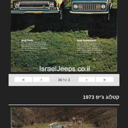
»
›
‹
«
2
של
36
קטלוג ג'יפ 1973