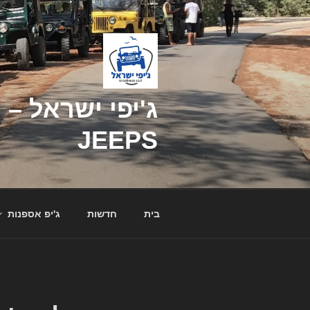
דילוג
לתוכן
JEEPS
בית
חדשות
ג'יפ אספנות