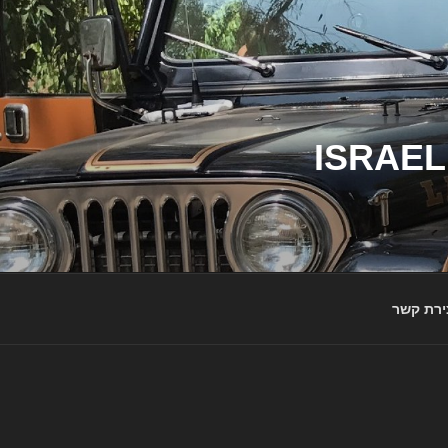
ג'יפי ישראל – הבית לג'יפאים ולמותג ג'יפ | ISRAEL
ירת קשר