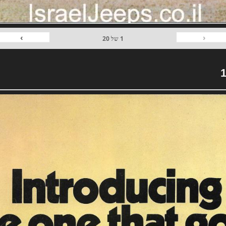
›
‹
1
של
20