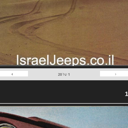
›
‹
1
של
20