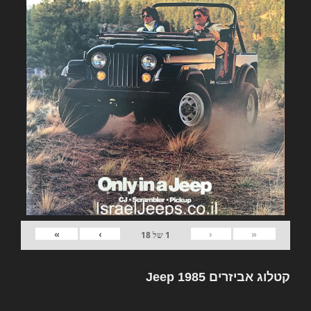
»
›
‹
«
1
של
18
קטלוג אביזרים Jeep 1985