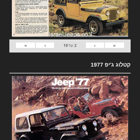
»
›
‹
«
2
של
19
קטלוג ג'יפ 1977