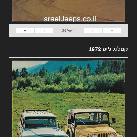
»
›
‹
«
1
של
20
קטלוג ג'יפ 1972