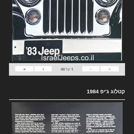
»
›
‹
«
1
של
40
קטלוג ג'יפ 1984