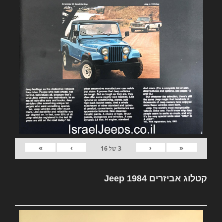
»
›
‹
«
3
של
16
קטלוג אביזרים Jeep 1984