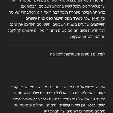
וחתימת שיפוץ הג'יפ בדוק את המפרט
במפענח מספר הזיהוי
שלנו,לאחר מכן תוכל לעיין
בקטלוג הצבעים
ולבסוף אם
ברשותך חבילה מיוחדת תוכל לבחור את
קיט המדבקות שעיטר
את הג'יפ
שלך כשירד מפס הייצור לפני כמה עשורים..
השילובים של ג'יפ בשנות השבעים והשמונים הקדימו את זמנם
לכל הדעות וכיום הם מבוקשים מתמיד! מקווים שעזרנו לך לקבל
החלטה לשחזר למקור.
לפרטים נוספים והצטרפות
לחצו פה
אתר ג'יפי ישראל אינו מקושר, מחובר, מורשה, מאושר או קשור
באופן רשמי לחברת ג'יפ, או לכל חברה בת שלה או שותפיה.
האתר הרשמי של ג'יפ נמצא בכתובת https://www.jeep.com.
השם "Jeep" וכן שמות קשורים, סימנים, סמלים ותמונות הם
סימנים מסחריים רשומים של חברת ג'יפ.