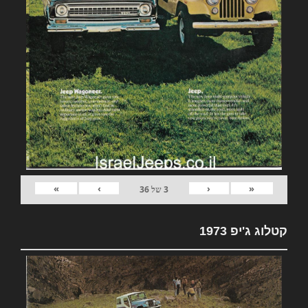
»
›
‹
«
3
של
36
קטלוג ג'יפ 1973