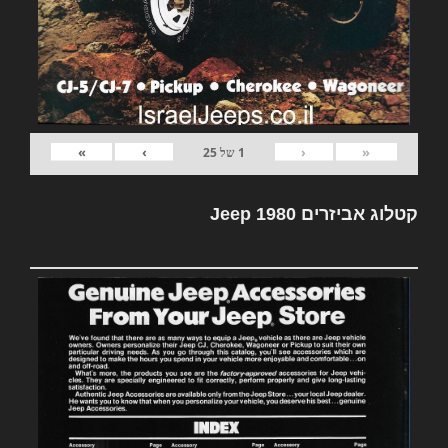
»
›
‹
«
1
של
25
קטלוג אביזרים Jeep 1980