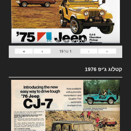
»
›
‹
«
1
של
19
קטלוג ג'יפ 1976