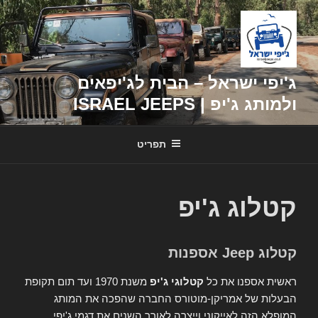
דילוג
לתוכן
ג'יפי ישראל – הבית לג'יפאים
ולמותג ג'יפ | ISRAEL JEEPS
תפריט
קטלוג ג'יפ
קטלוג Jeep אספנות
ראשית אספנו את כל
קטלוגי ג'יפ
משנת 1970 ועד תום תקופת
הבעלות של אמריקן-מוטורס החברה שהפכה את המותג
המופלא הזה לאייקוני וייצרה לאורך השנים את דגמי ג'יפי