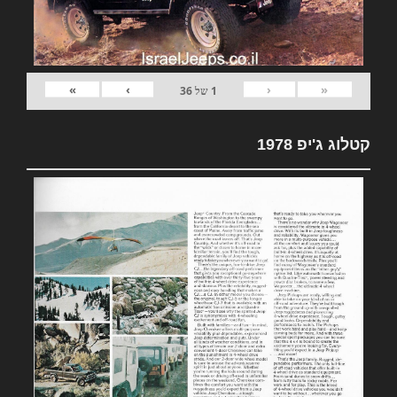
»
›
‹
«
1
של
36
קטלוג ג'יפ 1978