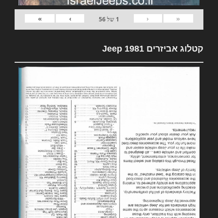
»
›
‹
«
1
של
56
קטלוג אביזרים 1981 Jeep