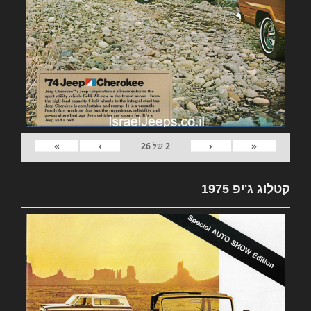
»
›
‹
«
2
של
26
קטלוג ג'יפ 1975