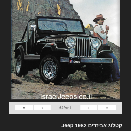
»
›
‹
«
1
של
62
קטלוג אביזרים 1982 Jeep