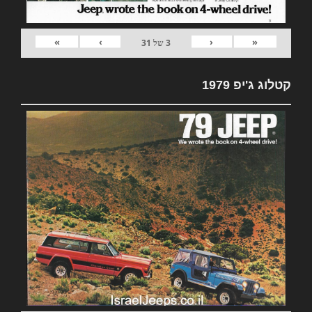
»
›
‹
«
3
של
31
קטלוג ג'יפ 1979