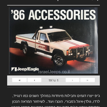
»
›
‹
«
1
של
19
ג'יפ ייצרו דגמים וחבילות מיוחדות במהלך השנים כמו רנגייד,
לרדו, גולדן-איגל ג'מבורי, הונצ'ו ועוד.. לשיחזור המראה הנכון