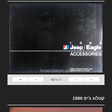
»
›
‹
«
1
של
16
קטלוג ג'יפ 1986