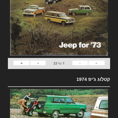
»
›
‹
«
1
של
23
קטלוג ג'יפ 1974