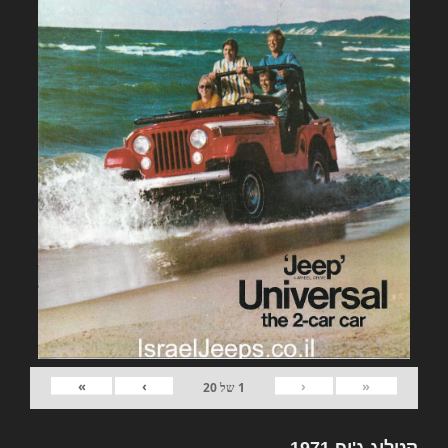
»
›
‹
«
1
של
20