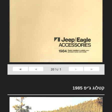
»
›
‹
«
1
של
20
קטלוג ג'יפ 1985