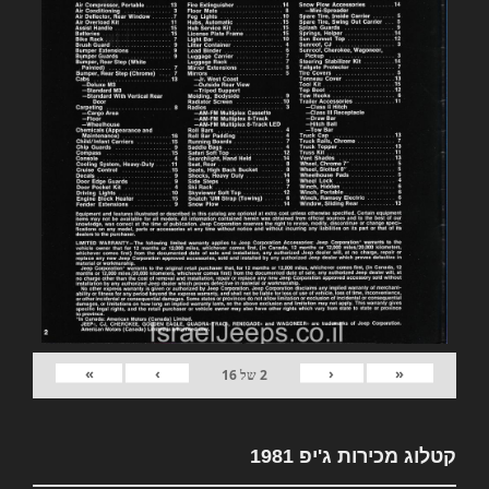
»
›
‹
«
2
של
16
קטלוג מכירות ג'יפ 1981