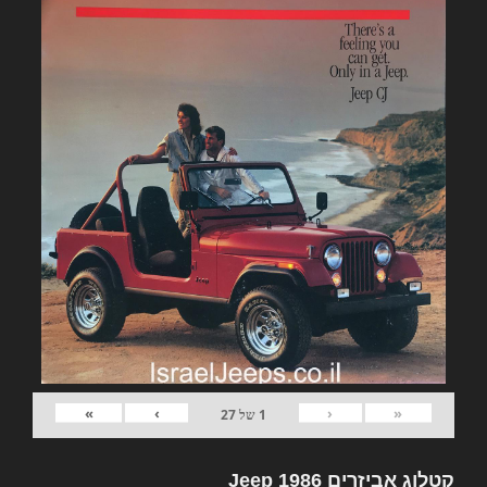
»
›
‹
«
1
של
27
קטלוג אביזרים Jeep 1986