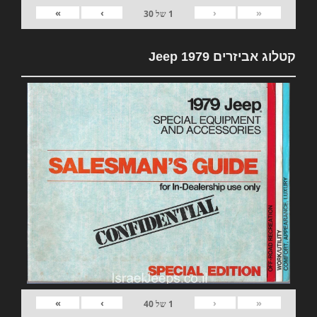
»
›
‹
«
1
של
30
קטלוג אביזרים 1979 Jeep
»
›
‹
«
1
של
40