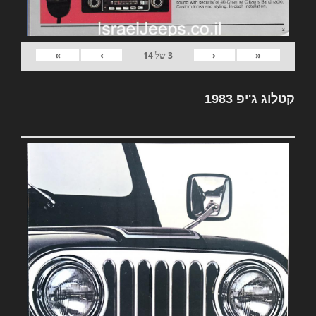
»
›
‹
«
3
של
14
קטלוג ג'יפ 1983