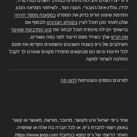
ג'יפ ייצרו דגמים וחבילות מיוחדות במהלך השנים כמו רנגייד,
לרדו, גולדן-איגל ג'מבורי, הונצ'ו ועוד.. לשיחזור המראה הנכון
וחתימת שיפוץ הג'יפ בדוק את המפרט
במפענח מספר הזיהוי
שלנו,לאחר מכן תוכל לעיין
בקטלוג הצבעים
ולבסוף אם
ברשותך חבילה מיוחדת תוכל לבחור את
קיט המדבקות שעיטר
את הג'יפ
שלך כשירד מפס הייצור לפני כמה עשורים..
השילובים של ג'יפ בשנות השבעים והשמונים הקדימו את זמנם
לכל הדעות וכיום הם מבוקשים מתמיד! מקווים שעזרנו לך לקבל
החלטה לשחזר למקור.
לפרטים נוספים והצטרפות
לחצו פה
אתר ג'יפי ישראל אינו מקושר, מחובר, מורשה, מאושר או קשור
באופן רשמי לחברת ג'יפ, או לכל חברה בת שלה או שותפיה.
האתר הרשמי של ג'יפ נמצא בכתובת https://www.jeep.com.