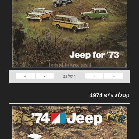
»
›
‹
«
1
של
23
קטלוג ג'יפ 1974