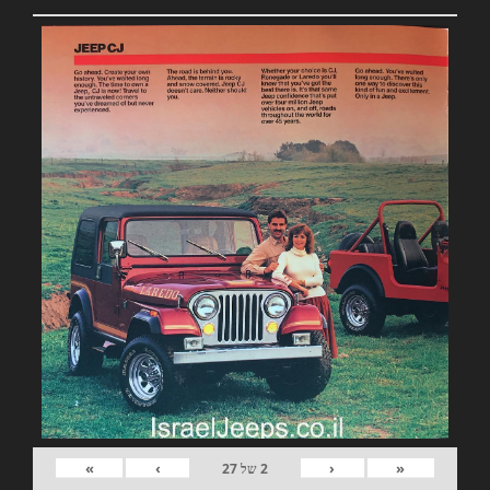
»
›
‹
«
2
של
27