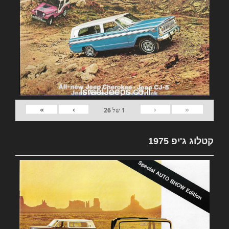
»
›
‹
«
1
של
26
קטלוג ג'יפ 1975