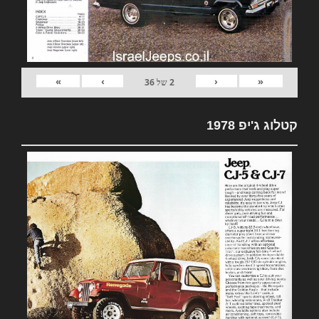
»
›
‹
«
2
של
36
קטלוג ג'יפ 1978