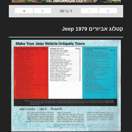
»
›
‹
«
1
של
30
קטלוג אביזרים 1979 Jeep