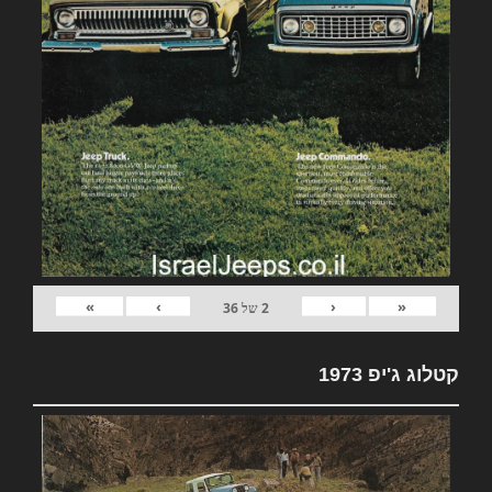
»
›
‹
«
2
של
36
קטלוג ג'יפ 1973