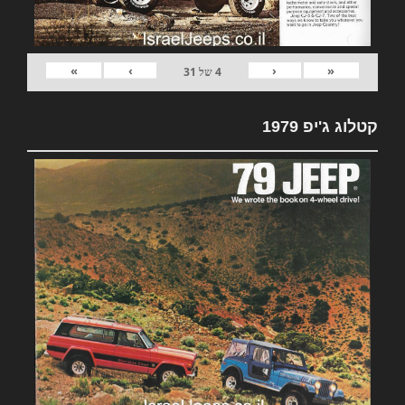
»
›
‹
«
4
של
31
קטלוג ג'יפ 1979