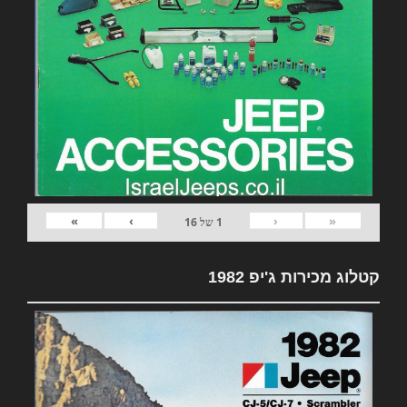
»
›
‹
«
1
של
16
קטלוג מכירות ג'יפ 1982