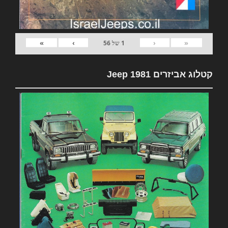
»
›
‹
«
1
של
56
קטלוג אביזרים 1981 Jeep