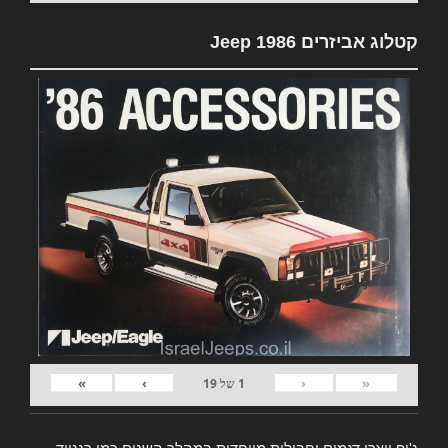
קטלוג אביזרים Jeep 1986
»
›
‹
«
1
של
19