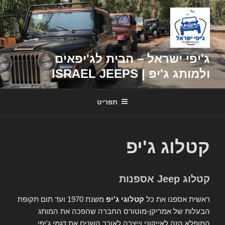
דילוג
לתוכן
ג'יפי ישראל – הבית לג'יפאים
ולמותג ג'יפ | ISRAEL JEEPS
תפריט
קטלוג ג'יפ
קטלוג Jeep אספנות
ראשית אספנו את כל
קטלוגי ג'יפ
משנת 1970 ועד תום תקופת
הבעלות של אמריקן-מוטורס החברה שהפכה את המותג
המופלא הזה לאייקוני וייצרה לאורך השנים את דגמי ג'יפי