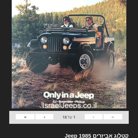
»
›
‹
«
1
של
18
קטלוג אביזרים Jeep 1985