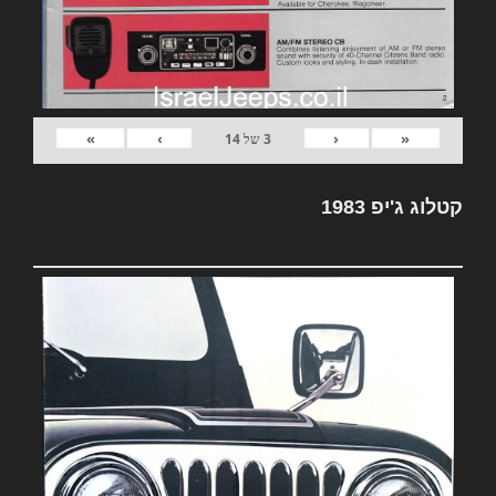
»
›
‹
«
3
של
14
קטלוג ג'יפ 1983