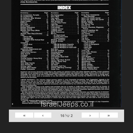
»
›
‹
«
2
של
16