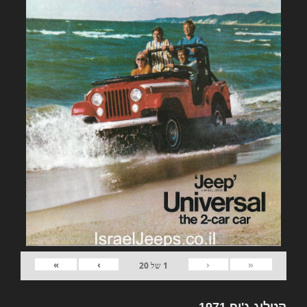
»
›
‹
«
1
של
20