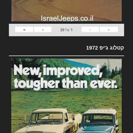
»
›
‹
«
1
של
20
קטלוג ג'יפ 1972