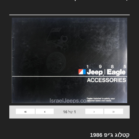
»
›
‹
«
1
של
16
קטלוג ג'יפ 1986