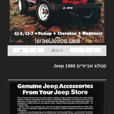
»
›
‹
«
1
של
25
קטלוג אביזרים Jeep 1980