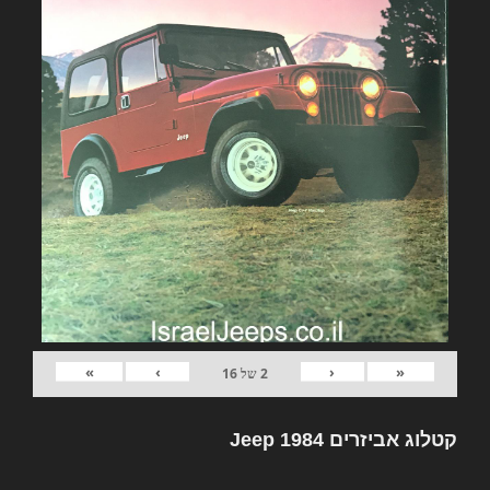
»
›
‹
«
2
של
16
קטלוג אביזרים Jeep 1984