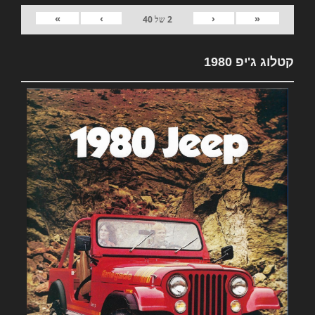
»
›
‹
«
2
של
40
קטלוג ג'יפ 1980