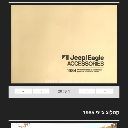
»
›
‹
«
1
של
20
קטלוג ג'יפ 1985