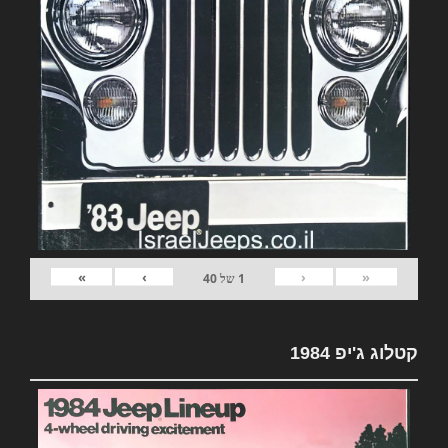
»
›
‹
«
1
של
40
קטלוג ג'יפ 1984