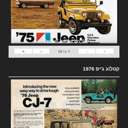
»
›
‹
«
1
של
19
קטלוג ג'יפ 1976