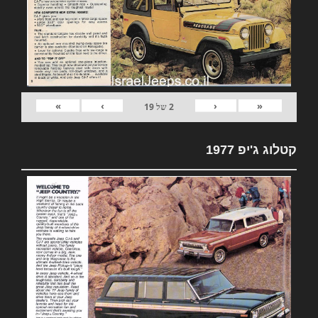
»
›
‹
«
2
של
19
קטלוג ג'יפ 1977