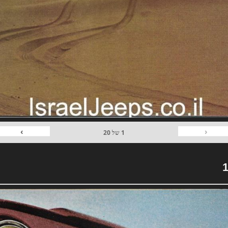
›
‹
1
של
20