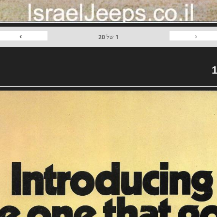
›
‹
1
של
20