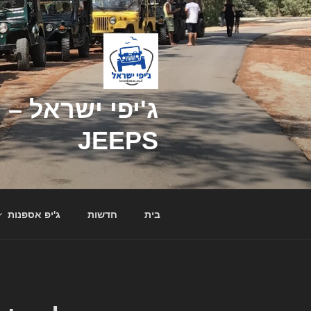
דילוג
לתוכן
JEEPS
בית
חדשות
ג'יפ אספנות