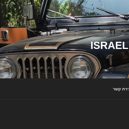
ג'יפי ישראל – הבית לג'יפאים ולמותג ג'יפ | ISRAEL
ירת קשר