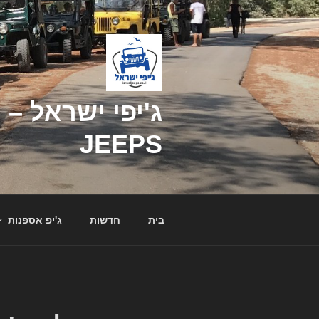
דילוג
לתוכן
JEEPS
בית
חדשות
ג'יפ אספנות