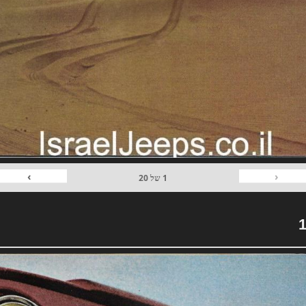
›
‹
1
של
20