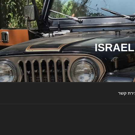
ג'יפי ישראל – הבית לג'יפאים ולמותג ג'יפ | ISRAEL
ירת קשר