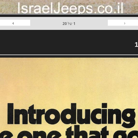
›
‹
1
של
20