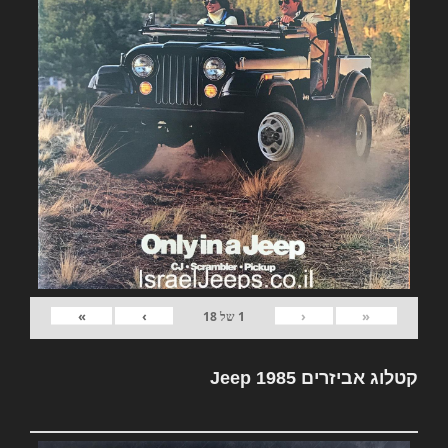
»
›
‹
«
1
של
18
קטלוג אביזרים Jeep 1985