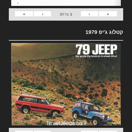
»
›
‹
«
2
של
31
קטלוג ג'יפ 1979