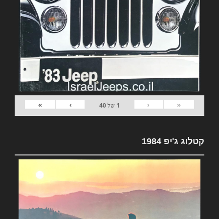
»
›
‹
«
1
של
40
קטלוג ג'יפ 1984