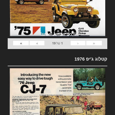
»
›
‹
«
1
של
19
קטלוג ג'יפ 1976