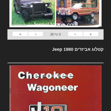
»
›
‹
«
2
של
25
קטלוג אביזרים Jeep 1980