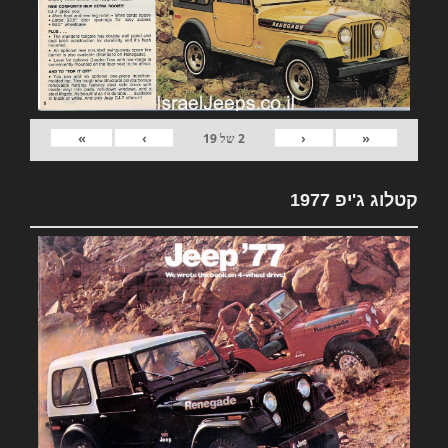
»
›
‹
«
2
של
19
קטלוג ג'יפ 1977