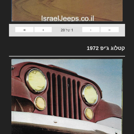
»
›
‹
«
1
של
20
קטלוג ג'יפ 1972