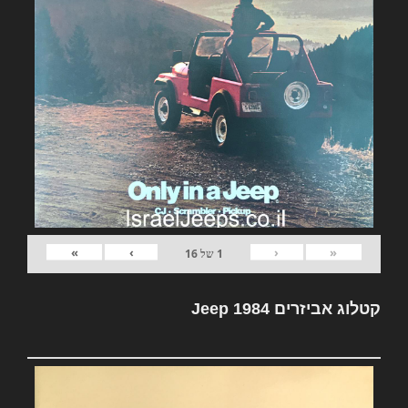
»
›
‹
«
1
של
16
קטלוג אביזרים Jeep 1984