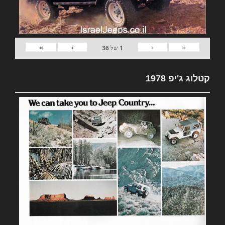
»
›
‹
«
1
של
36
קטלוג ג'יפ 1978