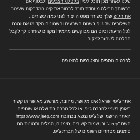
שלנו,לאחר מכן תוכל לעיין
בקטלוג הצבעים
ולבסוף אם
ברשותך חבילה מיוחדת תוכל לבחור את
קיט המדבקות שעיטר
את הג'יפ
שלך כשירד מפס הייצור לפני כמה עשורים..
השילובים של ג'יפ בשנות השבעים והשמונים הקדימו את זמנם
לכל הדעות וכיום הם מבוקשים מתמיד! מקווים שעזרנו לך לקבל
החלטה לשחזר למקור.
לפרטים נוספים והצטרפות
לחצו פה
אתר ג'יפי ישראל אינו מקושר, מחובר, מורשה, מאושר או קשור
באופן רשמי לחברת ג'יפ, או לכל חברה בת שלה או שותפיה.
האתר הרשמי של ג'יפ נמצא בכתובת https://www.jeep.com.
השם "Jeep" וכן שמות קשורים, סימנים, סמלים ותמונות הם
סימנים מסחריים רשומים של חברת ג'יפ.