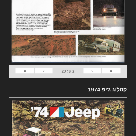
»
›
‹
«
2
של
23
קטלוג ג'יפ 1974