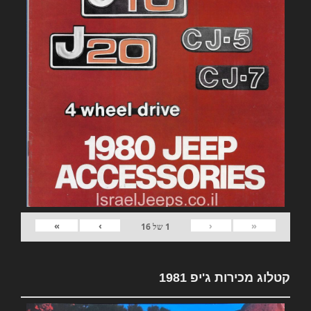
»
›
‹
«
1
של
16
קטלוג מכירות ג'יפ 1981