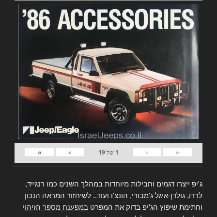
»
›
‹
«
1
של
19
ג'יפ ייצרו דגמים וחבילות מיוחדות במהלך השנים כמו רנגייד,
לרדו, גולדן-איגל ג'מבורי, הונצ'ו ועוד.. לשיחזור המראה הנכון
וחתימת שיפוץ הג'יפ בדוק את המפרט
במפענח מספר הזיהוי