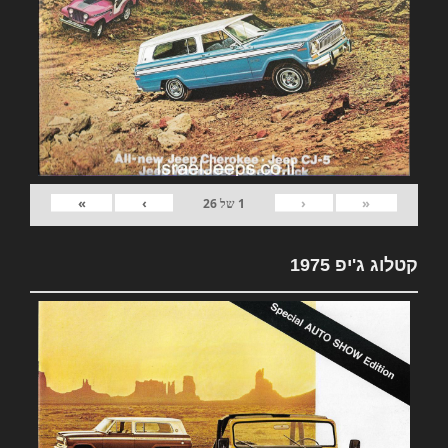
»
›
‹
«
1
של
26
קטלוג ג'יפ 1975