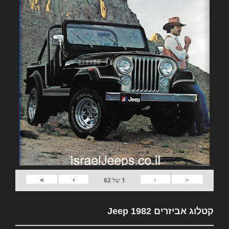
»
›
‹
«
1
של
62
קטלוג אביזרים 1982 Jeep