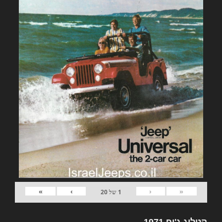
»
›
‹
«
1
של
20