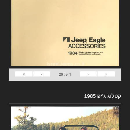
»
›
‹
«
1
של
20
קטלוג ג'יפ 1985