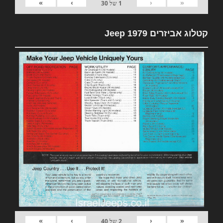
»
›
‹
«
1
של
30
קטלוג אביזרים 1979 Jeep
»
›
‹
«
2
של
40