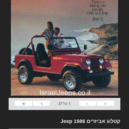
»
›
‹
«
1
של
27
קטלוג אביזרים Jeep 1986