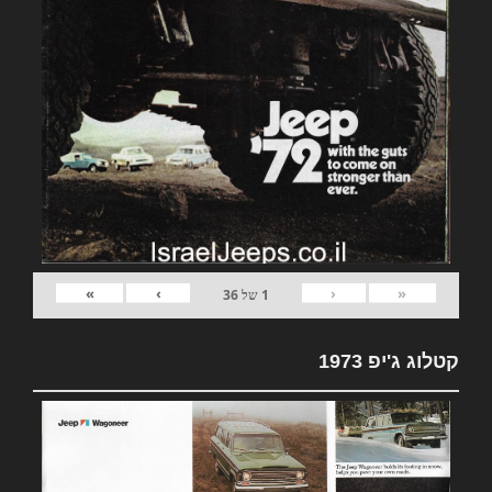
»
›
‹
«
1
של
36
קטלוג ג'יפ 1973