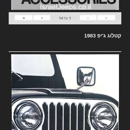
»
›
‹
«
1
של
14
קטלוג ג'יפ 1983