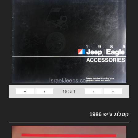
»
›
‹
«
1
של
16
קטלוג ג'יפ 1986