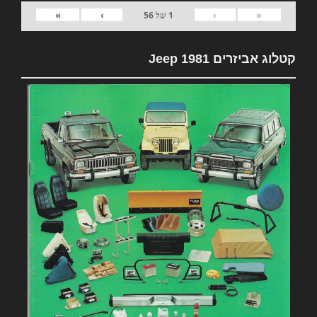
»
›
‹
«
1
של
56
קטלוג אביזרים 1981 Jeep