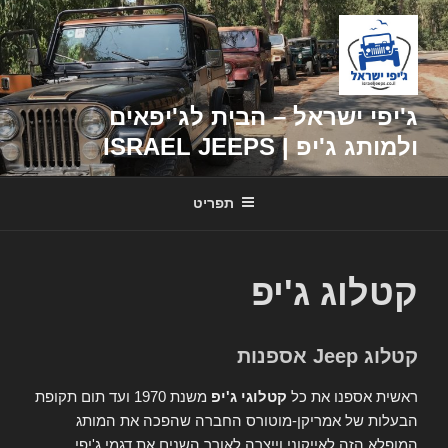
דילוג
לתוכן
ג'יפי ישראל – הבית לג'יפאים
ולמותג ג'יפ | ISRAEL JEEPS
תפריט
קטלוג ג'יפ
קטלוג Jeep אספנות
ראשית אספנו את כל
קטלוגי ג'יפ
משנת 1970 ועד תום תקופת
הבעלות של אמריקן-מוטורס החברה שהפכה את המותג
המופלא הזה לאייקוני וייצרה לאורך השנים את דגמי ג'יפי