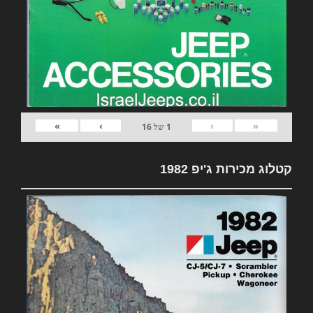
»
›
‹
«
1
של
16
קטלוג מכירות ג'יפ 1982