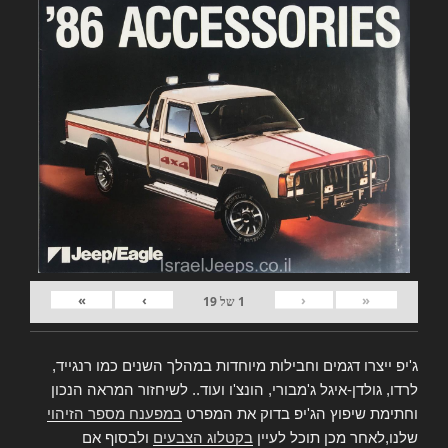
»
›
‹
«
1
של
19
ג'יפ ייצרו דגמים וחבילות מיוחדות במהלך השנים כמו רנגייד,
לרדו, גולדן-איגל ג'מבורי, הונצ'ו ועוד.. לשיחזור המראה הנכון
וחתימת שיפוץ הג'יפ בדוק את המפרט
במפענח מספר הזיהוי
שלנו,לאחר מכן תוכל לעיין
בקטלוג הצבעים
ולבסוף אם