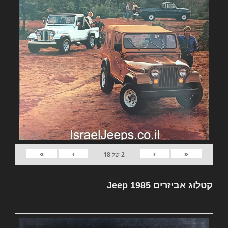
»
›
‹
«
2
של
18
קטלוג אביזרים Jeep 1985