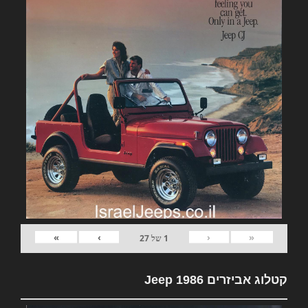
»
›
‹
«
1
של
27
קטלוג אביזרים Jeep 1986