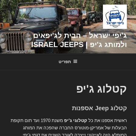
דילוג
לתוכן
ג'יפי ישראל – הבית לג'יפאים
ולמותג ג'יפ | ISRAEL JEEPS
תפריט
קטלוג ג'יפ
קטלוג Jeep אספנות
ראשית אספנו את כל
קטלוגי ג'יפ
משנת 1970 ועד תום תקופת
הבעלות של אמריקן-מוטורס החברה שהפכה את המותג
המופלא הזה לאייקוני וייצרה לאורך השנים את דגמי ג'יפי