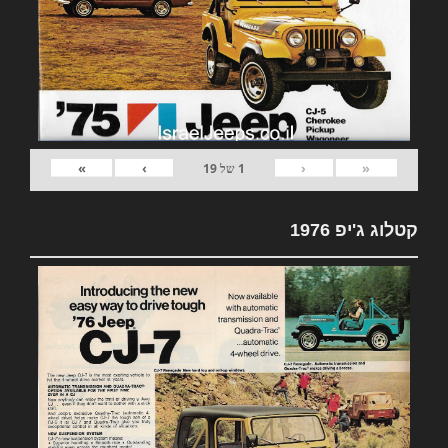
»
›
‹
«
1
של
19
קטלוג ג'יפ 1976