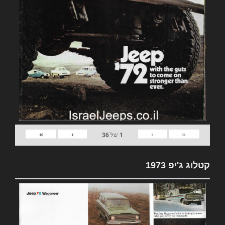
»
›
‹
«
1
של
36
קטלוג ג'יפ 1973