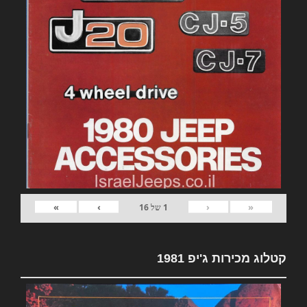
»
›
‹
«
1
של
16
קטלוג מכירות ג'יפ 1981