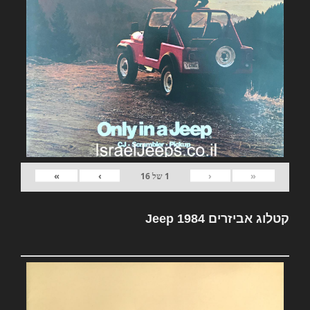
»
›
‹
«
1
של
16
קטלוג אביזרים Jeep 1984