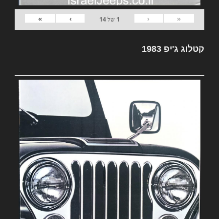
»
›
‹
«
1
של
14
קטלוג ג'יפ 1983