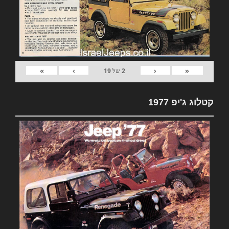
»
›
‹
«
2
של
19
קטלוג ג'יפ 1977