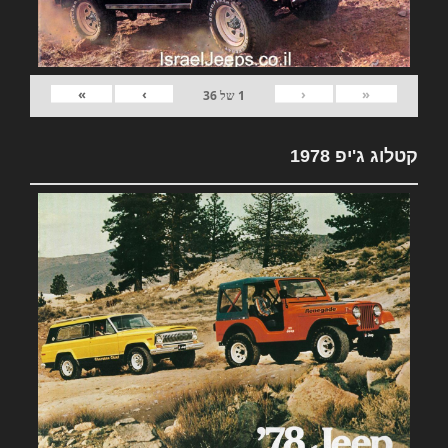
»
›
‹
«
1
של
36
קטלוג ג'יפ 1978