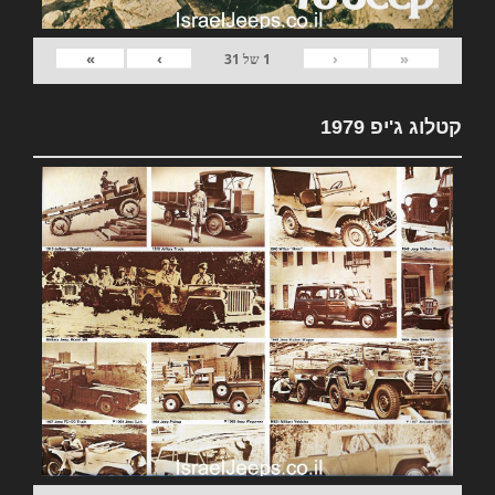
»
›
‹
«
1
של
31
קטלוג ג'יפ 1979