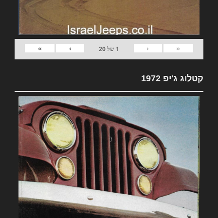
»
›
‹
«
1
של
20
קטלוג ג'יפ 1972