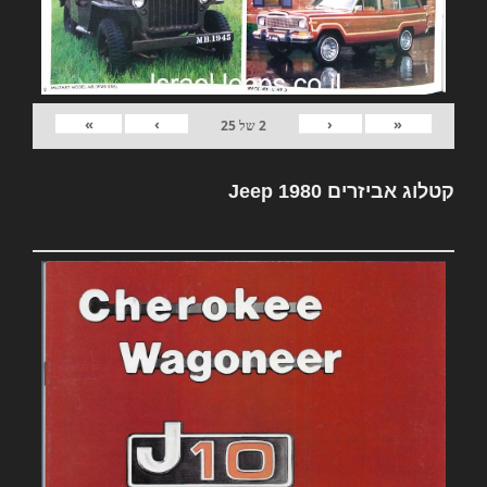
»
›
‹
«
2
של
25
קטלוג אביזרים Jeep 1980