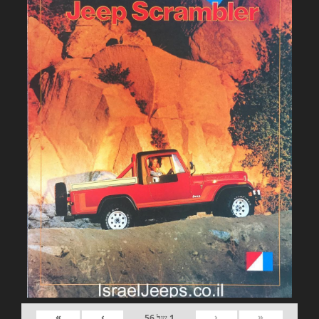
»
›
‹
«
1
של
56