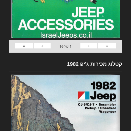
»
›
‹
«
1
של
16
קטלוג מכירות ג'יפ 1982