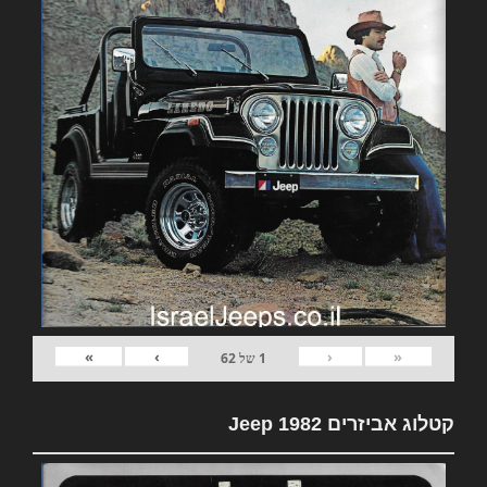
»
›
‹
«
1
של
62
קטלוג אביזרים 1982 Jeep