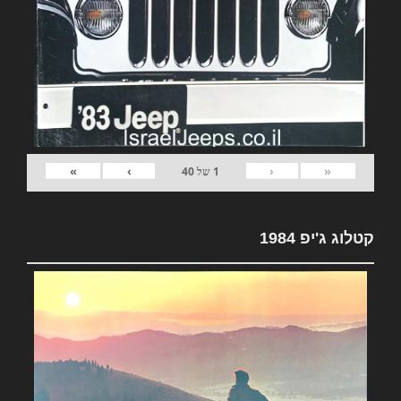
»
›
‹
«
1
של
40
קטלוג ג'יפ 1984