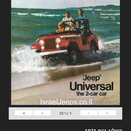
»
›
‹
«
1
של
20