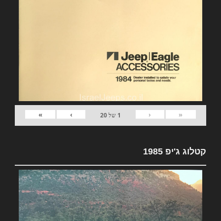
»
›
‹
«
1
של
20
קטלוג ג'יפ 1985