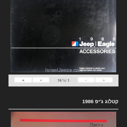
»
›
‹
«
1
של
16
קטלוג ג'יפ 1986