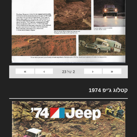
»
›
‹
«
2
של
23
קטלוג ג'יפ 1974