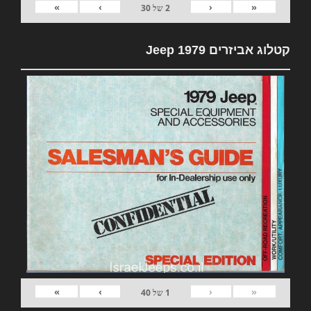
»
›
‹
«
2
של
30
קטלוג אביזרים 1979 Jeep
»
›
‹
«
1
של
40