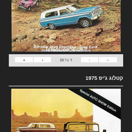
»
›
‹
«
1
של
26
קטלוג ג'יפ 1975