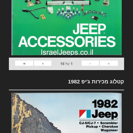
»
›
‹
«
1
של
16
קטלוג מכירות ג'יפ 1982