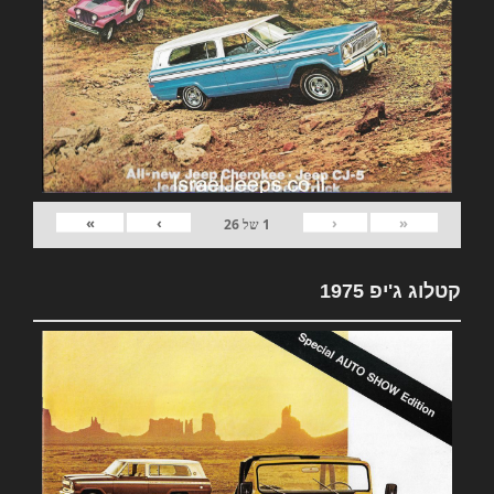
»
›
‹
«
1
של
26
קטלוג ג'יפ 1975