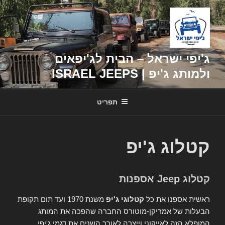
דילוג
לתוכן
ג'יפי ישראל – הבית לג'יפאים
ולמותג ג'יפ | ISRAEL JEEPS
תפריט
קטלוג ג'יפ
קטלוג Jeep אספנות
ראשית אספנו את כל
קטלוגי ג'יפ
משנת 1970 ועד תום תקופת
הבעלות של אמריקן-מוטורס החברה שהפכה את המותג
המופלא הזה לאייקוני וייצרה לאורך השנים את דגמי ג'יפי