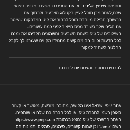
וחתימת שיפוץ הג'יפ בדוק את המפרט
במפענח מספר הזיהוי
שלנו,לאחר מכן תוכל לעיין
בקטלוג הצבעים
ולבסוף אם
ברשותך חבילה מיוחדת תוכל לבחור את
קיט המדבקות שעיטר
את הג'יפ
שלך כשירד מפס הייצור לפני כמה עשורים..
השילובים של ג'יפ בשנות השבעים והשמונים הקדימו את זמנם
לכל הדעות וכיום הם מבוקשים מתמיד! מקווים שעזרנו לך לקבל
החלטה לשחזר למקור.
לפרטים נוספים והצטרפות
לחצו פה
אתר ג'יפי ישראל אינו מקושר, מחובר, מורשה, מאושר או קשור
באופן רשמי לחברת ג'יפ, או לכל חברה בת שלה או שותפיה.
האתר הרשמי של ג'יפ נמצא בכתובת https://www.jeep.com.
השם "Jeep" וכן שמות קשורים, סימנים, סמלים ותמונות הם