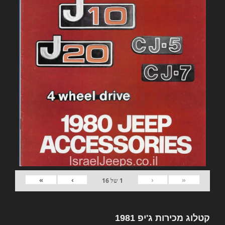
»
›
‹
«
1
של
16
קטלוג מכירות ג'יפ 1981