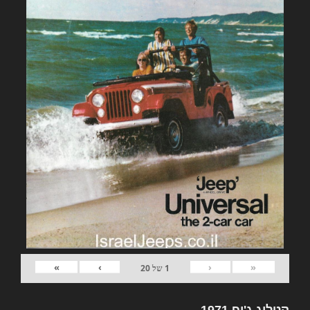
»
›
‹
«
1
של
20