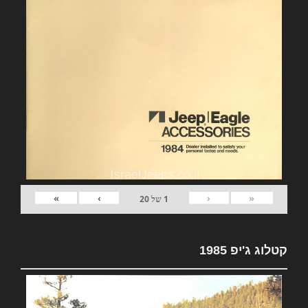
»
›
‹
«
1
של
20
קטלוג ג'יפ 1985