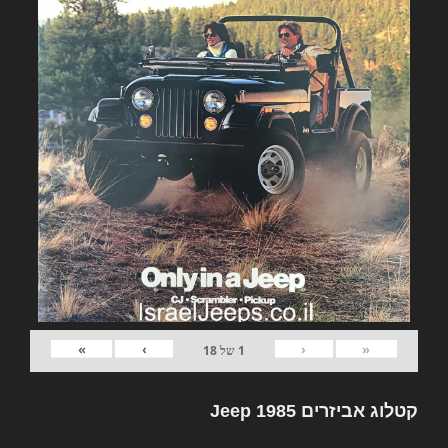
»
›
‹
«
1
של
18
קטלוג אביזרים Jeep 1985