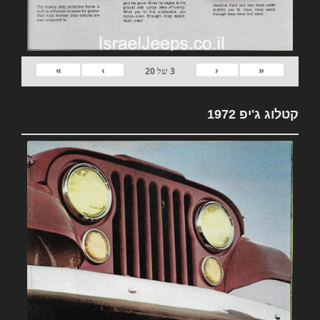
»
›
‹
«
3
של
20
קטלוג ג'יפ 1972