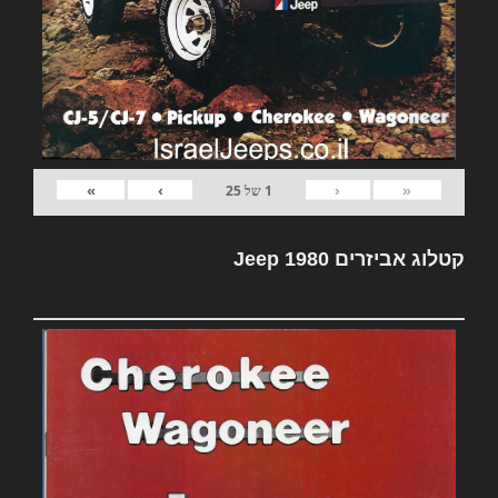
»
›
‹
«
1
של
25
קטלוג אביזרים Jeep 1980