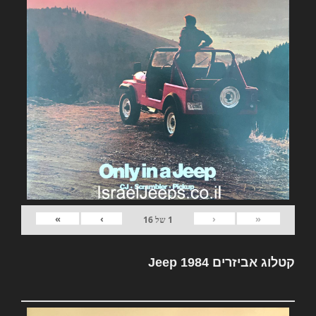
»
›
‹
«
1
של
16
קטלוג אביזרים Jeep 1984