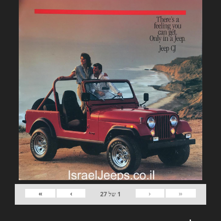
»
›
‹
«
1
של
27