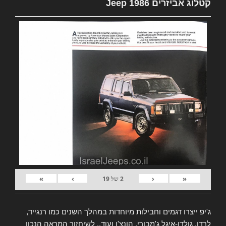
קטלוג אביזרים Jeep 1986
»
›
‹
«
2
של
19
ג'יפ ייצרו דגמים וחבילות מיוחדות במהלך השנים כמו רנגייד,
לרדו, גולדן-איגל ג'מבורי, הונצ'ו ועוד.. לשיחזור המראה הנכון