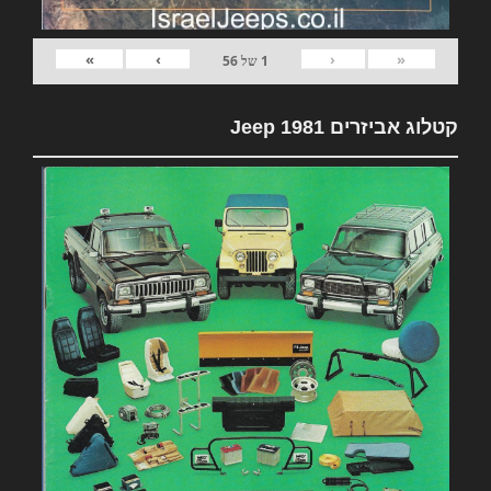
»
›
‹
«
1
של
56
קטלוג אביזרים 1981 Jeep