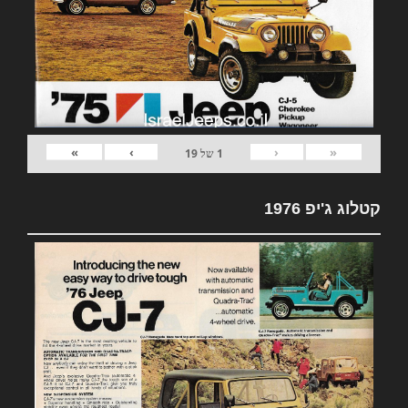
»
›
‹
«
1
של
19
קטלוג ג'יפ 1976