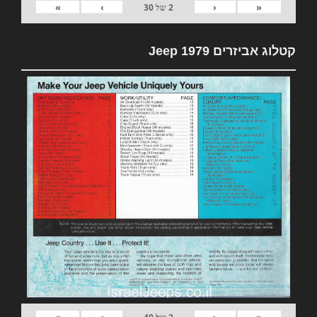
»
›
‹
«
2
של
30
קטלוג אביזרים 1979 Jeep
»
›
‹
«