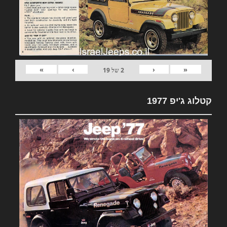
»
›
‹
«
2
של
19
קטלוג ג'יפ 1977