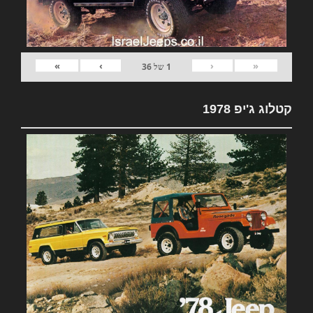
»
›
‹
«
1
של
36
קטלוג ג'יפ 1978