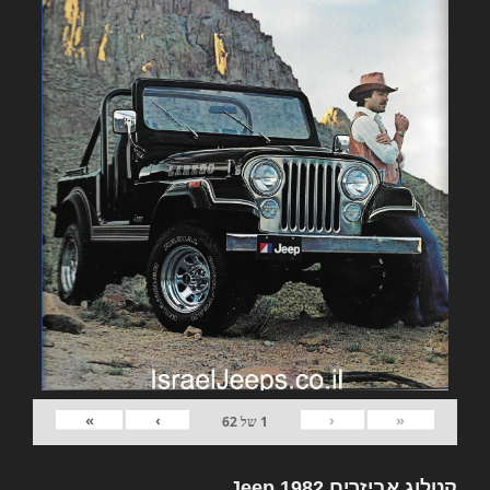
»
›
‹
«
1
של
62
קטלוג אביזרים 1982 Jeep