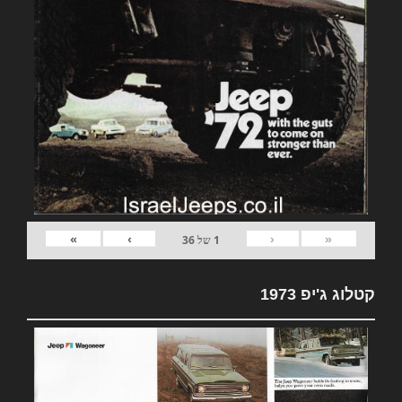
»
›
‹
«
1
של
36
קטלוג ג'יפ 1973