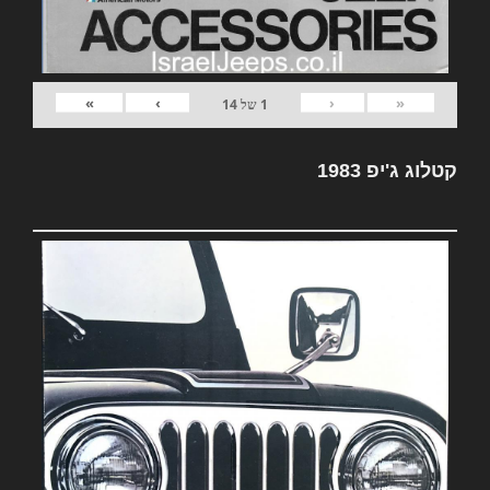
»
›
‹
«
1
של
14
קטלוג ג'יפ 1983