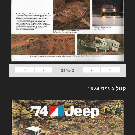
»
›
‹
«
2
של
23
קטלוג ג'יפ 1974