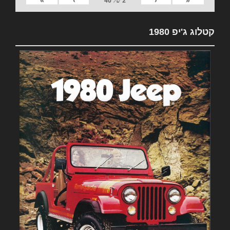
2
של
40
קטלוג ג'יפ 1980