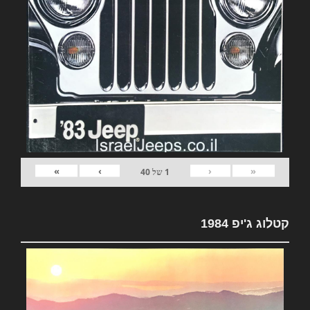
»
›
‹
«
1
של
40
קטלוג ג'יפ 1984