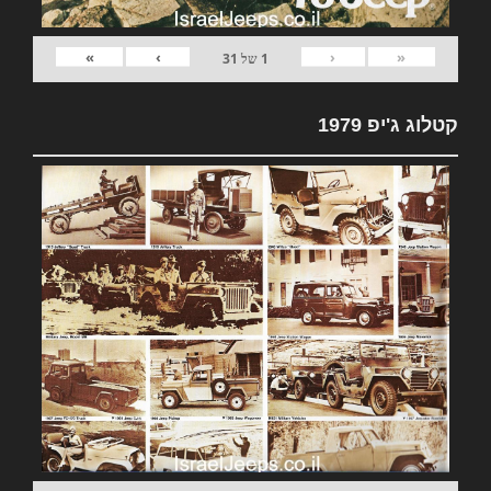
»
›
‹
«
1
של
31
קטלוג ג'יפ 1979