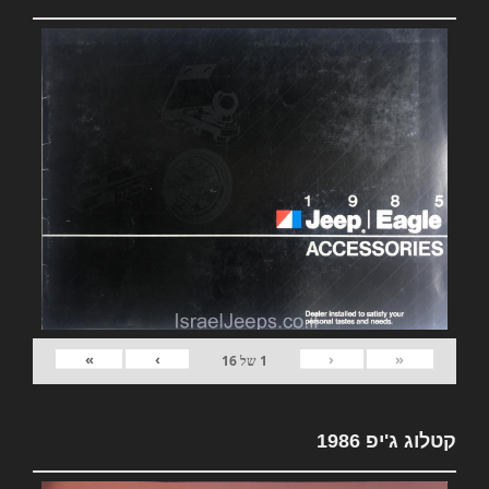
»
›
‹
«
1
של
16
קטלוג ג'יפ 1986