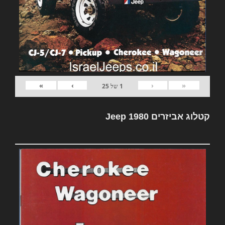
»
›
‹
«
1
של
25
קטלוג אביזרים Jeep 1980