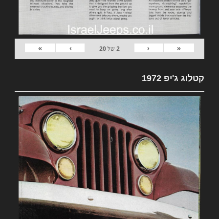
»
›
‹
«
2
של
20
קטלוג ג'יפ 1972