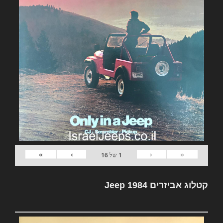
»
›
‹
«
1
של
16
קטלוג אביזרים Jeep 1984