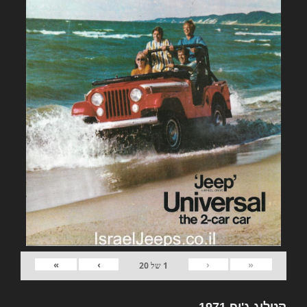
»
›
‹
«
1
של
20