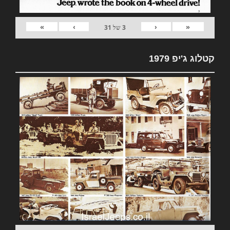
»
›
‹
«
3
של
31
קטלוג ג'יפ 1979