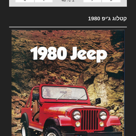
2
של
40
קטלוג ג'יפ 1980