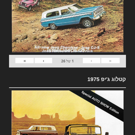
»
›
‹
«
1
של
26
קטלוג ג'יפ 1975