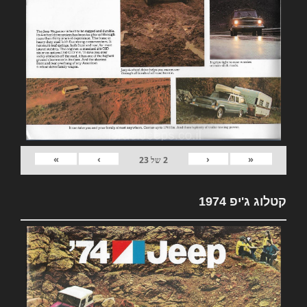
»
›
‹
«
2
של
23
קטלוג ג'יפ 1974