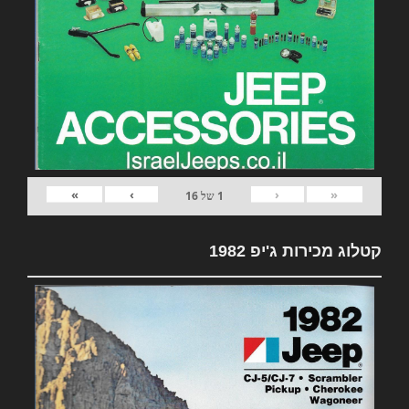
»
›
‹
«
1
של
16
קטלוג מכירות ג'יפ 1982