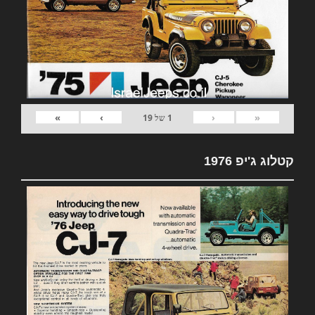
»
›
‹
«
1
של
19
קטלוג ג'יפ 1976