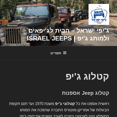
דילוג
לתוכן
ג'יפי ישראל – הבית לג'יפאים
ולמותג ג'יפ | ISRAEL JEEPS
תפריט
קטלוג ג'יפ
קטלוג Jeep אספנות
ראשית אספנו את כל
קטלוגי ג'יפ
משנת 1970 ועד תום תקופת
הבעלות של אמריקן-מוטורס החברה שהפכה את המותג
המופלא הזה לאייקוני וייצרה לאורך השנים את דגמי ג'יפי