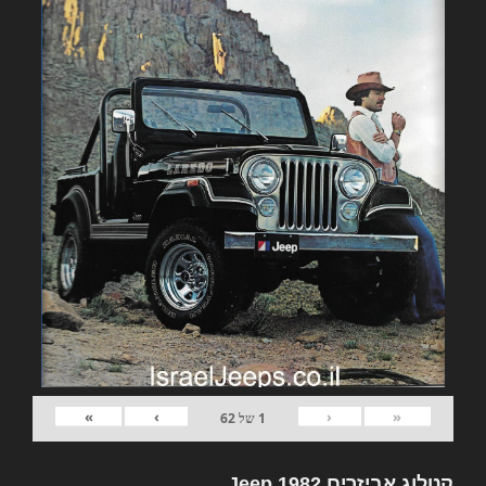
»
›
‹
«
1
של
62
קטלוג אביזרים 1982 Jeep