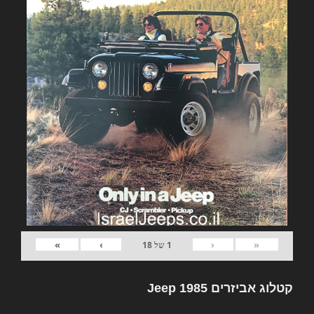
»
›
‹
«
1
של
18
קטלוג אביזרים Jeep 1985