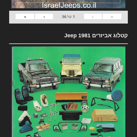
»
›
‹
«
1
של
56
קטלוג אביזרים 1981 Jeep