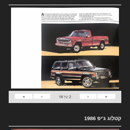
»
›
‹
«
2
של
16
קטלוג ג'יפ 1986