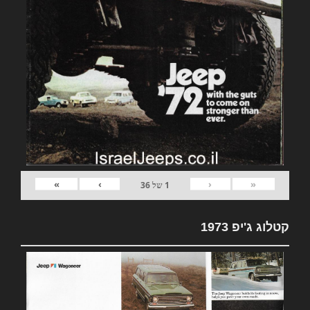
»
›
‹
«
1
של
36
קטלוג ג'יפ 1973