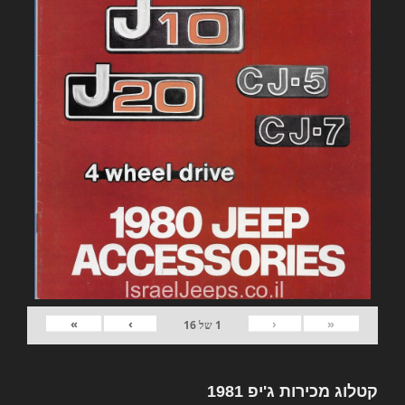
»
›
‹
«
1
של
16
קטלוג מכירות ג'יפ 1981