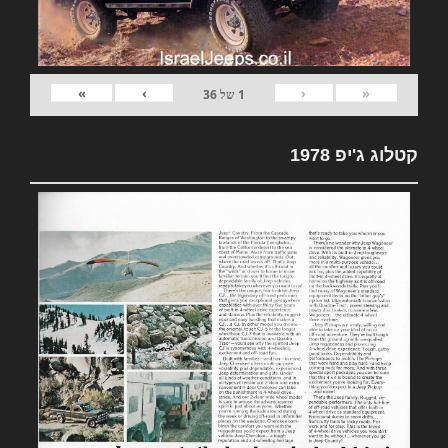
»
›
‹
«
1
של
36
קטלוג ג'יפ 1978