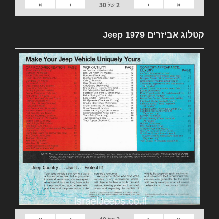
»
›
‹
«
2
של
30
קטלוג אביזרים 1979 Jeep
»
›
‹
«