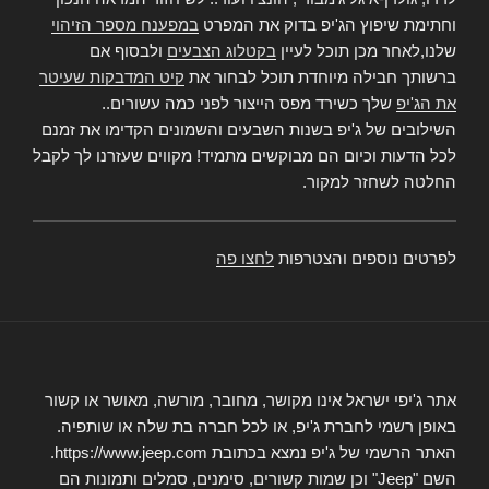
וחתימת שיפוץ הג'יפ בדוק את המפרט
במפענח מספר הזיהוי
שלנו,לאחר מכן תוכל לעיין
בקטלוג הצבעים
ולבסוף אם
ברשותך חבילה מיוחדת תוכל לבחור את
קיט המדבקות שעיטר
את הג'יפ
שלך כשירד מפס הייצור לפני כמה עשורים..
השילובים של ג'יפ בשנות השבעים והשמונים הקדימו את זמנם
לכל הדעות וכיום הם מבוקשים מתמיד! מקווים שעזרנו לך לקבל
החלטה לשחזר למקור.
לפרטים נוספים והצטרפות
לחצו פה
אתר ג'יפי ישראל אינו מקושר, מחובר, מורשה, מאושר או קשור
באופן רשמי לחברת ג'יפ, או לכל חברה בת שלה או שותפיה.
האתר הרשמי של ג'יפ נמצא בכתובת https://www.jeep.com.
השם "Jeep" וכן שמות קשורים, סימנים, סמלים ותמונות הם