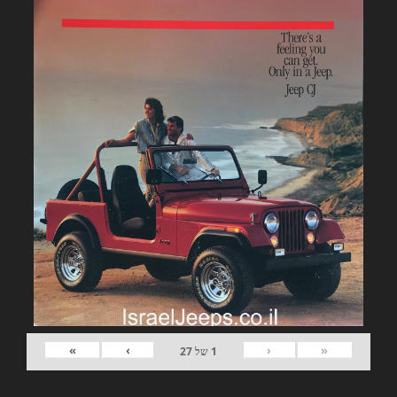
»
›
‹
«
1
של
27