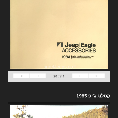
»
›
‹
«
1
של
20
קטלוג ג'יפ 1985