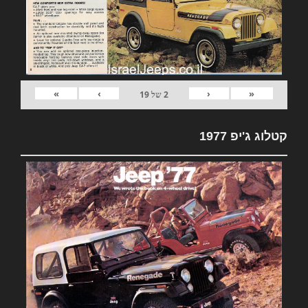
»
›
‹
«
2
של
19
קטלוג ג'יפ 1977