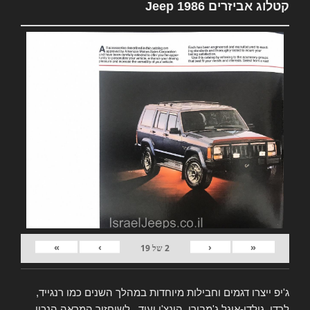
קטלוג אביזרים Jeep 1986
»
›
‹
«
2
של
19
ג'יפ ייצרו דגמים וחבילות מיוחדות במהלך השנים כמו רנגייד,
לרדו, גולדן-איגל ג'מבורי, הונצ'ו ועוד.. לשיחזור המראה הנכון