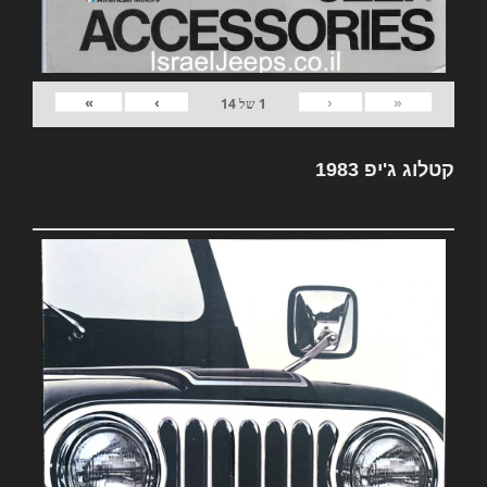
»
›
‹
«
1
של
14
קטלוג ג'יפ 1983