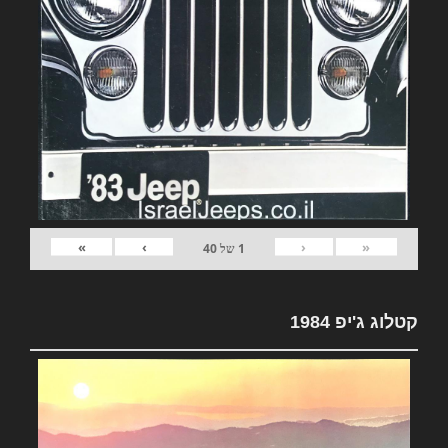
»
›
‹
«
1
של
40
קטלוג ג'יפ 1984