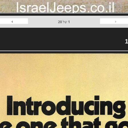
›
‹
1
של
20