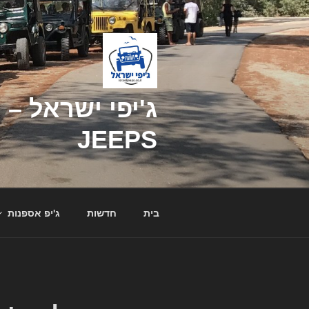
דילוג
לתוכן
JEEPS
בית
חדשות
ג'יפ אספנות