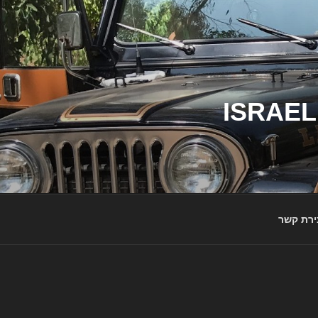
ג'יפי ישראל – הבית לג'יפאים ולמותג ג'יפ | ISRAEL
ירת קשר