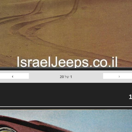
›
‹
1
של
20