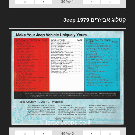
»
›
‹
«
1
של
30
קטלוג אביזרים 1979 Jeep
»
›
‹
«
2
של
40