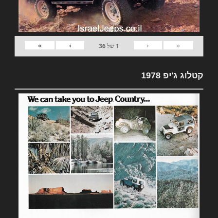
»
›
‹
«
1
של
36
קטלוג ג'יפ 1978