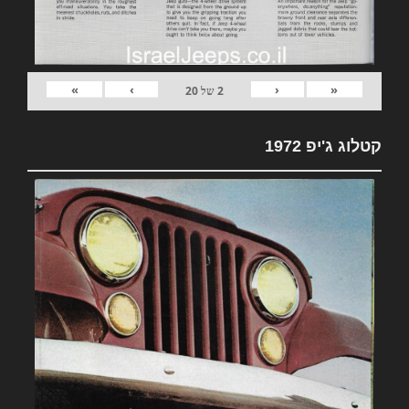
»
›
‹
«
2
של
20
קטלוג ג'יפ 1972