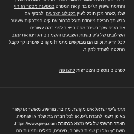
וחתימת שיפוץ הג'יפ בדוק את המפרט
במפענח מספר הזיהוי
שלנו,לאחר מכן תוכל לעיין
בקטלוג הצבעים
ולבסוף אם
ברשותך חבילה מיוחדת תוכל לבחור את
קיט המדבקות שעיטר
את הג'יפ
שלך כשירד מפס הייצור לפני כמה עשורים..
השילובים של ג'יפ בשנות השבעים והשמונים הקדימו את זמנם
לכל הדעות וכיום הם מבוקשים מתמיד! מקווים שעזרנו לך לקבל
החלטה לשחזר למקור.
לפרטים נוספים והצטרפות
לחצו פה
אתר ג'יפי ישראל אינו מקושר, מחובר, מורשה, מאושר או קשור
באופן רשמי לחברת ג'יפ, או לכל חברה בת שלה או שותפיה.
האתר הרשמי של ג'יפ נמצא בכתובת https://www.jeep.com.
השם "Jeep" וכן שמות קשורים, סימנים, סמלים ותמונות הם