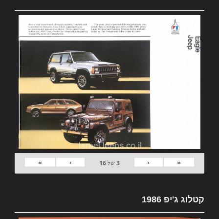
»
›
‹
«
3
של
16
קטלוג ג'יפ 1986