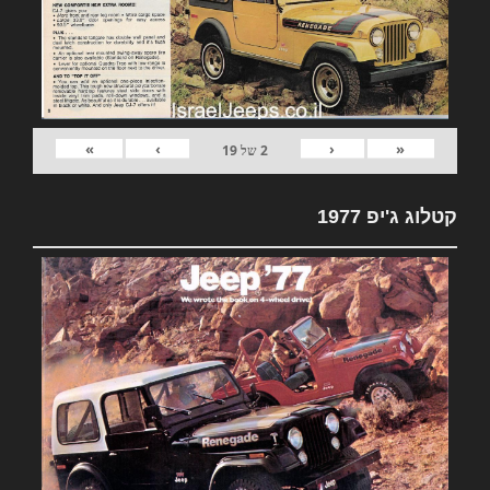
»
›
‹
«
2
של
19
קטלוג ג'יפ 1977