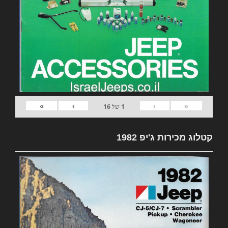
»
›
‹
«
1
של
16
קטלוג מכירות ג'יפ 1982