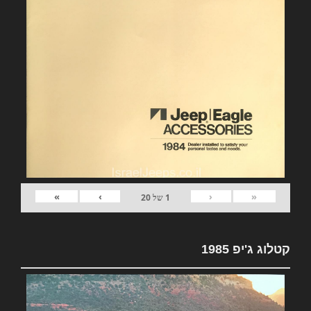
»
›
‹
«
1
של
20
קטלוג ג'יפ 1985