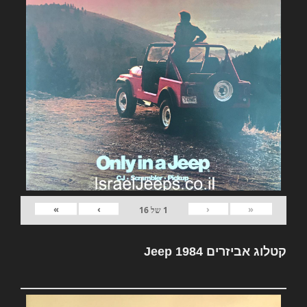
»
›
‹
«
1
של
16
קטלוג אביזרים Jeep 1984