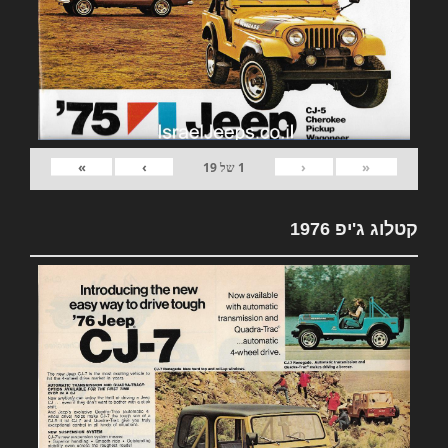
»
›
‹
«
1
של
19
קטלוג ג'יפ 1976