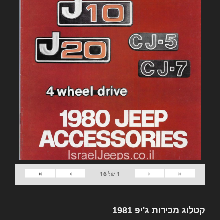
»
›
‹
«
1
של
16
קטלוג מכירות ג'יפ 1981