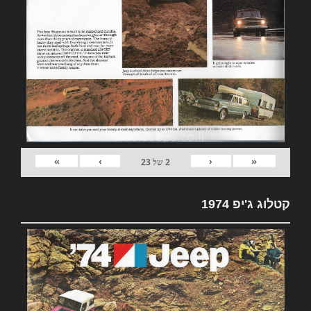
»
›
‹
«
2
של
23
קטלוג ג'יפ 1974