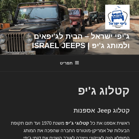
דילוג
לתוכן
ג'יפי ישראל – הבית לג'יפאים
ולמותג ג'יפ | ISRAEL JEEPS
תפריט
קטלוג ג'יפ
קטלוג Jeep אספנות
ראשית אספנו את כל
קטלוגי ג'יפ
משנת 1970 ועד תום תקופת
הבעלות של אמריקן-מוטורס החברה שהפכה את המותג
המופלא הזה לאייקוני וייצרה לאורך השנים את דגמי ג'יפי