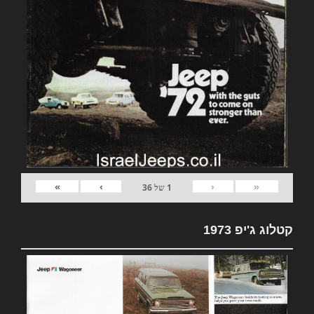
»
›
‹
«
1
של
36
קטלוג ג'יפ 1973