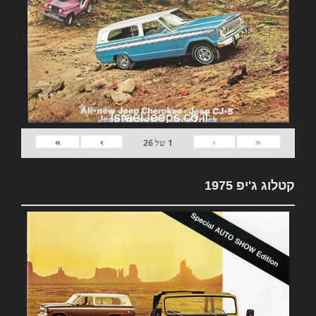
»
›
‹
«
1
של
26
קטלוג ג'יפ 1975