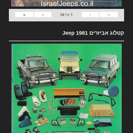
»
›
‹
«
1
של
56
קטלוג אביזרים 1981 Jeep