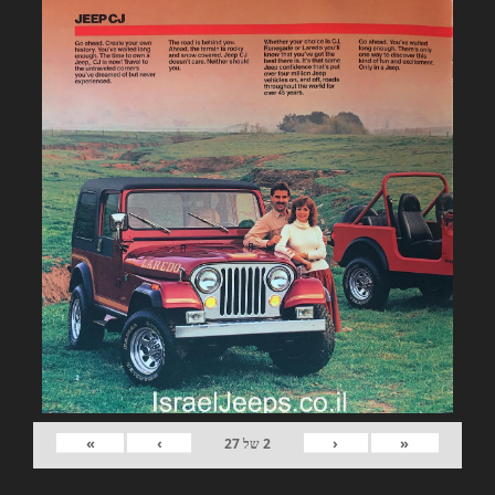
»
›
‹
«
2
של
27