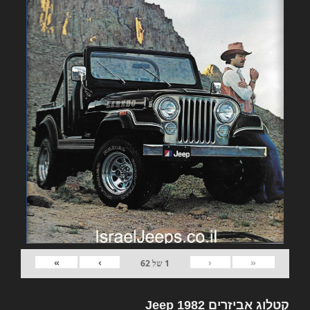
»
›
‹
«
1
של
62
קטלוג אביזרים 1982 Jeep