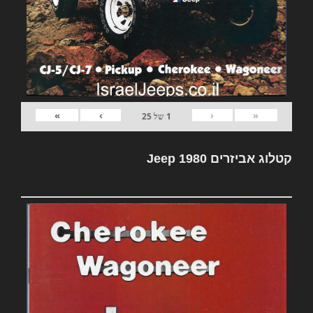
»
›
‹
«
1
של
25
קטלוג אביזרים Jeep 1980