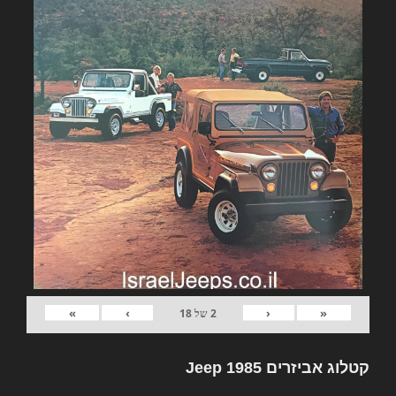
»
›
‹
«
2
של
18
קטלוג אביזרים Jeep 1985