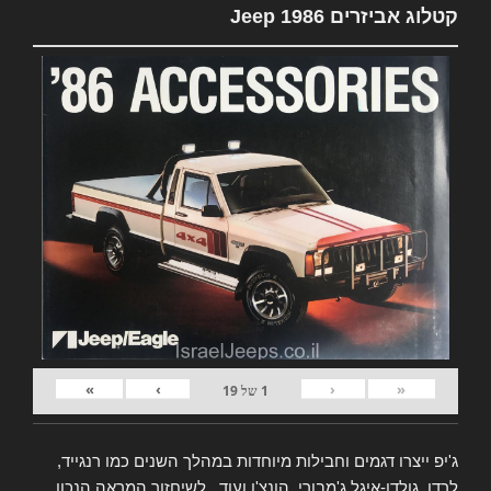
קטלוג אביזרים Jeep 1986
»
›
‹
«
1
של
19
ג'יפ ייצרו דגמים וחבילות מיוחדות במהלך השנים כמו רנגייד,
לרדו, גולדן-איגל ג'מבורי, הונצ'ו ועוד.. לשיחזור המראה הנכון