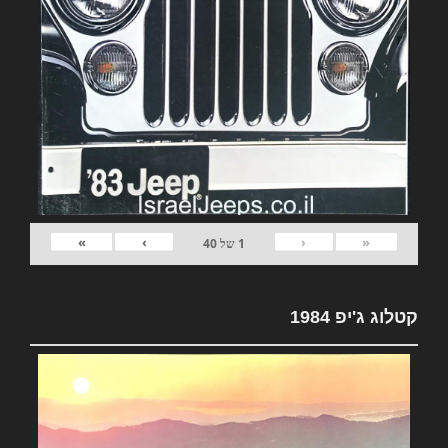
»
›
‹
«
1
של
40
קטלוג ג'יפ 1984