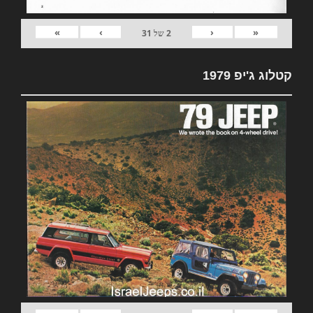
»
›
‹
«
2
של
31
קטלוג ג'יפ 1979