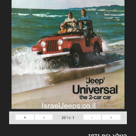
»
›
‹
«
1
של
20