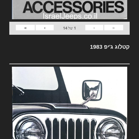
»
›
‹
«
1
של
14
קטלוג ג'יפ 1983