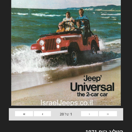
»
›
‹
«
1
של
20