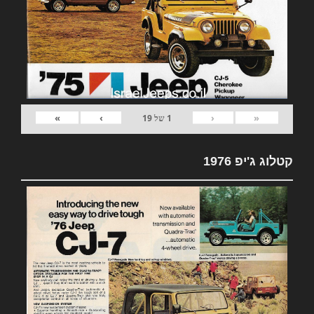
»
›
‹
«
1
של
19
קטלוג ג'יפ 1976