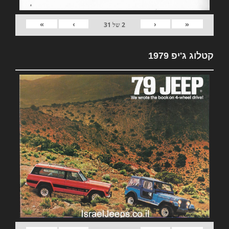
»
›
‹
«
2
של
31
קטלוג ג'יפ 1979