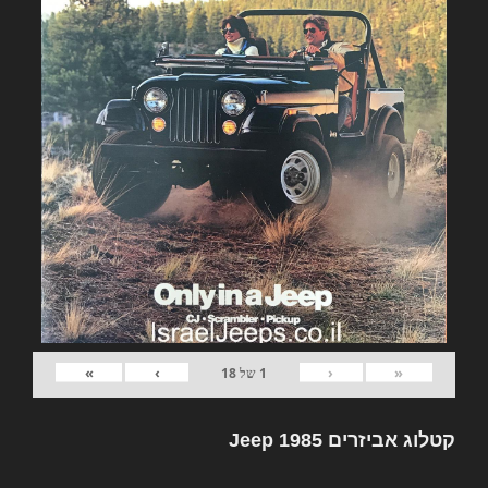
»
›
‹
«
1
של
18
קטלוג אביזרים Jeep 1985