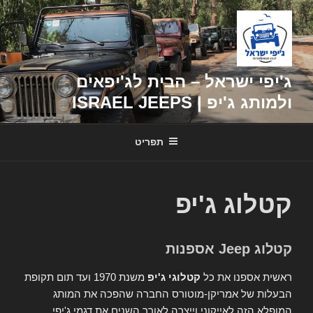
דילוג
לתוכן
ג'יפי ישראל – הבית לג'יפאים
ולמותג ג'יפ | ISRAEL JEEPS
תפריט
קטלוג ג'יפ
קטלוג Jeep אספנות
ראשית אספנו את כל
קטלוגי ג'יפ
משנת 1970 ועד תום תקופת
הבעלות של אמריקן-מוטורס החברה שהפכה את המותג
המופלא הזה לאייקוני וייצרה לאורך השנים את דגמי ג'יפי