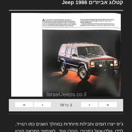
קטלוג אביזרים Jeep 1986
»
›
‹
«
2
של
19
ג'יפ ייצרו דגמים וחבילות מיוחדות במהלך השנים כמו רנגייד,
לרדו, גולדן-איגל ג'מבורי, הונצ'ו ועוד.. לשיחזור המראה הנכון