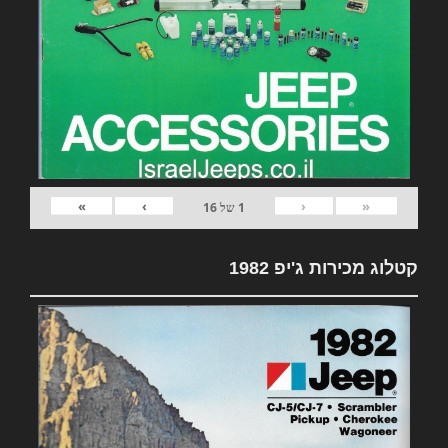
»
›
‹
«
1
של
16
קטלוג מכירות ג'יפ 1982