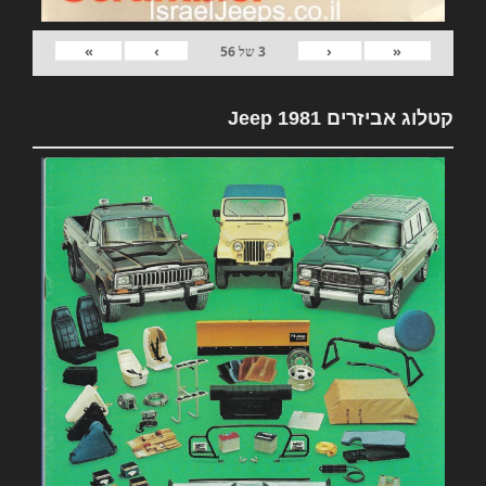
»
›
‹
«
3
של
56
קטלוג אביזרים 1981 Jeep