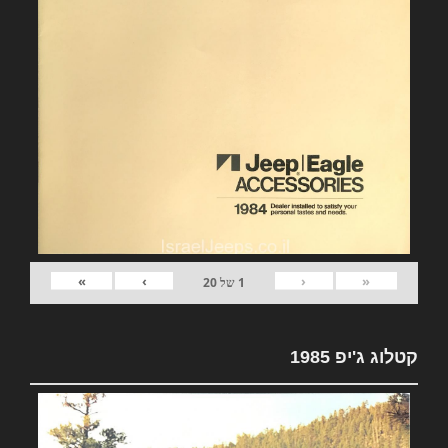
»
›
‹
«
1
של
20
קטלוג ג'יפ 1985