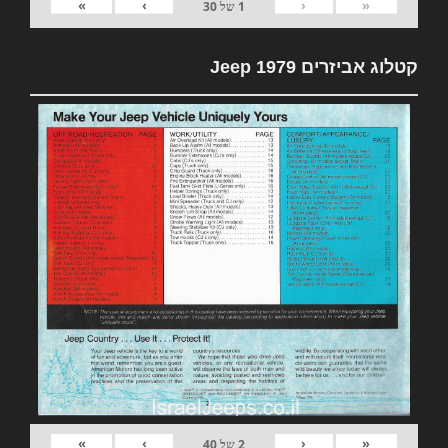
»
›
‹
«
1
של
30
קטלוג אביזרים 1979 Jeep
»
›
‹
«
2
של
40