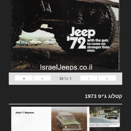
»
›
‹
«
1
של
36
קטלוג ג'יפ 1973