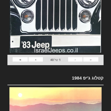
»
›
‹
«
1
של
40
קטלוג ג'יפ 1984