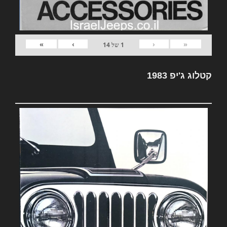
»
›
‹
«
1
של
14
קטלוג ג'יפ 1983