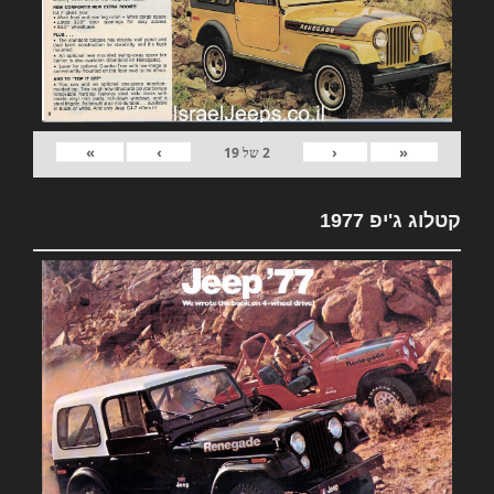
»
›
‹
«
2
של
19
קטלוג ג'יפ 1977