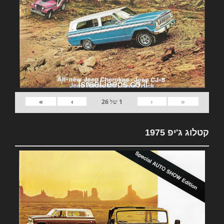
»
›
‹
«
1
של
26
קטלוג ג'יפ 1975