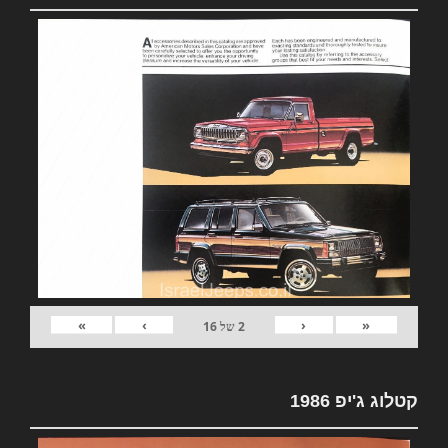
»
›
‹
«
2
של
16
קטלוג ג'יפ 1986