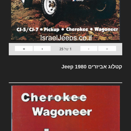
»
›
‹
«
1
של
25
קטלוג אביזרים Jeep 1980