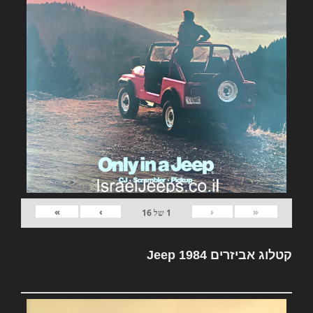
»
›
‹
«
1
של
16
קטלוג אביזרים Jeep 1984