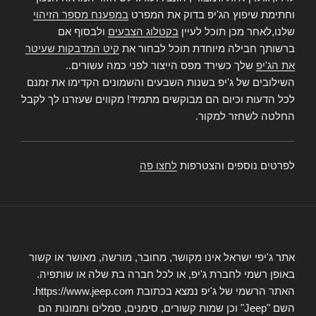
וחתימת שיפוץ הג'יפ בדוק את המפרט
במפענח מספר הזיהוי
שלנו,לאחר מכן תוכל לעיין
בקטלוג הצבעים
ולבסוף אם
ברשותך חבילה מיוחדת תוכל לבחור את
קיט המדבקות שעיטר
את הג'יפ
שלך כשירד מפס הייצור לפני כמה עשורים..
השילובים של ג'יפ בשנות השבעים והשמונים הקדימו את זמנם
לכל הדעות וכיום הם מבוקשים מתמיד! מקווים שעזרנו לך לקבל
החלטה לשחזר למקור.
לפרטים נוספים והצטרפות
לחצו פה
אתר ג'יפי ישראל אינו מקושר, מחובר, מורשה, מאושר או קשור
באופן רשמי לחברת ג'יפ, או לכל חברה בת שלה או שותפיה.
האתר הרשמי של ג'יפ נמצא בכתובת https://www.jeep.com.
השם "Jeep" וכן שמות קשורים, סימנים, סמלים ותמונות הם