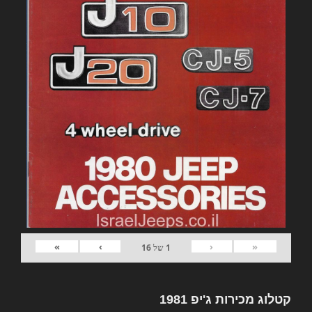
»
›
‹
«
1
של
16
קטלוג מכירות ג'יפ 1981