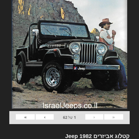
»
›
‹
«
1
של
62
קטלוג אביזרים 1982 Jeep