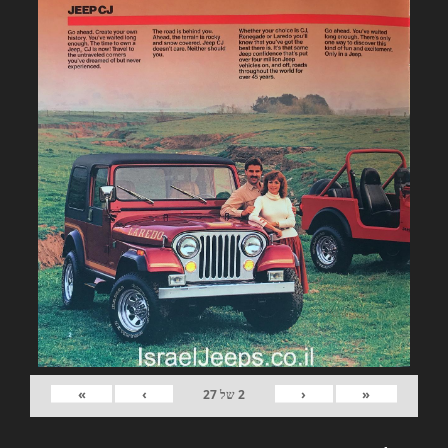
»
›
‹
«
2
של
27