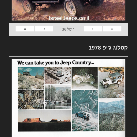
»
›
‹
«
1
של
36
קטלוג ג'יפ 1978