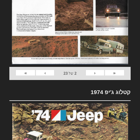
»
›
‹
«
2
של
23
קטלוג ג'יפ 1974