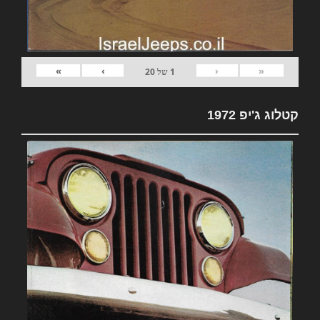
»
›
‹
«
1
של
20
קטלוג ג'יפ 1972