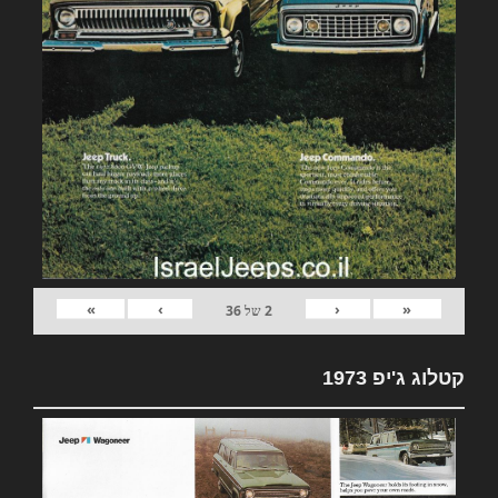
»
›
‹
«
2
של
36
קטלוג ג'יפ 1973