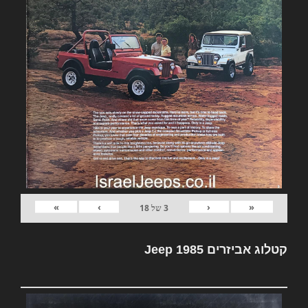
»
›
‹
«
3
של
18
קטלוג אביזרים Jeep 1985