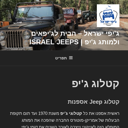
דילוג
לתוכן
ג'יפי ישראל – הבית לג'יפאים
ולמותג ג'יפ | ISRAEL JEEPS
תפריט
קטלוג ג'יפ
קטלוג Jeep אספנות
ראשית אספנו את כל
קטלוגי ג'יפ
משנת 1970 ועד תום תקופת
הבעלות של אמריקן-מוטורס החברה שהפכה את המותג
המופלא הזה לאייקוני וייצרה לאורך השנים את דגמי ג'יפי