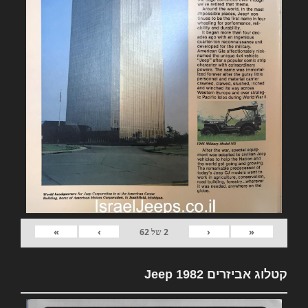
»
›
‹
«
2
של
62
קטלוג אביזרים 1982 Jeep