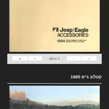
»
›
‹
«
1
של
20
קטלוג ג'יפ 1985