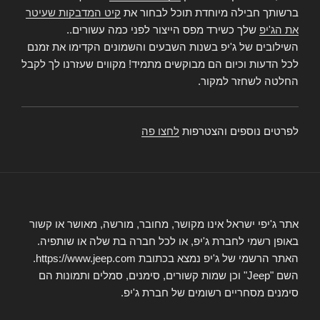
ברשותך חבילה מיוחדת תוכל לבחור את
קיט המדבקות שעיטר
את הג'יפ
שלך כשירד מפס הייצור לפני כמה עשורים..
השילובים של ג'יפ בשנות השבעים והשמונים הקדימו את זמנם
לכל הדעות וכיום הם מבוקשים מתמיד! מקווים שעזרנו לך לקבל
החלטה לשחזר למקור.
לפרטים נוספים והצטרפות
לחצו פה
אתר ג'יפי ישראל אינו מקושר, מחובר, מורשה, מאושר או קשור
באופן רשמי לחברת ג'יפ, או לכל חברה בת שלה או שותפיה.
האתר הרשמי של ג'יפ נמצא בכתובת https://www.jeep.com.
השם "Jeep" וכן שמות קשורים, סימנים, סמלים ותמונות הם
סימנים מסחריים רשומים של חברת ג'יפ.