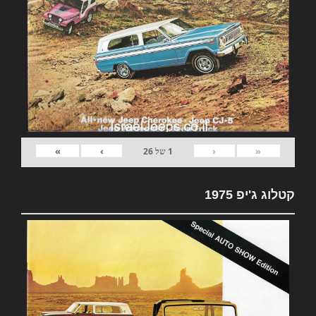
»
›
‹
«
1
של
26
קטלוג ג'יפ 1975