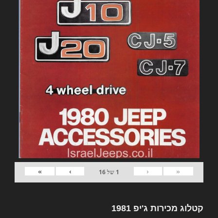
»
›
‹
«
1
של
16
קטלוג מכירות ג'יפ 1981