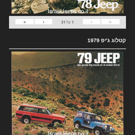
»
›
‹
«
1
של
31
קטלוג ג'יפ 1979