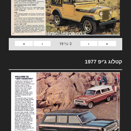
»
›
‹
«
2
של
19
קטלוג ג'יפ 1977