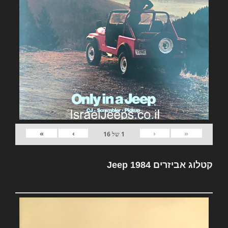
»
›
‹
«
1
של
16
קטלוג אביזרים Jeep 1984