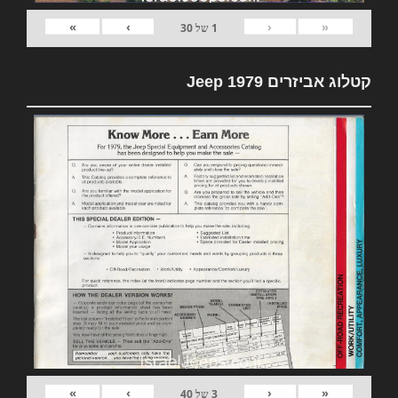
»
›
‹
«
1
של
30
קטלוג אביזרים 1979 Jeep
»
›
‹
«
3
של
40