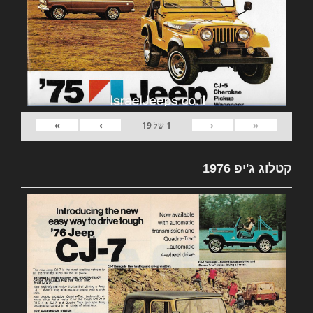
»
›
‹
«
1
של
19
קטלוג ג'יפ 1976