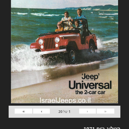
»
›
‹
«
1
של
20