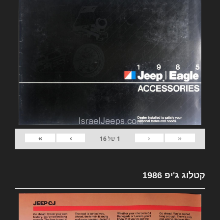
»
›
‹
«
1
של
16
קטלוג ג'יפ 1986