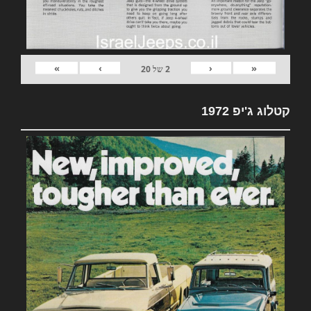
»
›
‹
«
2
של
20
קטלוג ג'יפ 1972