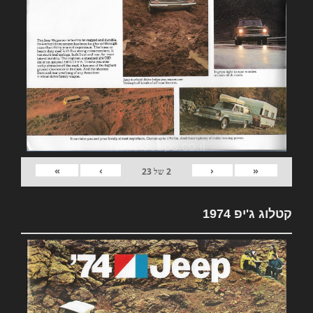
»
›
‹
«
2
של
23
קטלוג ג'יפ 1974