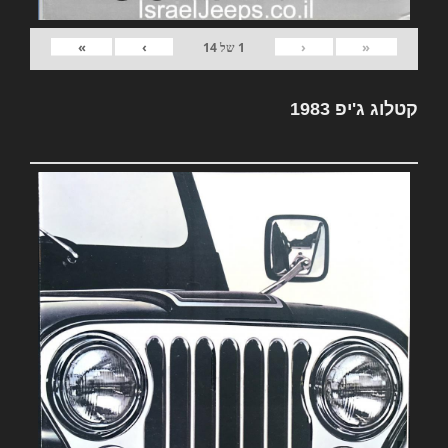
»
›
‹
«
1
של
14
קטלוג ג'יפ 1983