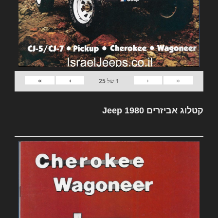
»
›
‹
«
1
של
25
קטלוג אביזרים Jeep 1980