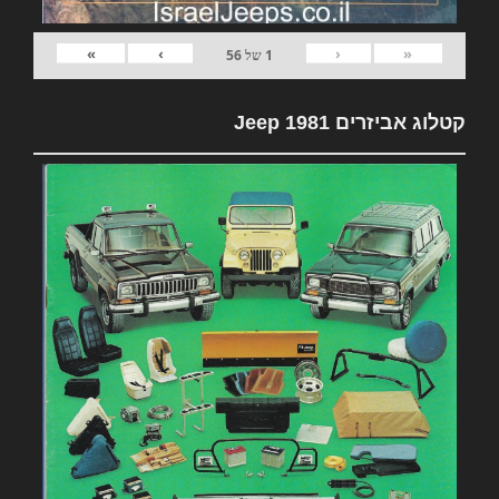
»
›
‹
«
1
של
56
קטלוג אביזרים 1981 Jeep