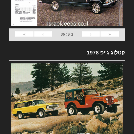
»
›
‹
«
2
של
36
קטלוג ג'יפ 1978