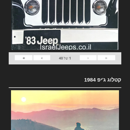
»
›
‹
«
1
של
40
קטלוג ג'יפ 1984