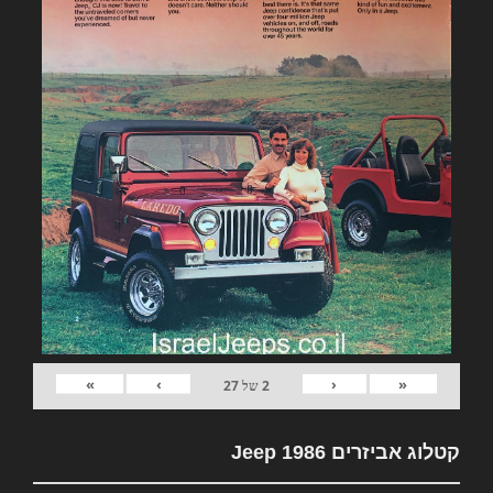
»
›
‹
«
2
של
27
קטלוג אביזרים Jeep 1986