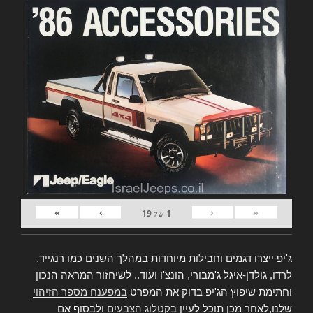
»
›
‹
«
1
של
19
ג'יפ ייצרו דגמים וחבילות מיוחדות במהלך השנים כמו רנגייד,
לרדו, גולדן-איגל ג'מבורי, הונצ'ו ועוד.. לשיחזור המראה הנכון
וחתימת שיפוץ הג'יפ בדוק את המפרט
במפענח מספר הזיהוי
שלנו,לאחר מכן תוכל לעיין
בקטלוג הצבעים
ולבסוף אם