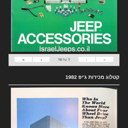
»
›
‹
«
1
של
16
קטלוג מכירות ג'יפ 1982