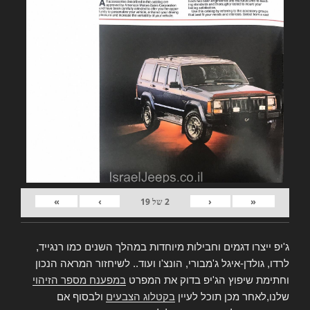
»
›
‹
«
2
של
19
ג'יפ ייצרו דגמים וחבילות מיוחדות במהלך השנים כמו רנגייד,
לרדו, גולדן-איגל ג'מבורי, הונצ'ו ועוד.. לשיחזור המראה הנכון
וחתימת שיפוץ הג'יפ בדוק את המפרט
במפענח מספר הזיהוי
שלנו,לאחר מכן תוכל לעיין
בקטלוג הצבעים
ולבסוף אם