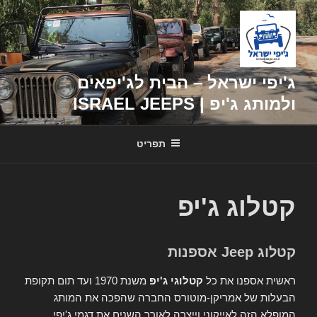
דילוג
לתוכן
ג'יפי ישראל – הבית לג'יפאים
ולמותג ג'יפ | ISRAEL JEEPS
תפריט
קטלוג ג'יפ
קטלוג Jeep אספנות
ראשית אספנו את כל
קטלוגי ג'יפ
משנת 1970 ועד תום תקופת
הבעלות של אמריקן-מוטורס החברה שהפכה את המותג
המופלא הזה לאייקוני וייצרה לאורך השנים את דגמי ג'יפי