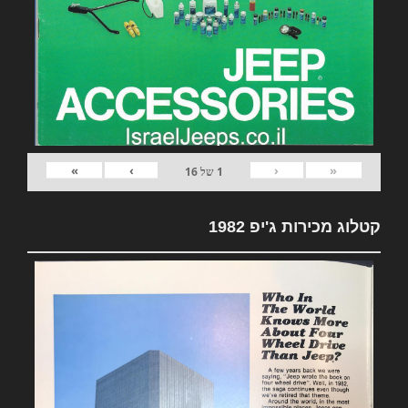
»
›
‹
«
1
של
16
קטלוג מכירות ג'יפ 1982