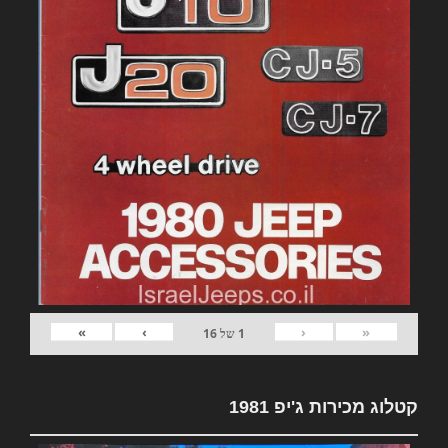
»
›
‹
«
1
של
16
קטלוג מכירות ג'יפ 1981