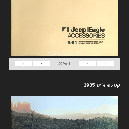
»
›
‹
«
1
של
20
קטלוג ג'יפ 1985