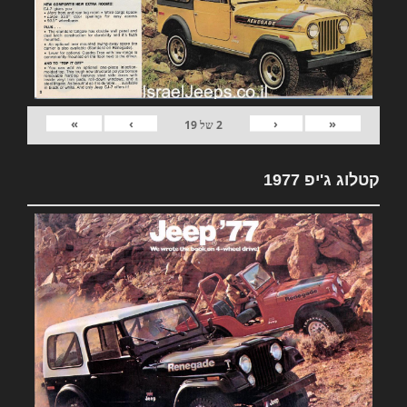
»
›
‹
«
2
של
19
קטלוג ג'יפ 1977