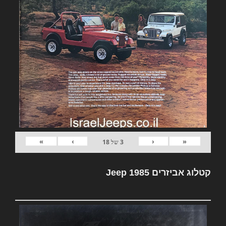
»
›
‹
«
3
של
18
קטלוג אביזרים Jeep 1985