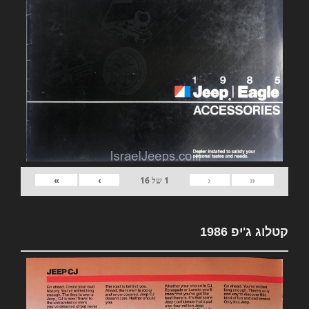
»
›
‹
«
1
של
16
קטלוג ג'יפ 1986