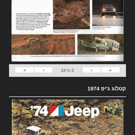
»
›
‹
«
2
של
23
קטלוג ג'יפ 1974