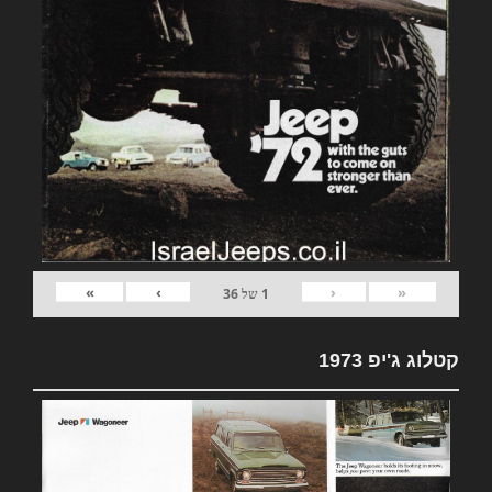
»
›
‹
«
1
של
36
קטלוג ג'יפ 1973