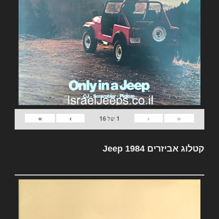
»
›
‹
«
1
של
16
קטלוג אביזרים Jeep 1984