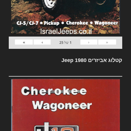
»
›
‹
«
1
של
25
קטלוג אביזרים Jeep 1980