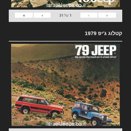
»
›
‹
«
1
של
31
קטלוג ג'יפ 1979