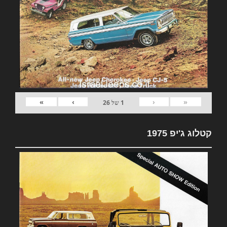
»
›
‹
«
1
של
26
קטלוג ג'יפ 1975