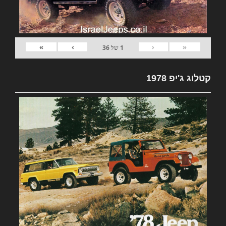
»
›
‹
«
1
של
36
קטלוג ג'יפ 1978