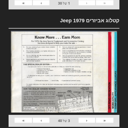
»
›
‹
«
1
של
30
קטלוג אביזרים 1979 Jeep
»
›
‹
«
3
של
40