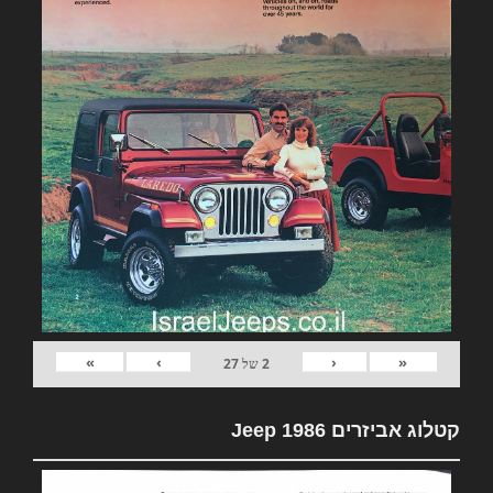
»
›
‹
«
2
של
27
קטלוג אביזרים Jeep 1986