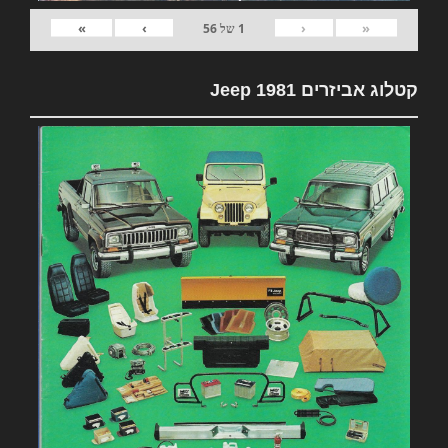
»
›
‹
«
1
של
56
קטלוג אביזרים 1981 Jeep