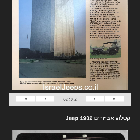
»
›
‹
«
2
של
62
קטלוג אביזרים 1982 Jeep