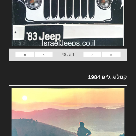
»
›
‹
«
1
של
40
קטלוג ג'יפ 1984