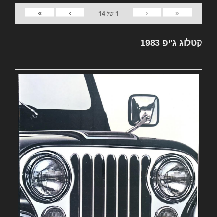
»
›
‹
«
1
של
14
קטלוג ג'יפ 1983