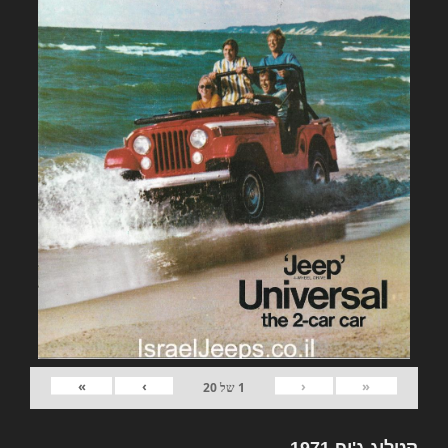
»
›
‹
«
1
של
20