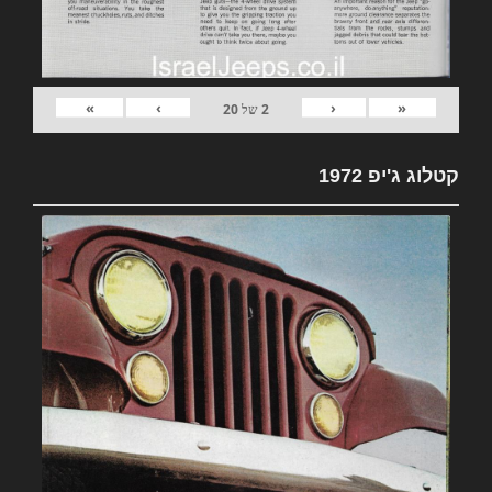
»
›
‹
«
2
של
20
קטלוג ג'יפ 1972