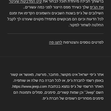
ברשותך חבילה מיוחדת תוכל לבחור את
קיט המדבקות שעיטר
את הג'יפ
שלך כשירד מפס הייצור לפני כמה עשורים..
השילובים של ג'יפ בשנות השבעים והשמונים הקדימו את זמנם
לכל הדעות וכיום הם מבוקשים מתמיד! מקווים שעזרנו לך לקבל
החלטה לשחזר למקור.
לפרטים נוספים והצטרפות
לחצו פה
אתר ג'יפי ישראל אינו מקושר, מחובר, מורשה, מאושר או קשור
באופן רשמי לחברת ג'יפ, או לכל חברה בת שלה או שותפיה.
האתר הרשמי של ג'יפ נמצא בכתובת https://www.jeep.com.
השם "Jeep" וכן שמות קשורים, סימנים, סמלים ותמונות הם
סימנים מסחריים רשומים של חברת ג'יפ.