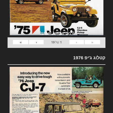
»
›
‹
«
1
של
19
קטלוג ג'יפ 1976