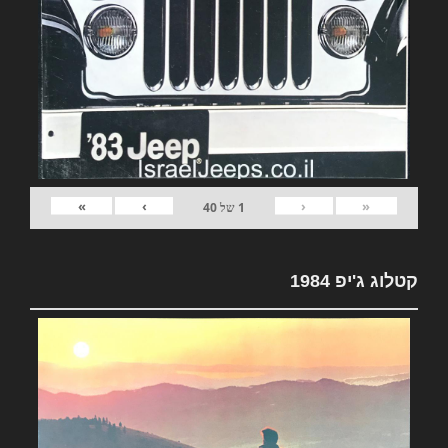
»
›
‹
«
1
של
40
קטלוג ג'יפ 1984