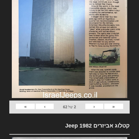
»
›
‹
«
2
של
62
קטלוג אביזרים 1982 Jeep