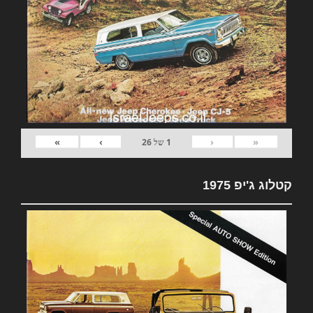
»
›
‹
«
1
של
26
קטלוג ג'יפ 1975