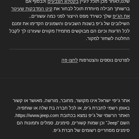
שלנו,לאחר מכן תוכל לעיין
בקטלוג הצבעים
ולבסוף אם
ברשותך חבילה מיוחדת תוכל לבחור את
קיט המדבקות שעיטר
את הג'יפ
שלך כשירד מפס הייצור לפני כמה עשורים..
השילובים של ג'יפ בשנות השבעים והשמונים הקדימו את זמנם
לכל הדעות וכיום הם מבוקשים מתמיד! מקווים שעזרנו לך לקבל
החלטה לשחזר למקור.
לפרטים נוספים והצטרפות
לחצו פה
אתר ג'יפי ישראל אינו מקושר, מחובר, מורשה, מאושר או קשור
באופן רשמי לחברת ג'יפ, או לכל חברה בת שלה או שותפיה.
האתר הרשמי של ג'יפ נמצא בכתובת https://www.jeep.com.
השם "Jeep" וכן שמות קשורים, סימנים, סמלים ותמונות הם
סימנים מסחריים רשומים של חברת ג'יפ.