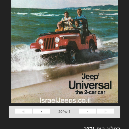
»
›
‹
«
1
של
20