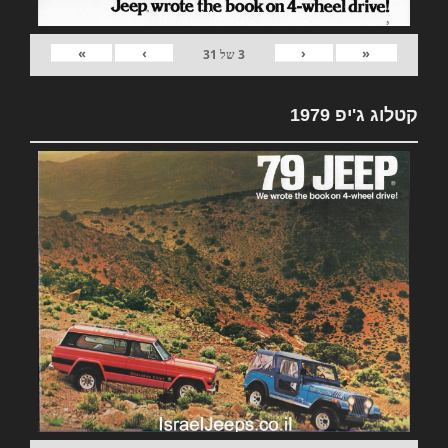
»
›
‹
«
3
של
31
קטלוג ג'יפ 1979