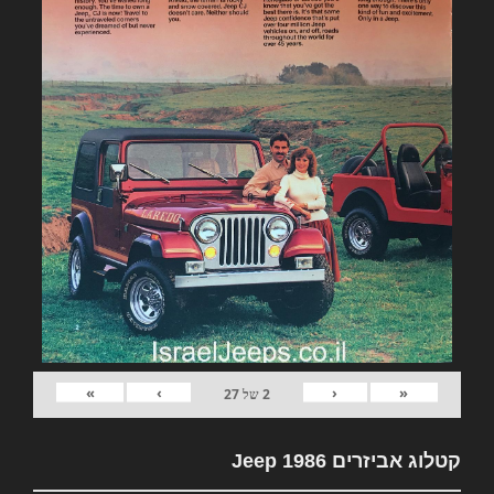
»
›
‹
«
2
של
27
קטלוג אביזרים Jeep 1986