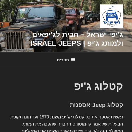
דילוג
לתוכן
ג'יפי ישראל – הבית לג'יפאים
ולמותג ג'יפ | ISRAEL JEEPS
תפריט
קטלוג ג'יפ
קטלוג Jeep אספנות
ראשית אספנו את כל
קטלוגי ג'יפ
משנת 1970 ועד תום תקופת
הבעלות של אמריקן-מוטורס החברה שהפכה את המותג
המופלא הזה לאייקוני וייצרה לאורך השנים את דגמי ג'יפי