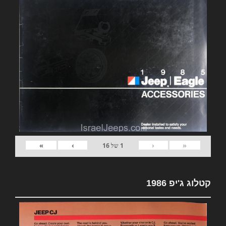
»
›
‹
«
1
של
16
קטלוג ג'יפ 1986