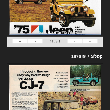
»
›
‹
«
1
של
19
קטלוג ג'יפ 1976