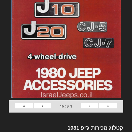
»
›
‹
«
1
של
16
קטלוג מכירות ג'יפ 1981