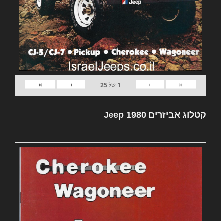
»
›
‹
«
1
של
25
קטלוג אביזרים Jeep 1980