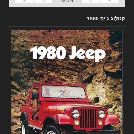
»
›
‹
«
4
של
40
קטלוג ג'יפ 1980