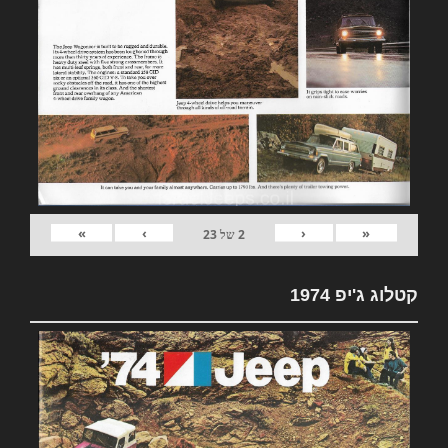
»
›
‹
«
2
של
23
קטלוג ג'יפ 1974