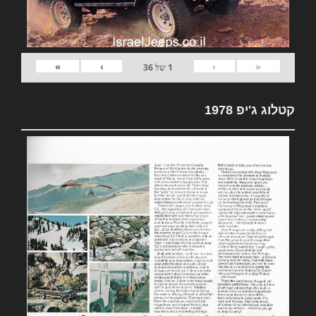
»
›
‹
«
1
של
36
קטלוג ג'יפ 1978