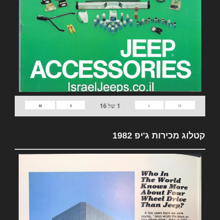
»
›
‹
«
1
של
16
קטלוג מכירות ג'יפ 1982