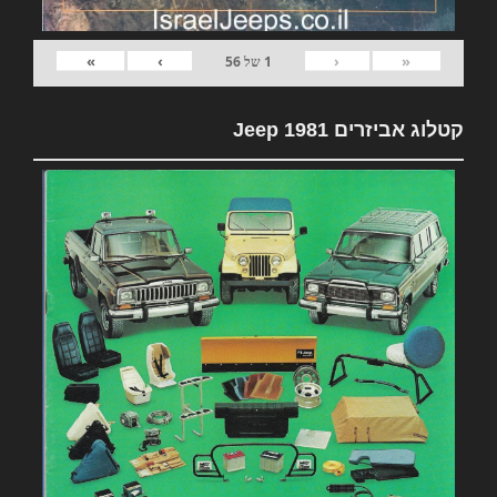
»
›
‹
«
1
של
56
קטלוג אביזרים 1981 Jeep