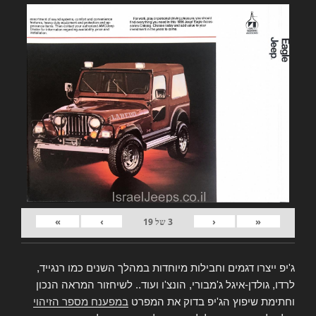
»
›
‹
«
3
של
19
ג'יפ ייצרו דגמים וחבילות מיוחדות במהלך השנים כמו רנגייד,
לרדו, גולדן-איגל ג'מבורי, הונצ'ו ועוד.. לשיחזור המראה הנכון
וחתימת שיפוץ הג'יפ בדוק את המפרט
במפענח מספר הזיהוי