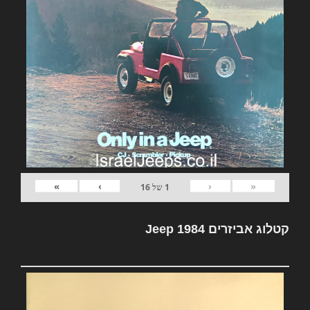
»
›
‹
«
1
של
16
קטלוג אביזרים Jeep 1984