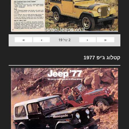
»
›
‹
«
2
של
19
קטלוג ג'יפ 1977