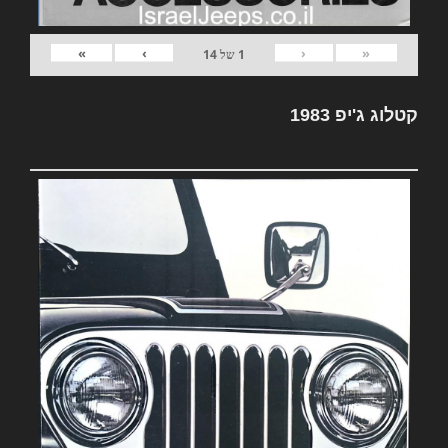
»
›
‹
«
1
של
14
קטלוג ג'יפ 1983