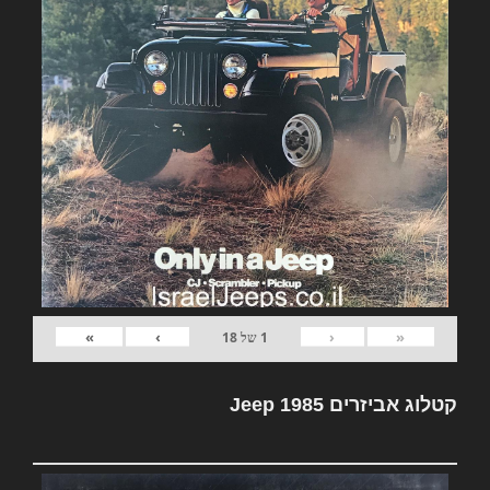
»
›
‹
«
1
של
18
קטלוג אביזרים Jeep 1985