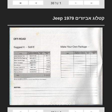
»
›
‹
«
1
של
30
קטלוג אביזרים 1979 Jeep