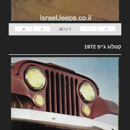
»
›
‹
«
1
של
20
קטלוג ג'יפ 1972