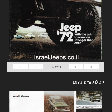
»
›
‹
«
1
של
36
קטלוג ג'יפ 1973