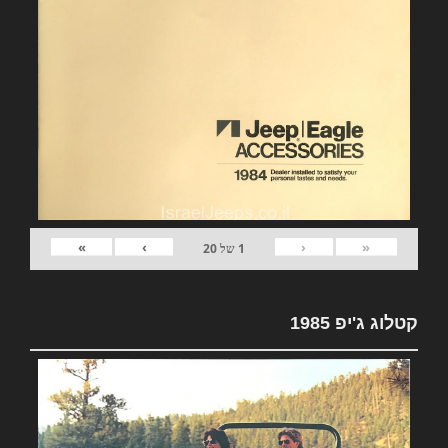
»
›
‹
«
1
של
20
קטלוג ג'יפ 1985