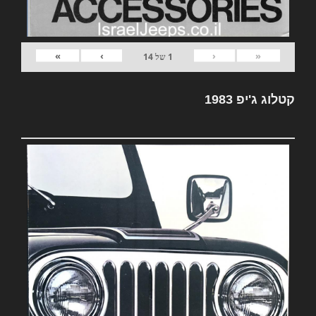
»
›
‹
«
1
של
14
קטלוג ג'יפ 1983