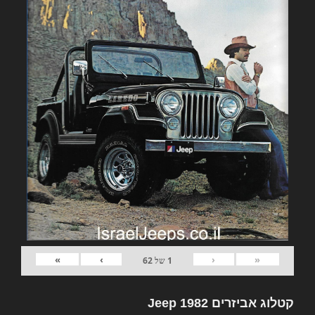
»
›
‹
«
1
של
62
קטלוג אביזרים 1982 Jeep