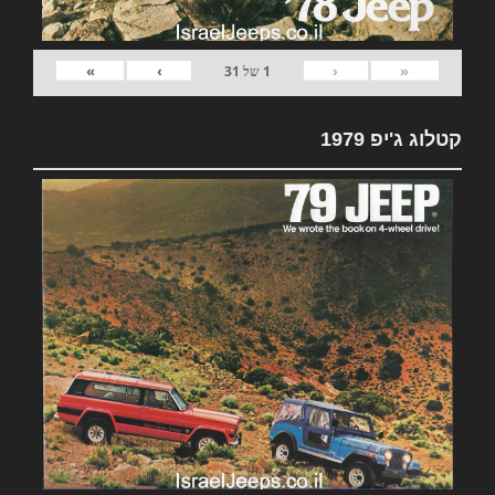
»
›
‹
«
1
של
31
קטלוג ג'יפ 1979