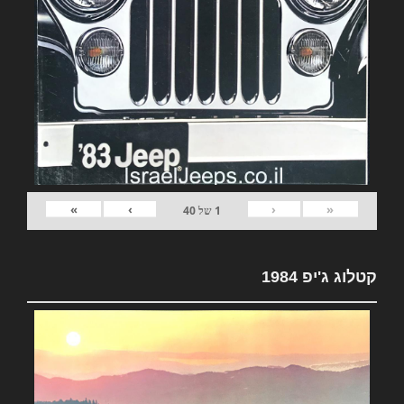
»
›
‹
«
1
של
40
קטלוג ג'יפ 1984