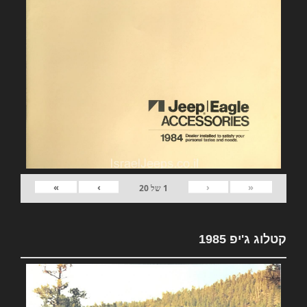
»
›
‹
«
1
של
20
קטלוג ג'יפ 1985