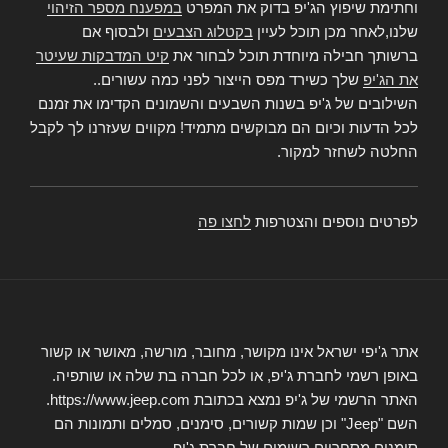
וחתימת שיפוץ הג'יפ בדוק את המפרט
במפענח מספר הזיהוי
שלנו,לאחר מכן תוכל לעיין
בקטלוג הצבעים
ולבסוף אם
ברשותך חבילה מיוחדת תוכל לבחור את
קיט המדבקות שעיטר
את הג'יפ
שלך כשירד מפס הייצור לפני כמה עשורים..
השילובים של ג'יפ בשנות השבעים והשמונים הקדימו את זמנם
לכל הדעות וכיום הם מבוקשים מתמיד! מקווים שעזרנו לך לקבל
החלטה לשחזר למקור.
לפרטים נוספים והצטרפות
לחצו פה
אתר ג'יפי ישראל אינו מקושר, מחובר, מורשה, מאושר או קשור
באופן רשמי לחברת ג'יפ, או לכל חברה בת שלה או שותפיה.
האתר הרשמי של ג'יפ נמצא בכתובת https://www.jeep.com.
השם "Jeep" וכן שמות קשורים, סימנים, סמלים ותמונות הם
סימנים מסחריים רשומים של חברת ג'יפ.