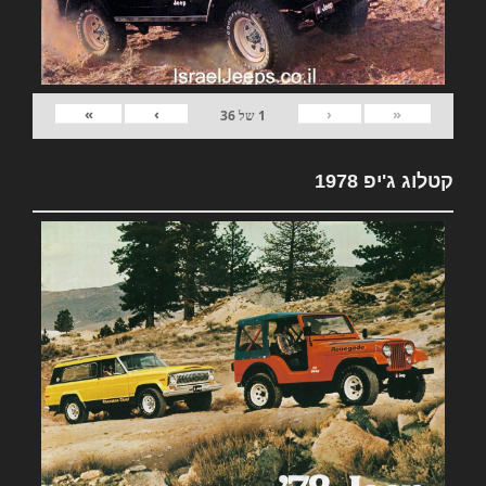
»
›
‹
«
1
של
36
קטלוג ג'יפ 1978