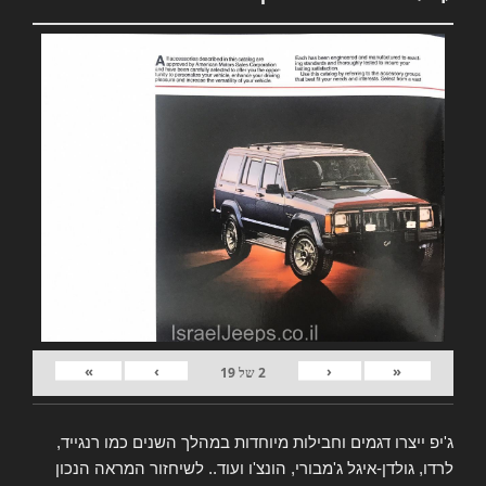
»
›
‹
«
2
של
19
ג'יפ ייצרו דגמים וחבילות מיוחדות במהלך השנים כמו רנגייד,
לרדו, גולדן-איגל ג'מבורי, הונצ'ו ועוד.. לשיחזור המראה הנכון