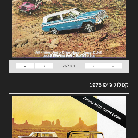
»
›
‹
«
1
של
26
קטלוג ג'יפ 1975