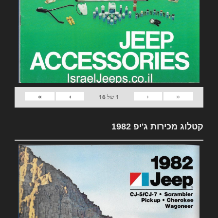
»
›
‹
«
1
של
16
קטלוג מכירות ג'יפ 1982