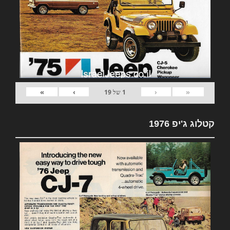
»
›
‹
«
1
של
19
קטלוג ג'יפ 1976