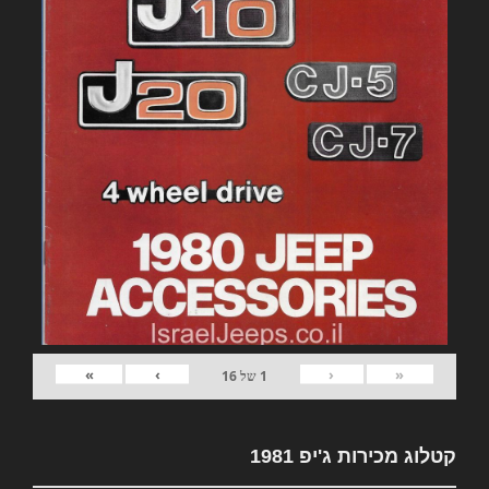
»
›
‹
«
1
של
16
קטלוג מכירות ג'יפ 1981