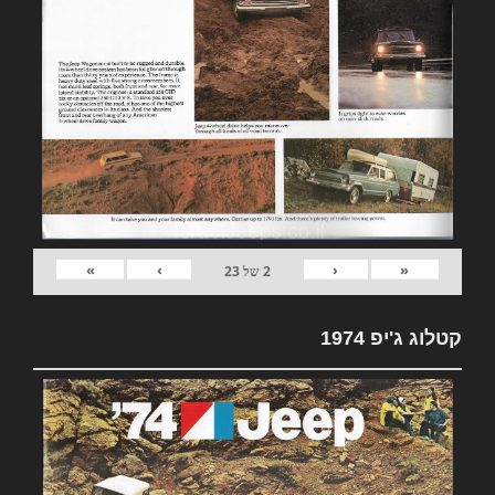
»
›
‹
«
2
של
23
קטלוג ג'יפ 1974