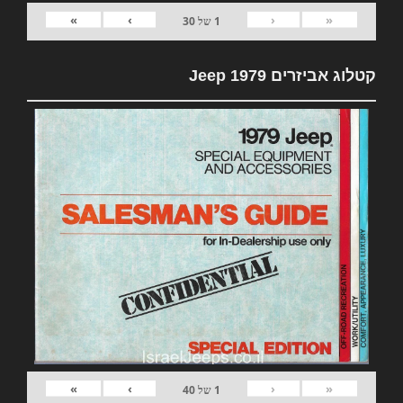
»
›
‹
«
1
של
30
קטלוג אביזרים 1979 Jeep
»
›
‹
«
1
של
40