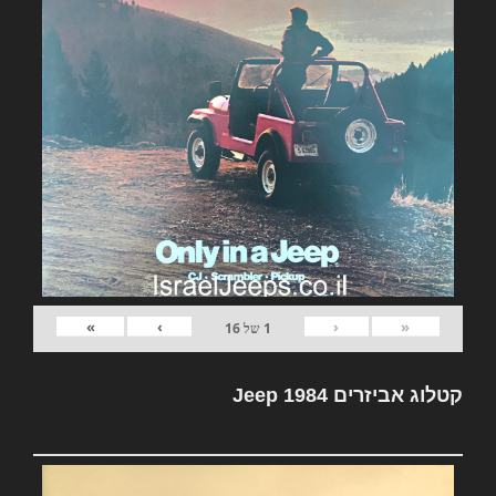
»
›
‹
«
1
של
16
קטלוג אביזרים Jeep 1984