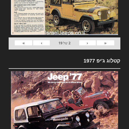
»
›
‹
«
2
של
19
קטלוג ג'יפ 1977