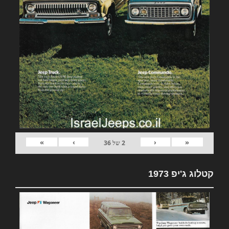
»
›
‹
«
2
של
36
קטלוג ג'יפ 1973