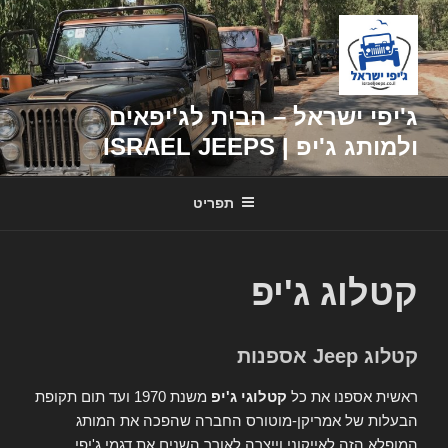
דילוג
לתוכן
ג'יפי ישראל – הבית לג'יפאים
ולמותג ג'יפ | ISRAEL JEEPS
תפריט
קטלוג ג'יפ
קטלוג Jeep אספנות
ראשית אספנו את כל
קטלוגי ג'יפ
משנת 1970 ועד תום תקופת
הבעלות של אמריקן-מוטורס החברה שהפכה את המותג
המופלא הזה לאייקוני וייצרה לאורך השנים את דגמי ג'יפי