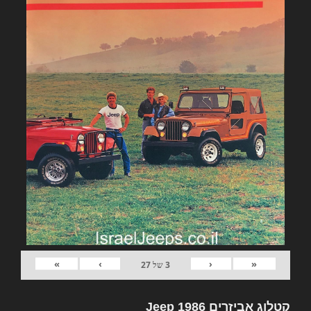
»
›
‹
«
3
של
27
קטלוג אביזרים Jeep 1986