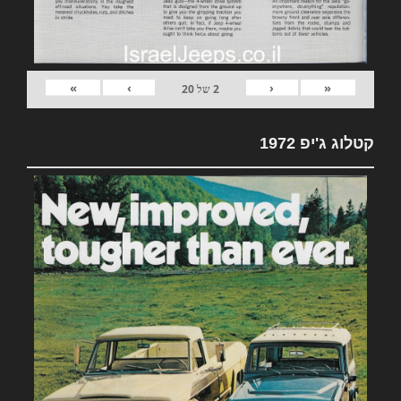
»
›
‹
«
2
של
20
קטלוג ג'יפ 1972