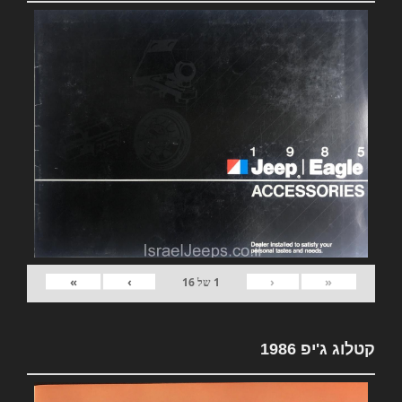
»
›
‹
«
1
של
16
קטלוג ג'יפ 1986