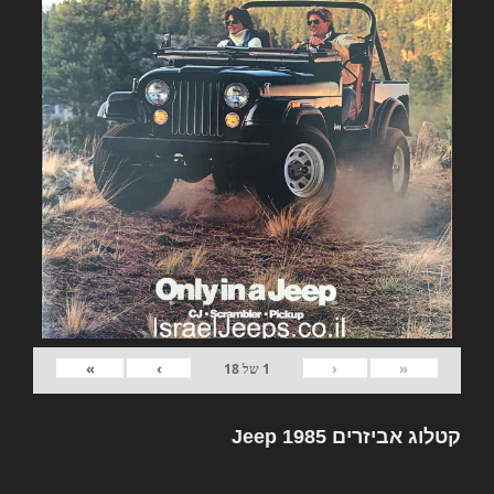
»
›
‹
«
1
של
18
קטלוג אביזרים Jeep 1985