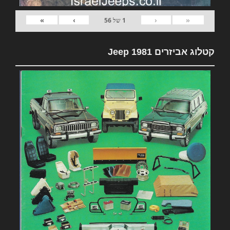
»
›
‹
«
1
של
56
קטלוג אביזרים 1981 Jeep