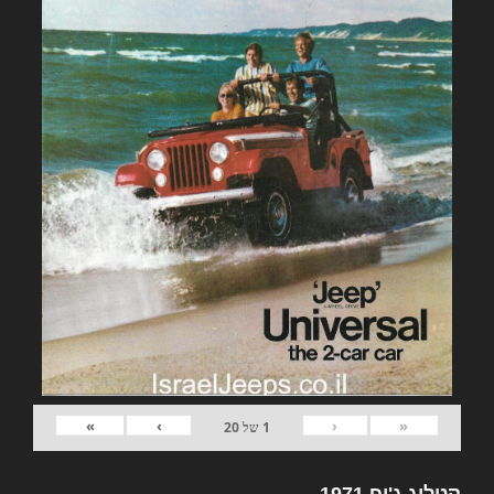
»
›
‹
«
1
של
20