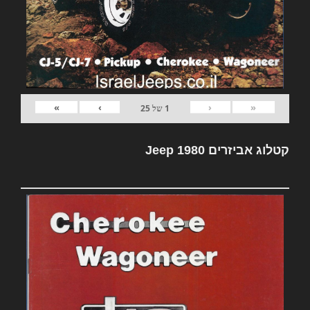
»
›
‹
«
1
של
25
קטלוג אביזרים Jeep 1980