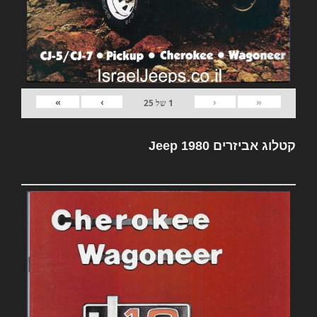
»
›
‹
«
1
של
25
קטלוג אביזרים Jeep 1980