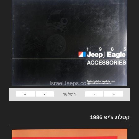
»
›
‹
«
1
של
16
קטלוג ג'יפ 1986