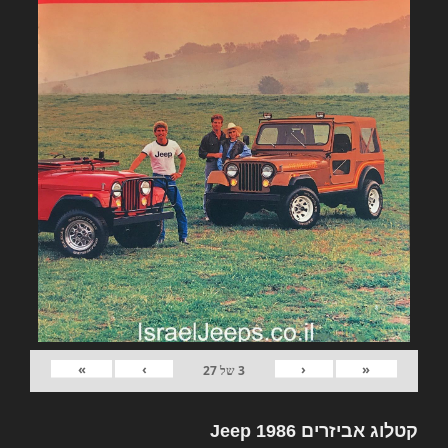
»
›
‹
«
3
של
27
קטלוג אביזרים Jeep 1986