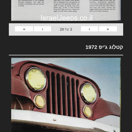
»
›
‹
«
2
של
20
קטלוג ג'יפ 1972