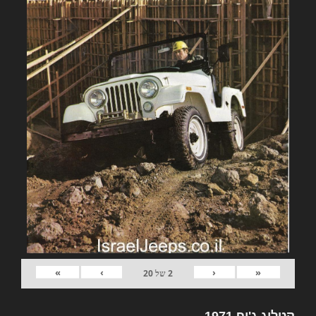
»
›
‹
«
2
של
20