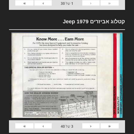
»
›
‹
«
1
של
30
קטלוג אביזרים 1979 Jeep
»
›
‹
«
3
של
40