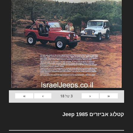
»
›
‹
«
3
של
18
קטלוג אביזרים Jeep 1985