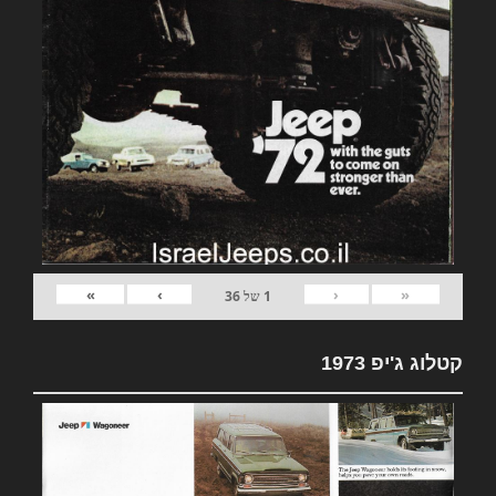
»
›
‹
«
1
של
36
קטלוג ג'יפ 1973