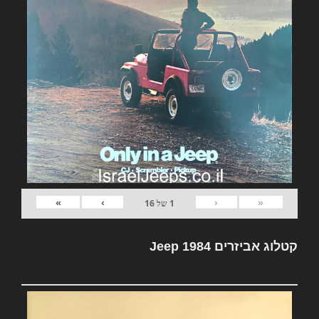
»
›
‹
«
1
של
16
קטלוג אביזרים Jeep 1984