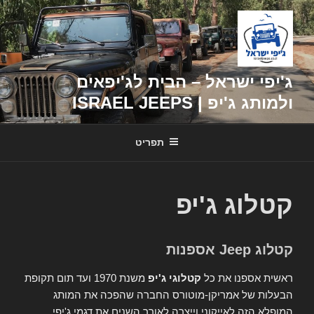
דילוג
לתוכן
ג'יפי ישראל – הבית לג'יפאים
ולמותג ג'יפ | ISRAEL JEEPS
תפריט
קטלוג ג'יפ
קטלוג Jeep אספנות
ראשית אספנו את כל
קטלוגי ג'יפ
משנת 1970 ועד תום תקופת
הבעלות של אמריקן-מוטורס החברה שהפכה את המותג
המופלא הזה לאייקוני וייצרה לאורך השנים את דגמי ג'יפי