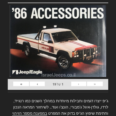
»
›
‹
«
1
של
19
ג'יפ ייצרו דגמים וחבילות מיוחדות במהלך השנים כמו רנגייד,
לרדו, גולדן-איגל ג'מבורי, הונצ'ו ועוד.. לשיחזור המראה הנכון
וחתימת שיפוץ הג'יפ בדוק את המפרט
במפענח מספר הזיהוי