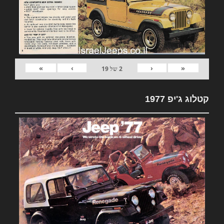
»
›
‹
«
2
של
19
קטלוג ג'יפ 1977