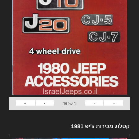
»
›
‹
«
1
של
16
קטלוג מכירות ג'יפ 1981