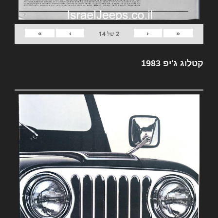
»
›
‹
«
2
של
14
קטלוג ג'יפ 1983