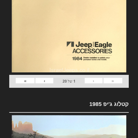
»
›
‹
«
1
של
20
קטלוג ג'יפ 1985