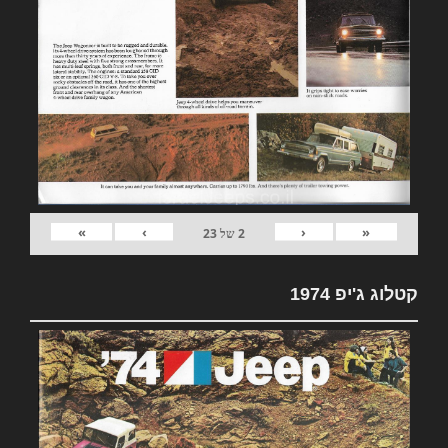
»
›
‹
«
2
של
23
קטלוג ג'יפ 1974