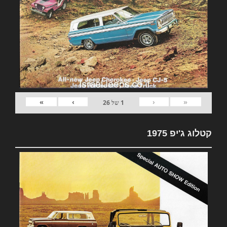
»
›
‹
«
1
של
26
קטלוג ג'יפ 1975