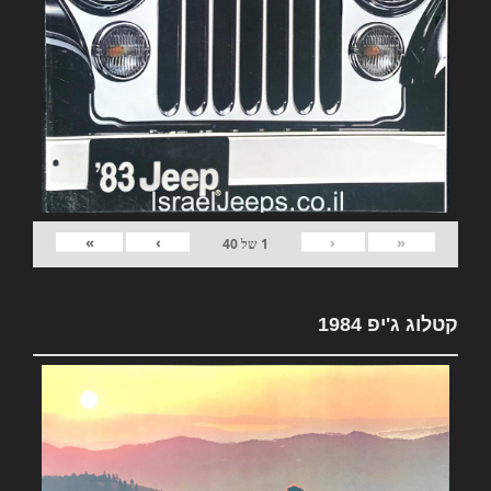
»
›
‹
«
1
של
40
קטלוג ג'יפ 1984