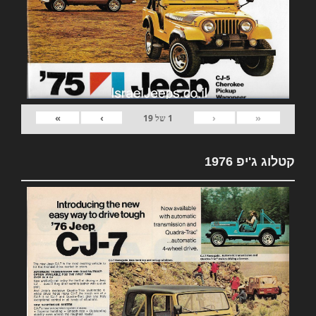
»
›
‹
«
1
של
19
קטלוג ג'יפ 1976