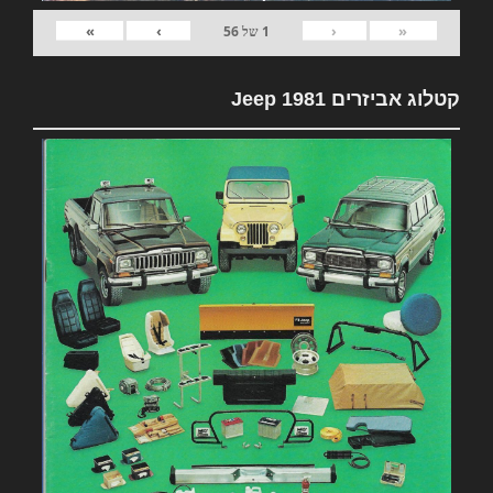
»
›
‹
«
1
של
56
קטלוג אביזרים 1981 Jeep