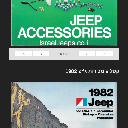
»
›
‹
«
1
של
16
קטלוג מכירות ג'יפ 1982