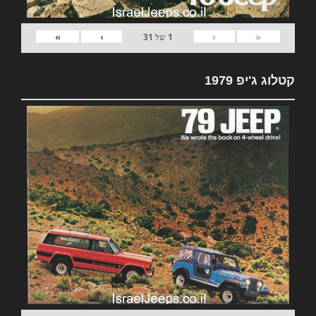
»
›
‹
«
1
של
31
קטלוג ג'יפ 1979