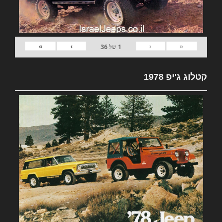
»
›
‹
«
1
של
36
קטלוג ג'יפ 1978