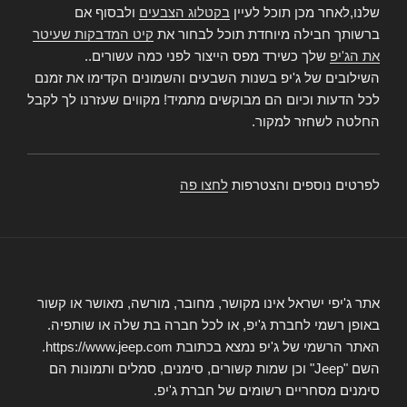
שלנו,לאחר מכן תוכל לעיין
בקטלוג הצבעים
ולבסוף אם
ברשותך חבילה מיוחדת תוכל לבחור את
קיט המדבקות שעיטר
את הג'יפ
שלך כשירד מפס הייצור לפני כמה עשורים..
השילובים של ג'יפ בשנות השבעים והשמונים הקדימו את זמנם
לכל הדעות וכיום הם מבוקשים מתמיד! מקווים שעזרנו לך לקבל
החלטה לשחזר למקור.
לפרטים נוספים והצטרפות
לחצו פה
אתר ג'יפי ישראל אינו מקושר, מחובר, מורשה, מאושר או קשור
באופן רשמי לחברת ג'יפ, או לכל חברה בת שלה או שותפיה.
האתר הרשמי של ג'יפ נמצא בכתובת https://www.jeep.com.
השם "Jeep" וכן שמות קשורים, סימנים, סמלים ותמונות הם
סימנים מסחריים רשומים של חברת ג'יפ.