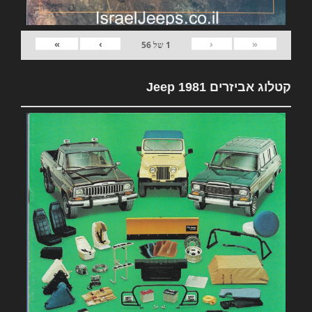
»
›
‹
«
1
של
56
קטלוג אביזרים 1981 Jeep