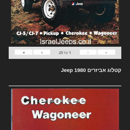
»
›
‹
«
1
של
25
קטלוג אביזרים Jeep 1980