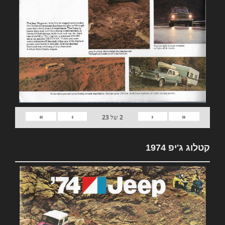
»
›
‹
«
2
של
23
קטלוג ג'יפ 1974