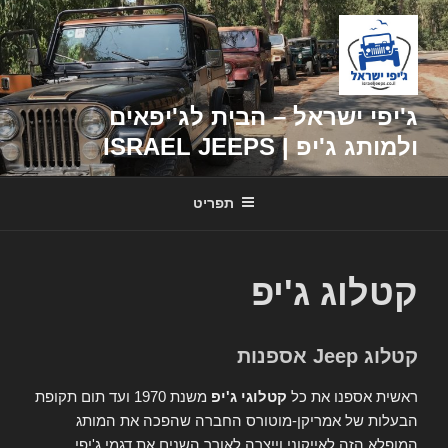
דילוג
לתוכן
ג'יפי ישראל – הבית לג'יפאים
ולמותג ג'יפ | ISRAEL JEEPS
תפריט
קטלוג ג'יפ
קטלוג Jeep אספנות
ראשית אספנו את כל
קטלוגי ג'יפ
משנת 1970 ועד תום תקופת
הבעלות של אמריקן-מוטורס החברה שהפכה את המותג
המופלא הזה לאייקוני וייצרה לאורך השנים את דגמי ג'יפי