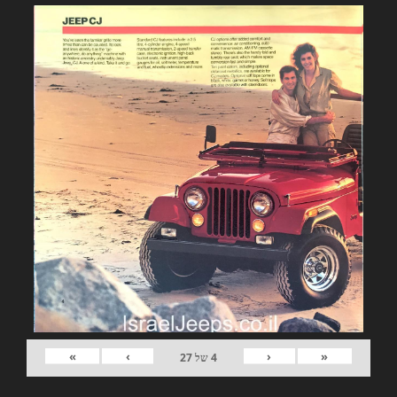
»
›
‹
«
4
של
27