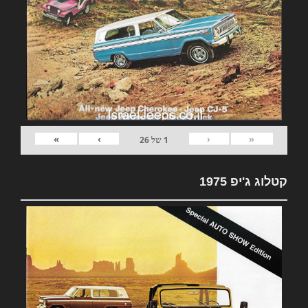
»
›
‹
«
1
של
26
קטלוג ג'יפ 1975