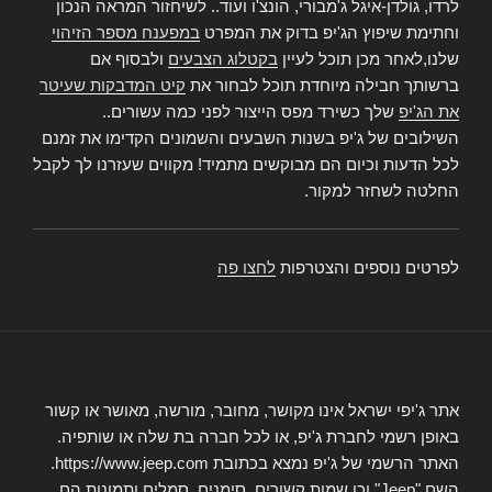
לרדו, גולדן-איגל ג'מבורי, הונצ'ו ועוד.. לשיחזור המראה הנכון
וחתימת שיפוץ הג'יפ בדוק את המפרט
במפענח מספר הזיהוי
שלנו,לאחר מכן תוכל לעיין
בקטלוג הצבעים
ולבסוף אם
ברשותך חבילה מיוחדת תוכל לבחור את
קיט המדבקות שעיטר
את הג'יפ
שלך כשירד מפס הייצור לפני כמה עשורים..
השילובים של ג'יפ בשנות השבעים והשמונים הקדימו את זמנם
לכל הדעות וכיום הם מבוקשים מתמיד! מקווים שעזרנו לך לקבל
החלטה לשחזר למקור.
לפרטים נוספים והצטרפות
לחצו פה
אתר ג'יפי ישראל אינו מקושר, מחובר, מורשה, מאושר או קשור
באופן רשמי לחברת ג'יפ, או לכל חברה בת שלה או שותפיה.
האתר הרשמי של ג'יפ נמצא בכתובת https://www.jeep.com.
השם "Jeep" וכן שמות קשורים, סימנים, סמלים ותמונות הם