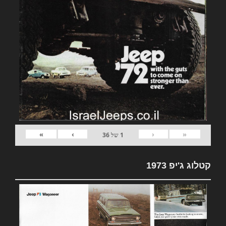
»
›
‹
«
1
של
36
קטלוג ג'יפ 1973