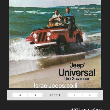
»
›
‹
«
1
של
20