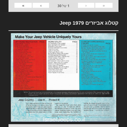
»
›
‹
«
1
של
30
קטלוג אביזרים 1979 Jeep