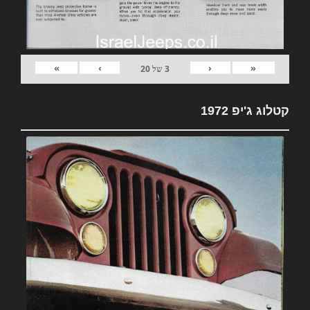
»
›
‹
«
3
של
20
קטלוג ג'יפ 1972