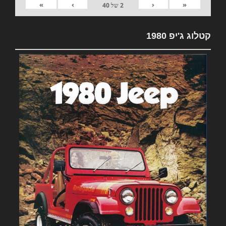
»
›
‹
«
2
של
40
קטלוג ג'יפ 1980