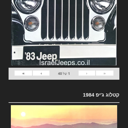
»
›
‹
«
1
של
40
קטלוג ג'יפ 1984