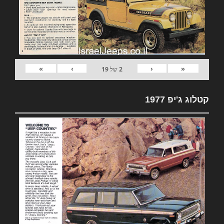
»
›
‹
«
2
של
19
קטלוג ג'יפ 1977