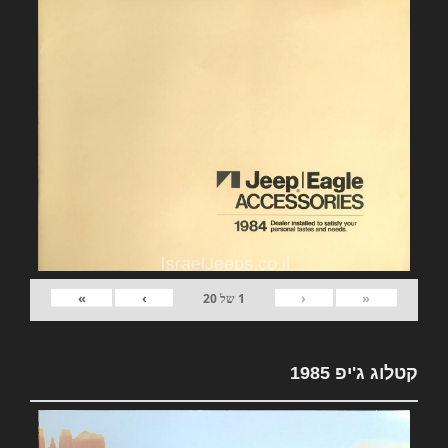
»
›
‹
«
1
של
20
קטלוג ג'יפ 1985