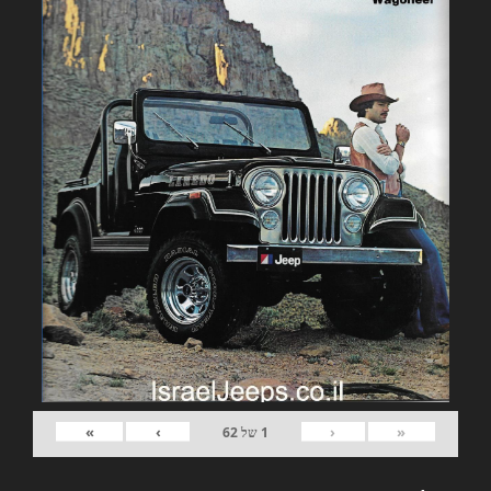
»
›
‹
«
1
של
62