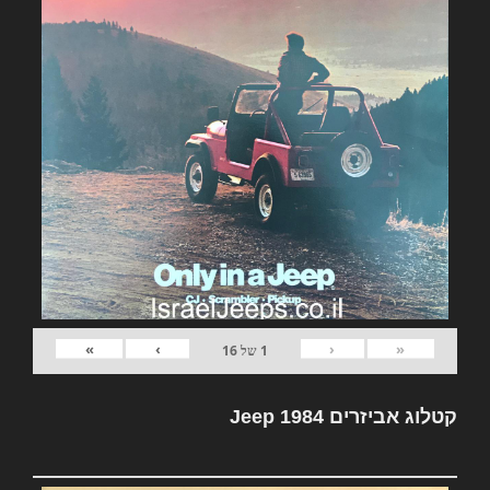
»
›
‹
«
1
של
16
קטלוג אביזרים Jeep 1984