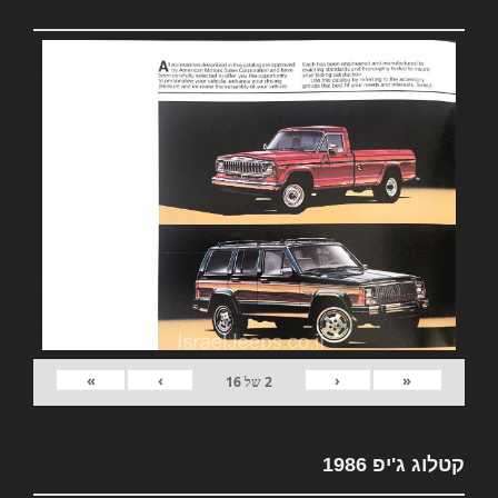
»
›
‹
«
2
של
16
קטלוג ג'יפ 1986