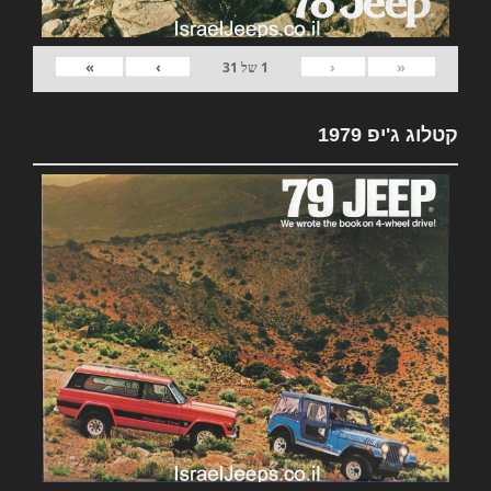
»
›
‹
«
1
של
31
קטלוג ג'יפ 1979