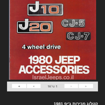
»
›
‹
«
1
של
16
קטלוג מכירות ג'יפ 1981