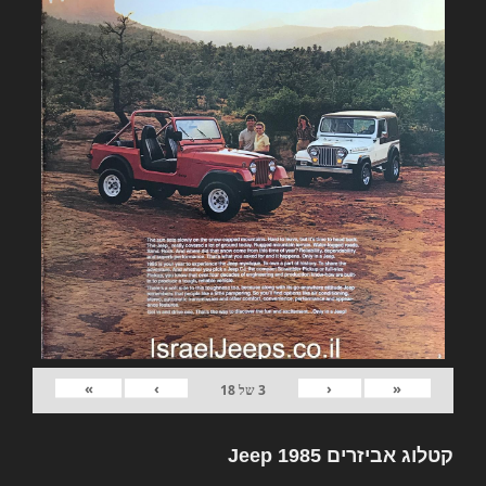
»
›
‹
«
3
של
18
קטלוג אביזרים Jeep 1985