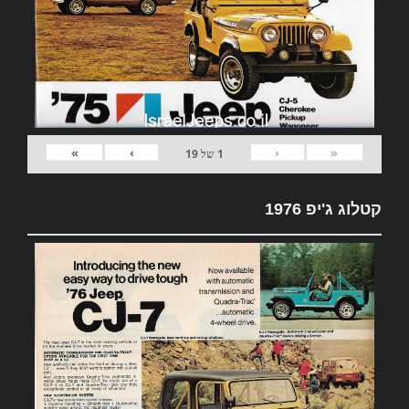
»
›
‹
«
1
של
19
קטלוג ג'יפ 1976