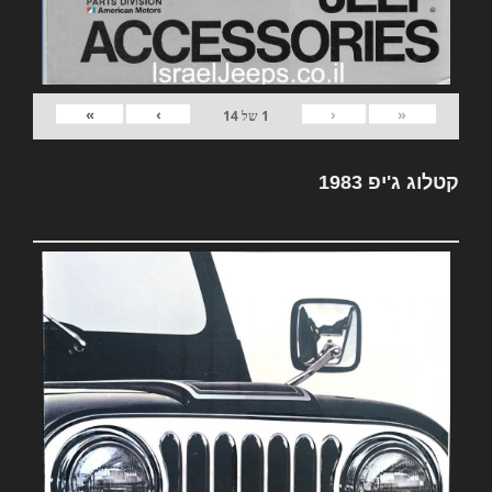
»
›
‹
«
1
של
14
קטלוג ג'יפ 1983