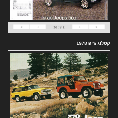
»
›
‹
«
2
של
36
קטלוג ג'יפ 1978