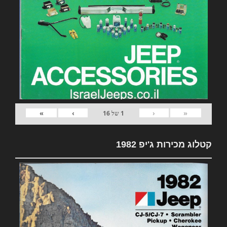
»
›
‹
«
1
של
16
קטלוג מכירות ג'יפ 1982