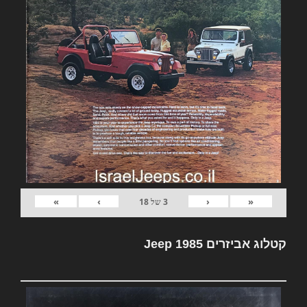
»
›
‹
«
3
של
18
קטלוג אביזרים Jeep 1985