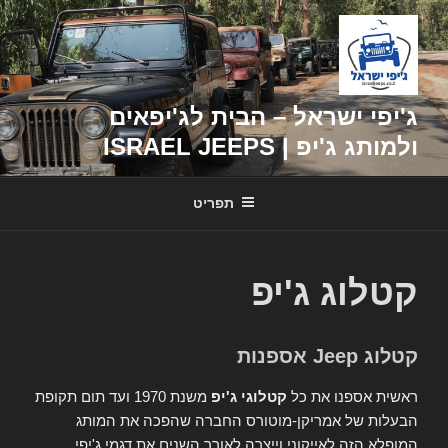
דילוג
לתוכן
ג'יפי ישראל – הבית לג'יפאים
ולמותג ג'יפ | ISRAEL JEEPS
תפריט
קטלוג ג'יפ
קטלוג Jeep אספנות
ראשית אספנו את כל
קטלוגי ג'יפ
משנת 1970 ועד תום תקופת
הבעלות של אמריקן-מוטורס החברה שהפכה את המותג
המופלא הזה לאייקוני וייצרה לאורך השנים את דגמי ג'יפי