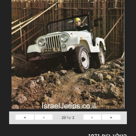
»
›
‹
«
2
של
20