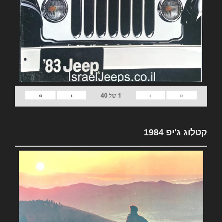
»
›
‹
«
1
של
40
קטלוג ג'יפ 1984