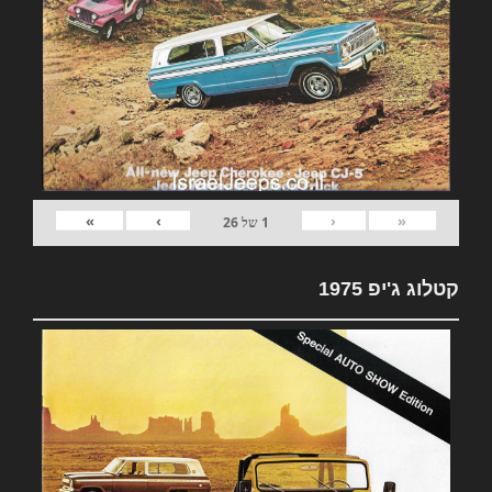
»
›
‹
«
1
של
26
קטלוג ג'יפ 1975