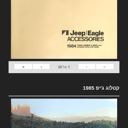
»
›
‹
«
1
של
20
קטלוג ג'יפ 1985