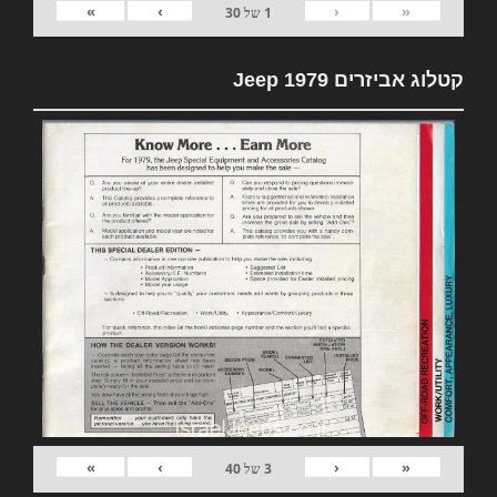
»
›
‹
«
1
של
30
קטלוג אביזרים 1979 Jeep
»
›
‹
«
3
של
40