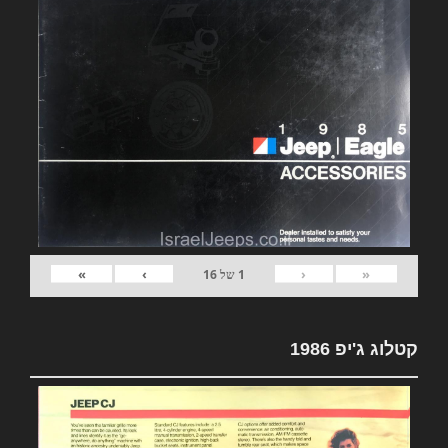
»
›
‹
«
1
של
16
קטלוג ג'יפ 1986