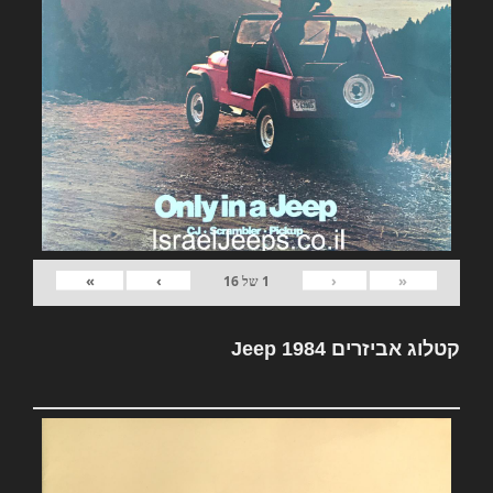
»
›
‹
«
1
של
16
קטלוג אביזרים Jeep 1984