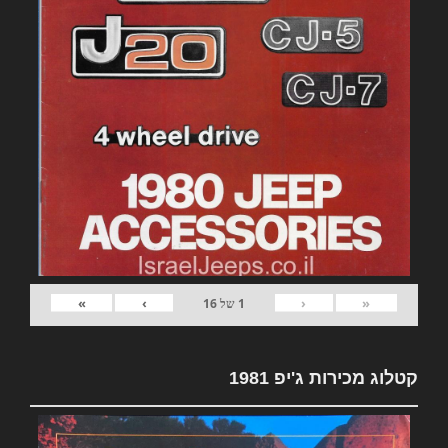
»
›
‹
«
1
של
16
קטלוג מכירות ג'יפ 1981