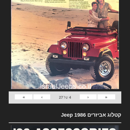
»
›
‹
«
4
של
27
קטלוג אביזרים Jeep 1986