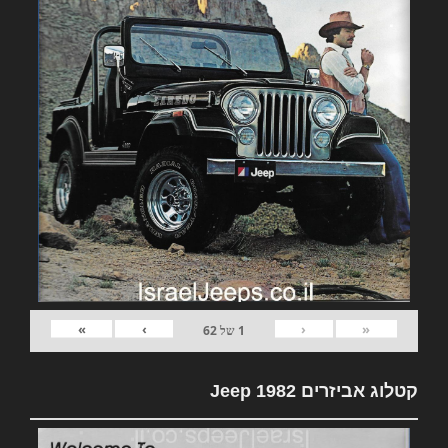
»
›
‹
«
1
של
62
קטלוג אביזרים 1982 Jeep