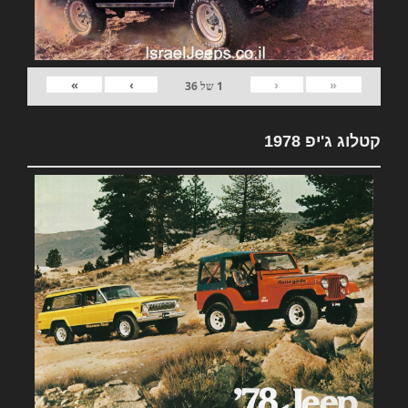
»
›
‹
«
1
של
36
קטלוג ג'יפ 1978