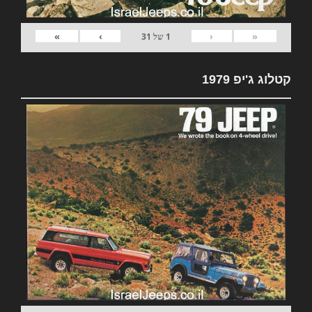
»
›
‹
«
1
של
31
קטלוג ג'יפ 1979