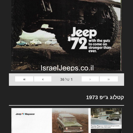
»
›
‹
«
1
של
36
קטלוג ג'יפ 1973