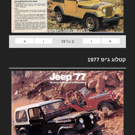
»
›
‹
«
2
של
19
קטלוג ג'יפ 1977