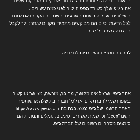
ברשותך חבילה מיוחדת תוכל לבחור את
קיט המדבקות שעיטר
את הג'יפ
שלך כשירד מפס הייצור לפני כמה עשורים..
השילובים של ג'יפ בשנות השבעים והשמונים הקדימו את זמנם
לכל הדעות וכיום הם מבוקשים מתמיד! מקווים שעזרנו לך לקבל
החלטה לשחזר למקור.
לפרטים נוספים והצטרפות
לחצו פה
אתר ג'יפי ישראל אינו מקושר, מחובר, מורשה, מאושר או קשור
באופן רשמי לחברת ג'יפ, או לכל חברה בת שלה או שותפיה.
האתר הרשמי של ג'יפ נמצא בכתובת https://www.jeep.com.
השם "Jeep" וכן שמות קשורים, סימנים, סמלים ותמונות הם
סימנים מסחריים רשומים של חברת ג'יפ.