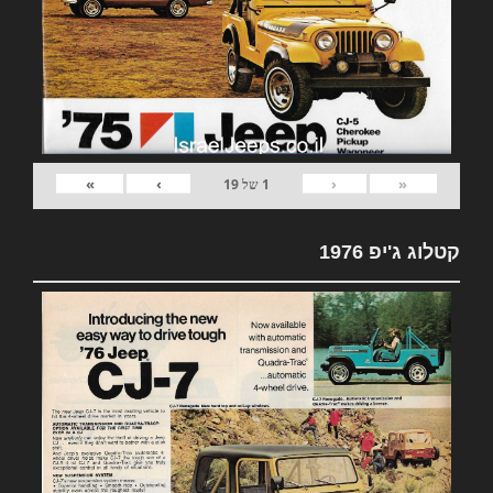
»
›
‹
«
1
של
19
קטלוג ג'יפ 1976