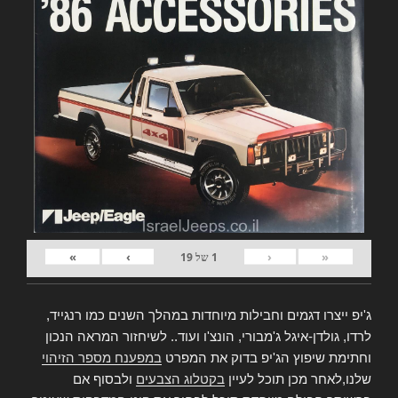
»
›
‹
«
1
של
19
ג'יפ ייצרו דגמים וחבילות מיוחדות במהלך השנים כמו רנגייד,
לרדו, גולדן-איגל ג'מבורי, הונצ'ו ועוד.. לשיחזור המראה הנכון
וחתימת שיפוץ הג'יפ בדוק את המפרט
במפענח מספר הזיהוי
שלנו,לאחר מכן תוכל לעיין
בקטלוג הצבעים
ולבסוף אם