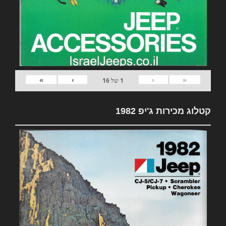
»
›
‹
«
1
של
16
קטלוג מכירות ג'יפ 1982