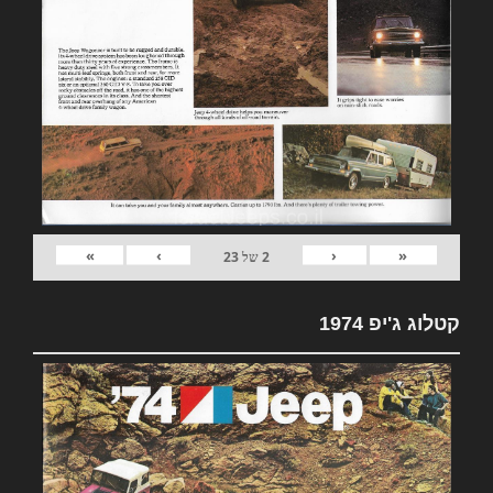
»
›
‹
«
2
של
23
קטלוג ג'יפ 1974