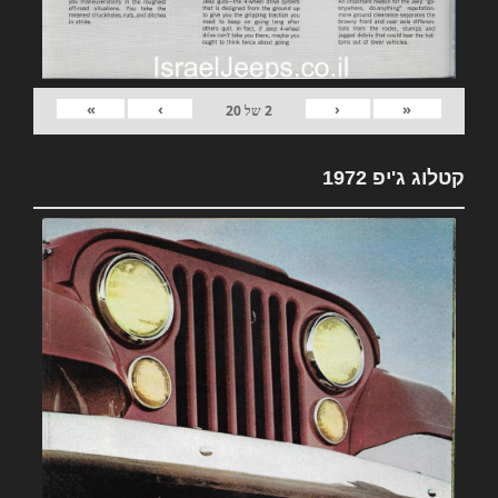
»
›
‹
«
2
של
20
קטלוג ג'יפ 1972