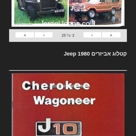
»
›
‹
«
2
של
25
קטלוג אביזרים Jeep 1980