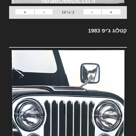
»
›
‹
«
2
של
14
קטלוג ג'יפ 1983