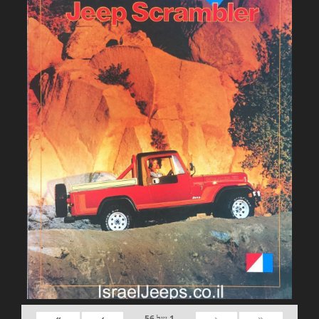
»
›
‹
«
1
של
56