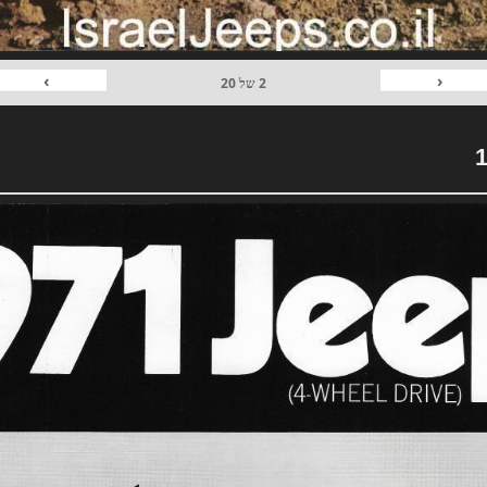
›
‹
2
של
20