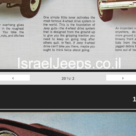
›
‹
2
של
20