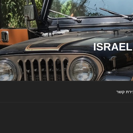
ג'יפי ישראל – הבית לג'יפאים ולמותג ג'יפ | ISRAEL
ירת קשר