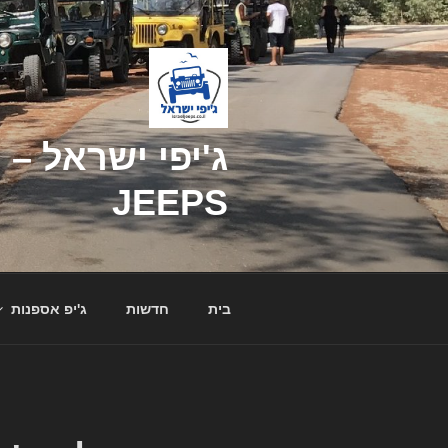
דילוג
לתוכן
JEEPS
בית
חדשות
ג'יפ אספנות