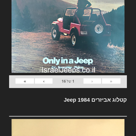
»
›
‹
«
1
של
16
קטלוג אביזרים Jeep 1984