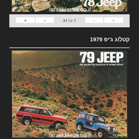
»
›
‹
«
1
של
31
קטלוג ג'יפ 1979