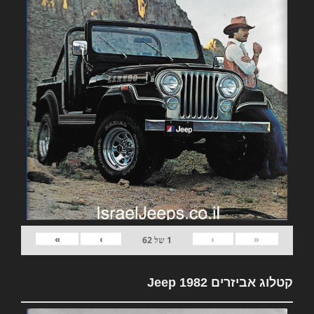
»
›
‹
«
1
של
62
קטלוג אביזרים 1982 Jeep