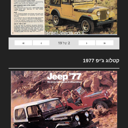
»
›
‹
«
2
של
19
קטלוג ג'יפ 1977