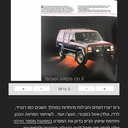
»
›
‹
«
2
של
19
ג'יפ ייצרו דגמים וחבילות מיוחדות במהלך השנים כמו רנגייד,
לרדו, גולדן-איגל ג'מבורי, הונצ'ו ועוד.. לשיחזור המראה הנכון
וחתימת שיפוץ הג'יפ בדוק את המפרט
במפענח מספר הזיהוי
שלנו,לאחר מכן תוכל לעיין
בקטלוג הצבעים
ולבסוף אם