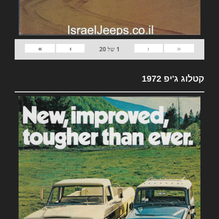
»
›
‹
«
1
של
20
קטלוג ג'יפ 1972