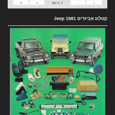
»
›
‹
«
1
של
56
קטלוג אביזרים 1981 Jeep