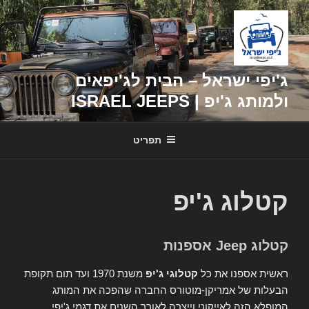
דילוג
לתוכן
ג'יפי ישראל – הבית לג'יפאים
ולמותג ג'יפ | ISRAEL JEEPS
תפריט
קטלוג ג'יפ
קטלוג Jeep אספנות
ראשית אספנו את כל
קטלוגי ג'יפ
משנת 1970 ועד תום תקופת
הבעלות של אמריקן-מוטורס החברה שהפכה את המותג
המופלא הזה לאייקוני וייצרה לאורך השנים את דגמי ג'יפי