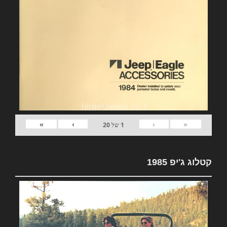
»
›
‹
«
1
של
20
קטלוג ג'יפ 1985