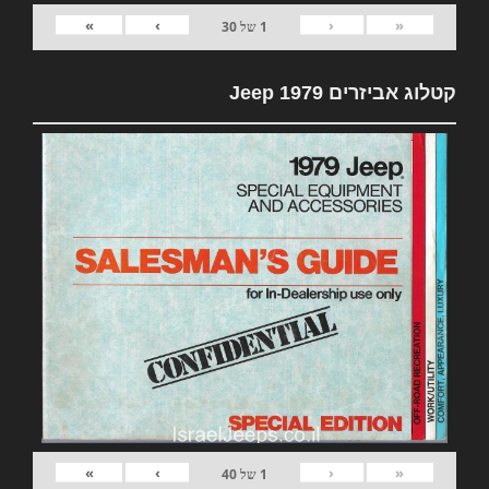
»
›
‹
«
1
של
30
קטלוג אביזרים 1979 Jeep
»
›
‹
«
1
של
40