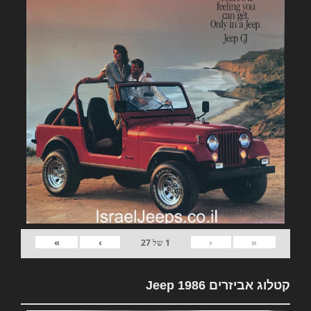
»
›
‹
«
1
של
27
קטלוג אביזרים Jeep 1986