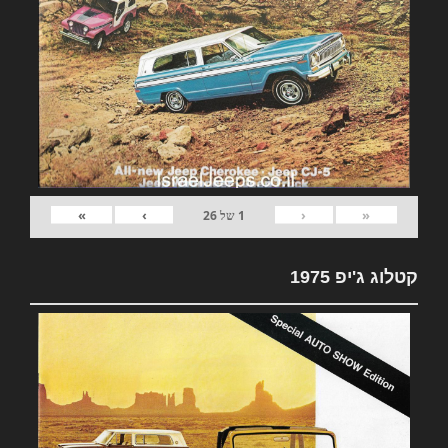
»
›
‹
«
1
של
26
קטלוג ג'יפ 1975