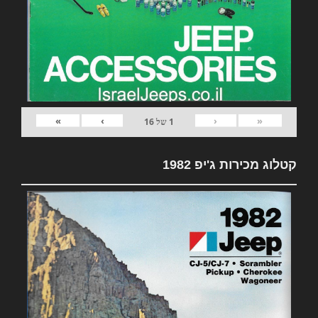
»
›
‹
«
1
של
16
קטלוג מכירות ג'יפ 1982