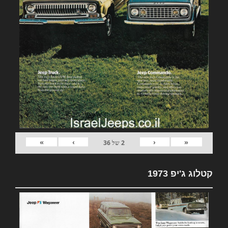
»
›
‹
«
2
של
36
קטלוג ג'יפ 1973