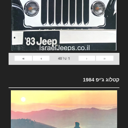
»
›
‹
«
1
של
40
קטלוג ג'יפ 1984