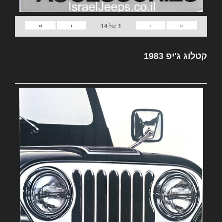
»
›
‹
«
1
של
14
קטלוג ג'יפ 1983