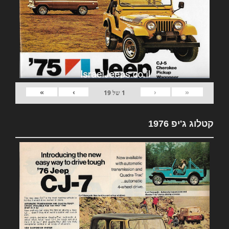
»
›
‹
«
1
של
19
קטלוג ג'יפ 1976