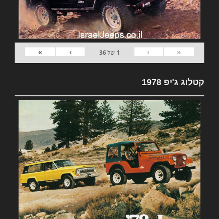
»
›
‹
«
1
של
36
קטלוג ג'יפ 1978