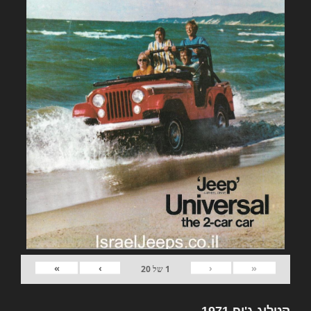
»
›
‹
«
1
של
20