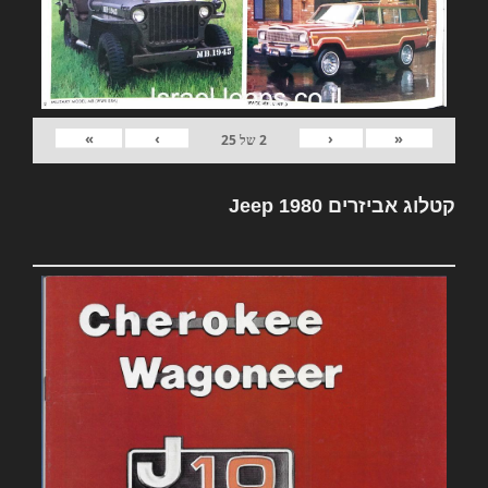
»
›
‹
«
2
של
25
קטלוג אביזרים Jeep 1980