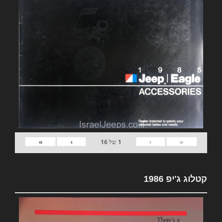
»
›
‹
«
1
של
16
קטלוג ג'יפ 1986