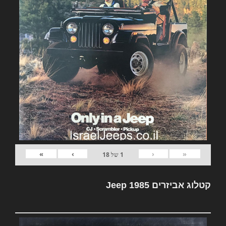
»
›
‹
«
1
של
18
קטלוג אביזרים Jeep 1985