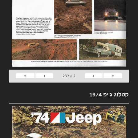
»
›
‹
«
2
של
23
קטלוג ג'יפ 1974