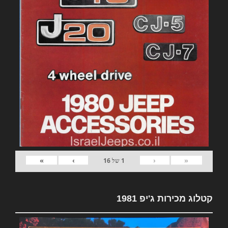
»
›
‹
«
1
של
16
קטלוג מכירות ג'יפ 1981