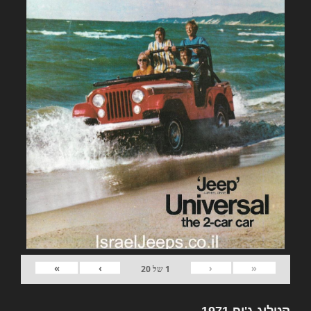
»
›
‹
«
1
של
20