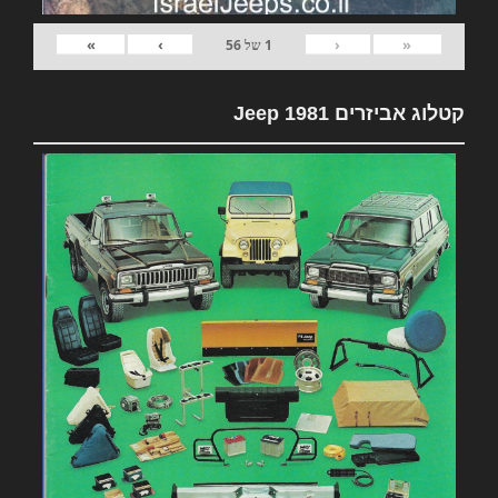
»
›
‹
«
1
של
56
קטלוג אביזרים 1981 Jeep