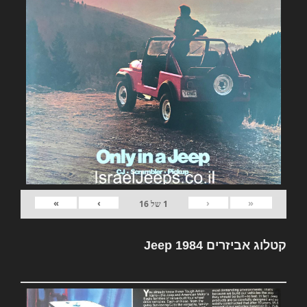
»
›
‹
«
1
של
16
קטלוג אביזרים Jeep 1984