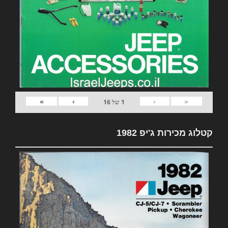
»
›
‹
«
1
של
16
קטלוג מכירות ג'יפ 1982