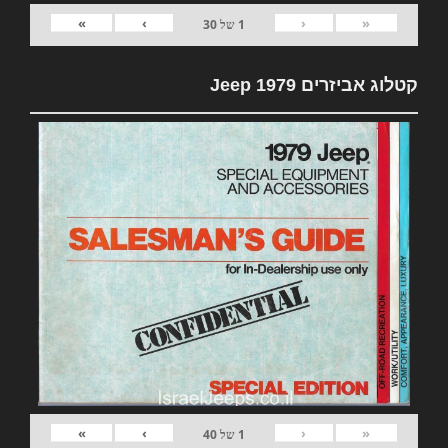
»
›
‹
«
1
של
30
קטלוג אביזרים 1979 Jeep
»
›
‹
«
1
של
40