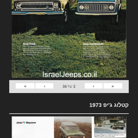
»
›
‹
«
2
של
36
קטלוג ג'יפ 1973