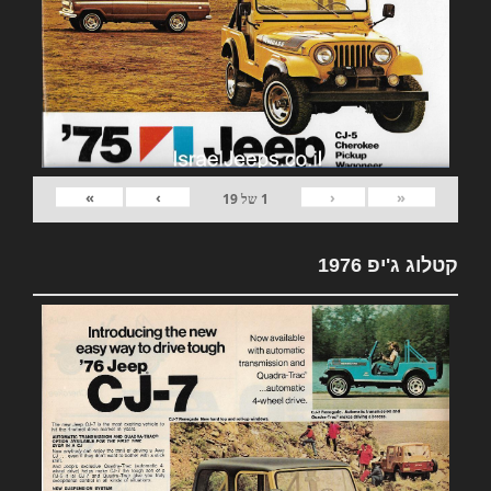
»
›
‹
«
1
של
19
קטלוג ג'יפ 1976