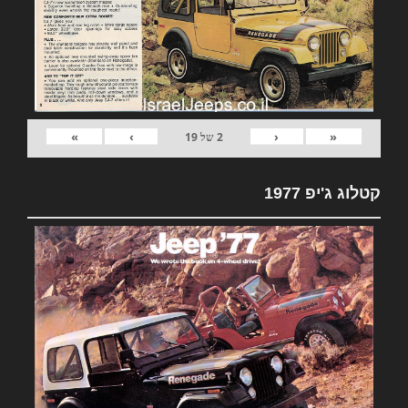
»
›
‹
«
2
של
19
קטלוג ג'יפ 1977