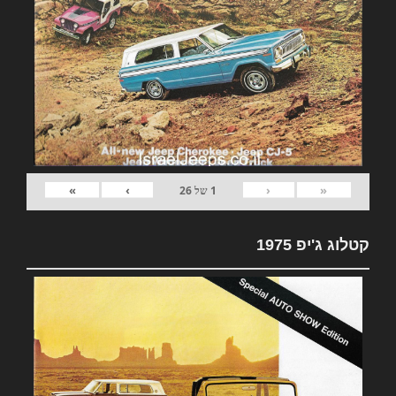
»
›
‹
«
1
של
26
קטלוג ג'יפ 1975