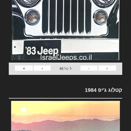
»
›
‹
«
1
של
40
קטלוג ג'יפ 1984