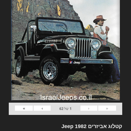
»
›
‹
«
1
של
62
קטלוג אביזרים 1982 Jeep