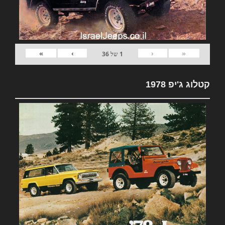
»
›
‹
«
1
של
36
קטלוג ג'יפ 1978