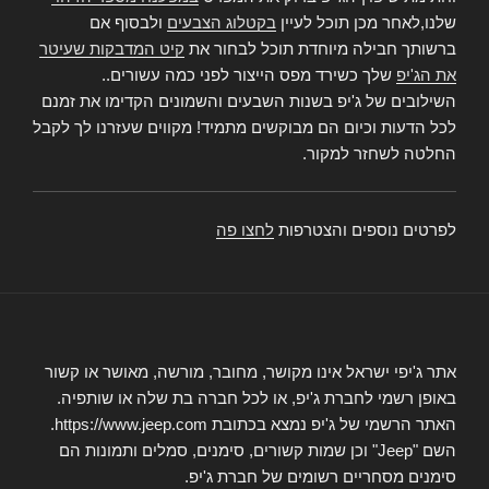
שלנו,לאחר מכן תוכל לעיין
בקטלוג הצבעים
ולבסוף אם
ברשותך חבילה מיוחדת תוכל לבחור את
קיט המדבקות שעיטר
את הג'יפ
שלך כשירד מפס הייצור לפני כמה עשורים..
השילובים של ג'יפ בשנות השבעים והשמונים הקדימו את זמנם
לכל הדעות וכיום הם מבוקשים מתמיד! מקווים שעזרנו לך לקבל
החלטה לשחזר למקור.
לפרטים נוספים והצטרפות
לחצו פה
אתר ג'יפי ישראל אינו מקושר, מחובר, מורשה, מאושר או קשור
באופן רשמי לחברת ג'יפ, או לכל חברה בת שלה או שותפיה.
האתר הרשמי של ג'יפ נמצא בכתובת https://www.jeep.com.
השם "Jeep" וכן שמות קשורים, סימנים, סמלים ותמונות הם
סימנים מסחריים רשומים של חברת ג'יפ.