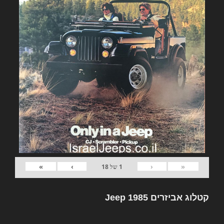
»
›
‹
«
1
של
18
קטלוג אביזרים Jeep 1985