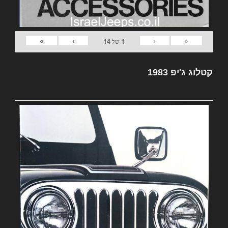
»
›
‹
«
1
של
14
קטלוג ג'יפ 1983