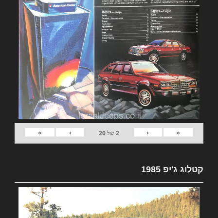
»
›
‹
«
2
של
20
קטלוג ג'יפ 1985