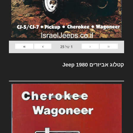
»
›
‹
«
1
של
25
קטלוג אביזרים Jeep 1980