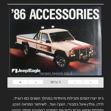
»
›
‹
«
1
של
19
ג'יפ ייצרו דגמים וחבילות מיוחדות במהלך השנים כמו רנגייד,
לרדו, גולדן-איגל ג'מבורי, הונצ'ו ועוד.. לשיחזור המראה הנכון
וחתימת שיפוץ הג'יפ בדוק את המפרט
במפענח מספר הזיהוי