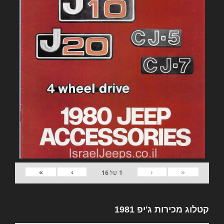
»
›
‹
«
1
של
16
קטלוג מכירות ג'יפ 1981