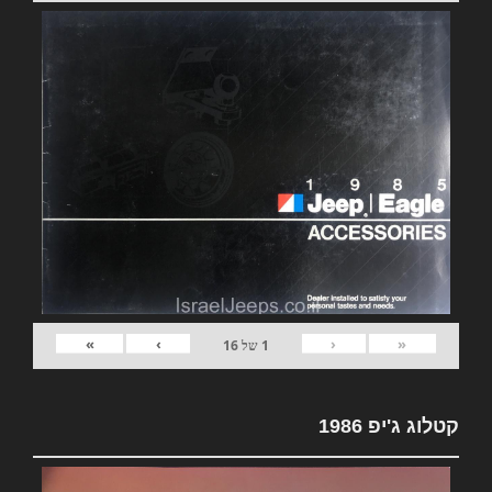
»
›
‹
«
1
של
16
קטלוג ג'יפ 1986