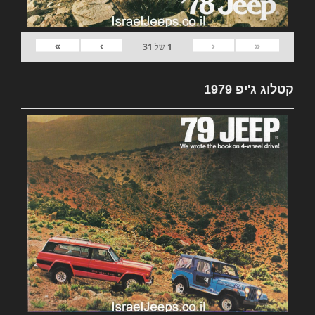
»
›
‹
«
1
של
31
קטלוג ג'יפ 1979