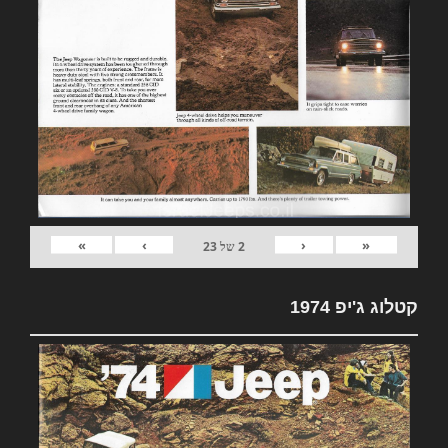
»
›
‹
«
2
של
23
קטלוג ג'יפ 1974