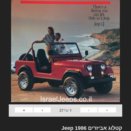
»
›
‹
«
1
של
27
קטלוג אביזרים Jeep 1986