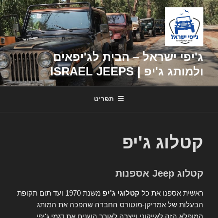
דילוג
לתוכן
ג'יפי ישראל – הבית לג'יפאים
ולמותג ג'יפ | ISRAEL JEEPS
תפריט
קטלוג ג'יפ
קטלוג Jeep אספנות
ראשית אספנו את כל
קטלוגי ג'יפ
משנת 1970 ועד תום תקופת
הבעלות של אמריקן-מוטורס החברה שהפכה את המותג
המופלא הזה לאייקוני וייצרה לאורך השנים את דגמי ג'יפי