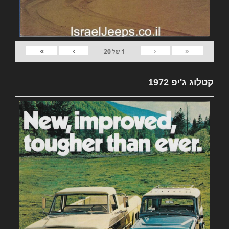
»
›
‹
«
1
של
20
קטלוג ג'יפ 1972