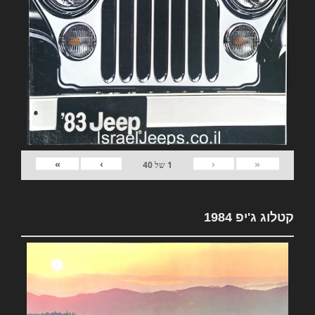
»
›
‹
«
1
של
40
קטלוג ג'יפ 1984