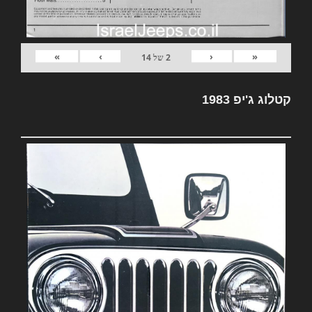
»
›
‹
«
2
של
14
קטלוג ג'יפ 1983