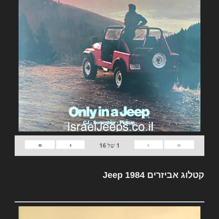
»
›
‹
«
1
של
16
קטלוג אביזרים Jeep 1984