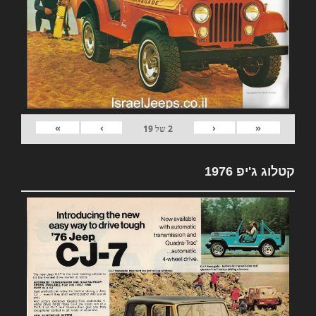
»
›
‹
«
2
של
19
קטלוג ג'יפ 1976