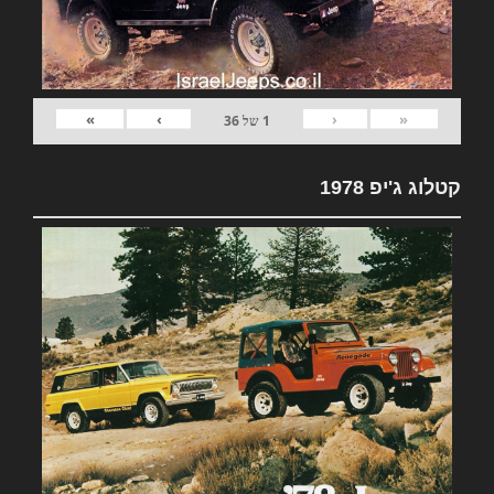
»
›
‹
«
1
של
36
קטלוג ג'יפ 1978