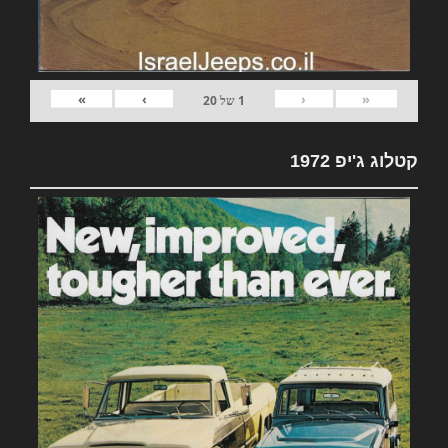
»
›
‹
«
1
של
20
קטלוג ג'יפ 1972