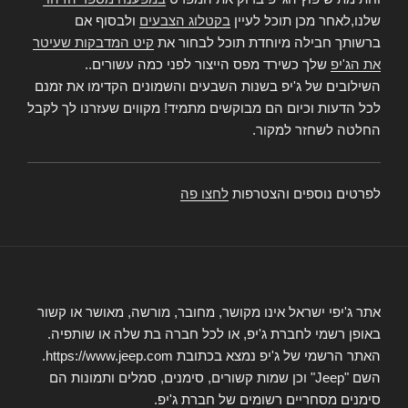
שלנו,לאחר מכן תוכל לעיין
בקטלוג הצבעים
ולבסוף אם
ברשותך חבילה מיוחדת תוכל לבחור את
קיט המדבקות שעיטר
את הג'יפ
שלך כשירד מפס הייצור לפני כמה עשורים..
השילובים של ג'יפ בשנות השבעים והשמונים הקדימו את זמנם
לכל הדעות וכיום הם מבוקשים מתמיד! מקווים שעזרנו לך לקבל
החלטה לשחזר למקור.
לפרטים נוספים והצטרפות
לחצו פה
אתר ג'יפי ישראל אינו מקושר, מחובר, מורשה, מאושר או קשור
באופן רשמי לחברת ג'יפ, או לכל חברה בת שלה או שותפיה.
האתר הרשמי של ג'יפ נמצא בכתובת https://www.jeep.com.
השם "Jeep" וכן שמות קשורים, סימנים, סמלים ותמונות הם
סימנים מסחריים רשומים של חברת ג'יפ.