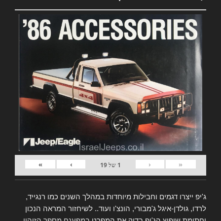
»
›
‹
«
1
של
19
ג'יפ ייצרו דגמים וחבילות מיוחדות במהלך השנים כמו רנגייד,
לרדו, גולדן-איגל ג'מבורי, הונצ'ו ועוד.. לשיחזור המראה הנכון
וחתימת שיפוץ הג'יפ בדוק את המפרט
במפענח מספר הזיהוי