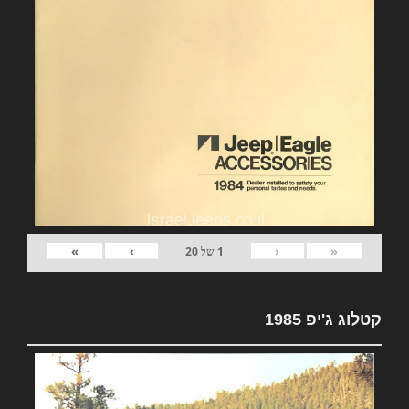
»
›
‹
«
1
של
20
קטלוג ג'יפ 1985