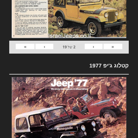
»
›
‹
«
2
של
19
קטלוג ג'יפ 1977