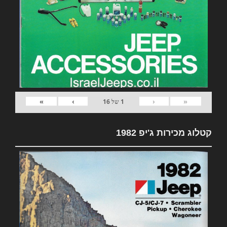
»
›
‹
«
1
של
16
קטלוג מכירות ג'יפ 1982