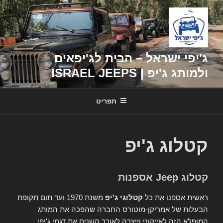
דילוג
לתוכן
ג'יפי ישראל – הבית לג'יפאים
ולמותג ג'יפ | ISRAEL JEEPS
תפריט
קטלוג ג'יפ
קטלוג Jeep אספנות
ראשית אספנו את כל
קטלוגי ג'יפ
משנת 1970 ועד תום תקופת
הבעלות של אמריקן-מוטורס החברה שהפכה את המותג
המופלא הזה לאייקוני וייצרה לאורך השנים את דגמי ג'יפי