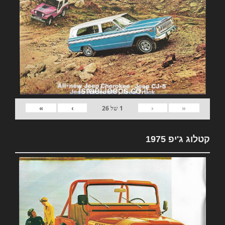
»
›
‹
«
1
של
26
קטלוג ג'יפ 1975