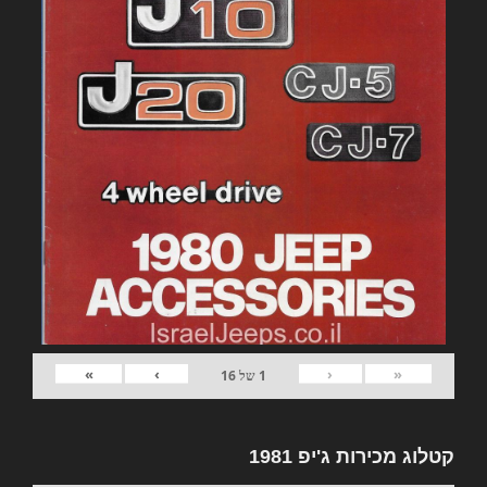
»
›
‹
«
1
של
16
קטלוג מכירות ג'יפ 1981