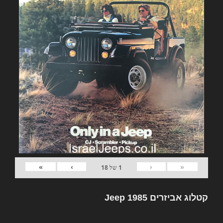
»
›
‹
«
1
של
18
קטלוג אביזרים Jeep 1985