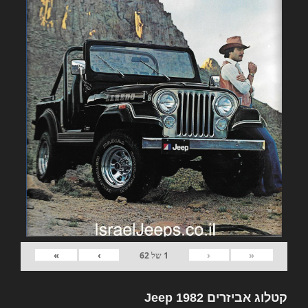
»
›
‹
«
1
של
62
קטלוג אביזרים 1982 Jeep