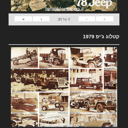
»
›
‹
«
1
של
31
קטלוג ג'יפ 1979