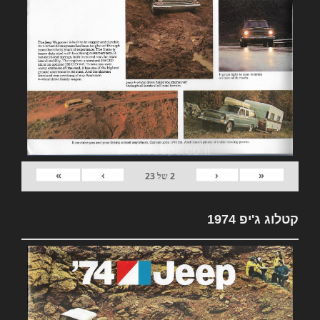
»
›
‹
«
2
של
23
קטלוג ג'יפ 1974