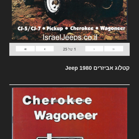
»
›
‹
«
1
של
25
קטלוג אביזרים Jeep 1980