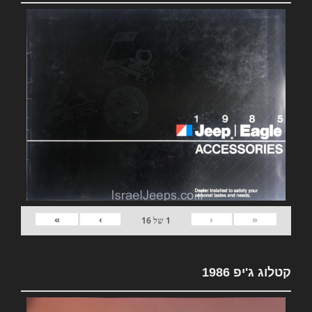
»
›
‹
«
1
של
16
קטלוג ג'יפ 1986