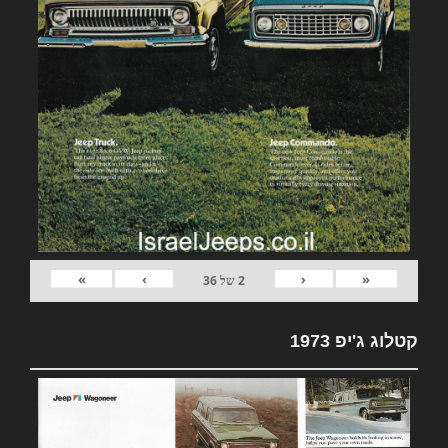
»
›
‹
«
2
של
36
קטלוג ג'יפ 1973