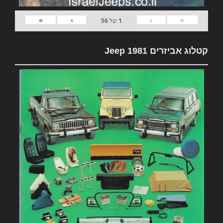
»
›
‹
«
1
של
56
קטלוג אביזרים 1981 Jeep