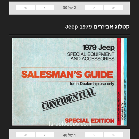
»
›
‹
«
2
של
30
קטלוג אביזרים 1979 Jeep
»
›
‹
«
1
של
40