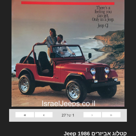
»
›
‹
«
1
של
27
קטלוג אביזרים Jeep 1986