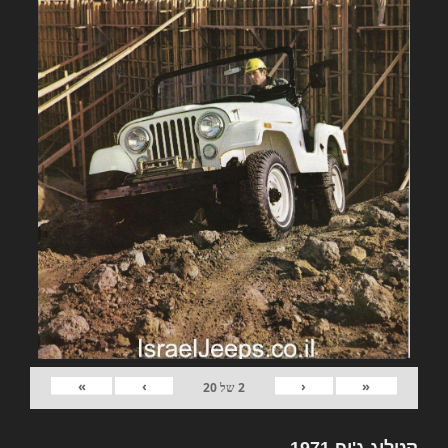
»
›
‹
«
2
של
20