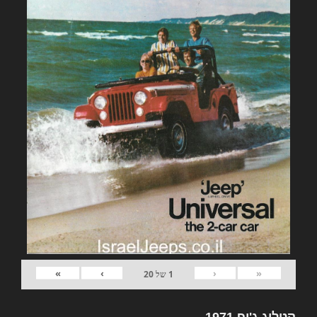
»
›
‹
«
1
של
20