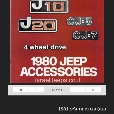
»
›
‹
«
1
של
16
קטלוג מכירות ג'יפ 1981