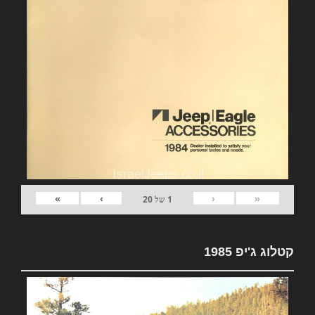
»
›
‹
«
1
של
20
קטלוג ג'יפ 1985