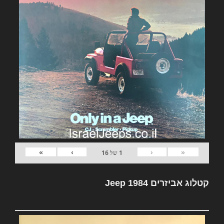
»
›
‹
«
1
של
16
קטלוג אביזרים Jeep 1984