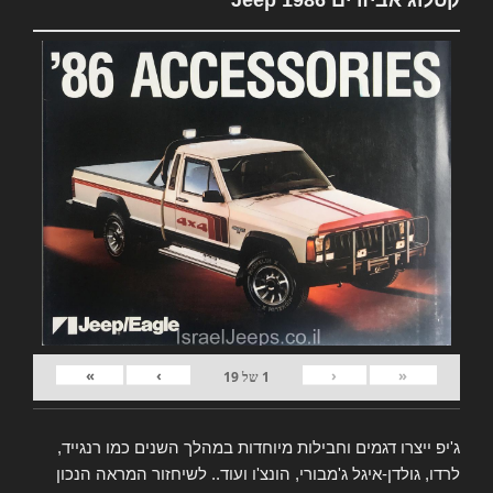
קטלוג אביזרים Jeep 1986
»
›
‹
«
1
של
19
ג'יפ ייצרו דגמים וחבילות מיוחדות במהלך השנים כמו רנגייד,
לרדו, גולדן-איגל ג'מבורי, הונצ'ו ועוד.. לשיחזור המראה הנכון