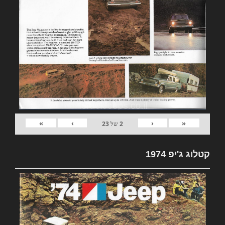
»
›
‹
«
2
של
23
קטלוג ג'יפ 1974