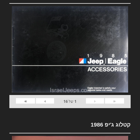
»
›
‹
«
1
של
16
קטלוג ג'יפ 1986