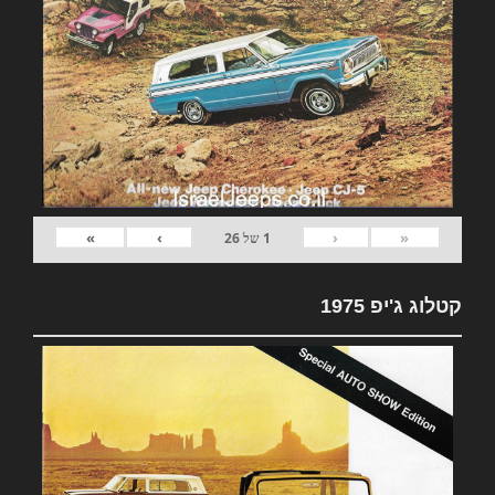
»
›
‹
«
1
של
26
קטלוג ג'יפ 1975