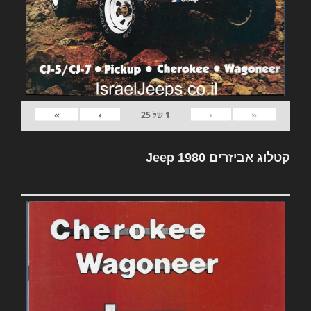
»
›
‹
«
1
של
25
קטלוג אביזרים Jeep 1980