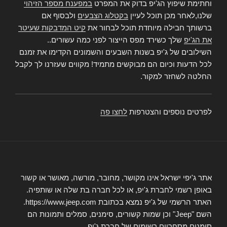
וחתימת שיפוץ הג'יפ בדוק את המפרט
במפענח מספר הזיהוי
שלנו,לאחר מכן תוכל לעיין
בקטלוג הצבעים
ולבסוף אם
ברשותך חבילה מיוחדת תוכל לבחור את
קיט המדבקות שעיטר
את הג'יפ
שלך כשירד מפס הייצור לפני כמה עשורים..
השילובים של ג'יפ בשנות השבעים והשמונים הקדימו את זמנם
לכל הדעות וכיום הם מבוקשים מתמיד! מקווים שעזרנו לך לקבל
החלטה לשחזר למקור.
לפרטים נוספים והצטרפות
לחצו פה
אתר ג'יפי ישראל אינו מקושר, מחובר, מורשה, מאושר או קשור
באופן רשמי לחברת ג'יפ, או לכל חברה בת שלה או שותפיה.
האתר הרשמי של ג'יפ נמצא בכתובת https://www.jeep.com.
השם "Jeep" וכן שמות קשורים, סימנים, סמלים ותמונות הם
סימנים מסחריים רשומים של חברת ג'יפ.