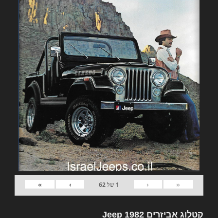
»
›
‹
«
1
של
62
קטלוג אביזרים 1982 Jeep