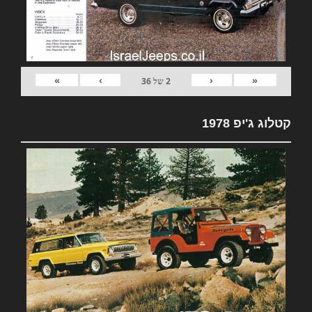
»
›
‹
«
2
של
36
קטלוג ג'יפ 1978