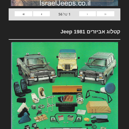
»
›
‹
«
1
של
56
קטלוג אביזרים 1981 Jeep