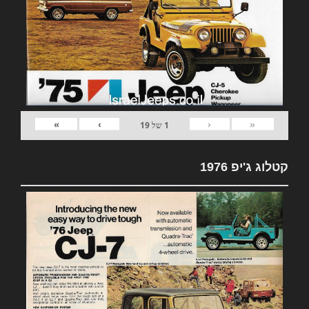
»
›
‹
«
1
של
19
קטלוג ג'יפ 1976