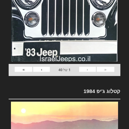
»
›
‹
«
1
של
40
קטלוג ג'יפ 1984