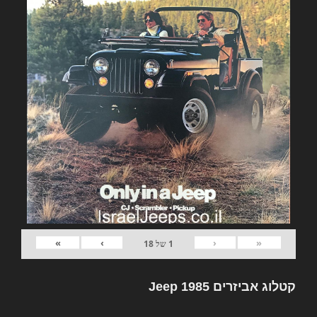
»
›
‹
«
1
של
18
קטלוג אביזרים Jeep 1985