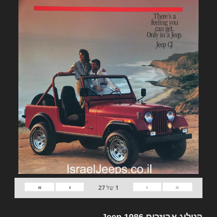
»
›
‹
«
1
של
27