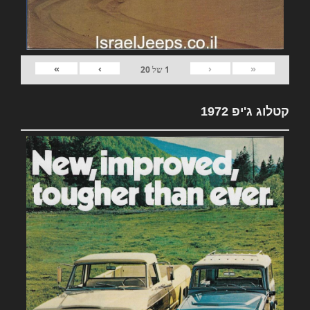
»
›
‹
«
1
של
20
קטלוג ג'יפ 1972