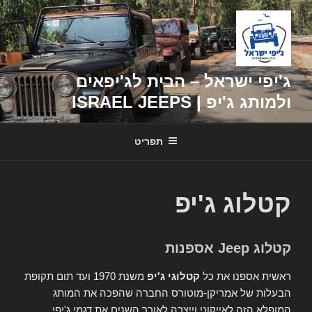
דילוג
לתוכן
ג'יפי ישראל – הבית לג'יפאים
ולמותג ג'יפ | ISRAEL JEEPS
תפריט
קטלוג ג'יפ
קטלוג Jeep אספנות
ראשית אספנו את כל
קטלוגי ג'יפ
משנת 1970 ועד תום תקופת
הבעלות של אמריקן-מוטורס החברה שהפכה את המותג
המופלא הזה לאייקוני וייצרה לאורך השנים את דגמי ג'יפי