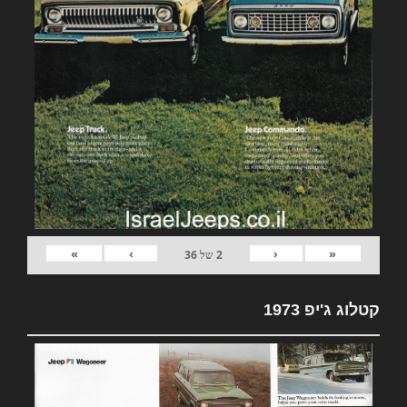
»
›
‹
«
2
של
36
קטלוג ג'יפ 1973