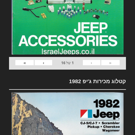
»
›
‹
«
1
של
16
קטלוג מכירות ג'יפ 1982