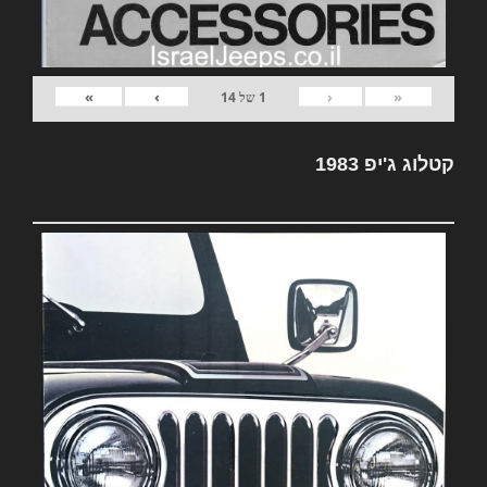
»
›
‹
«
1
של
14
קטלוג ג'יפ 1983