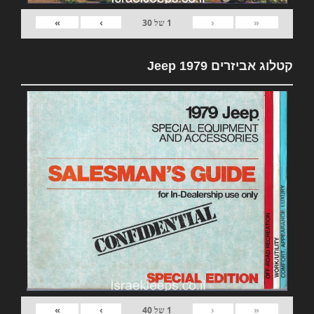
»
›
‹
«
1
של
30
קטלוג אביזרים 1979 Jeep
»
›
‹
«
1
של
40