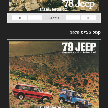
»
›
‹
«
1
של
31
קטלוג ג'יפ 1979