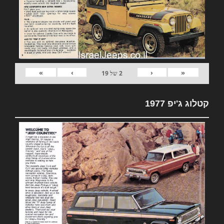
»
›
‹
«
2
של
19
קטלוג ג'יפ 1977