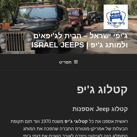
דילוג
לתוכן
ג'יפי ישראל – הבית לג'יפאים
ולמותג ג'יפ | ISRAEL JEEPS
תפריט
קטלוג ג'יפ
קטלוג Jeep אספנות
ראשית אספנו את כל
קטלוגי ג'יפ
משנת 1970 ועד תום תקופת
הבעלות של אמריקן-מוטורס החברה שהפכה את המותג
המופלא הזה לאייקוני וייצרה לאורך השנים את דגמי ג'יפי