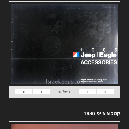
»
›
‹
«
1
של
16
קטלוג ג'יפ 1986