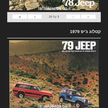
»
›
‹
«
1
של
31
קטלוג ג'יפ 1979