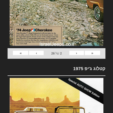
»
›
‹
«
2
של
26
קטלוג ג'יפ 1975