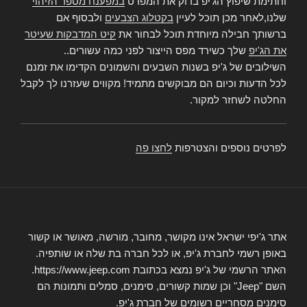
וחתימת שיפוץ הג'יפ בדוק את המפרט
במפענח מספר הזיהוי
שלנו,לאחר מכן תוכל לעיין
בקטלוג הצבעים
ולבסוף אם
ברשותך חבילה מיוחדת תוכל לבחור את
קיט המדבקות שעיטר
את הג'יפ
שלך כשירד מפס הייצור לפני כמה עשורים..
השילובים של ג'יפ בשנות השבעים והשמונים הקדימו את זמנם
לכל הדעות וכיום הם מבוקשים מתמיד! מקווים שעזרנו לך לקבל
החלטה לשחזר למקור.
לפרטים נוספים והצטרפות
לחצו פה
אתר ג'יפי ישראל אינו מקושר, מחובר, מורשה, מאושר או קשור
באופן רשמי לחברת ג'יפ, או לכל חברה בת שלה או שותפיה.
האתר הרשמי של ג'יפ נמצא בכתובת https://www.jeep.com.
השם "Jeep" וכן שמות קשורים, סימנים, סמלים ותמונות הם
סימנים מסחריים רשומים של חברת ג'יפ.