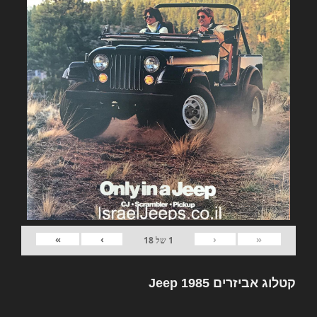
»
›
‹
«
1
של
18
קטלוג אביזרים Jeep 1985