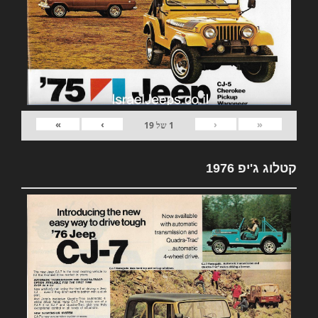
»
›
‹
«
1
של
19
קטלוג ג'יפ 1976