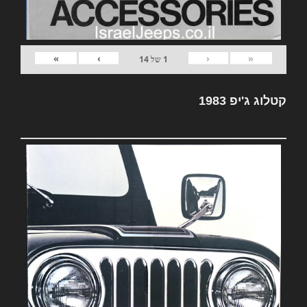
»
›
‹
«
1
של
14
קטלוג ג'יפ 1983