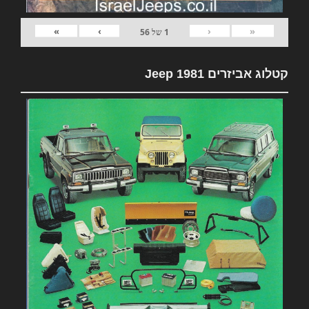
»
›
‹
«
1
של
56
קטלוג אביזרים 1981 Jeep