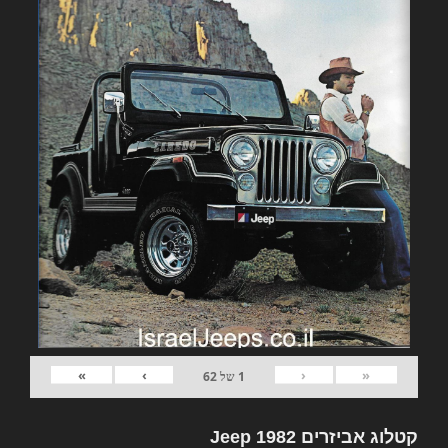
»
›
‹
«
1
של
62
קטלוג אביזרים 1982 Jeep