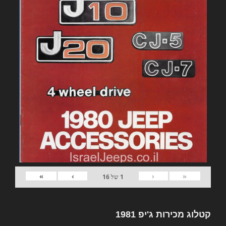
»
›
‹
«
1
של
16
קטלוג מכירות ג'יפ 1981