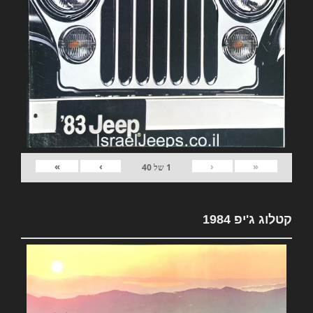
»
›
‹
«
1
של
40
קטלוג ג'יפ 1984