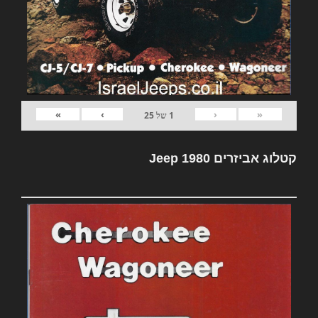
»
›
‹
«
1
של
25
קטלוג אביזרים Jeep 1980