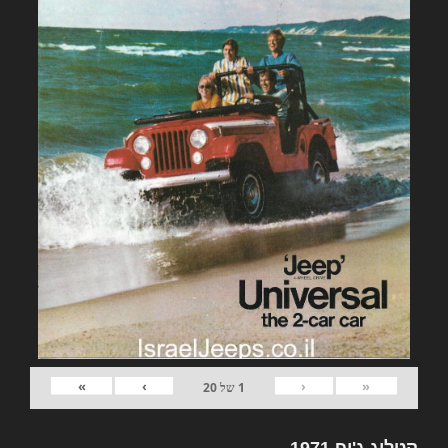
»
›
‹
«
1
של
20