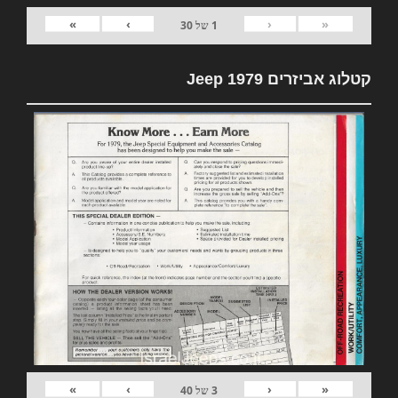
»
›
‹
«
1
של
30
קטלוג אביזרים 1979 Jeep
»
›
‹
«
3
של
40