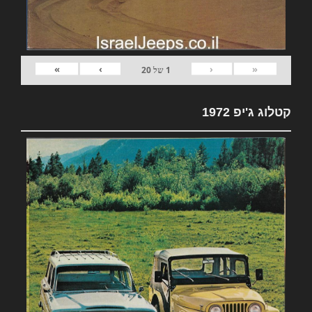
»
›
‹
«
1
של
20
קטלוג ג'יפ 1972