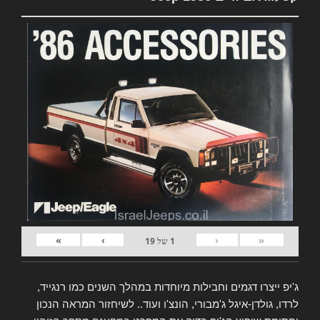
»
›
‹
«
1
של
19
ג'יפ ייצרו דגמים וחבילות מיוחדות במהלך השנים כמו רנגייד,
לרדו, גולדן-איגל ג'מבורי, הונצ'ו ועוד.. לשיחזור המראה הנכון