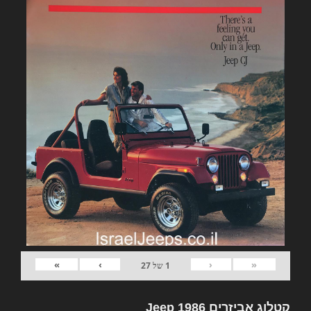
»
›
‹
«
1
של
27
קטלוג אביזרים Jeep 1986