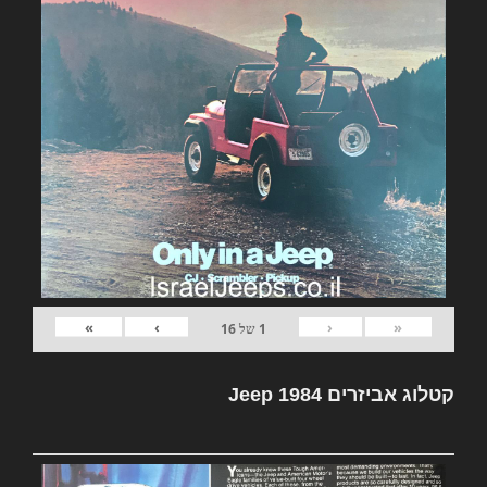
»
›
‹
«
1
של
16
קטלוג אביזרים Jeep 1984