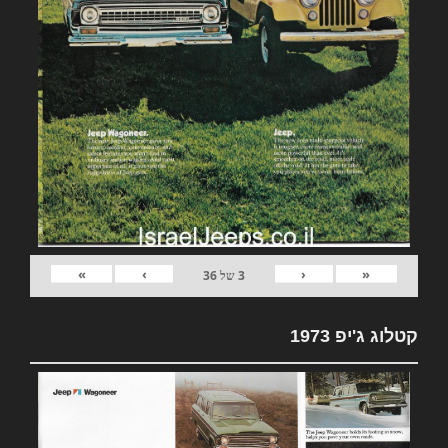
»
›
‹
«
3
של
36
קטלוג ג'יפ 1973