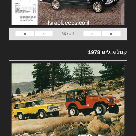
»
›
‹
«
2
של
36
קטלוג ג'יפ 1978