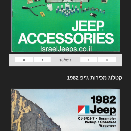
»
›
‹
«
1
של
16
קטלוג מכירות ג'יפ 1982