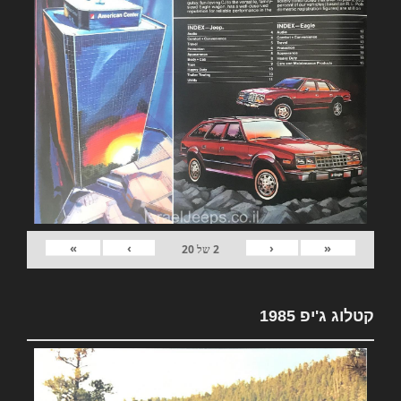
»
›
‹
«
2
של
20
קטלוג ג'יפ 1985