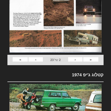
»
›
‹
«
2
של
23
קטלוג ג'יפ 1974